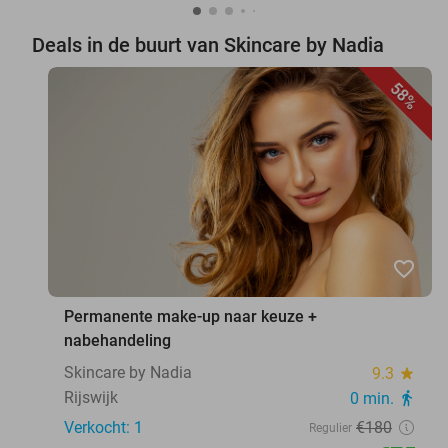
Deals in de buurt van Skincare by Nadia
58%
favorite_border
Permanente make-up naar keuze +
nabehandeling
Skincare by Nadia
9.3
star
Rijswijk
0 min.
directions_walk
Verkocht: 1
€180
Regulier