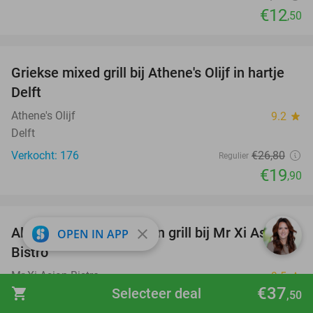
€12
,50
favorite_border
Griekse mixed grill bij Athene's Olijf in hartje
26%
Delft
Athene's Olijf
9.2
star
Delft
Verkocht: 176
€26
,80
Regulier
€19
,90
favorite_border
All-You-Can-Eat sushi en grill bij Mr Xi Asian
14%
close
OPEN IN APP
Bistro
Mr Xi Asian Bistro
9.5
star
€37
shopping_cart
Selecteer deal
Zoetermeer (8 km)
,50