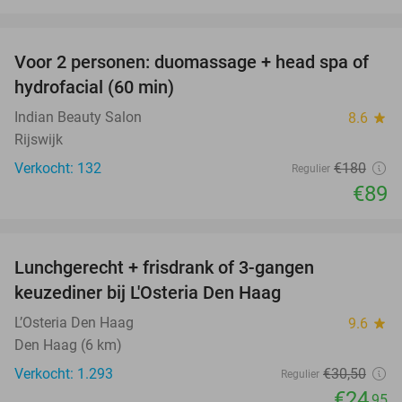
favorite_border
Voor 2 personen: duomassage + head spa of
51%
hydrofacial (60 min)
Indian Beauty Salon
8.6
star
Rijswijk
Verkocht: 132
€180
Regulier
€89
favorite_border
Lunchgerecht + frisdrank of 3-gangen
18%
keuzediner bij L'Osteria Den Haag
L’Osteria Den Haag
9.6
star
Den Haag (6 km)
Verkocht: 1.293
€30
,50
Regulier
€24
,95