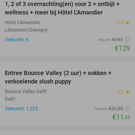
1, 2 of 3 overnachting(en) voor 2 + ontbijt +
32%
NEW
wellness + meer bij Hôtel L'Amandier
TODAY
Hôtel L'Amandier
9.9
star
Libramont-Chevigny
Verkocht: 6
€191
Regulier
€129
favorite_border
Entree Bounce Valley (2 uur) + sokken +
46%
verkoelende slush puppy
Bounce Valley Delft
9.3
star
Delft
Verkocht: 1.223
€21
,95
Regulier
€11
,95
favorite_border