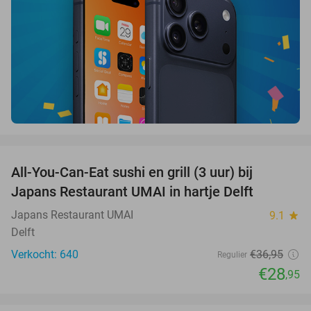
favorite_border
All-You-Can-Eat sushi en grill (3 uur) bij
22%
Japans Restaurant UMAI in hartje Delft
Japans Restaurant UMAI
9.1
star
Delft
Verkocht: 640
€36
,95
Regulier
€28
,95
favorite_border