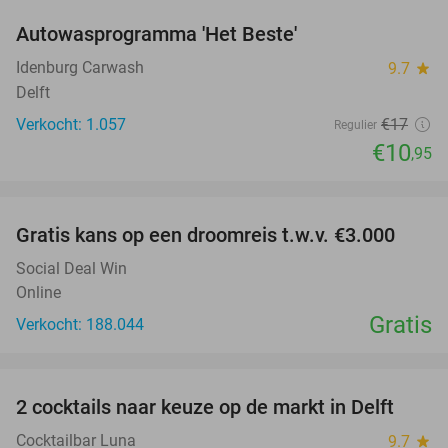
Autowasprogramma 'Het Beste'
36%
Idenburg Carwash
9.7
star
Delft
Verkocht: 1.057
€17
Regulier
€10
,95
favorite_border
Gratis kans op een droomreis t.w.v. €3.000
Social Deal Win
Online
Gratis
Verkocht: 188.044
favorite_border
2 cocktails naar keuze op de markt in Delft
50%
Cocktailbar Luna
9.7
star