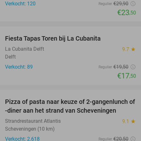
Verkocht: 120
€29
,90
Regulier
€23
,50
favorite_border
Fiesta Tapas Toren bij La Cubanita
10%
La Cubanita Delft
9.7
star
Delft
Verkocht: 89
€19
,50
Regulier
€17
,50
favorite_border
Pizza of pasta naar keuze of 2-gangenlunch of
39%
-diner aan het strand van Scheveningen
Strandrestaurant Atlantis
9.1
star
Scheveningen (10 km)
Verkocht: 2.618
€20
,50
Regulier