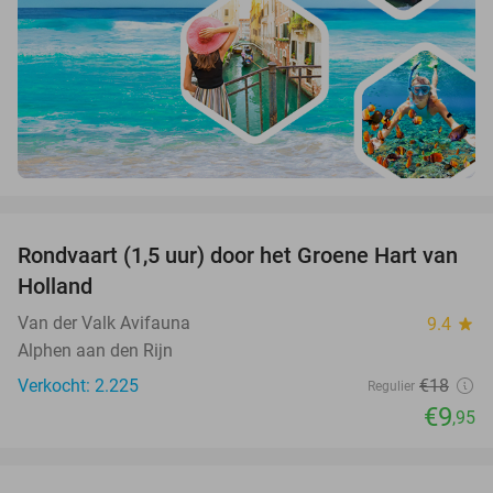
favorite_border
Rondvaart (1,5 uur) door het Groene Hart van
45%
Holland
Van der Valk Avifauna
9.4
star
Alphen aan den Rijn
Verkocht: 2.225
€18
Regulier
€9
,95
favorite_border