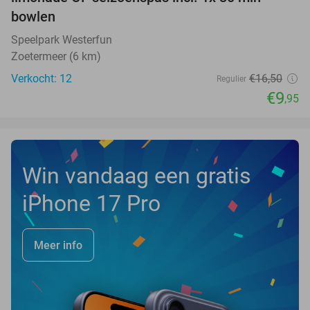
bowlen
Speelpark Westerfun
Zoetermeer (6 km)
Verkocht: 12
€16
,50
Regulier
€9
,95
Win vandaag een gratis
iPhone 17 Pro
Meer info