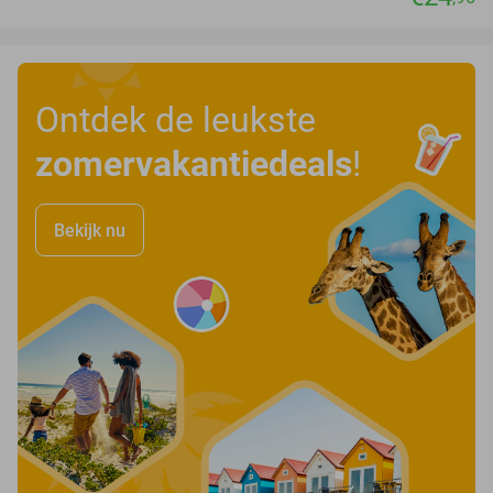
Ontdek de leukste
zomervakantiedeals
!
Bekijk nu