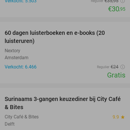
Verkocht: 5.503
€35
,95
Regulier
€30
,95
favorite_border
100%
60 dagen luisterboeken en e-books (20
luisteruren)
Nextory
Amsterdam
Verkocht: 6.466
€24
Regulier
Gratis
favorite_border
Surinaams 3-gangen keuzediner bij City Café
21%
& Bites
City Café & Bites
9.9
star
Delft