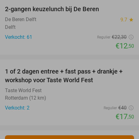
2-gangen keuzelunch bij De Beren
44%
De Beren Delft
9.7
star
Delft
Verkocht: 61
€22
,30
Regulier
€12
,50
favorite_border
1 of 2 dagen entree + fast pass + drankje +
56%
NEW
workshop voor Taste World Fest
TODAY
Taste World Fest
Rotterdam (12 km)
Verkocht: 2
€40
Regulier
€17
,50