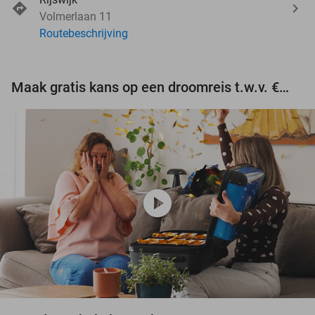
Volmerlaan 11
Routebeschrijving
Maak gratis kans op een droomreis t.w.v. €3.000!
play_circle