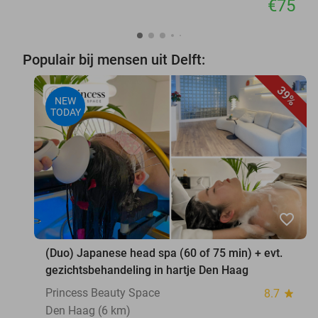
€75
Populair bij mensen uit Delft:
39%
NEW
TODAY
favorite_border
(Duo) Japanese head spa (60 of 75 min) + evt.
gezichtsbehandeling in hartje Den Haag
Princess Beauty Space
8.7
star
Den Haag (6 km)