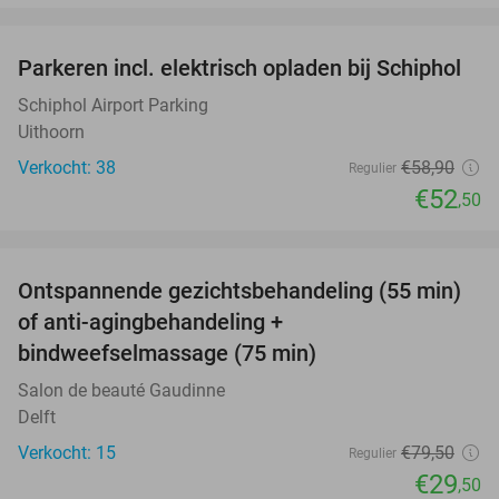
favorite_border
Parkeren incl. elektrisch opladen bij Schiphol
11%
Schiphol Airport Parking
Uithoorn
Verkocht: 38
€58
,90
Regulier
€52
,50
favorite_border
Ontspannende gezichtsbehandeling (55 min)
63%
of anti-agingbehandeling +
bindweefselmassage (75 min)
Salon de beauté Gaudinne
Delft
Verkocht: 15
€79
,50
Regulier
€29
,50