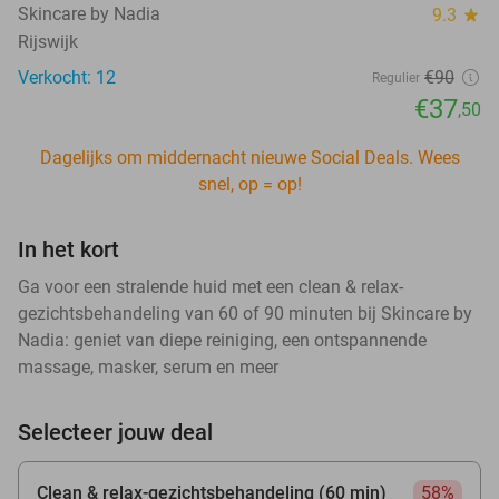
Skincare by Nadia
9.3
star
Rijswijk
Verkocht: 12
€90
Regulier
€37
,50
Dagelijks om middernacht nieuwe Social Deals. Wees
snel, op = op!
In het kort
Ga voor een stralende huid met een clean & relax-
gezichtsbehandeling van 60 of 90 minuten bij Skincare by
Nadia: geniet van diepe reiniging, een ontspannende
massage, masker, serum en meer
Selecteer jouw deal
Clean & relax-gezichtsbehandeling (60 min)
58%