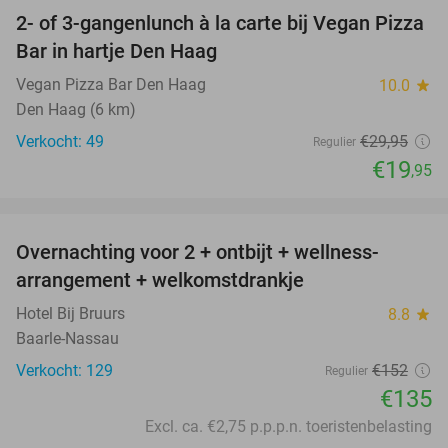
2- of 3-gangenlunch à la carte bij Vegan Pizza
33%
Bar in hartje Den Haag
Vegan Pizza Bar Den Haag
10.0
star
Den Haag (6 km)
Verkocht: 49
€29
,95
Regulier
€19
,95
favorite_border
Overnachting voor 2 + ontbijt + wellness-
11%
arrangement + welkomstdrankje
Hotel Bij Bruurs
8.8
star
Baarle-Nassau
Verkocht: 129
€152
Regulier
€135
Excl. ca. €2,75 p.p.p.n. toeristenbelasting