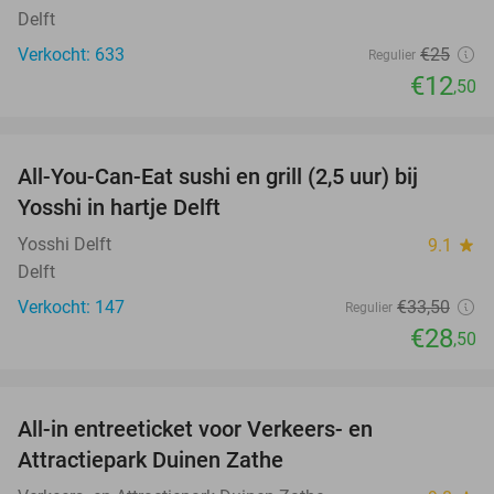
Delft
Verkocht: 633
€25
Regulier
€12
,50
favorite_border
All-You-Can-Eat sushi en grill (2,5 uur) bij
15%
Yosshi in hartje Delft
Yosshi Delft
9.1
star
Delft
Verkocht: 147
€33
,50
Regulier
€28
,50
favorite_border
All-in entreeticket voor Verkeers- en
15%
Attractiepark Duinen Zathe