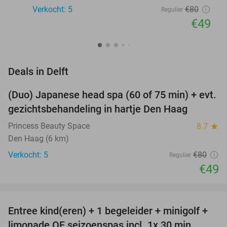
Verkocht: 5
€80
Regulier
€49
favorite_border
Deals in Delft
(Duo) Japanese head spa (60 of 75 min) + evt.
39%
NEW
gezichtsbehandeling in hartje Den Haag
TODAY
Princess Beauty Space
8.7
star
Den Haag (6 km)
Verkocht: 5
€80
Regulier
€49
favorite_border
Entree kind(eren) + 1 begeleider + minigolf +
40%
NEW
limonade OF seizoenspas incl. 1x 30 min
TODAY