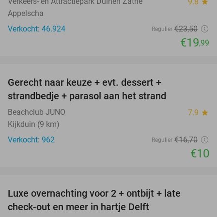
Verkeers- en Attractiepark Duinen Zathe
9.8
star
Appelscha
Verkocht: 46.924
€23
,50
Regulier
€19
,99
favorite_border
Gerecht naar keuze + evt. dessert +
40%
strandbedje + parasol aan het strand
Beachclub JUNO
7.9
star
Kijkduin (9 km)
Verkocht: 962
€16
,70
Regulier
€10
favorite_border
Luxe overnachting voor 2 + ontbijt + late
42%
check-out en meer in hartje Delft