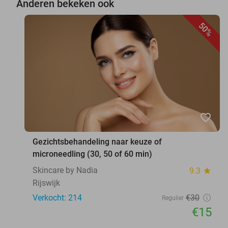
Anderen bekeken ook
50%
favorite_border
Gezichtsbehandeling naar keuze of
microneedling (30, 50 of 60 min)
Skincare by Nadia
9.3
star
Rijswijk
Verkocht: 214
€30
Regulier
€15