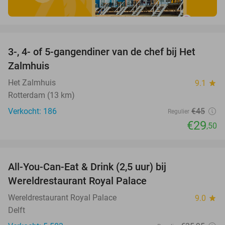
favorite_border
3-, 4- of 5-gangendiner van de chef bij Het
34%
Zalmhuis
Het Zalmhuis
9.1
star
Rotterdam (13 km)
Verkocht: 186
€45
Regulier
€29
,50
favorite_border
All-You-Can-Eat & Drink (2,5 uur) bij
14%
Wereldrestaurant Royal Palace
Wereldrestaurant Royal Palace
9.0
star
Delft