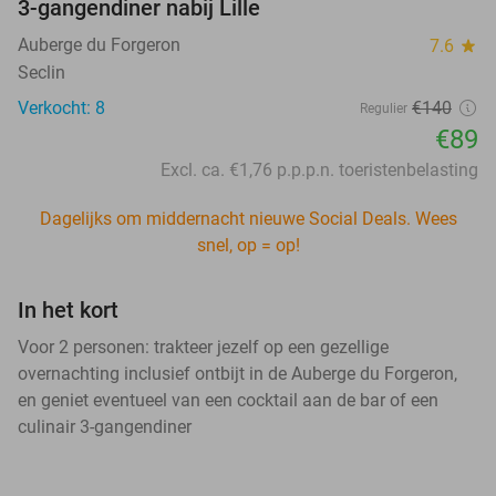
3-gangendiner nabij Lille
Auberge du Forgeron
7.6
star
Seclin
Verkocht: 8
€140
Regulier
€89
Excl. ca. €1,76 p.p.p.n. toeristenbelasting
Dagelijks om middernacht nieuwe Social Deals. Wees
snel, op = op!
In het kort
Voor 2 personen: trakteer jezelf op een gezellige
overnachting inclusief ontbijt in de Auberge du Forgeron,
en geniet eventueel van een cocktail aan de bar of een
culinair 3-gangendiner