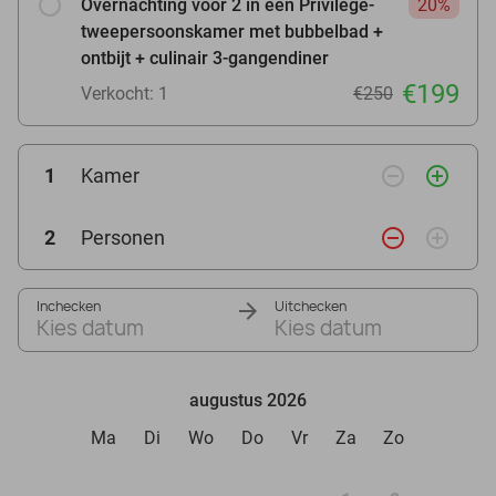
Overnachting voor 2 in een Privilège-
20%
tweepersoonskamer met bubbelbad +
ontbijt + culinair 3-gangendiner
€199
Verkocht: 1
€250
remove_circle_outline
add_circle_outline
1
Kamer
remove_circle_outline
add_circle_outline
2
Personen
Inchecken
Uitchecken
Kies datum
Kies datum
augustus 2026
Ma
Di
Wo
Do
Vr
Za
Zo