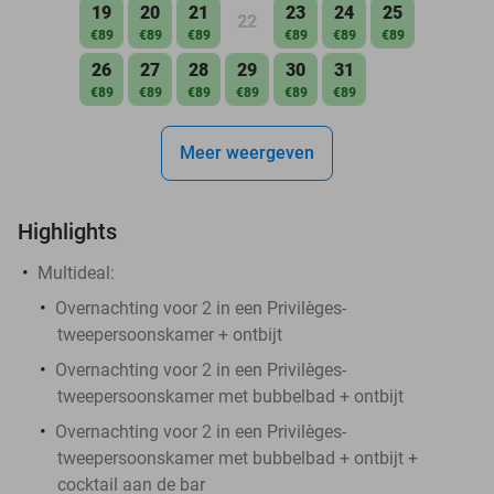
19
20
21
23
24
25
22
€89
€89
€89
€89
€89
€89
26
27
28
29
30
31
€89
€89
€89
€89
€89
€89
Meer weergeven
Highlights
Multideal:
Overnachting voor 2 in een Privilèges-
tweepersoonskamer + ontbijt
Overnachting voor 2 in een Privilèges-
tweepersoonskamer met bubbelbad + ontbijt
Overnachting voor 2 in een Privilèges-
tweepersoonskamer met bubbelbad + ontbijt +
cocktail aan de bar