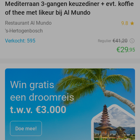
Mediterraan 3-gangen keuzediner + evt. koffie
27%
of thee met likeur bij Al Mundo
Restaurant Al Mundo
9.8
star
's-Hertogenbosch
Verkocht: 595
€41
,20
Regulier
€29
,95
Win gratis
een droomreis
t.w.v. €3.000
Doe mee!