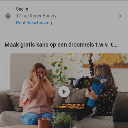
Seclin
17 rue Roger Bouvry
Routebeschrijving
Maak gratis kans op een droomreis t.w.v. €3.000!
play_circle