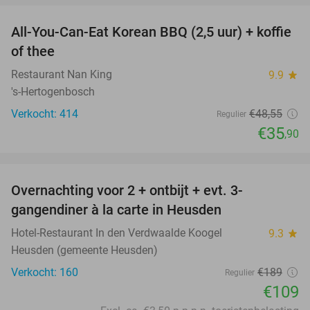
All-You-Can-Eat Korean BBQ (2,5 uur) + koffie
26%
of thee
Restaurant Nan King
9.9
star
's-Hertogenbosch
Verkocht: 414
€48
,55
Regulier
€35
,90
favorite_border
Overnachting voor 2 + ontbijt + evt. 3-
42%
gangendiner à la carte in Heusden
Hotel-Restaurant In den Verdwaalde Koogel
9.3
star
Heusden (gemeente Heusden)
Verkocht: 160
€189
Regulier
€109