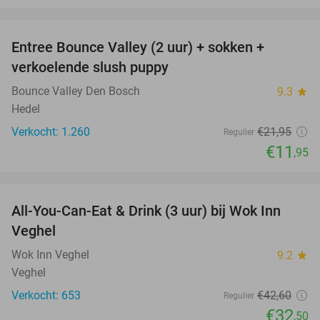
favorite_border
Entree Bounce Valley (2 uur) + sokken +
46%
verkoelende slush puppy
Bounce Valley Den Bosch
9.3
star
Hedel
Verkocht: 1.260
€21
,95
Regulier
€11
,95
favorite_border
All-You-Can-Eat & Drink (3 uur) bij Wok Inn
24%
Veghel
Wok Inn Veghel
9.2
star
Veghel
Verkocht: 653
€42
,60
Regulier
€32
,50