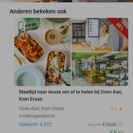
Anderen bekeken ook
48%
favorite_border
Maaltijd naar keuze om af te halen bij Oven Aan,
Kom Eraan
Oven Aan, Kom Eraan
9.6
star
's-Hertogenbosch
Verkocht: 4.072
€10
,60
Regulier
€5