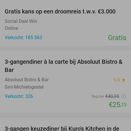
Gratis kans op een droomreis t.w.v. €3.000
Social Deal Win
Online
Gratis
Verkocht: 185.563
favorite_border
3-gangendiner à la carte bij Absoluut Bistro &
37%
Bar
Absoluut Bistro & Bar
9.8
star
Sint-Michielsgestel
Verkocht: 326
€40
,95
Regulier
€25
,75
favorite_border
3-gangen keuzediner bij Kuro's Kitchen in de
28%