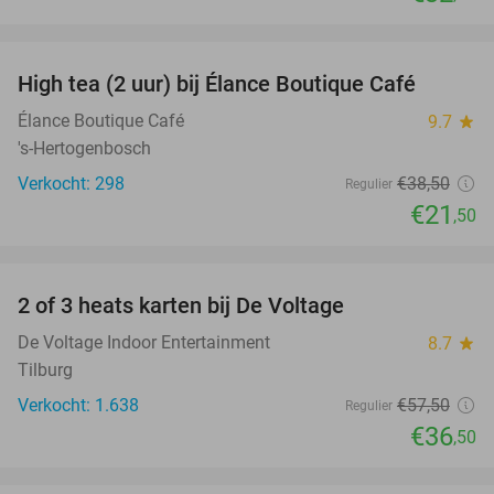
favorite_border
High tea (2 uur) bij Élance Boutique Café
44%
Élance Boutique Café
9.7
star
's-Hertogenbosch
Verkocht: 298
€38
,50
Regulier
€21
,50
favorite_border
2 of 3 heats karten bij De Voltage
37%
De Voltage Indoor Entertainment
8.7
star
Tilburg
Verkocht: 1.638
€57
,50
Regulier
€36
,50