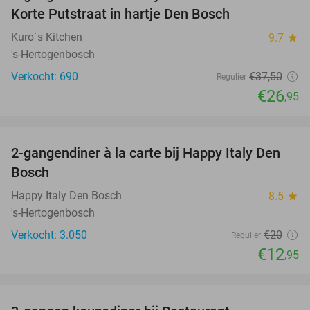
Korte Putstraat in hartje Den Bosch
Kuro´s Kitchen
9.7
star
's-Hertogenbosch
Verkocht: 690
€37
,50
Regulier
€26
,95
favorite_border
2-gangendiner à la carte bij Happy Italy Den
35%
Bosch
Happy Italy Den Bosch
8.5
star
's-Hertogenbosch
Verkocht: 3.050
€20
Regulier
€12
,95
favorite_border