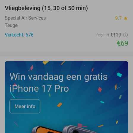
Vliegbeleving (15, 30 of 50 min)
42%
NEW
TODAY
Special Air Services
9.7
star
Teuge
Verkocht: 676
€119
Regulier
€69
Win vandaag een gratis
iPhone 17 Pro
Meer info