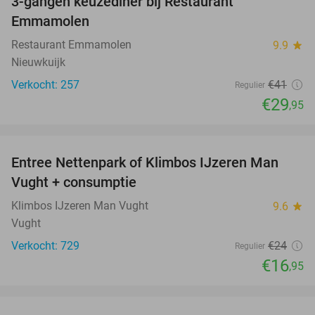
3-gangen keuzediner bij Restaurant
27%
Emmamolen
Restaurant Emmamolen
9.9
star
Nieuwkuijk
Verkocht: 257
€41
Regulier
€29
,95
favorite_border
Entree Nettenpark of Klimbos IJzeren Man
29%
Vught + consumptie
Klimbos IJzeren Man Vught
9.6
star
Vught
Verkocht: 729
€24
Regulier
€16
,95
favorite_border