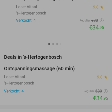
Laser Vitaal
9.8
star
's-Hertogenbosch
Verkocht: 4
€80
Regulier
€34
,95
favorite_border
Deals in 's-Hertogenbosch
Ontspanningsmassage (60 min)
56%
NEW
TODAY
Laser Vitaal
9.8
star
's-Hertogenbosch
Verkocht: 4
€80
Regulier
€34
,95
favorite_border