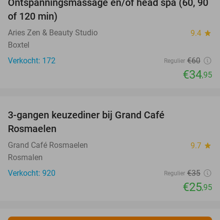
Ontspanningsmassage en/of head spa (60, 90
42%
of 120 min)
Aries Zen & Beauty Studio
9.4
star
Boxtel
Verkocht: 172
€60
Regulier
€34
,95
favorite_border
3-gangen keuzediner bij Grand Café
26%
Rosmaelen
Grand Café Rosmaelen
9.7
star
Rosmalen
Verkocht: 920
€35
Regulier
€25
,95