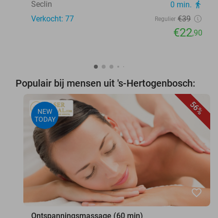
Seclin
0 min.
directions_walk
Verkocht: 77
€39
Regulier
€22
,90
Populair bij mensen uit 's-Hertogenbosch:
56%
NEW
TODAY
favorite_border
Ontspanningsmassage (60 min)