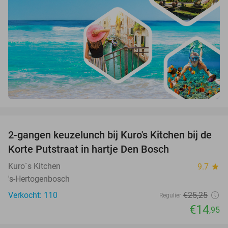
favorite_border
2-gangen keuzelunch bij Kuro's Kitchen bij de
41%
Korte Putstraat in hartje Den Bosch
Kuro´s Kitchen
9.7
star
's-Hertogenbosch
Verkocht: 110
€25
,25
Regulier
€14
,95
favorite_border