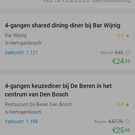
Excl. ca. €3,50 p.p.p.n. toeristenbelasting
favorite_border
4-gangen shared dining-diner bij Bar Wijnig
45%
Bar Wijnig
9.6
star
's-Hertogenbosch
Verkocht: 1.121
€45
Regulier
€24
,95
favorite_border
4-gangen keuzediner bij De Beren in het
46%
centrum van Den Bosch
Restaurant De Beren Den Bosch
9.4
star
's-Hertogenbosch
Verkocht: 1.198
€47
,70
Regulier
€25
,95