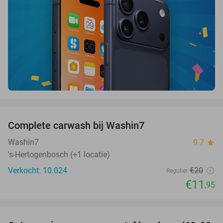
favorite_border
Complete carwash bij Washin7
40%
Washin7
9.7
star
's-Hertogenbosch (+1 locatie)
Verkocht: 10.024
€20
Regulier
€11
,95
favorite_border