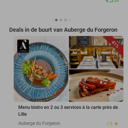
,50
Deals in de buurt van Auberge du Forgeron
41%
favorite_border
Menu bistro en 2 ou 3 services à la carte près de
Lille
Auberge du Forgeron
7.6
star