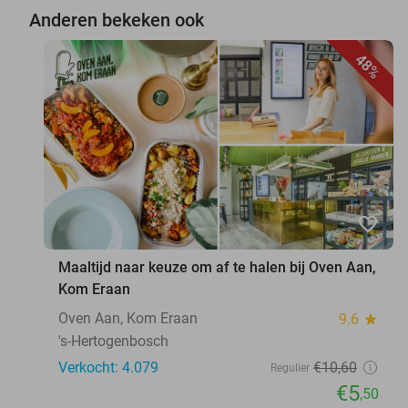
Anderen bekeken ook
48%
favorite_border
Maaltijd naar keuze om af te halen bij Oven Aan,
Kom Eraan
Oven Aan, Kom Eraan
9.6
star
's-Hertogenbosch
Verkocht: 4.079
€10
,60
Regulier
€5
,50