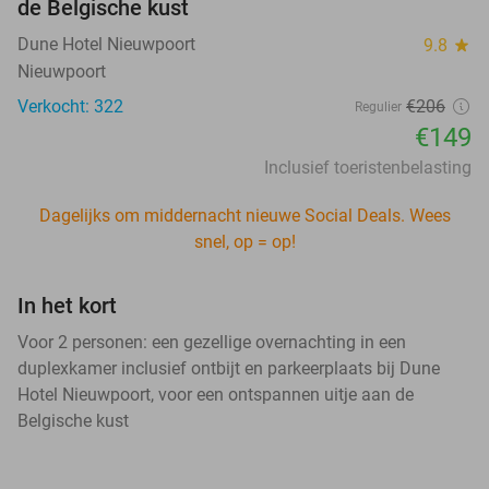
de Belgische kust
Dune Hotel Nieuwpoort
9.8
star
Nieuwpoort
Verkocht: 322
€206
Regulier
€149
Inclusief toeristenbelasting
Dagelijks om middernacht nieuwe Social Deals. Wees
snel, op = op!
In het kort
Voor 2 personen: een gezellige overnachting in een
duplexkamer inclusief ontbijt en parkeerplaats bij Dune
Hotel Nieuwpoort, voor een ontspannen uitje aan de
Belgische kust