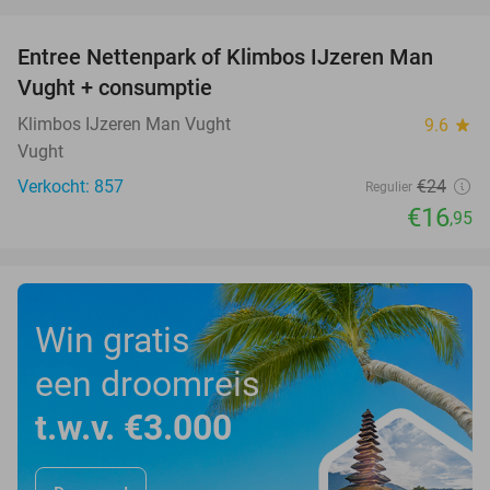
favorite_border
Entree Nettenpark of Klimbos IJzeren Man
29%
Vught + consumptie
Klimbos IJzeren Man Vught
9.6
star
Vught
Verkocht: 857
€24
Regulier
€16
,95
Win gratis
een droomreis
t.w.v. €3.000