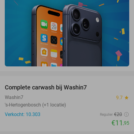
favorite_border
Complete carwash bij Washin7
40%
Washin7
9.7
star
's-Hertogenbosch (+1 locatie)
Verkocht: 10.303
€20
Regulier
€11
,95
favorite_border