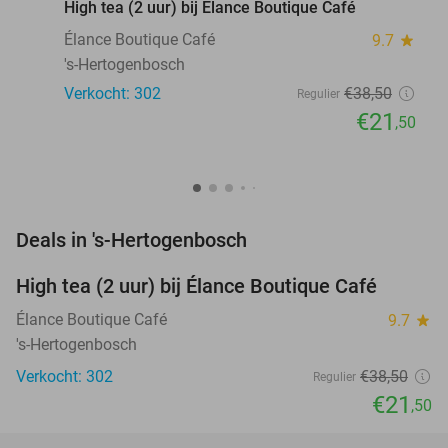
High tea (2 uur) bij Élance Boutique Café
Élance Boutique Café
9.7
star
's-Hertogenbosch
Verkocht: 302
€38
,50
Regulier
€21
,50
favorite_border
Deals in 's-Hertogenbosch
High tea (2 uur) bij Élance Boutique Café
44%
Élance Boutique Café
9.7
star
's-Hertogenbosch
Verkocht: 302
€38
,50
Regulier
€21
,50
favorite_border