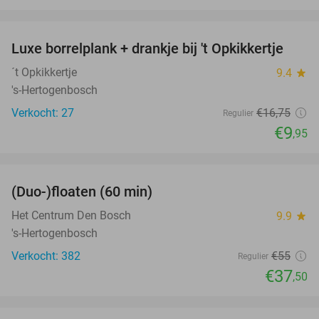
favorite_border
Luxe borrelplank + drankje bij 't Opkikkertje
41%
´t Opkikkertje
9.4
star
's-Hertogenbosch
Verkocht: 27
€16
,75
Regulier
€9
,95
favorite_border
(Duo-)floaten (60 min)
32%
Het Centrum Den Bosch
9.9
star
's-Hertogenbosch
Verkocht: 382
€55
Regulier
€37
,50
favorite_border