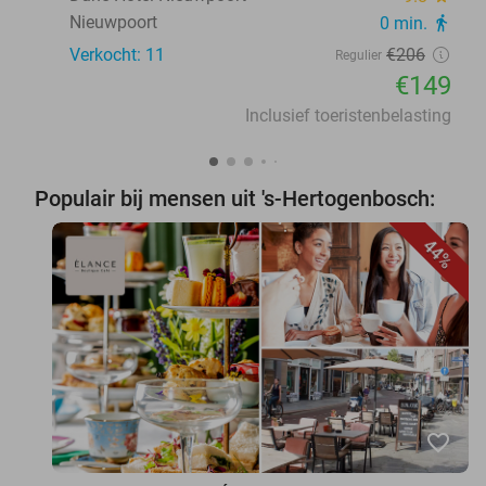
Nieuwpoort
0 min.
directions_walk
Verkocht: 11
€206
Regulier
€149
Inclusief toeristenbelasting
Populair bij mensen uit 's-Hertogenbosch:
44%
favorite_border