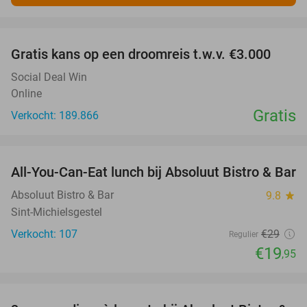
favorite_border
Gratis kans op een droomreis t.w.v. €3.000
Social Deal Win
Online
Gratis
Verkocht: 189.866
favorite_border
All-You-Can-Eat lunch bij Absoluut Bistro & Bar
31%
Absoluut Bistro & Bar
9.8
star
Sint-Michielsgestel
Verkocht: 107
€29
Regulier
€19
,95
favorite_border