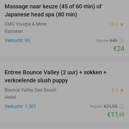
Massage naar keuze (45 of 60 min) of
47%
SOLD
Japanese head spa (80 min)
OUT
CMG Visagie & More
10.0
star
Gameren
Verkocht: 90
€45
Regulier
€24
favorite_border
Entree Bounce Valley (2 uur) + sokken +
46%
verkoelende slush puppy
Bounce Valley Den Bosch
9.3
star
Hedel
Verkocht: 1.301
€21
,95
Regulier
€11
,95
favorite_border