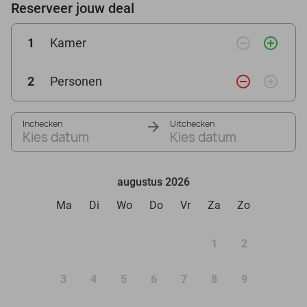
Reserveer jouw deal
remove_circle_outline
add_circle_outline
1
Kamer
remove_circle_outline
add_circle_outline
2
Personen
Inchecken
Uitchecken
Kies datum
Kies datum
augustus 2026
Ma
Di
Wo
Do
Vr
Za
Zo
1
2
3
4
5
6
7
8
9