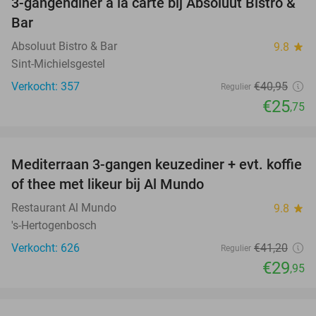
3-gangendiner à la carte bij Absoluut Bistro &
37%
Bar
Absoluut Bistro & Bar
9.8
star
Sint-Michielsgestel
Verkocht: 357
€40
,95
Regulier
€25
,75
favorite_border
Mediterraan 3-gangen keuzediner + evt. koffie
27%
of thee met likeur bij Al Mundo
Restaurant Al Mundo
9.8
star
's-Hertogenbosch
Verkocht: 626
€41
,20
Regulier
€29
,95
favorite_border