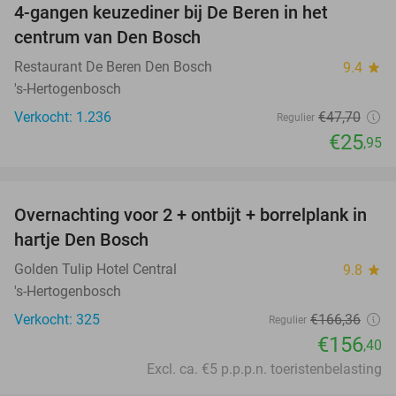
4-gangen keuzediner bij De Beren in het
46%
centrum van Den Bosch
Restaurant De Beren Den Bosch
9.4
star
's-Hertogenbosch
Verkocht: 1.236
€47
,70
Regulier
€25
,95
favorite_border
Overnachting voor 2 + ontbijt + borrelplank in
6%
hartje Den Bosch
Golden Tulip Hotel Central
9.8
star
's-Hertogenbosch
Verkocht: 325
€166
,36
Regulier
€156
,40
Excl. ca. €5 p.p.p.n. toeristenbelasting