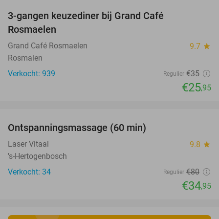
3-gangen keuzediner bij Grand Café
26%
Rosmaelen
Grand Café Rosmaelen
9.7
star
Rosmalen
Verkocht: 939
€35
Regulier
€25
,95
favorite_border
Ontspanningsmassage (60 min)
56%
Laser Vitaal
9.8
star
's-Hertogenbosch
Verkocht: 34
€80
Regulier
€34
,95