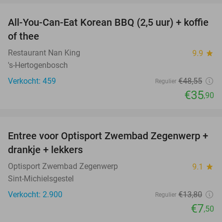
All-You-Can-Eat Korean BBQ (2,5 uur) + koffie
26%
of thee
Restaurant Nan King
9.9
star
's-Hertogenbosch
Verkocht: 459
€48
,55
Regulier
€35
,90
favorite_border
Entree voor Optisport Zwembad Zegenwerp +
46%
drankje + lekkers
Optisport Zwembad Zegenwerp
9.1
star
Sint-Michielsgestel
Verkocht: 2.900
€13
,80
Regulier
€7
,50