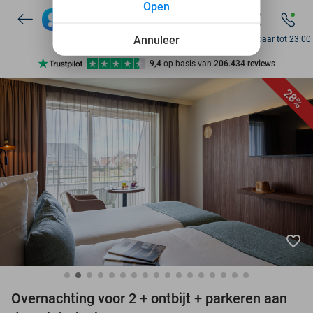
Open
10+ miljoen leden
Annuleer
Bereikbaar tot 23:00
9,4
op basis van
206.434 reviews
Ontdek 15.000+ deals
28%
7 dagen per week beschikbaar
10+ miljoen leden
favorite_border
Overnachting voor 2 + ontbijt + parkeren aan