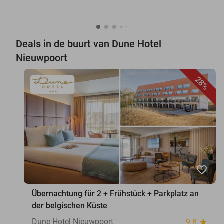
Deals in de buurt van Dune Hotel
Nieuwpoort
28%
favorite_border
Übernachtung für 2 + Frühstück + Parkplatz an
der belgischen Küste
Dune Hotel Nieuwpoort
9.8
star