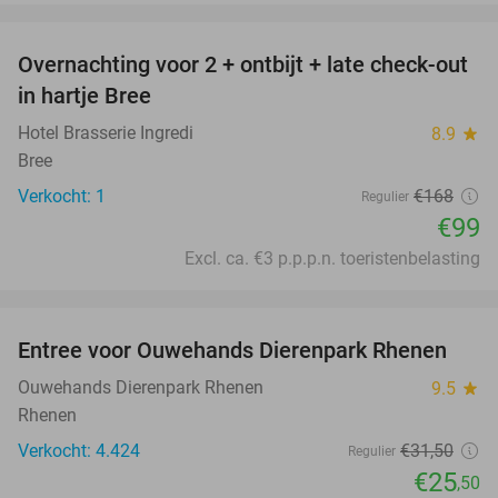
favorite_border
Overnachting voor 2 + ontbijt + late check-out
41%
NEW
in hartje Bree
TODAY
Hotel Brasserie Ingredi
8.9
star
Bree
Verkocht: 1
€168
Regulier
€99
Excl. ca. €3 p.p.p.n. toeristenbelasting
favorite_border
Entree voor Ouwehands Dierenpark Rhenen
19%
Ouwehands Dierenpark Rhenen
9.5
star
Rhenen
Verkocht: 4.424
€31
,50
Regulier
€25
,50