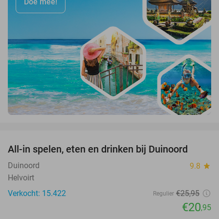
Doe mee!
favorite_border
All-in spelen, eten en drinken bij Duinoord
19%
Duinoord
9.8
star
Helvoirt
Verkocht: 15.422
€25
,95
Regulier
€20
,95