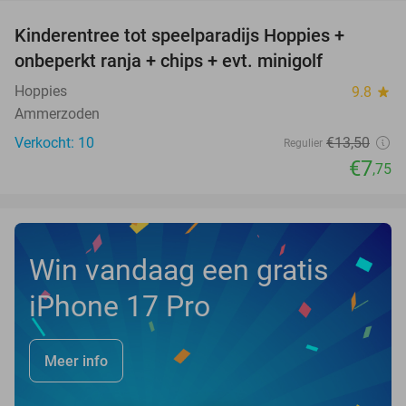
Kinderentree tot speelparadijs Hoppies +
43%
NEW
onbeperkt ranja + chips + evt. minigolf
TODAY
Hoppies
9.8
star
Ammerzoden
Verkocht: 10
€13
,50
Regulier
€7
,75
Win vandaag een gratis
iPhone 17 Pro
Meer info