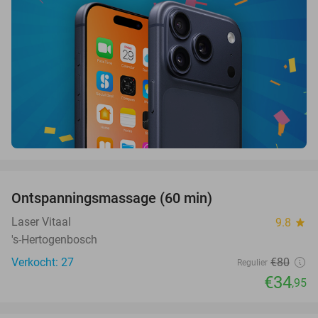
favorite_border
Ontspanningsmassage (60 min)
56%
Laser Vitaal
9.8
star
's-Hertogenbosch
Verkocht: 27
€80
Regulier
€34
,95
favorite_border