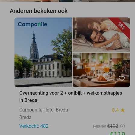
Anderen bekeken ook
38%
favorite_border
Overnachting voor 2 + ontbijt + welkomsthapjes
in Breda
Campanile Hotel Breda
8.4
star
Breda
Verkocht: 482
€192
Regulier
€119