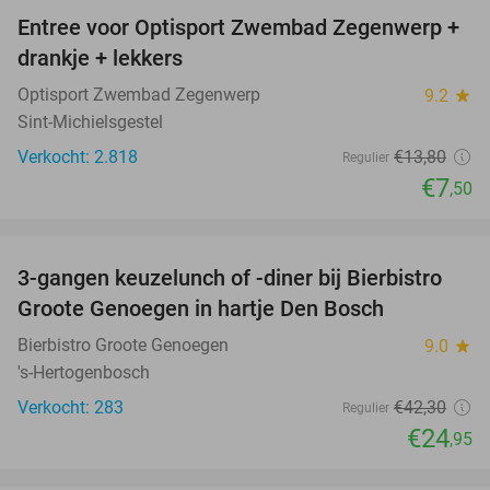
Entree voor Optisport Zwembad Zegenwerp +
46%
drankje + lekkers
Optisport Zwembad Zegenwerp
9.2
star
Sint-Michielsgestel
Verkocht: 2.818
€13
,80
Regulier
€7
,50
favorite_border
3-gangen keuzelunch of -diner bij Bierbistro
41%
Groote Genoegen in hartje Den Bosch
Bierbistro Groote Genoegen
9.0
star
's-Hertogenbosch
Verkocht: 283
€42
,30
Regulier
€24
,95
favorite_border