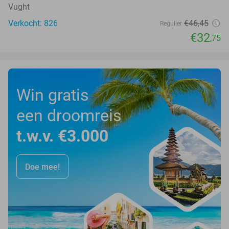
Vught
Verkocht: 826
€46
,45
Regulier
€32
,75
Win gratis
een droomreis
t.w.v. €3.000
Doe mee!