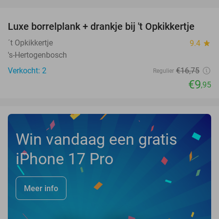
favorite_border
Luxe borrelplank + drankje bij 't Opkikkertje
41%
NEW
TODAY
´t Opkikkertje
9.4
star
's-Hertogenbosch
Verkocht: 2
€16
,75
Regulier
€9
,95
Win vandaag een gratis
iPhone 17 Pro
Meer info