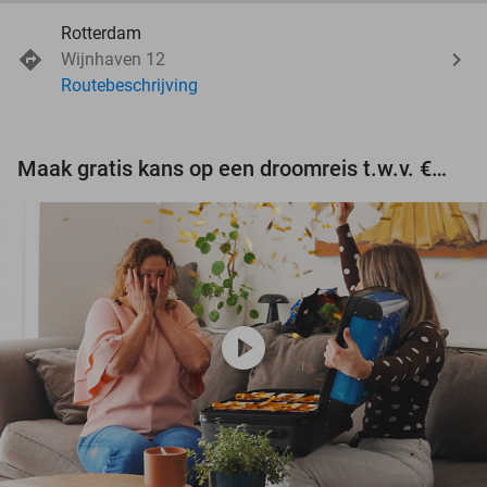
Rotterdam
Wijnhaven 12
Routebeschrijving
Maak gratis kans op een droomreis t.w.v. €3.000!
play_circle