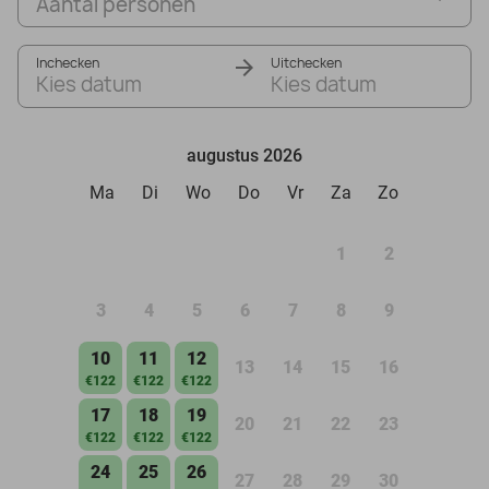
Aantal personen
Inchecken
Uitchecken
Kies datum
Kies datum
augustus 2026
Ma
Di
Wo
Do
Vr
Za
Zo
1
2
3
4
5
6
7
8
9
10
11
12
13
14
15
16
€122
€122
€122
17
18
19
20
21
22
23
€122
€122
€122
24
25
26
27
28
29
30