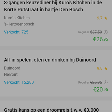
3-gangen keuzediner bij Kuro's Kitchen in de
28%
Korte Putstraat in hartje Den Bosch
Kuro´s Kitchen
9.7
star
's-Hertogenbosch
Verkocht: 725
€37
,50
Regulier
€26
,95
favorite_border
All-in spelen, eten en drinken bij Duinoord
19%
Duinoord
9.8
star
Helvoirt
Verkocht: 15.280
€25
,95
Regulier
€20
,95
favorite_border
Gratis kans op een droomreis t.w.v. €3.000