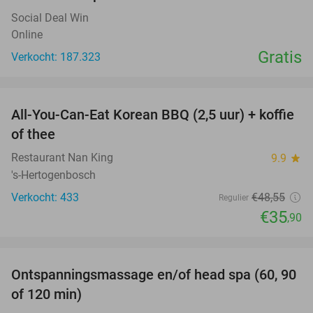
Social Deal Win
Online
Gratis
Verkocht: 187.323
favorite_border
All-You-Can-Eat Korean BBQ (2,5 uur) + koffie
26%
of thee
Restaurant Nan King
9.9
star
's-Hertogenbosch
Verkocht: 433
€48
,55
Regulier
€35
,90
favorite_border
Ontspanningsmassage en/of head spa (60, 90
42%
of 120 min)