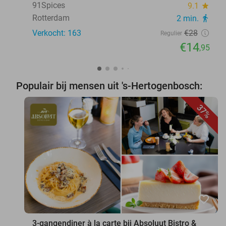
91Spices
9.1
star
Rotterdam
2 min.
directions_walk
Verkocht: 163
€28
Regulier
€14
,95
Populair bij mensen uit 's-Hertogenbosch:
37%
favorite_border
3-gangendiner à la carte bij Absoluut Bistro &