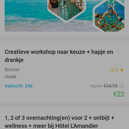
favorite_border
Creatieve workshop naar keuze + hapje en
37%
drankje
Ibizstar
10.0
star
Hedel
Verkocht: 246
€34
,95
Regulier
€22
favorite_border
1, 2 of 3 overnachting(en) voor 2 + ontbijt +
32%
NEW
wellness + meer bij Hôtel L'Amandier
TODAY