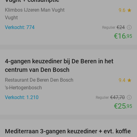
Klimbos IJzeren Man Vught
9.6
star
Vught
Verkocht: 774
€24
Regulier
€16
,95
favorite_border
4-gangen keuzediner bij De Beren in het
46%
centrum van Den Bosch
Restaurant De Beren Den Bosch
9.4
star
's-Hertogenbosch
Verkocht: 1.210
€47
,70
Regulier
€25
,95
favorite_border
Mediterraan 3-gangen keuzediner + evt. koffie
27%