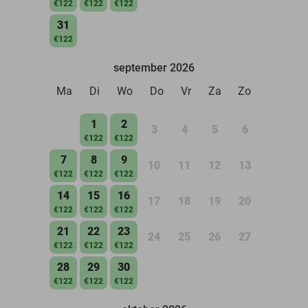
€122
€122
€122
31
€122
september 2026
Ma
Di
Wo
Do
Vr
Za
Zo
1
2
3
4
5
6
€122
€122
7
8
9
10
11
12
13
€122
€122
€122
14
15
16
17
18
19
20
€122
€122
€122
21
22
23
24
25
26
27
€122
€122
€122
28
29
30
€122
€122
€122