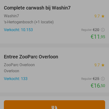
Complete carwash bij Washin7
40%
Washin7
9.7
star
's-Hertogenbosch (+1 locatie)
Verkocht: 10.153
€20
Regulier
€11
,95
favorite_border
Entree ZooParc Overloon
34%
NEW
TODAY
ZooParc Overloon
9.7
star
Overloon
Verkocht: 133
€25
Regulier
€16
,50