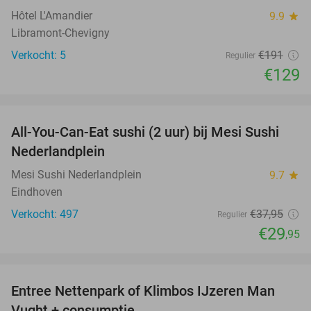
Hôtel L'Amandier
9.9
star
Libramont-Chevigny
Verkocht: 5
€191
Regulier
€129
favorite_border
All-You-Can-Eat sushi (2 uur) bij Mesi Sushi
21%
Nederlandplein
Mesi Sushi Nederlandplein
9.7
star
Eindhoven
Verkocht: 497
€37
,95
Regulier
€29
,95
favorite_border
Entree Nettenpark of Klimbos IJzeren Man
29%
Vught + consumptie