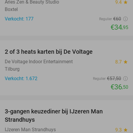
Aries Zen & Beauty Studio
9.4
star
Boxtel
Verkocht: 177
€60
Regulier
€34
,95
favorite_border
2 of 3 heats karten bij De Voltage
37%
De Voltage Indoor Entertainment
8.7
star
Tilburg
Verkocht: 1.672
€57
,50
Regulier
€36
,50
favorite_border
3-gangen keuzediner bij IJzeren Man
29%
Strandhuys
IJzeren Man Strandhuys
9.3
star