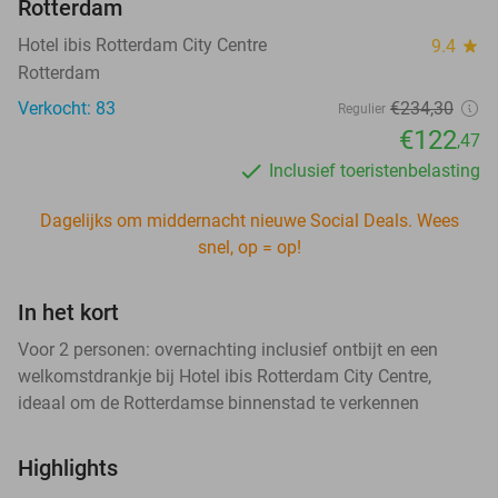
Rotterdam
Hotel ibis Rotterdam City Centre
9.4
star
Rotterdam
Verkocht: 83
€234
,30
Regulier
€122
,47
Inclusief toeristenbelasting
Dagelijks om middernacht nieuwe Social Deals. Wees
snel, op = op!
In het kort
Voor 2 personen: overnachting inclusief ontbijt en een
welkomstdrankje bij Hotel ibis Rotterdam City Centre,
ideaal om de Rotterdamse binnenstad te verkennen
Highlights