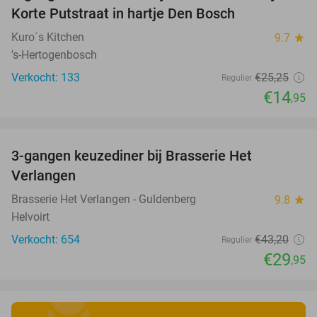
Korte Putstraat in hartje Den Bosch
Kuro´s Kitchen
9.7
star
's-Hertogenbosch
Verkocht: 133
€25
,25
Regulier
€14
,95
favorite_border
3-gangen keuzediner bij Brasserie Het
31%
Verlangen
Brasserie Het Verlangen - Guldenberg
9.8
star
Helvoirt
Verkocht: 654
€43
,20
Regulier
€29
,95