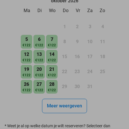
oktober 2026
Ma
Di
Wo
Do
Vr
Za
Zo
1
2
3
4
5
6
7
8
9
10
11
€122
€122
€122
12
13
14
15
16
17
18
€122
€122
€122
19
20
21
22
23
24
25
€122
€122
€122
26
27
28
29
30
31
€122
€122
€122
Meer weergeven
*
Weet je al op welke datum je wilt reserveren? Selecteer dan