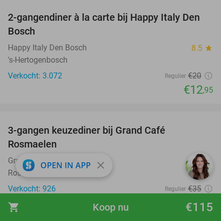
2-gangendiner à la carte bij Happy Italy Den
35%
Bosch
Happy Italy Den Bosch
8.5
star
's-Hertogenbosch
Verkocht: 3.072
€20
Regulier
€12
,95
favorite_border
3-gangen keuzediner bij Grand Café
26%
Rosmaelen
Grand Café Rosmaelen
9.7
star
close
OPEN IN APP
Rosmalen
Verkocht: 926
€35
Regulier
€25
,95
€115
shopping_cart
Koop nu
favorite_border