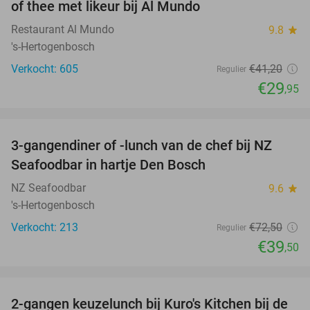
of thee met likeur bij Al Mundo
Restaurant Al Mundo
9.8
star
's-Hertogenbosch
Verkocht: 605
€41
,20
Regulier
€29
,95
favorite_border
3-gangendiner of -lunch van de chef bij NZ
46%
Seafoodbar in hartje Den Bosch
NZ Seafoodbar
9.6
star
's-Hertogenbosch
Verkocht: 213
€72
,50
Regulier
€39
,50
favorite_border
2-gangen keuzelunch bij Kuro's Kitchen bij de
41%