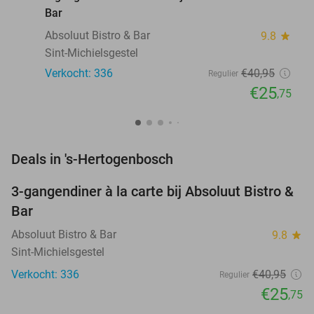
Bar
Absoluut Bistro & Bar
9.8
star
Sint-Michielsgestel
Verkocht: 336
€40
,95
Regulier
€25
,75
favorite_border
Deals in 's-Hertogenbosch
3-gangendiner à la carte bij Absoluut Bistro &
37%
Bar
Absoluut Bistro & Bar
9.8
star
Sint-Michielsgestel
Verkocht: 336
€40
,95
Regulier
€25
,75