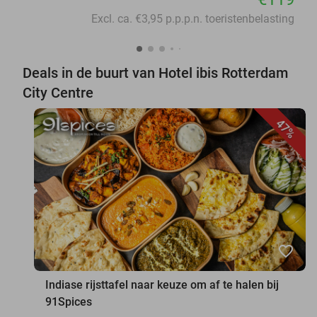
Excl. ca. €3,95 p.p.p.n. toeristenbelasting
Deals in de buurt van Hotel ibis Rotterdam
City Centre
47%
favorite_border
Indiase rijsttafel naar keuze om af te halen bij
91Spices