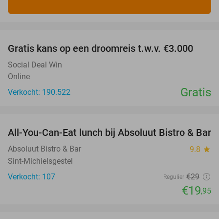
favorite_border
Gratis kans op een droomreis t.w.v. €3.000
Social Deal Win
Online
Gratis
Verkocht: 190.522
favorite_border
All-You-Can-Eat lunch bij Absoluut Bistro & Bar
31%
Absoluut Bistro & Bar
9.8
star
Sint-Michielsgestel
Verkocht: 107
€29
Regulier
€19
,95
favorite_border