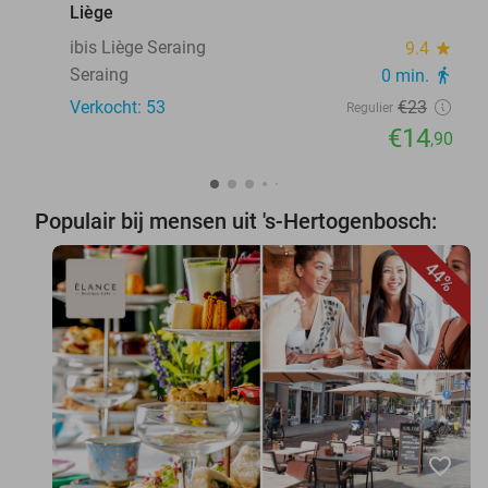
Liège
ibis Liège Seraing
9.4
star
Seraing
0 min.
directions_walk
Verkocht: 53
€23
Regulier
€14
,90
Populair bij mensen uit 's-Hertogenbosch:
44%
favorite_border