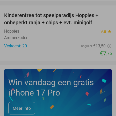
favorite_border
Kinderentree tot speelparadijs Hoppies +
43%
NEW
onbeperkt ranja + chips + evt. minigolf
TODAY
Hoppies
9.8
star
Ammerzoden
Verkocht: 20
€13
,50
Regulier
€7
,75
Win vandaag een gratis
iPhone 17 Pro
Meer info