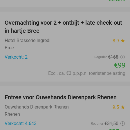
favorite_border
Overnachting voor 2 + ontbijt + late check-out
41%
NEW
in hartje Bree
TODAY
Hotel Brasserie Ingredi
8.9
star
Bree
Verkocht: 2
€168
Regulier
€99
Excl. ca. €3 p.p.p.n. toeristenbelasting
favorite_border
Entree voor Ouwehands Dierenpark Rhenen
19%
Ouwehands Dierenpark Rhenen
9.5
star
Rhenen
Verkocht: 4.643
€31
,50
Regulier