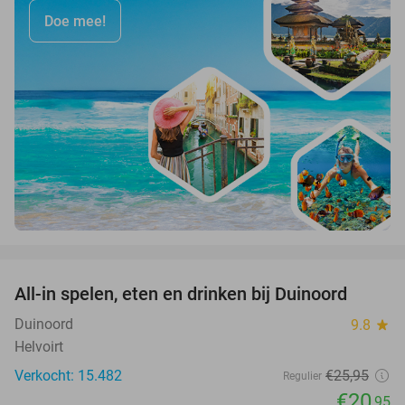
Doe mee!
favorite_border
All-in spelen, eten en drinken bij Duinoord
19%
Duinoord
9.8
star
Helvoirt
Verkocht: 15.482
€25
,95
Regulier
€20
,95