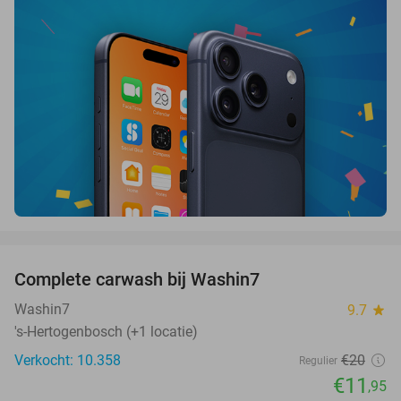
favorite_border
Complete carwash bij Washin7
40%
Washin7
9.7
star
's-Hertogenbosch (+1 locatie)
Verkocht: 10.358
€20
Regulier
€11
,95