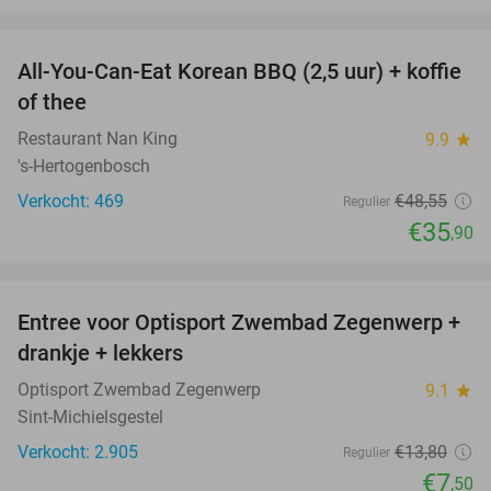
favorite_border
All-You-Can-Eat Korean BBQ (2,5 uur) + koffie
26%
of thee
Restaurant Nan King
9.9
star
's-Hertogenbosch
Verkocht: 469
€48
,55
Regulier
€35
,90
favorite_border
Entree voor Optisport Zwembad Zegenwerp +
46%
drankje + lekkers
Optisport Zwembad Zegenwerp
9.1
star
Sint-Michielsgestel
Verkocht: 2.905
€13
,80
Regulier
€7
,50