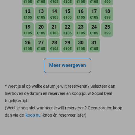
€105
€105
€105
€105
€105
€105
€99
12
13
14
15
16
17
18
€105
€105
€105
€105
€105
€105
€99
19
20
21
22
23
24
25
€105
€105
€105
€105
€105
€105
€99
26
27
28
29
30
31
€105
€105
€105
€105
€105
€105
Meer weergeven
*
Weet je al op welke datum je wilt reserveren? Selecteer dan
hierboven de datum en reserveer en koop jouw Social Deal
tegelijkertijd.
(Weet je nog niet wanneer je wilt reserveren? Geen zorgen: koop
dan via de ‘
koop nu
’-knop én reserveer later)