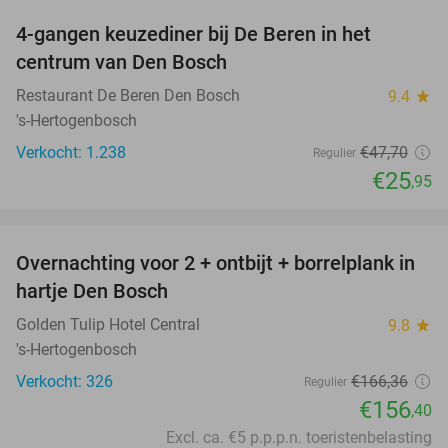
4-gangen keuzediner bij De Beren in het
46%
centrum van Den Bosch
Restaurant De Beren Den Bosch
9.4
star
's-Hertogenbosch
Verkocht: 1.238
€47
,70
Regulier
€25
,95
favorite_border
Overnachting voor 2 + ontbijt + borrelplank in
6%
hartje Den Bosch
Golden Tulip Hotel Central
9.8
star
's-Hertogenbosch
Verkocht: 326
€166
,36
Regulier
€156
,40
Excl. ca. €5 p.p.p.n. toeristenbelasting