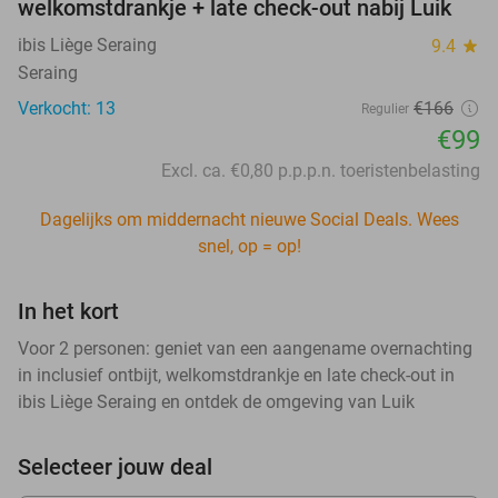
welkomstdrankje + late check-out nabij Luik
ibis Liège Seraing
9.4
star
Seraing
Verkocht: 13
€166
Regulier
€99
Excl. ca. €0,80 p.p.p.n. toeristenbelasting
Dagelijks om middernacht nieuwe Social Deals. Wees
snel, op = op!
In het kort
Voor 2 personen: geniet van een aangename overnachting
in inclusief ontbijt, welkomstdrankje en late check-out in
ibis Liège Seraing en ontdek de omgeving van Luik
Selecteer jouw deal