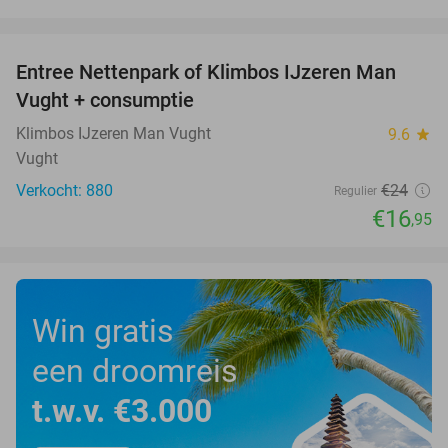
favorite_border
Entree Nettenpark of Klimbos IJzeren Man
29%
Vught + consumptie
Klimbos IJzeren Man Vught
9.6
star
Vught
Verkocht: 880
€24
Regulier
€16
,95
Win gratis
een droomreis
t.w.v. €3.000