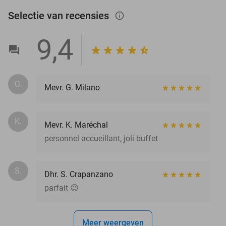
Selectie van recensies
info_outlined
9,4
G.
Mevr. G. Milano
K.
Mevr. K. Maréchal
personnel accueillant, joli buffet
S.
Dhr. S. Crapanzano
parfait 😉
Meer weergeven