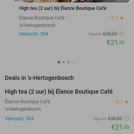
High tea (2 uur) bij Élance Boutique Café
Élance Boutique Café
9.7
star
's-Hertogenbosch
Verkocht: 304
€38
,50
Regulier
€21
,50
favorite_border
Deals in 's-Hertogenbosch
High tea (2 uur) bij Élance Boutique Café
44%
Élance Boutique Café
9.7
star
's-Hertogenbosch
Verkocht: 304
€38
,50
Regulier
€21
,50