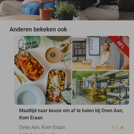
Anderen bekeken ook
48%
favorite_border
Maaltijd naar keuze om af te halen bij Oven Aan,
Kom Eraan
Oven Aan, Kom Eraan
9.6
star