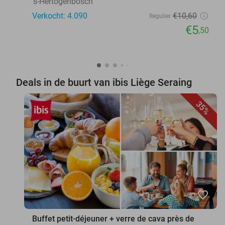
's-Hertogenbosch
Verkocht: 4.090
€10
,60
Regulier
€5
,50
Deals in de buurt van ibis Liège Seraing
35%
favorite_border
Buffet petit-déjeuner + verre de cava près de