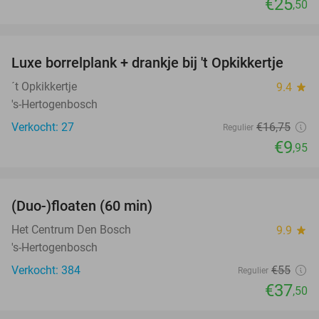
€25
,50
favorite_border
Luxe borrelplank + drankje bij 't Opkikkertje
41%
´t Opkikkertje
9.4
star
's-Hertogenbosch
Verkocht: 27
€16
,75
Regulier
€9
,95
favorite_border
(Duo-)floaten (60 min)
32%
Het Centrum Den Bosch
9.9
star
's-Hertogenbosch
Verkocht: 384
€55
Regulier
€37
,50
favorite_border