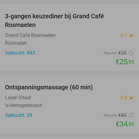
favorite_border
3-gangen keuzediner bij Grand Café
26%
Rosmaelen
Grand Café Rosmaelen
9.7
star
Rosmalen
Verkocht: 943
€35
Regulier
€25
,95
favorite_border
Ontspanningsmassage (60 min)
56%
Laser Vitaal
9.8
star
's-Hertogenbosch
Verkocht: 39
€80
Regulier
€34
,95