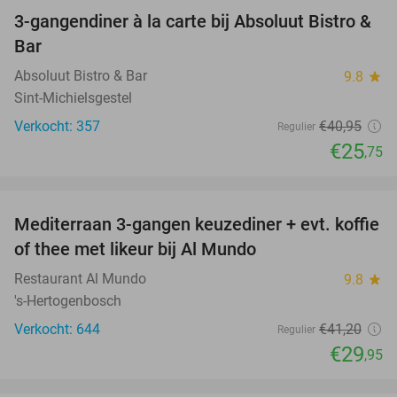
3-gangendiner à la carte bij Absoluut Bistro &
37%
Bar
Absoluut Bistro & Bar
9.8
star
Sint-Michielsgestel
Verkocht: 357
€40
,95
Regulier
€25
,75
favorite_border
Mediterraan 3-gangen keuzediner + evt. koffie
27%
of thee met likeur bij Al Mundo
Restaurant Al Mundo
9.8
star
's-Hertogenbosch
Verkocht: 644
€41
,20
Regulier
€29
,95
favorite_border