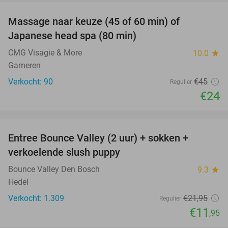
Massage naar keuze (45 of 60 min) of
47%
SOLD
Japanese head spa (80 min)
OUT
CMG Visagie & More
10.0
star
Gameren
Verkocht: 90
€45
Regulier
€24
favorite_border
Entree Bounce Valley (2 uur) + sokken +
46%
verkoelende slush puppy
Bounce Valley Den Bosch
9.3
star
Hedel
Verkocht: 1.309
€21
,95
Regulier
€11
,95