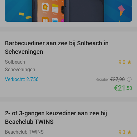
favorite_border
Barbecuediner aan zee bij Solbeach in
23%
Scheveningen
Solbeach
9.0
star
Scheveningen
Verkocht: 2.756
€27
,90
Regulier
€21
,50
favorite_border
2- of 3-gangen keuzediner aan zee bij
47%
Beachclub TWINS
Beachclub TWINS
9.3
star