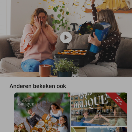
play_circle
Anderen bekeken ook
20%