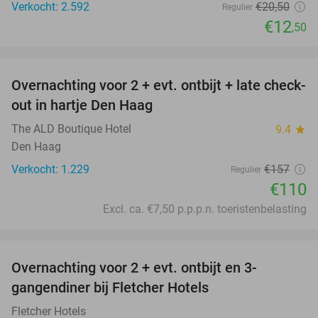
Verkocht: 2.592
€20
,50
Regulier
€12
,50
favorite_border
Overnachting voor 2 + evt. ontbijt + late check-
30%
out in hartje Den Haag
The ALD Boutique Hotel
9.4
star
Den Haag
Verkocht: 1.229
€157
Regulier
€110
Excl. ca. €7,50 p.p.p.n. toeristenbelasting
favorite_border
Overnachting voor 2 + evt. ontbijt en 3-
gangendiner bij Fletcher Hotels
Fletcher Hotels