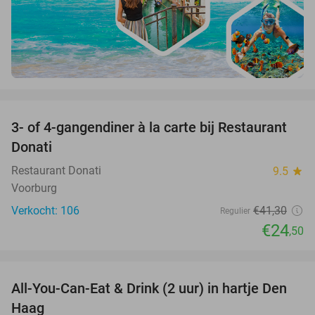
favorite_border
3- of 4-gangendiner à la carte bij Restaurant
41%
Donati
Restaurant Donati
9.5
star
Voorburg
Verkocht: 106
€41
,30
Regulier
€24
,50
favorite_border
All-You-Can-Eat & Drink (2 uur) in hartje Den
20%
Haag