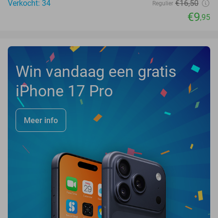
Verkocht: 34
€16
,50
Regulier
€9
,95
Win vandaag een gratis
iPhone 17 Pro
Meer info