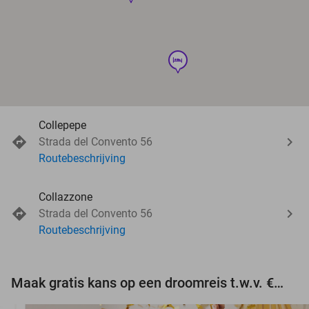
hotel
Collepepe
Strada del Convento 56
Routebeschrijving
Collazzone
Strada del Convento 56
Routebeschrijving
Maak gratis kans op een droomreis t.w.v. €3.000!