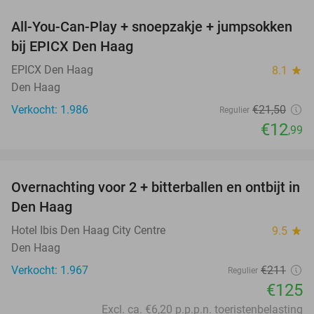
All-You-Can-Play + snoepzakje + jumpsokken
40%
bij EPICX Den Haag
EPICX Den Haag
8.1
star
Den Haag
Verkocht: 1.986
€21
,50
Regulier
€12
,99
favorite_border
Overnachting voor 2 + bitterballen en ontbijt in
41%
Den Haag
Hotel Ibis Den Haag City Centre
9.5
star
Den Haag
Verkocht: 1.967
€211
Regulier
€125
Excl. ca. €6,20 p.p.p.n. toeristenbelasting