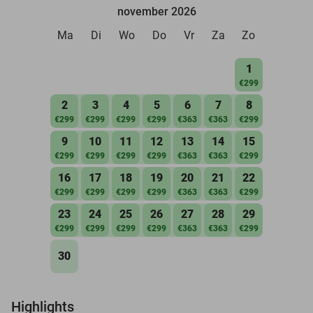
november 2026
Ma
Di
Wo
Do
Vr
Za
Zo
1
€299
2
3
4
5
6
7
8
€299
€299
€299
€299
€363
€363
€299
9
10
11
12
13
14
15
€299
€299
€299
€299
€363
€363
€299
16
17
18
19
20
21
22
€299
€299
€299
€299
€363
€363
€299
23
24
25
26
27
28
29
€299
€299
€299
€299
€363
€363
€299
30
Highlights