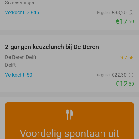
Scheveningen
Verkocht: 3.846
€33
,20
Regulier
€17
,50
favorite_border
2-gangen keuzelunch bij De Beren
44%
NEW
TODAY
De Beren Delft
9.7
star
Delft
Verkocht: 50
€22
,30
Regulier
€12
,50
Voordelig spontaan uit