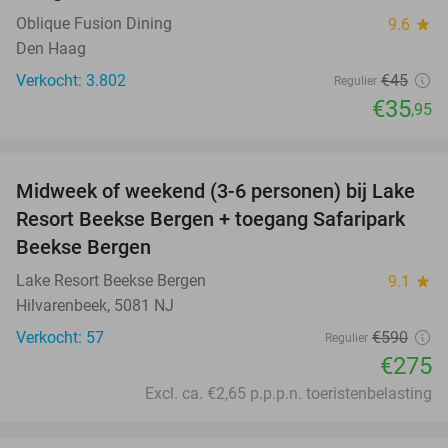
Oblique Fusion Dining
9.6
star
Den Haag
Verkocht: 3.802
€45
Regulier
€35
,95
favorite_border
Midweek of weekend (3-6 personen) bij Lake
53%
Resort Beekse Bergen + toegang Safaripark
Beekse Bergen
Lake Resort Beekse Bergen
9.1
star
Hilvarenbeek, 5081 NJ
Verkocht: 57
€590
Regulier
€275
Excl. ca. €2,65 p.p.p.n. toeristenbelasting
favorite_border