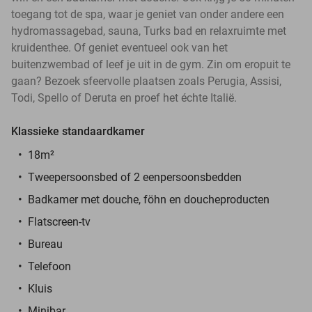
toegang tot de spa, waar je geniet van onder andere een
hydromassagebad, sauna, Turks bad en relaxruimte met
kruidenthee. Of geniet eventueel ook van het
buitenzwembad of leef je uit in de gym. Zin om eropuit te
gaan? Bezoek sfeervolle plaatsen zoals Perugia, Assisi,
Todi, Spello of Deruta en proef het échte Italië.
Klassieke standaardkamer
18m²
Tweepersoonsbed of 2 eenpersoonsbedden
Badkamer met douche, föhn en doucheproducten
Flatscreen-tv
Bureau
Telefoon
Kluis
Minibar