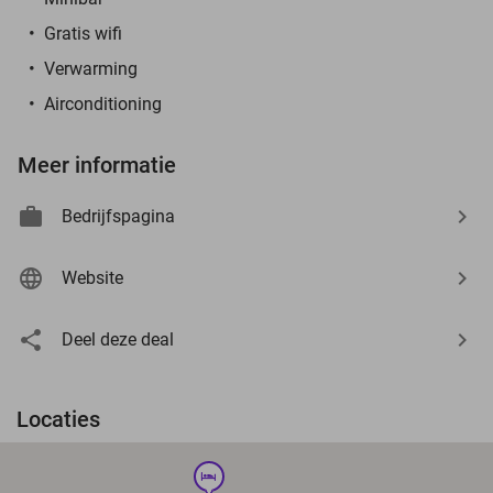
Gratis wifi
Verwarming
Airconditioning
Meer informatie
Bedrijfspagina
Website
Deel deze deal
Locaties
hotel