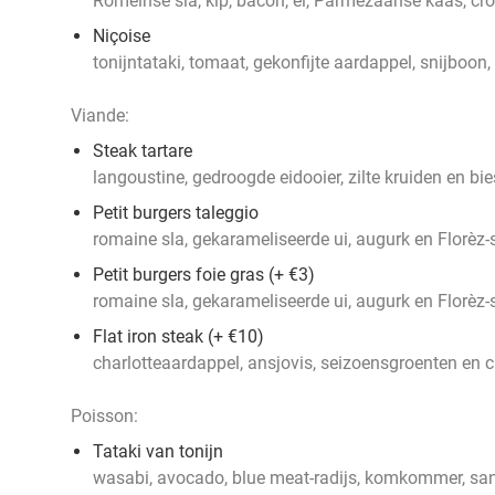
Romeinse sla, kip, bacon, ei, Parmezaanse kaas, cr
Niçoise
tonijntataki, tomaat, gekonfijte aardappel, snijboon, 
Viande:
Steak tartare
langoustine, gedroogde eidooier, zilte kruiden en bi
Petit burgers taleggio
romaine sla, gekarameliseerde ui, augurk en Florèz
Petit burgers foie gras (+ €3)
romaine sla, gekarameliseerde ui, augurk en Florèz
Flat iron steak (+ €10)
charlotteaardappel, ansjovis, seizoensgroenten en
Poisson:
Tataki van tonijn
wasabi, avocado, blue meat-radijs, komkommer, sa