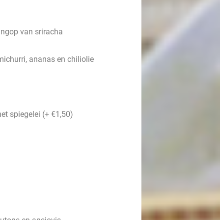
angop van sriracha
ichurri, ananas en chiliolie
met
spiegelei (+ €1,50)