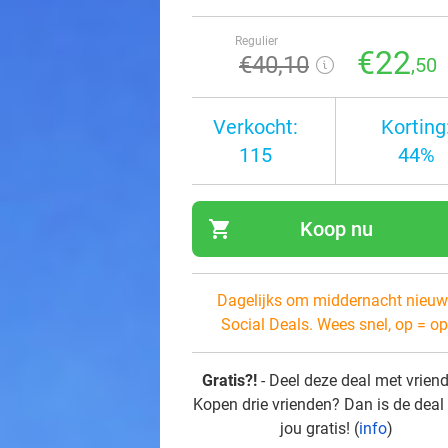
Regulier
€22
€40
,10
,50
Verkocht:
Korting
115
44%
shopping_cart
Koop nu
navi
Dagelijks om middernacht nieuw
Social Deals. Wees snel, op = op
Gratis?!
- Deel deze deal met vrien
Kopen drie vrienden? Dan is de deal
jou gratis! (
info
)