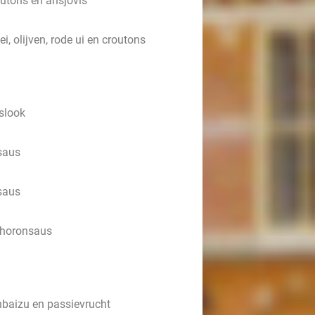
outons en ansjovis
ei, olijven, rode ui en croutons
eslook
-saus
-saus
 choronsaus
nbaizu en passievrucht