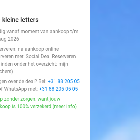
 kleine letters
dig vanaf moment van aankoop t/m
aug 2026
erveren:
na aankoop online
rveren met 'Social Deal Reserveren'
vinden onder het overzicht:
mijn
chers
)
gen over de deal? Bel:
+31 88 205 05
f WhatsApp met:
+31 88 205 05 05
p zonder zorgen, want jouw
koop is 100% verzekerd (meer info)