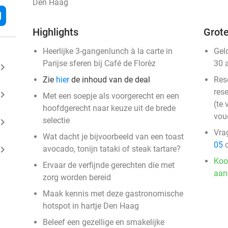
Den Haag
l
Highlights
Grote
Heerlijke 3-gangenlunch à la carte in
Gel
Parijse sferen bij Café de Florèz
30 
ard_arrow_right
Zie
hier
de inhoud van de deal
Res
rese
ard_arrow_right
Met een soepje als voorgerecht en een
(te 
hoofdgerecht naar keuze uit de brede
vou
selectie
ard_arrow_right
Vra
Wat dacht je bijvoorbeeld van een toast
05
o
ard_arrow_right
avocado, tonijn tataki of steak tartare?
Koo
Ervaar de verfijnde gerechten die met
aan
zorg worden bereid
Maak kennis met deze gastronomische
hotspot in hartje Den Haag
Beleef een gezellige en smakelijke