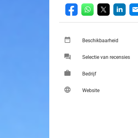
whatsapp
linkedin
fb
mai
date_range
keybo
Beschikbaarheid
chat
keybo
Selectie van recensies
work
keybo
Bedrijf
language
keybo
Website