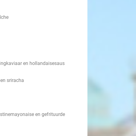
îche
ringkaviaar en hollandaisesaus
en sriracha
ustinemayonaise en gefrituurde