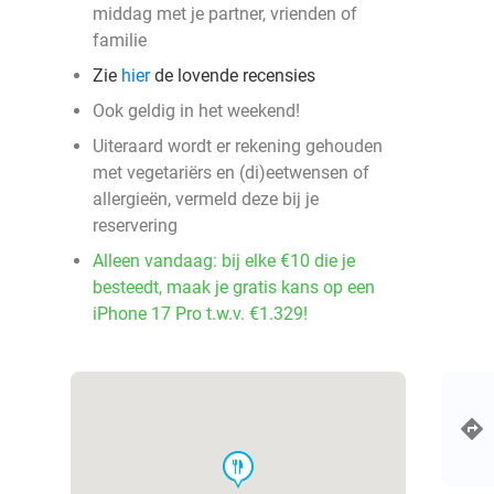
middag met je partner, vrienden of
familie
Zie
hier
de lovende recensies
Ook geldig in het weekend!
Uiteraard wordt er rekening gehouden
met vegetariërs en (di)eetwensen of
allergieën, vermeld deze bij je
reservering
Alleen vandaag: bij elke €10 die je
besteedt, maak je gratis kans op een
iPhone 17 Pro t.w.v. €1.329!
food