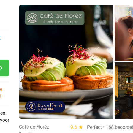
:
gate_next
e
!
den.
 voor
Café de Florèz
9.6
star
Perfect • 168 beoorde