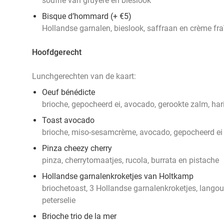
soufflé van gruyère en bieslook
Bisque d’hommard (+ €5)
Hollandse garnalen, bieslook, saffraan en crème fra
Hoofdgerecht
Lunchgerechten van de kaart:
Oeuf bénédicte
brioche, gepocheerd ei, avocado, gerookte zalm, ha
Toast avocado
brioche, miso-sesamcrème, avocado, gepocheerd ei 
Pinza cheezy cherry
pinza, cherrytomaatjes, rucola, burrata en pistache
Hollandse garnalenkroketjes van Holtkamp
briochetoast, 3 Hollandse garnalenkroketjes, lango
peterselie
Brioche trio de la mer