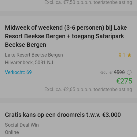
Excl. ca. €7,50 p.p.p.n. toeristenbelasting
favorite_border
Midweek of weekend (3-6 personen) bij Lake
53%
Resort Beekse Bergen + toegang Safaripark
Beekse Bergen
Lake Resort Beekse Bergen
9.1
star
Hilvarenbeek, 5081 NJ
Verkocht: 69
€590
Regulier
€275
Excl. ca. €2,65 p.p.p.n. toeristenbelasting
favorite_border
Gratis kans op een droomreis t.w.v. €3.000
Social Deal Win
Online