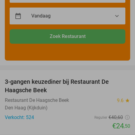
Zoek Restaurant
favorite_border
3-gangen keuzediner bij Restaurant De
40%
Haagsche Beek
Restaurant De Haagsche Beek
9.6
star
Den Haag (Kijkduin)
Verkocht: 524
€40
,60
Regulier
€24
,50