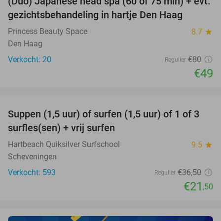
(Duo) Japanese head spa (60 of 75 min) + evt.
39%
gezichtsbehandeling in hartje Den Haag
Princess Beauty Space
8.7
star
Den Haag
Verkocht: 20
€80
Regulier
€49
favorite_border
Suppen (1,5 uur) of surfen (1,5 uur) of 1 of 3
41%
surfles(sen) + vrij surfen
Hartbeach Quiksilver Surfschool
9.5
star
Scheveningen
Verkocht: 593
€36
,50
Regulier
€21
,50