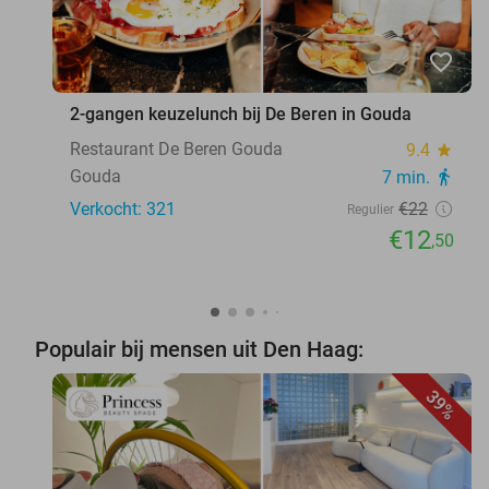
favorite_border
2-gangen keuzelunch bij De Beren in Gouda
Restaurant De Beren Gouda
9.4
star
Gouda
7 min.
directions_walk
Verkocht: 321
€22
Regulier
€12
,50
Populair bij mensen uit Den Haag:
39%