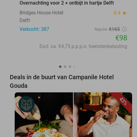
Overnachting voor 2 + ontbijt in hartje Delft
Bridges House Hotel
8.4
star
Delft
Verkocht: 387
€165
Regulier
€98
Excl. ca. €4,75 p.p.p.n. toeristenbelasting
Deals in de buurt van Campanile Hotel
Gouda
43%