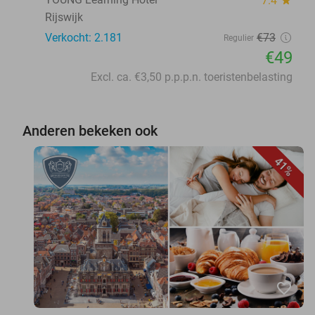
7.4
Rijswijk
Verkocht: 2.181
€73
Regulier
€49
Excl. ca. €3,50 p.p.p.n. toeristenbelasting
Anderen bekeken ook
41%
favorite_border