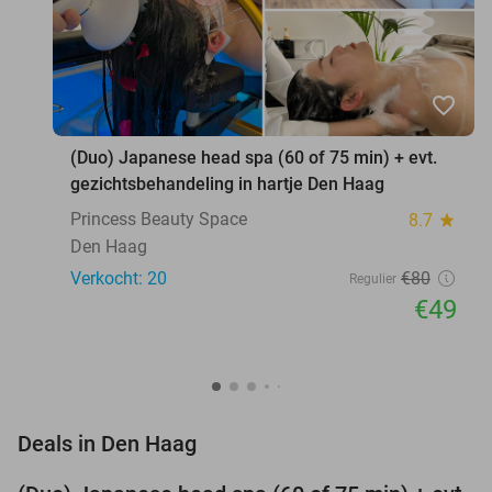
favorite_border
(Duo) Japanese head spa (60 of 75 min) + evt.
gezichtsbehandeling in hartje Den Haag
Princess Beauty Space
8.7
star
Den Haag
Verkocht: 20
€80
Regulier
€49
favorite_border
Deals in Den Haag