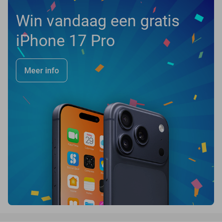
Win vandaag een gratis
iPhone 17 Pro
Meer info
favorite_border