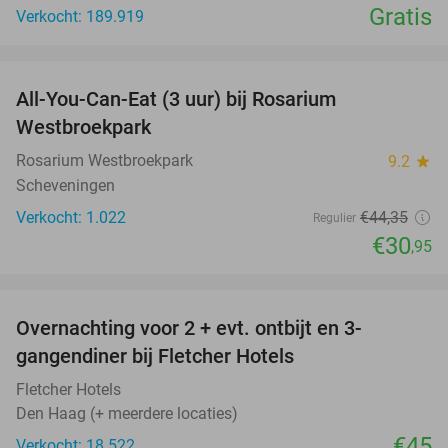
Gratis
Verkocht: 189.919
favorite_border
All-You-Can-Eat (3 uur) bij Rosarium
30%
Westbroekpark
Rosarium Westbroekpark
9.2
star
Scheveningen
Verkocht: 1.022
€44
,35
Regulier
€30
,95
favorite_border
Overnachting voor 2 + evt. ontbijt en 3-
gangendiner bij Fletcher Hotels
Fletcher Hotels
Den Haag (+ meerdere locaties)
€45
Verkocht: 18.522