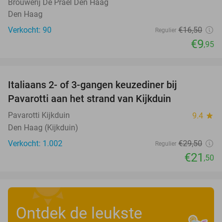
Brouwerij De Prael Den Haag
Den Haag
Verkocht: 90
€16
,50
Regulier
€9
,95
favorite_border
Italiaans 2- of 3-gangen keuzediner bij
27%
Pavarotti aan het strand van Kijkduin
Pavarotti Kijkduin
9.4
star
Den Haag (Kijkduin)
Verkocht: 1.002
€29
,50
Regulier
€21
,50
Ontdek de leukste