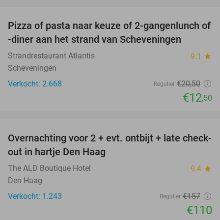
favorite_border
Pizza of pasta naar keuze of 2-gangenlunch of
39%
-diner aan het strand van Scheveningen
Strandrestaurant Atlantis
9.1
star
Scheveningen
Verkocht: 2.668
€20
,50
Regulier
€12
,50
favorite_border
Overnachting voor 2 + evt. ontbijt + late check-
30%
out in hartje Den Haag
The ALD Boutique Hotel
9.4
star
Den Haag
Verkocht: 1.243
€157
Regulier
€110