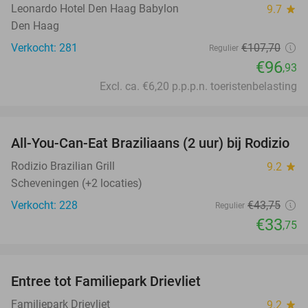
Leonardo Hotel Den Haag Babylon
9.7
star
Den Haag
Verkocht: 281
€107
,70
Regulier
€96
,93
Excl. ca. €6,20 p.p.p.n. toeristenbelasting
favorite_border
All-You-Can-Eat Braziliaans (2 uur) bij Rodizio
23%
Rodizio Brazilian Grill
9.2
star
Scheveningen (+2 locaties)
Verkocht: 228
€43
,75
Regulier
€33
,75
favorite_border
Entree tot Familiepark Drievliet
21%
Familiepark Drievliet
9.2
star