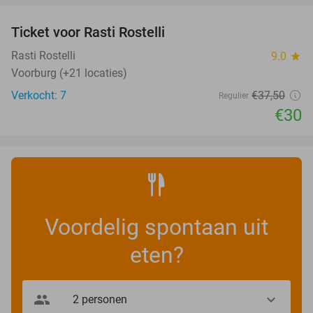
Ticket voor Rasti Rostelli
20%
NEW
TODAY
Rasti Rostelli
9.0
star
Voorburg (+21 locaties)
Verkocht: 7
€37
,50
Regulier
€30
Voordelig spontaan uit
eten?