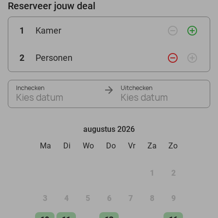
Reserveer jouw deal
remove_circle_outline
add_circle_outline
1
Kamer
remove_circle_outline
add_circle_outline
2
Personen
Inchecken
Uitchecken
Kies datum
Kies datum
augustus 2026
Ma
Di
Wo
Do
Vr
Za
Zo
1
2
3
4
5
6
7
8
9