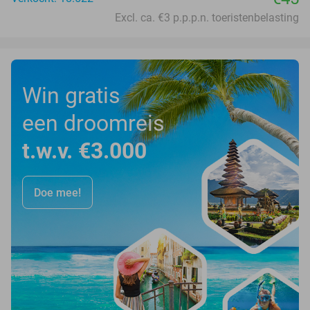
Excl. ca. €3 p.p.p.n. toeristenbelasting
Win gratis
een droomreis
t.w.v. €3.000
Doe mee!