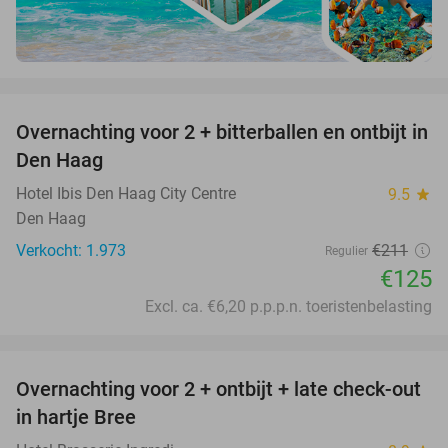
favorite_border
Overnachting voor 2 + bitterballen en ontbijt in
41%
Den Haag
Hotel Ibis Den Haag City Centre
9.5
star
Den Haag
Verkocht: 1.973
€211
Regulier
€125
Excl. ca. €6,20 p.p.p.n. toeristenbelasting
favorite_border
Overnachting voor 2 + ontbijt + late check-out
41%
NEW
in hartje Bree
TODAY