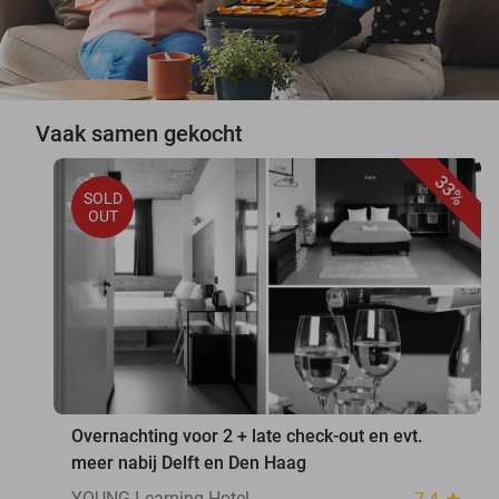
Vaak samen gekocht
33%
SOLD
OUT
Overnachting voor 2 + late check-out en evt.
meer nabij Delft en Den Haag
YOUNG Learning Hotel
star