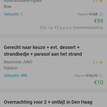
Hotel Brasserie Ingredi
8.9
star
Bree
Verkocht: 1
€168
Regulier
€99
Excl. ca. €3 p.p.p.n. toeristenbelasting
favorite_border
Gerecht naar keuze + evt. dessert +
40%
strandbedje + parasol aan het strand
Beachclub JUNO
8.0
star
Kijkduin
Verkocht: 989
€16
,70
Regulier
€10
favorite_border
Overnachting voor 2 + ontbijt in Den Haag
10%