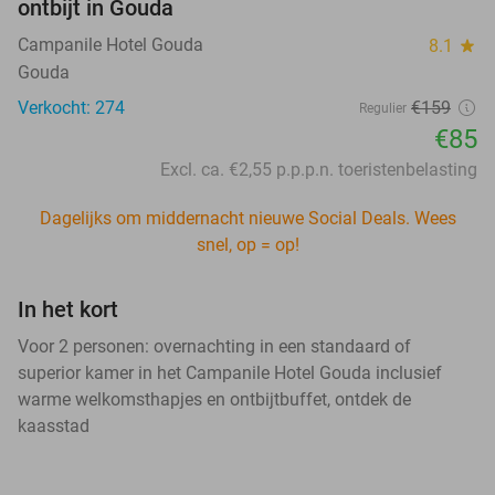
ontbijt in Gouda
Campanile Hotel Gouda
8.1
star
Gouda
Verkocht: 274
€159
Regulier
€85
Excl. ca. €2,55 p.p.p.n. toeristenbelasting
Dagelijks om middernacht nieuwe Social Deals. Wees
snel, op = op!
In het kort
Voor 2 personen: overnachting in een standaard of
superior kamer in het Campanile Hotel Gouda inclusief
warme welkomsthapjes en ontbijtbuffet, ontdek de
kaasstad