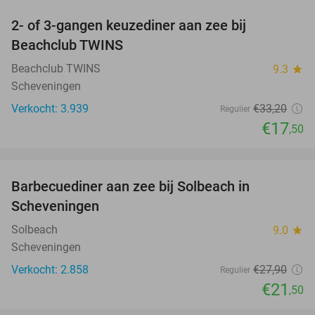
2- of 3-gangen keuzediner aan zee bij
47%
Beachclub TWINS
Beachclub TWINS
9.3
star
Scheveningen
Verkocht: 3.939
€33
,20
Regulier
€17
,50
favorite_border
Barbecuediner aan zee bij Solbeach in
23%
Scheveningen
Solbeach
9.0
star
Scheveningen
Verkocht: 2.858
€27
,90
Regulier
€21
,50
favorite_border