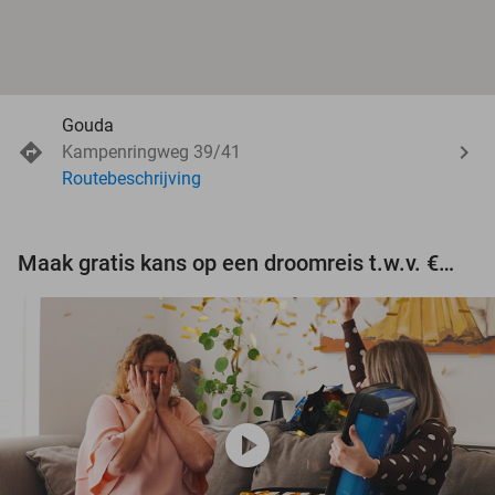
Gouda
Kampenringweg 39/41
Routebeschrijving
Maak gratis kans op een droomreis t.w.v. €3.000!
play_circle