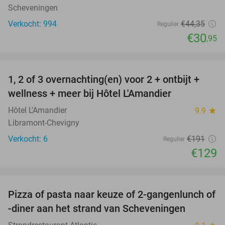
Scheveningen
Verkocht: 994
€44
,35
Regulier
€30
,95
favorite_border
1, 2 of 3 overnachting(en) voor 2 + ontbijt +
32%
NEW
wellness + meer bij Hôtel L'Amandier
TODAY
Hôtel L'Amandier
9.9
star
Libramont-Chevigny
Verkocht: 6
€191
Regulier
€129
favorite_border
Pizza of pasta naar keuze of 2-gangenlunch of
39%
-diner aan het strand van Scheveningen