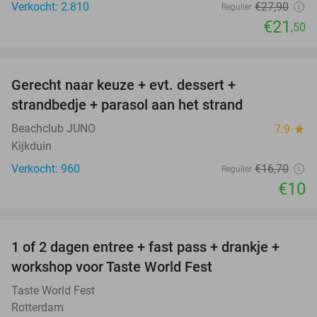
Verkocht: 2.810
€27
,90
Regulier
€21
,50
favorite_border
Gerecht naar keuze + evt. dessert +
40%
strandbedje + parasol aan het strand
Beachclub JUNO
7.9
star
Kijkduin
Verkocht: 960
€16
,70
Regulier
€10
favorite_border
1 of 2 dagen entree + fast pass + drankje +
56%
NEW
workshop voor Taste World Fest
TODAY
Taste World Fest
Rotterdam