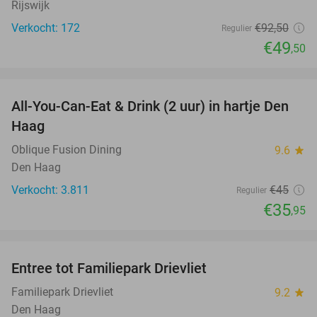
Rijswijk
Verkocht: 172
€92
,50
Regulier
€49
,50
favorite_border
All-You-Can-Eat & Drink (2 uur) in hartje Den
20%
Haag
Oblique Fusion Dining
9.6
star
Den Haag
Verkocht: 3.811
€45
Regulier
€35
,95
favorite_border
Entree tot Familiepark Drievliet
21%
Familiepark Drievliet
9.2
star
Den Haag