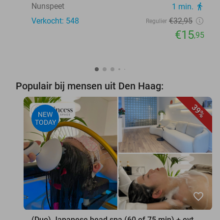
Nunspeet
1 min.
directions_walk
Verkocht: 548
€32
,95
Regulier
€15
,95
Populair bij mensen uit Den Haag:
39%
NEW
TODAY
favorite_border
(Duo) Japanese head spa (60 of 75 min) + evt.