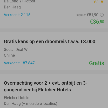
Da Long Yi Hotpot
9.1
star
Den Haag
Verkocht: 2.115
€51
,90
Regulier
€36
,50
favorite_border
Gratis kans op een droomreis t.w.v. €3.000
Social Deal Win
Online
Gratis
Verkocht: 187.847
favorite_border
Overnachting voor 2 + evt. ontbijt en 3-
gangendiner bij Fletcher Hotels
Fletcher Hotels
Den Haag (+ meerdere locaties)