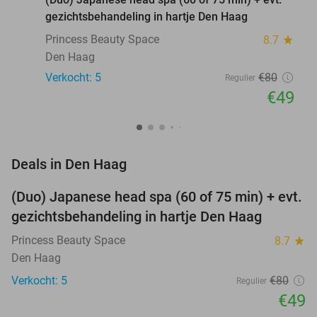
gezichtsbehandeling in hartje Den Haag
Princess Beauty Space
8.7
star
Den Haag
Verkocht: 5
€80
Regulier
€49
favorite_border
Deals in Den Haag
(Duo) Japanese head spa (60 of 75 min) + evt.
39%
NEW
gezichtsbehandeling in hartje Den Haag
TODAY
Princess Beauty Space
8.7
star
Den Haag
Verkocht: 5
€80
Regulier
€49