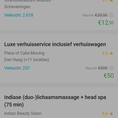
Strandrestaurant Atlantis
9.1
star
Scheveningen
Verkocht: 2.618
€20
,50
Regulier
€12
,50
favorite_border
Luxe verhuisservice inclusief verhuiswagen
83%
Piece of Cake Moving
8.0
star
Den Haag (+11 locaties)
Verkocht: 257
€300
Regulier
€50
favorite_border
Indiase (duo-)lichaamsmassage + head spa
46%
(75 min)
Indian Beauty Salon
8.6
star