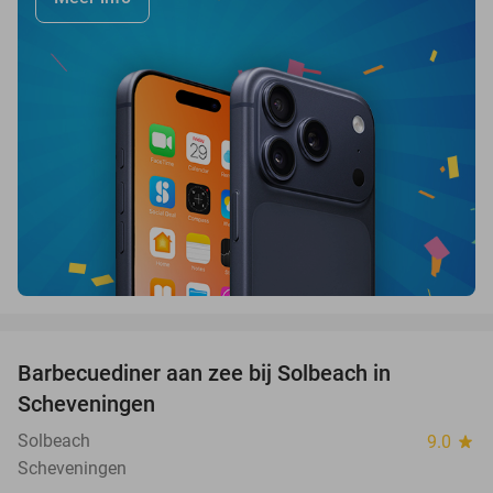
favorite_border
Barbecuediner aan zee bij Solbeach in
23%
Scheveningen
Solbeach
9.0
star
Scheveningen