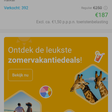
Verkocht: 392
€250
Regulier
€187
Excl. ca. €1,50 p.p.p.n. toeristenbelasting
Ontdek de leukste
zomervakantiedeals
!
Bekijk nu