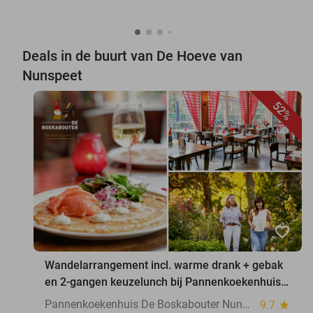
Deals in de buurt van De Hoeve van
Nunspeet
52%
favorite_border
Wandelarrangement incl. warme drank + gebak
en 2-gangen keuzelunch bij Pannenkoekenhuis
De Boskabouter Nunspeet
Pannenkoekenhuis De Boskabouter Nunspeet
9.7
star