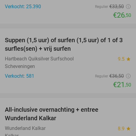
Verkocht: 25.390
€33
,50
Regulier
€26
,50
favorite_border
Suppen (1,5 uur) of surfen (1,5 uur) of 1 of 3
41%
surfles(sen) + vrij surfen
Hartbeach Quiksilver Surfschool
9.5
star
Scheveningen
Verkocht: 581
€36
,50
Regulier
€21
,50
favorite_border
All-inclusive overnachting + entree
25%
Wunderland Kalkar
Wunderland Kalkar
8.9
star
Kalkar