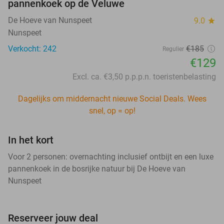
pannenkoek op de Veluwe
De Hoeve van Nunspeet
9.0
star
Nunspeet
Verkocht: 242
€185
Regulier
€129
Excl. ca. €3,50 p.p.p.n. toeristenbelasting
Dagelijks om middernacht nieuwe Social Deals. Wees
snel, op = op!
In het kort
Voor 2 personen: overnachting inclusief ontbijt en een luxe
pannenkoek in de bosrijke natuur bij De Hoeve van
Nunspeet
Reserveer jouw deal