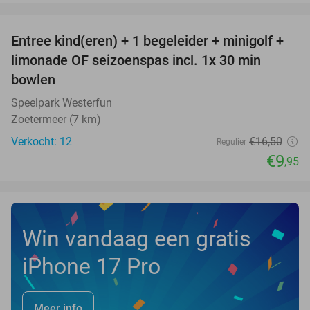
favorite_border
Entree kind(eren) + 1 begeleider + minigolf +
40%
NEW
limonade OF seizoenspas incl. 1x 30 min
TODAY
bowlen
Speelpark Westerfun
Zoetermeer (7 km)
Verkocht: 12
€16
,50
Regulier
€9
,95
Win vandaag een gratis
iPhone 17 Pro
Meer info