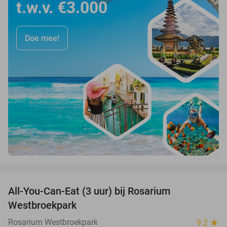
t.w.v. €3.000
Doe mee!
favorite_border
All-You-Can-Eat (3 uur) bij Rosarium
30%
Westbroekpark
Rosarium Westbroekpark
9.2
star