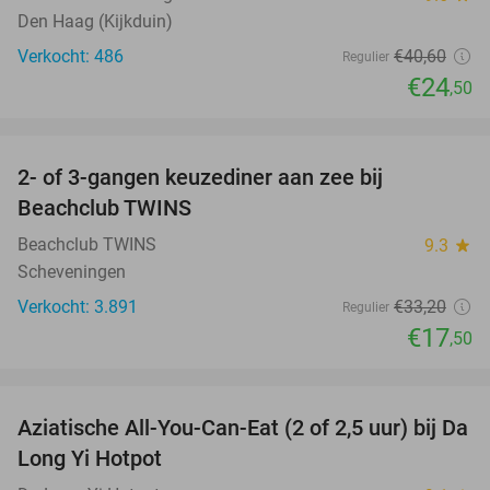
Den Haag (Kijkduin)
Verkocht: 486
€40
,60
Regulier
€24
,50
favorite_border
2- of 3-gangen keuzediner aan zee bij
47%
Beachclub TWINS
Beachclub TWINS
9.3
star
Scheveningen
Verkocht: 3.891
€33
,20
Regulier
€17
,50
favorite_border
Aziatische All-You-Can-Eat (2 of 2,5 uur) bij Da
30%
Long Yi Hotpot