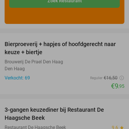
Zoek Restaurant
favorite_border
Bierproeverij + hapjes of hoofdgerecht naar
40%
keuze + biertje
Brouwerij De Prael Den Haag
Den Haag
Verkocht: 69
€16
,50
Regulier
€9
,95
favorite_border
3-gangen keuzediner bij Restaurant De
40%
Haagsche Beek
Restaurant De Haagsche Beek
9.6
star