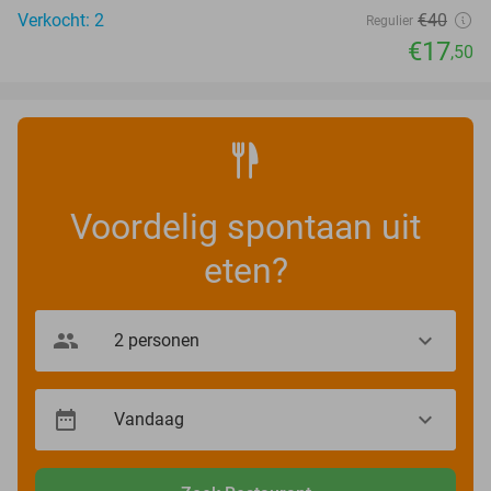
Verkocht: 2
€40
Regulier
€17
,50
Voordelig spontaan uit
eten?