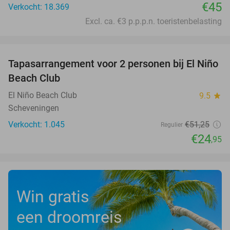
€45
Verkocht: 18.369
Excl. ca. €3 p.p.p.n. toeristenbelasting
favorite_border
Tapasarrangement voor 2 personen bij El Niño
51%
Beach Club
El Niño Beach Club
9.5
star
Scheveningen
Verkocht: 1.045
€51
,25
Regulier
€24
,95
Win gratis
een droomreis