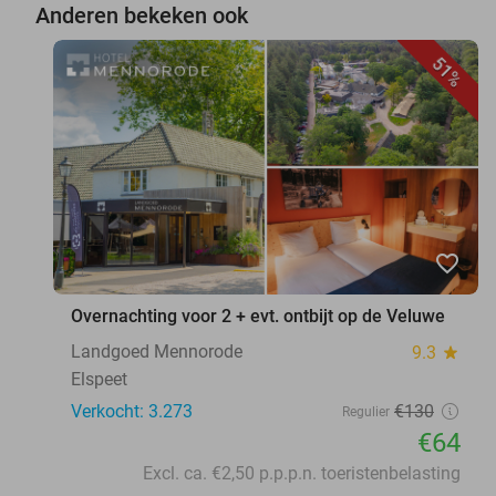
Anderen bekeken ook
51%
favorite_border
Overnachting voor 2 + evt. ontbijt op de Veluwe
Landgoed Mennorode
9.3
star
Elspeet
Verkocht: 3.273
€130
Regulier
€64
Excl. ca. €2,50 p.p.p.n. toeristenbelasting