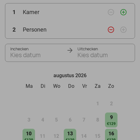
remove_circle_outline
add_circle_outline
1
Kamer
remove_circle_outline
add_circle_outline
2
Personen
Inchecken
Uitchecken
Kies datum
Kies datum
augustus 2026
Ma
Di
Wo
Do
Vr
Za
Zo
1
2
9
3
4
5
6
7
8
€129
10
13
16
11
12
14
15
€129
€129
€129