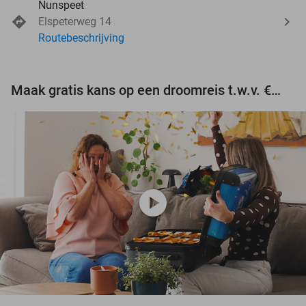
Nunspeet
Elspeterweg 14
Routebeschrijving
Maak gratis kans op een droomreis t.w.v. €3.000!
play_circle