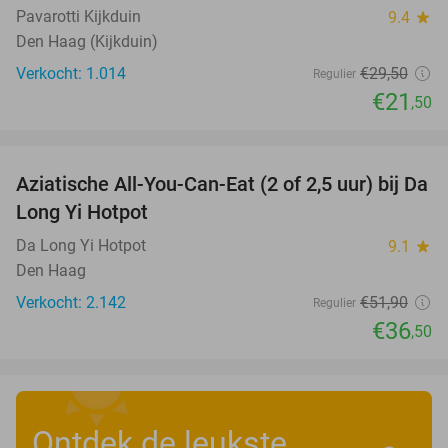
Pavarotti Kijkduin
9.4
star
Den Haag (Kijkduin)
Verkocht: 1.014
€29
,50
Regulier
€21
,50
favorite_border
Aziatische All-You-Can-Eat (2 of 2,5 uur) bij Da
30%
Long Yi Hotpot
Da Long Yi Hotpot
9.1
star
Den Haag
Verkocht: 2.142
€51
,90
Regulier
€36
,50
Ontdek de leukste