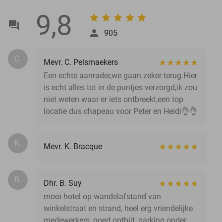
9,8
905
C.
Mevr. C. Pelsmaekers
Een echte aanrader,we gaan zeker terug.Hier
is echt alles tot in de puntjes verzorgd,ik zou
niet weten waar er iets ontbreekt,een top
locatie dus chapeau voor Peter en Heidi👌👌
K.
Mevr. K. Bracque
B.
Dhr. B. Suy
mooi hotel op wandelafstand van
winkelstraat en strand, heel erg vriendelijke
medewerkers, goed ontbijt, parking onder