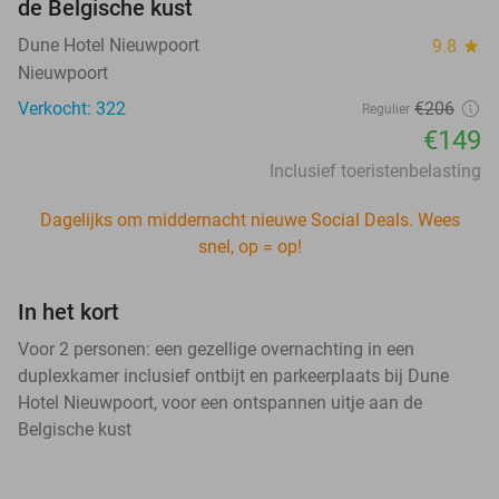
de Belgische kust
Dune Hotel Nieuwpoort
9.8
star
Nieuwpoort
Verkocht: 322
€206
Regulier
€149
Inclusief toeristenbelasting
Dagelijks om middernacht nieuwe Social Deals. Wees
snel, op = op!
In het kort
Voor 2 personen: een gezellige overnachting in een
duplexkamer inclusief ontbijt en parkeerplaats bij Dune
Hotel Nieuwpoort, voor een ontspannen uitje aan de
Belgische kust