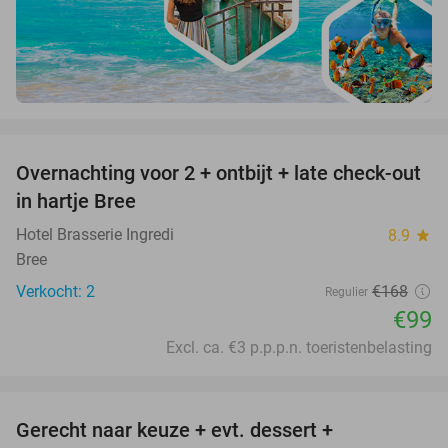
favorite_border
Overnachting voor 2 + ontbijt + late check-out
41%
NEW
in hartje Bree
TODAY
Hotel Brasserie Ingredi
8.9
star
Bree
Verkocht: 2
€168
Regulier
€99
Excl. ca. €3 p.p.p.n. toeristenbelasting
favorite_border
Gerecht naar keuze + evt. dessert +
40%