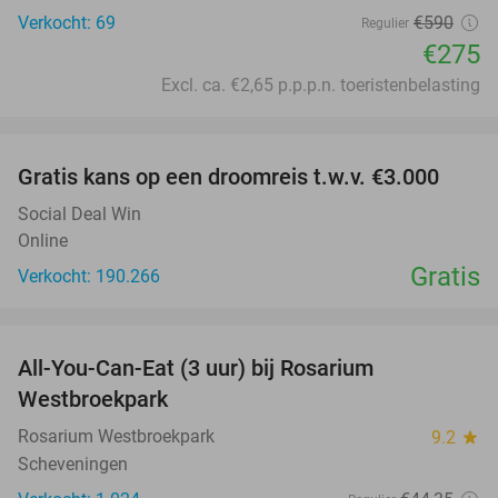
Verkocht: 69
€590
Regulier
€275
Excl. ca. €2,65 p.p.p.n. toeristenbelasting
favorite_border
Gratis kans op een droomreis t.w.v. €3.000
Social Deal Win
Online
Gratis
Verkocht: 190.266
favorite_border
All-You-Can-Eat (3 uur) bij Rosarium
30%
Westbroekpark
Rosarium Westbroekpark
9.2
star
Scheveningen