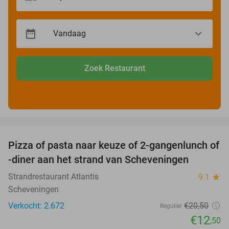
Zoek Restaurant
favorite_border
Pizza of pasta naar keuze of 2-gangenlunch of
39%
-diner aan het strand van Scheveningen
Strandrestaurant Atlantis
9.1
star
Scheveningen
Verkocht: 2.672
€20
,50
Regulier
€12
,50