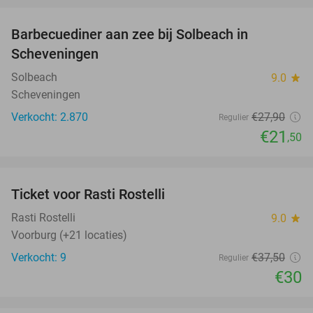
Barbecuediner aan zee bij Solbeach in
23%
Scheveningen
Solbeach
9.0
star
Scheveningen
Verkocht: 2.870
€27
,90
Regulier
€21
,50
favorite_border
Ticket voor Rasti Rostelli
20%
NEW
TODAY
Rasti Rostelli
9.0
star
Voorburg (+21 locaties)
Verkocht: 9
€37
,50
Regulier
€30
favorite_border