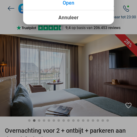
Open
Annuleer
Bereikbaar tot 23:00
Ontdek 15.000+ deals
7 dagen per week beschikbaar
28%
10+ miljoen leden
9,4
op basis van
206.453 reviews
Ontdek 15.000+ deals
7 dagen per week beschikbaar
10+ miljoen leden
favorite_border
Overnachting voor 2 + ontbijt + parkeren aan