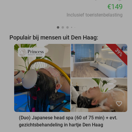
€149
Inclusief toeristenbelasting
Populair bij mensen uit Den Haag:
39%
favorite_border
(Duo) Japanese head spa (60 of 75 min) + evt.
gezichtsbehandeling in hartje Den Haag