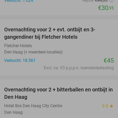
Verkocht: 1.024
€44
,35
Regulier
€30
,95
favorite_border
Overnachting voor 2 + evt. ontbijt en 3-
gangendiner bij Fletcher Hotels
Fletcher Hotels
Den Haag (+ meerdere locaties)
€45
Verkocht: 18.561
Excl. ca. €3 p.p.p.n. toeristenbelasting
favorite_border
Overnachting voor 2 + bitterballen en ontbijt in
41%
Den Haag
Hotel Ibis Den Haag City Centre
9.5
star
Den Haag