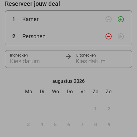
Reserveer jouw deal
remove_circle_outline
add_circle_outline
1
Kamer
remove_circle_outline
add_circle_outline
2
Personen
Inchecken
Uitchecken
Kies datum
Kies datum
augustus 2026
Ma
Di
Wo
Do
Vr
Za
Zo
1
2
3
4
5
6
7
8
9