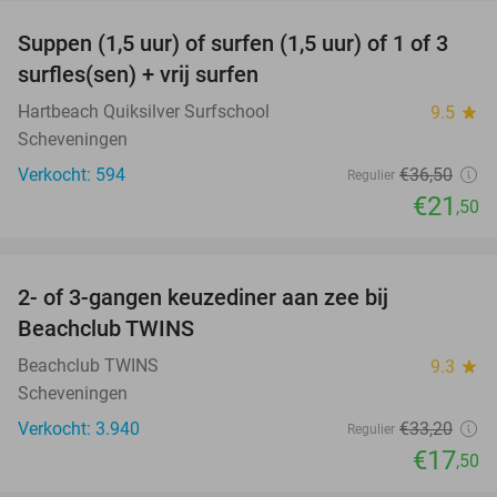
Suppen (1,5 uur) of surfen (1,5 uur) of 1 of 3
41%
surfles(sen) + vrij surfen
Hartbeach Quiksilver Surfschool
9.5
star
Scheveningen
Verkocht: 594
€36
,50
Regulier
€21
,50
favorite_border
2- of 3-gangen keuzediner aan zee bij
47%
Beachclub TWINS
Beachclub TWINS
9.3
star
Scheveningen
Verkocht: 3.940
€33
,20
Regulier
€17
,50
favorite_border