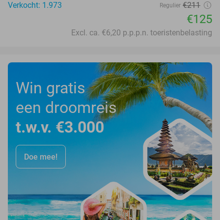
Verkocht: 1.973
€211
Regulier
€125
Excl. ca. €6,20 p.p.p.n. toeristenbelasting
Win gratis
een droomreis
t.w.v. €3.000
Doe mee!