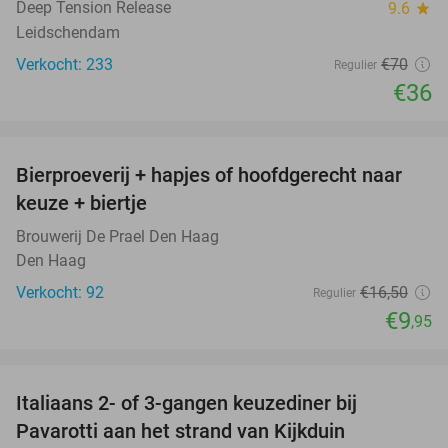
Deep Tension Release
9.6
star
Leidschendam
Verkocht: 233
€70
Regulier
€36
favorite_border
Bierproeverij + hapjes of hoofdgerecht naar
40%
keuze + biertje
Brouwerij De Prael Den Haag
Den Haag
Verkocht: 92
€16
,50
Regulier
€9
,95
favorite_border
Italiaans 2- of 3-gangen keuzediner bij
27%
Pavarotti aan het strand van Kijkduin