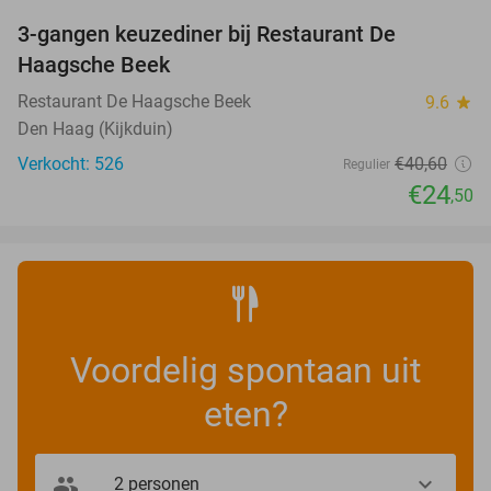
3-gangen keuzediner bij Restaurant De
40%
Haagsche Beek
Restaurant De Haagsche Beek
9.6
star
Den Haag (Kijkduin)
Verkocht: 526
€40
,60
Regulier
€24
,50
Voordelig spontaan uit
eten?