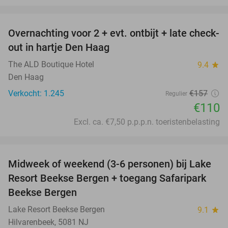
favorite_border
Overnachting voor 2 + evt. ontbijt + late check-
30%
out in hartje Den Haag
The ALD Boutique Hotel
9.4
star
Den Haag
Verkocht: 1.245
€157
Regulier
€110
Excl. ca. €7,50 p.p.p.n. toeristenbelasting
favorite_border
Midweek of weekend (3-6 personen) bij Lake
53%
Resort Beekse Bergen + toegang Safaripark
Beekse Bergen
Lake Resort Beekse Bergen
9.1
star
Hilvarenbeek, 5081 NJ