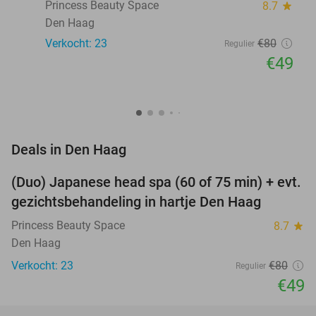
Princess Beauty Space
8.7
star
Den Haag
Verkocht: 23
€80
Regulier
€49
favorite_border
Deals in Den Haag
(Duo) Japanese head spa (60 of 75 min) + evt.
39%
gezichtsbehandeling in hartje Den Haag
Princess Beauty Space
8.7
star
Den Haag
Verkocht: 23
€80
Regulier
€49
favorite_border