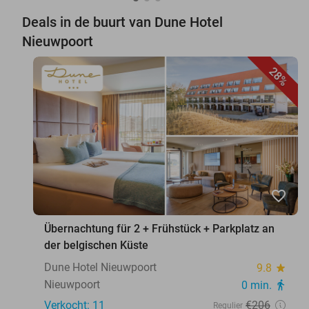
Deals in de buurt van Dune Hotel
Nieuwpoort
28%
favorite_border
Übernachtung für 2 + Frühstück + Parkplatz an
der belgischen Küste
Dune Hotel Nieuwpoort
9.8
star
Nieuwpoort
0 min.
directions_walk
Verkocht: 11
€206
Regulier