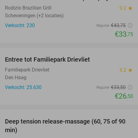
Rodizio Brazilian Grill
9.2
star
Scheveningen (+2 locaties)
Verkocht: 230
€43
,75
Regulier
€33
,75
favorite_border
Entree tot Familiepark Drievliet
21%
Familiepark Drievliet
9.2
star
Den Haag
Verkocht: 25.630
€33
,50
Regulier
€26
,50
favorite_border
Deep tension release-massage (60, 75 of 90
49%
min)