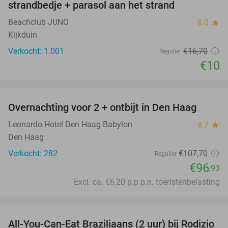
strandbedje + parasol aan het strand
Beachclub JUNO
8.0
star
Kijkduin
Verkocht: 1.001
€16
,70
Regulier
€10
favorite_border
Overnachting voor 2 + ontbijt in Den Haag
10%
Leonardo Hotel Den Haag Babylon
9.7
star
Den Haag
Verkocht: 282
€107
,70
Regulier
€96
,93
Excl. ca. €6,20 p.p.p.n. toeristenbelasting
favorite_border
All-You-Can-Eat Braziliaans (2 uur) bij Rodizio
23%