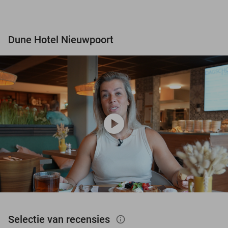
Dune Hotel Nieuwpoort
play_circle
Selectie van recensies
info_outlined