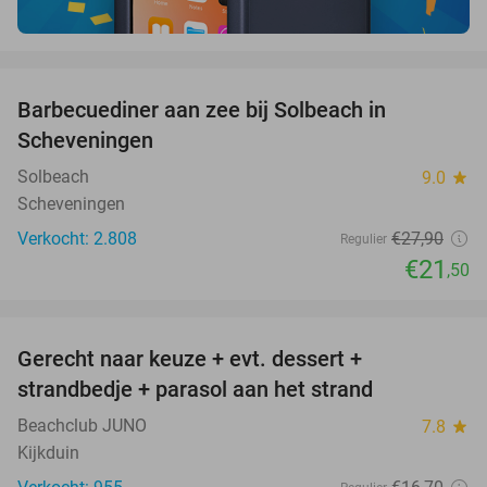
favorite_border
Barbecuediner aan zee bij Solbeach in
23%
Scheveningen
Solbeach
9.0
star
Scheveningen
Verkocht: 2.808
€27
,90
Regulier
€21
,50
favorite_border
Gerecht naar keuze + evt. dessert +
40%
strandbedje + parasol aan het strand
Beachclub JUNO
7.8
star
Kijkduin