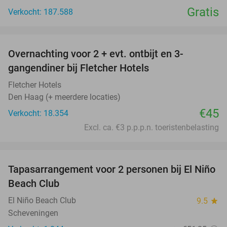
Gratis
Verkocht: 187.588
favorite_border
Overnachting voor 2 + evt. ontbijt en 3-
gangendiner bij Fletcher Hotels
Fletcher Hotels
Den Haag (+ meerdere locaties)
€45
Verkocht: 18.354
Excl. ca. €3 p.p.p.n. toeristenbelasting
favorite_border
Tapasarrangement voor 2 personen bij El Niño
51%
Beach Club
El Niño Beach Club
9.5
star
Scheveningen