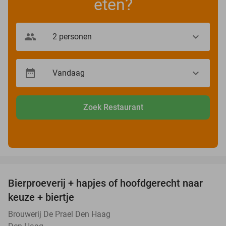
eten?
Zoek Restaurant
favorite_border
Bierproeverij + hapjes of hoofdgerecht naar
40%
keuze + biertje
Brouwerij De Prael Den Haag