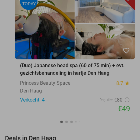
TODAY
favorite_border
(Duo) Japanese head spa (60 of 75 min) + evt.
gezichtsbehandeling in hartje Den Haag
Princess Beauty Space
8.7
star
Den Haag
Verkocht: 4
€80
Regulier
€49
favorite_border
Deals in Den Haag