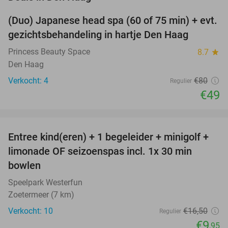
(Duo) Japanese head spa (60 of 75 min) + evt.
39%
NEW
gezichtsbehandeling in hartje Den Haag
TODAY
Princess Beauty Space
8.7
star
Den Haag
Verkocht: 4
€80
Regulier
€49
favorite_border
Entree kind(eren) + 1 begeleider + minigolf +
40%
NEW
limonade OF seizoenspas incl. 1x 30 min
TODAY
bowlen
Speelpark Westerfun
Zoetermeer (7 km)
Verkocht: 10
€16
,50
Regulier
€9
,95