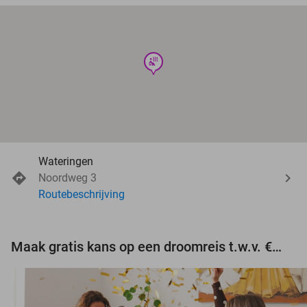
wellness
Wateringen
Noordweg 3
Routebeschrijving
Maak gratis kans op een droomreis t.w.v. €3.000!