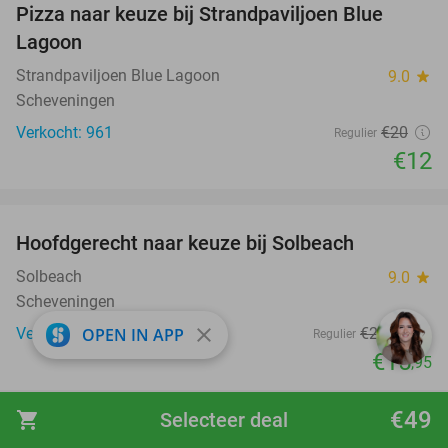
Pizza naar keuze bij Strandpaviljoen Blue
40%
Lagoon
Strandpaviljoen Blue Lagoon
9.0
star
Scheveningen
Verkocht: 961
€20
Regulier
€12
favorite_border
Hoofdgerecht naar keuze bij Solbeach
37%
Solbeach
9.0
star
Scheveningen
close
OPEN IN APP
Verkocht: 765
€25
,25
Regulier
€15
,95
favorite_border
€49
shopping_cart
Selecteer deal
1 uur toegang tot Storm Aquapark Leiden incl.