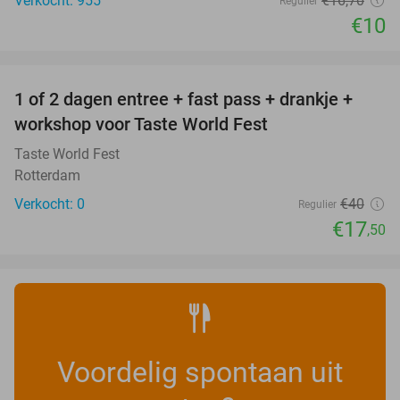
Verkocht: 955
€16
,70
Regulier
€10
favorite_border
1 of 2 dagen entree + fast pass + drankje +
56%
NEW
workshop voor Taste World Fest
TODAY
Taste World Fest
Rotterdam
Verkocht: 0
€40
Regulier
€17
,50
Voordelig spontaan uit