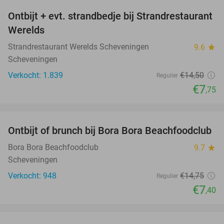
Ontbijt + evt. strandbedje bij Strandrestaurant
47%
Werelds
Strandrestaurant Werelds Scheveningen
9.6
star
Scheveningen
Verkocht: 1.839
€14
,50
Regulier
€7
,75
favorite_border
Ontbijt of brunch bij Bora Bora Beachfoodclub
50%
Bora Bora Beachfoodclub
9.7
star
Scheveningen
Verkocht: 948
€14
,75
Regulier
€7
,40
favorite_border