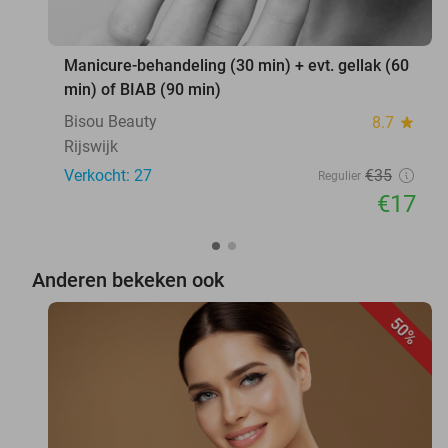
Manicure-behandeling (30 min) + evt. gellak (60
min) of BIAB (90 min)
Bisou Beauty
8.7
star
Rijswijk
Verkocht: 27
€35
Regulier
€17
Anderen bekeken ook
50%