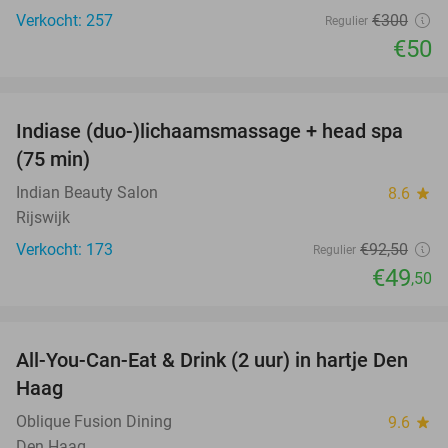
Verkocht: 257
€300
Regulier
€50
favorite_border
Indiase (duo-)lichaamsmassage + head spa
46%
(75 min)
Indian Beauty Salon
8.6
star
Rijswijk
Verkocht: 173
€92
,50
Regulier
€49
,50
favorite_border
All-You-Can-Eat & Drink (2 uur) in hartje Den
20%
Haag
Oblique Fusion Dining
9.6
star
Den Haag