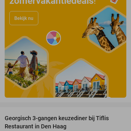
zomervakantiedeals
!
Bekijk nu
favorite_border
Georgisch 3-gangen keuzediner bij Tiflis
51%
Restaurant in Den Haag