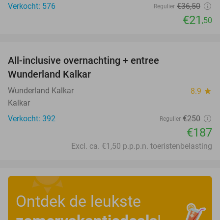
Verkocht: 576
€36
,50
Regulier
€21
,50
favorite_border
All-inclusive overnachting + entree
25%
Wunderland Kalkar
Wunderland Kalkar
8.9
star
Kalkar
Verkocht: 392
€250
Regulier
€187
Excl. ca. €1,50 p.p.p.n. toeristenbelasting
Ontdek de leukste