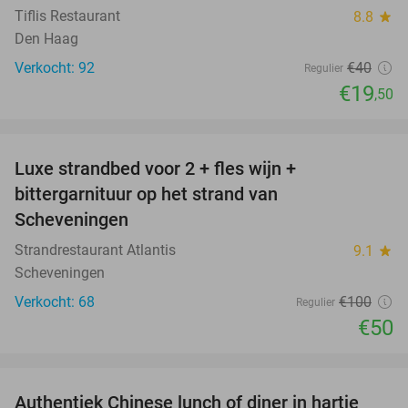
Tiflis Restaurant
8.8
star
Den Haag
Verkocht: 92
€40
Regulier
€19
,50
favorite_border
Luxe strandbed voor 2 + fles wijn +
50%
bittergarnituur op het strand van
Scheveningen
Strandrestaurant Atlantis
9.1
star
Scheveningen
Verkocht: 68
€100
Regulier
€50
favorite_border
Authentiek Chinese lunch of diner in hartje