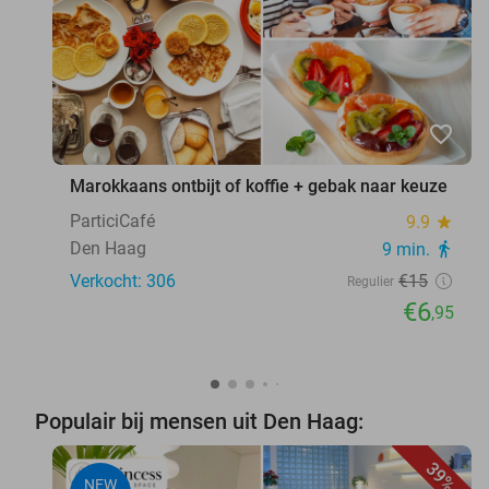
favorite_border
Marokkaans ontbijt of koffie + gebak naar keuze
ParticiCafé
9.9
star
Den Haag
9 min.
directions_walk
Verkocht: 306
€15
Regulier
€6
,95
Populair bij mensen uit Den Haag:
39%
NEW