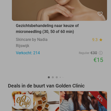
favorite_border
Gezichtsbehandeling naar keuze of
microneedling (30, 50 of 60 min)
Skincare by Nadia
9.3
star
Rijswijk
Verkocht: 214
€30
Regulier
€15
Deals in de buurt van Golden Clinic
54%