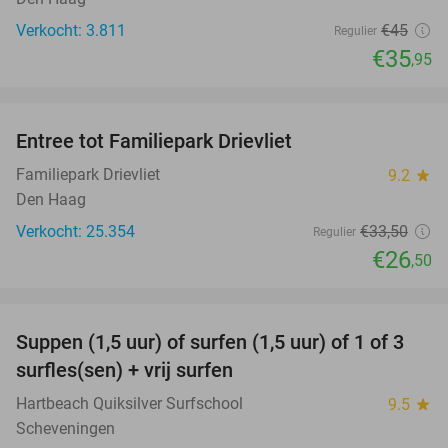
Verkocht: 3.811
€45
Regulier
€35
,95
favorite_border
Entree tot Familiepark Drievliet
21%
Familiepark Drievliet
9.2
star
Den Haag
Verkocht: 25.354
€33
,50
Regulier
€26
,50
favorite_border
Suppen (1,5 uur) of surfen (1,5 uur) of 1 of 3
41%
surfles(sen) + vrij surfen
Hartbeach Quiksilver Surfschool
9.5
star
Scheveningen