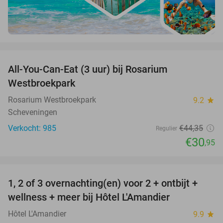
favorite_border
All-You-Can-Eat (3 uur) bij Rosarium
30%
Westbroekpark
Rosarium Westbroekpark
9.2
star
Scheveningen
Verkocht: 985
€44
,35
Regulier
€30
,95
favorite_border
1, 2 of 3 overnachting(en) voor 2 + ontbijt +
32%
NEW
wellness + meer bij Hôtel L'Amandier
TODAY
Hôtel L'Amandier
9.9
star