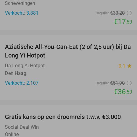
Scheveningen
Verkocht: 3.881
€33
,20
Regulier
€17
,50
favorite_border
Aziatische All-You-Can-Eat (2 of 2,5 uur) bij Da
30%
Long Yi Hotpot
Da Long Yi Hotpot
9.1
star
Den Haag
Verkocht: 2.107
€51
,90
Regulier
€36
,50
favorite_border
Gratis kans op een droomreis t.w.v. €3.000
Social Deal Win
Online