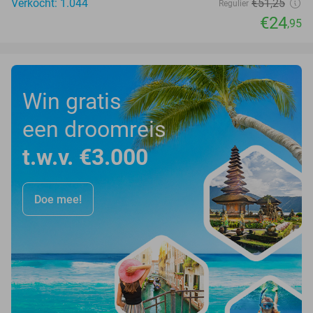
Verkocht: 1.044
€51
,25
Regulier
€24
,95
Win gratis
een droomreis
t.w.v. €3.000
Doe mee!