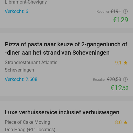
Libramont-Chevigny
Verkocht: 6
€191
Regulier
€129
favorite_border
Pizza of pasta naar keuze of 2-gangenlunch of
39%
-diner aan het strand van Scheveningen
Strandrestaurant Atlantis
9.1
star
Scheveningen
Verkocht: 2.608
€20
,50
Regulier
€12
,50
favorite_border
Luxe verhuisservice inclusief verhuiswagen
83%
Piece of Cake Moving
8.0
star
Den Haag (+11 locaties)