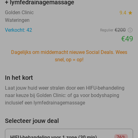
+ lymfedrainagemassage
Golden Clinic
9.4
star
Wateringen
Verkocht: 42
€200
Regulier
€49
Dagelijks om middernacht nieuwe Social Deals. Wees
snel, op = op!
In het kort
Laat jouw huid weer stralen door een HIFU-behandeling
naar keuze bij Golden Clinic: of ga voor bodyshaping
inclusief een lymfedrainagemassage
Selecteer jouw deal
HIFU-behandeling voor 1 zone (30 min)
76%