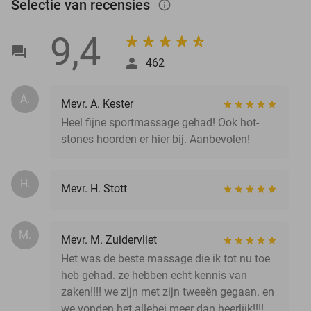
Selectie van recensies
info_outlined
9,4
462
A.
Mevr. A. Kester
Heel fijne sportmassage gehad! Ook hot-
stones hoorden er hier bij. Aanbevolen!
H.
Mevr. H. Stott
M.
Mevr. M. Zuidervliet
Het was de beste massage die ik tot nu toe
heb gehad. ze hebben echt kennis van
zaken!!!! we zijn met zijn tweeën gegaan. en
we vonden het allebei meer dan heerlijk!!!!