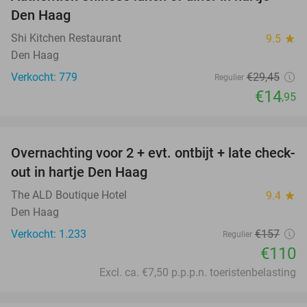
49%
Den Haag
Shi Kitchen Restaurant
9.5
star
Den Haag
Verkocht: 779
€29
,45
Regulier
€14
,95
favorite_border
Overnachting voor 2 + evt. ontbijt + late check-
30%
out in hartje Den Haag
The ALD Boutique Hotel
9.4
star
Den Haag
Verkocht: 1.233
€157
Regulier
€110
Excl. ca. €7,50 p.p.p.n. toeristenbelasting
favorite_border