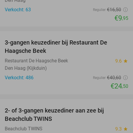
Den Haag
Verkocht: 63
€16
,50
Regulier
€9
,95
favorite_border
3-gangen keuzediner bij Restaurant De
40%
Haagsche Beek
Restaurant De Haagsche Beek
9.6
star
Den Haag (Kijkduin)
Verkocht: 486
€40
,60
Regulier
€24
,50
favorite_border
2- of 3-gangen keuzediner aan zee bij
47%
Beachclub TWINS
Beachclub TWINS
9.3
star