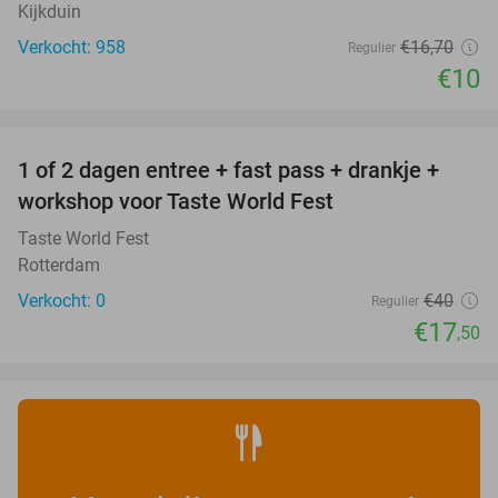
Kijkduin
Verkocht: 958
€16
,70
Regulier
€10
favorite_border
1 of 2 dagen entree + fast pass + drankje +
56%
NEW
workshop voor Taste World Fest
TODAY
Taste World Fest
Rotterdam
Verkocht: 0
€40
Regulier
€17
,50