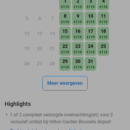
1
2
3
4
€119
€119
€119
€119
8
9
10
11
5
6
7
€119
€119
€119
€119
15
16
17
18
12
13
14
€119
€119
€119
€119
22
23
24
25
19
20
21
€119
€119
€119
€119
29
30
31
26
27
28
€119
€119
€119
Meer weergeven
Highlights
1 of 2 compleet verzorgde overnachting(en) voor 2
inclusief ontbijt bij Hilton Garden Brussels Airport