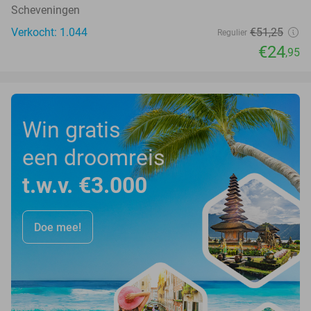
Scheveningen
Verkocht: 1.044
€51
,25
Regulier
€24
,95
Win gratis
een droomreis
t.w.v. €3.000
Doe mee!