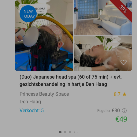
39%
NEW
TODAY
favorite_border
(Duo) Japanese head spa (60 of 75 min) + evt.
gezichtsbehandeling in hartje Den Haag
Princess Beauty Space
8.7
star
Den Haag
Verkocht: 5
€80
Regulier
€49