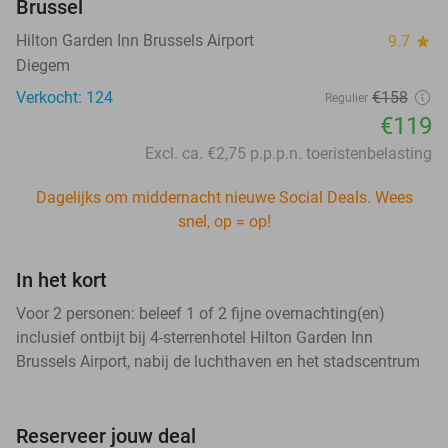
Brussel
Hilton Garden Inn Brussels Airport
9.7
star
Diegem
Verkocht: 124
€158
Regulier
€119
Excl. ca. €2,75 p.p.p.n. toeristenbelasting
Dagelijks om middernacht nieuwe Social Deals. Wees
snel, op = op!
In het kort
Voor 2 personen: beleef 1 of 2 fijne overnachting(en)
inclusief ontbijt bij 4-sterrenhotel Hilton Garden Inn
Brussels Airport, nabij de luchthaven en het stadscentrum
Reserveer jouw deal