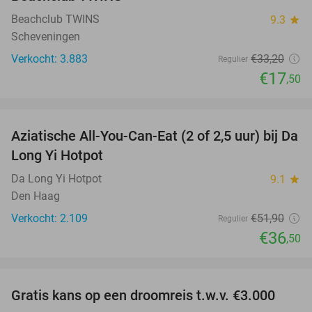
Beachclub TWINS
9.3
star
Scheveningen
Verkocht: 3.883
€33
,20
Regulier
€17
,50
favorite_border
Aziatische All-You-Can-Eat (2 of 2,5 uur) bij Da
30%
Long Yi Hotpot
Da Long Yi Hotpot
9.1
star
Den Haag
Verkocht: 2.109
€51
,90
Regulier
€36
,50
favorite_border
Gratis kans op een droomreis t.w.v. €3.000