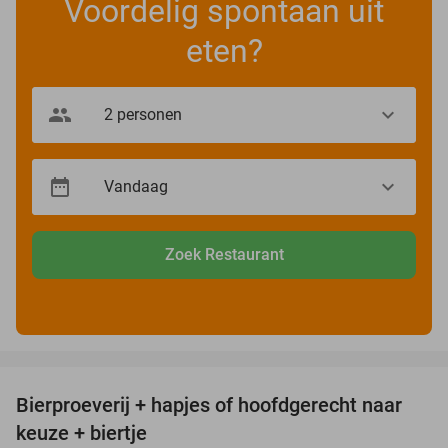
Voordelig spontaan uit
eten?
Zoek Restaurant
favorite_border
Bierproeverij + hapjes of hoofdgerecht naar
40%
keuze + biertje