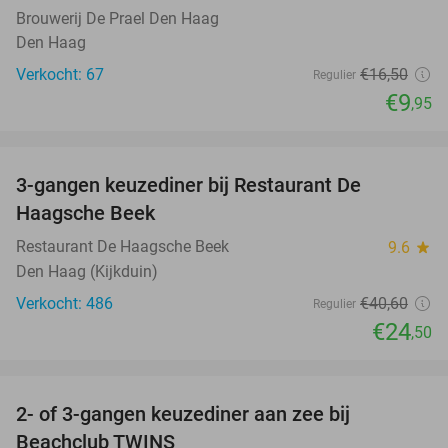
Brouwerij De Prael Den Haag
Den Haag
Verkocht: 67
€16
,50
Regulier
€9
,95
favorite_border
3-gangen keuzediner bij Restaurant De
40%
Haagsche Beek
Restaurant De Haagsche Beek
9.6
star
Den Haag (Kijkduin)
Verkocht: 486
€40
,60
Regulier
€24
,50
favorite_border
2- of 3-gangen keuzediner aan zee bij
47%
Beachclub TWINS