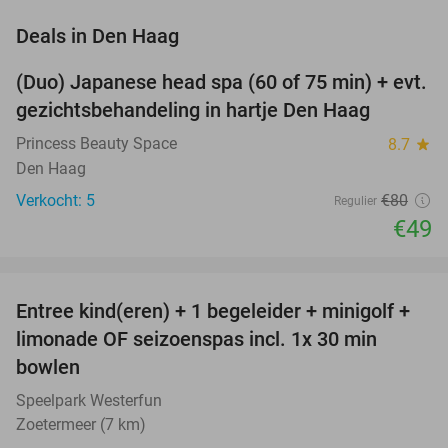
favorite_border
Deals in Den Haag
(Duo) Japanese head spa (60 of 75 min) + evt.
39%
NEW
gezichtsbehandeling in hartje Den Haag
TODAY
Princess Beauty Space
8.7
star
Den Haag
Verkocht: 5
€80
Regulier
€49
favorite_border
Entree kind(eren) + 1 begeleider + minigolf +
40%
NEW
limonade OF seizoenspas incl. 1x 30 min
TODAY
bowlen
Speelpark Westerfun
Zoetermeer (7 km)