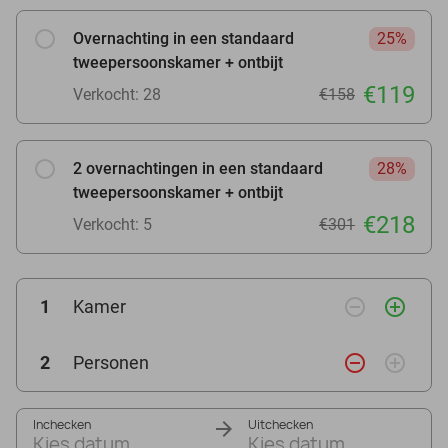
Overnachting in een standaard
25%
tweepersoonskamer + ontbijt
€119
Verkocht: 28
€158
2 overnachtingen in een standaard
28%
tweepersoonskamer + ontbijt
€218
Verkocht: 5
€301
remove_circle_outline
add_circle_outline
1
Kamer
remove_circle_outline
add_circle_outline
2
Personen
Inchecken
Uitchecken
Kies datum
Kies datum