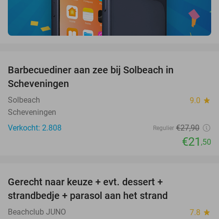
favorite_border
Barbecuediner aan zee bij Solbeach in
23%
Scheveningen
Solbeach
9.0
star
Scheveningen
Verkocht: 2.808
€27
,90
Regulier
€21
,50
favorite_border
Gerecht naar keuze + evt. dessert +
40%
strandbedje + parasol aan het strand
Beachclub JUNO
7.8
star