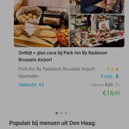
favorite_border
Ontbijt + glas cava bij Park Inn By Radisson
Brussels Airport
Park Inn By Radisson Brussels Airport
9.2
star
Machelen
5 min.
directions_walk
Verkocht: 45
€29
Regulier
€16
,90
Populair bij mensen uit Den Haag: