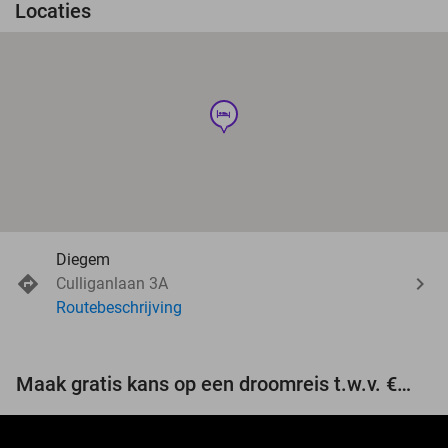
Locaties
hotel
Diegem
Culliganlaan 3A
Routebeschrijving
Maak gratis kans op een droomreis t.w.v. €3.000!