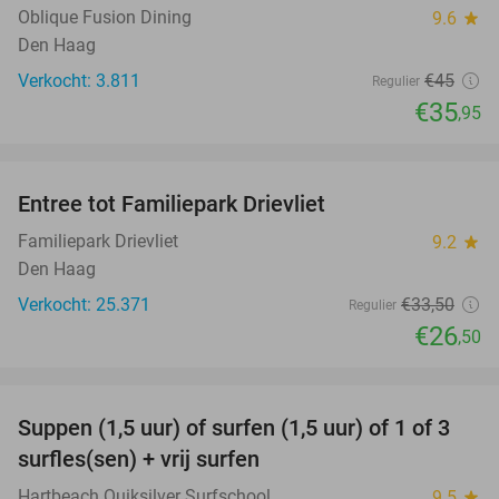
Oblique Fusion Dining
9.6
star
Den Haag
Verkocht: 3.811
€45
Regulier
€35
,95
favorite_border
Entree tot Familiepark Drievliet
21%
Familiepark Drievliet
9.2
star
Den Haag
Verkocht: 25.371
€33
,50
Regulier
€26
,50
favorite_border
Suppen (1,5 uur) of surfen (1,5 uur) of 1 of 3
41%
surfles(sen) + vrij surfen
Hartbeach Quiksilver Surfschool
9.5
star