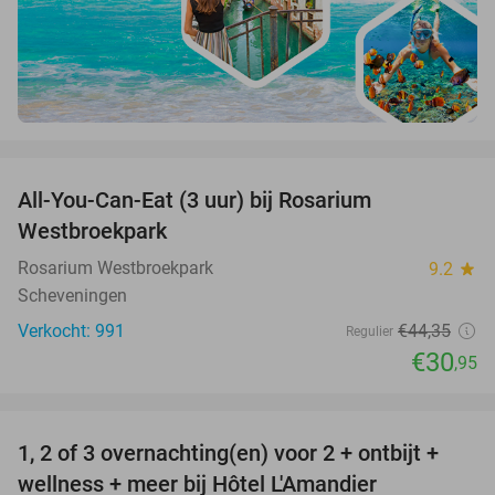
favorite_border
All-You-Can-Eat (3 uur) bij Rosarium
30%
Westbroekpark
Rosarium Westbroekpark
9.2
star
Scheveningen
Verkocht: 991
€44
,35
Regulier
€30
,95
favorite_border
1, 2 of 3 overnachting(en) voor 2 + ontbijt +
32%
NEW
wellness + meer bij Hôtel L'Amandier
TODAY