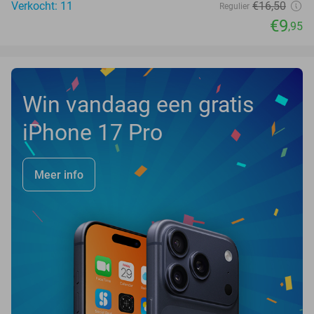
Verkocht: 11
€16
,50
Regulier
€9
,95
Win vandaag een gratis
iPhone 17 Pro
Meer info