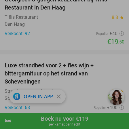
51%
Restaurant in Den Haag
Tiflis Restaurant
8.8
star
Den Haag
Verkocht: 92
€40
Regulier
€19
,50
favorite_border
Luxe strandbed voor 2 + fles wijn +
50%
bittergarnituur op het strand van
Scheveningen
Strandrestaurant Atlantis
9.1
star
close
OPEN IN APP
Scheveningen
Verkocht: 68
€100
Regulier
€50
Boek nu voor €119
hotel
shopping_cart
Boek nu
navigate_next
favorite_border
per kamer, per nacht