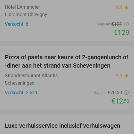
Hôtel L'Amandier
9.9
star
Libramont-Chevigny
Verkocht: 6
€191
Regulier
€129
favorite_border
Pizza of pasta naar keuze of 2-gangenlunch of
39%
-diner aan het strand van Scheveningen
Strandrestaurant Atlantis
9.1
star
Scheveningen
Verkocht: 2.611
€20
,50
Regulier
€12
,50
favorite_border
Luxe verhuisservice inclusief verhuiswagen
83%