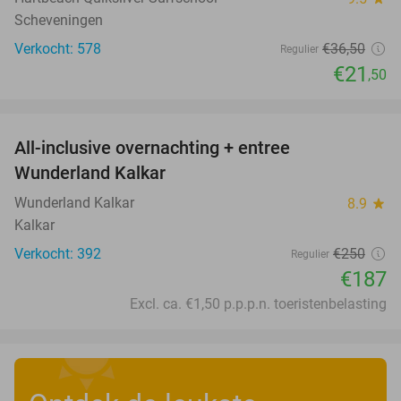
Scheveningen
Verkocht: 578
€36
,50
Regulier
€21
,50
favorite_border
All-inclusive overnachting + entree
25%
Wunderland Kalkar
Wunderland Kalkar
8.9
star
Kalkar
Verkocht: 392
€250
Regulier
€187
Excl. ca. €1,50 p.p.p.n. toeristenbelasting