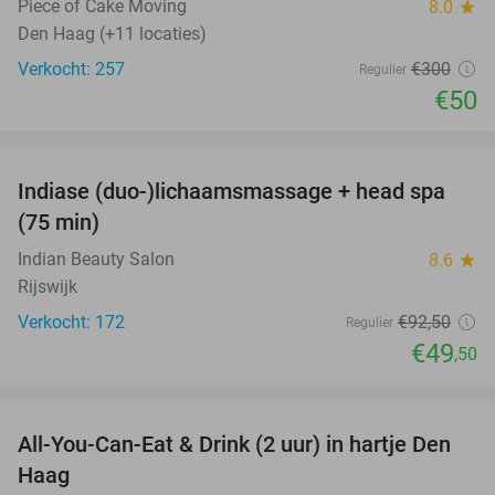
Piece of Cake Moving
8.0
star
Den Haag (+11 locaties)
Verkocht: 257
€300
Regulier
€50
favorite_border
Indiase (duo-)lichaamsmassage + head spa
46%
(75 min)
Indian Beauty Salon
8.6
star
Rijswijk
Verkocht: 172
€92
,50
Regulier
€49
,50
favorite_border
All-You-Can-Eat & Drink (2 uur) in hartje Den
20%
Haag