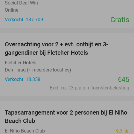
Social Deal Win
Online
Gratis
Verkocht: 187.709
favorite_border
Overnachting voor 2 + evt. ontbijt en 3-
gangendiner bij Fletcher Hotels
Fletcher Hotels
Den Haag (+ meerdere locaties)
€45
Verkocht: 18.358
Excl. ca. €3 p.p.p.n. toeristenbelasting
favorite_border
Tapasarrangement voor 2 personen bij El Niño
51%
Beach Club
El Niño Beach Club
9.5
star