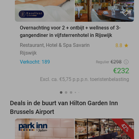
favorite_border
Overnachting voor 2 + ontbijt + wellness of 3-
gangendiner in vijfsterrenhotel in Rijswijk
Restaurant, Hotel & Spa Savarin
8.8
star
Rijswijk
Verkocht: 189
€298
Regulier
€232
Excl. ca. €5,75 p.p.p.n. toeristenbelasting
Deals in de buurt van Hilton Garden Inn
Brussels Airport
42%