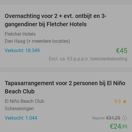
favorite_border
Overnachting voor 2 + evt. ontbijt en 3-
gangendiner bij Fletcher Hotels
Fletcher Hotels
Den Haag (+ meerdere locaties)
€45
Verkocht: 18.349
Excl. ca. €3 p.p.p.n. toeristenbelasting
favorite_border
Tapasarrangement voor 2 personen bij El Niño
51%
Beach Club
El Niño Beach Club
9.5
star
Scheveningen
Verkocht: 1.044
€51
,25
Regulier
€24
,95