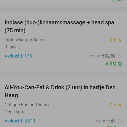
favorite_border
Indiase (duo-)lichaamsmassage + head spa
46%
(75 min)
Indian Beauty Salon
8.6
star
Rijswijk
Verkocht: 173
€92
,50
Regulier
€49
,50
favorite_border
All-You-Can-Eat & Drink (2 uur) in hartje Den
20%
Haag
Oblique Fusion Dining
9.6
star
Den Haag
Verkocht: 3.811
€45
Regulier