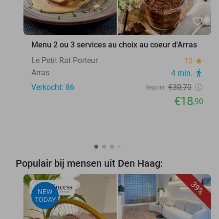
favorite_border
Menu 2 ou 3 services au choix au coeur d'Arras
Le Petit Rat Porteur
10
star
Arras
4 min.
directions_walk
Verkocht: 86
€30
,70
Regulier
€18
,90
Populair bij mensen uit Den Haag:
39%
NEW
TODAY