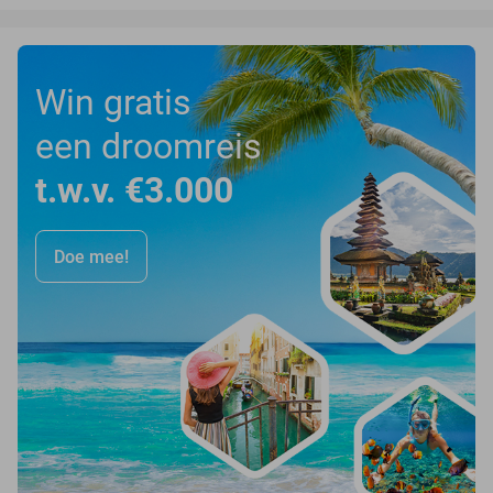
Win gratis
een droomreis
t.w.v. €3.000
Doe mee!