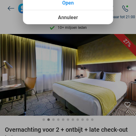
Open
Ontdek 15.000+ deals
7 dagen per week beschikbaar
Annuleer
Bereikbaar tot 21:00
10+ miljoen leden
9,4
op basis van
206.270 reviews
27%
Ontdek 15.000+ deals
7 dagen per week beschikbaar
10+ miljoen leden
favorite_border
Overnachting voor 2 + ontbijt + late check-out