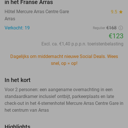
in het Franse Arras
Hôtel Mercure Arras Centre Gare
9.5
star
Arras
Verkocht: 19
€168
Regulier
€123
Excl. ca. €1,40 p.p.p.n. toeristenbelasting
Dagelijks om middernacht nieuwe Social Deals. Wees
snel, op = op!
In het kort
Voor 2 personen: een aangename overnachting in een
standaardkamer inclusief ontbijt, parkeerplaats en late
check-out in het 4-sterrenhotel Mercure Arras Centre Gare in
het centrum van Arras
Highlights