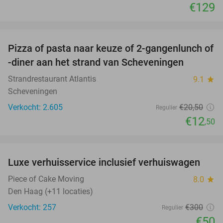
€129
favorite_border
Pizza of pasta naar keuze of 2-gangenlunch of
39%
-diner aan het strand van Scheveningen
Strandrestaurant Atlantis
9.1
star
Scheveningen
Verkocht: 2.605
€20
,50
Regulier
€12
,50
favorite_border
Luxe verhuisservice inclusief verhuiswagen
83%
Piece of Cake Moving
8.0
star
Den Haag (+11 locaties)
Verkocht: 257
€300
Regulier
€50