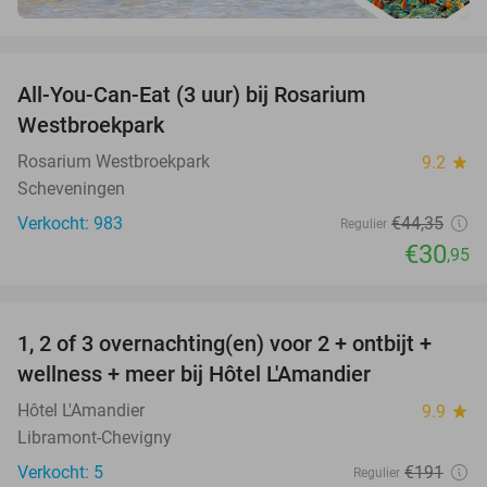
favorite_border
All-You-Can-Eat (3 uur) bij Rosarium
30%
Westbroekpark
Rosarium Westbroekpark
9.2
star
Scheveningen
Verkocht: 983
€44
,35
Regulier
€30
,95
favorite_border
1, 2 of 3 overnachting(en) voor 2 + ontbijt +
32%
NEW
wellness + meer bij Hôtel L'Amandier
TODAY
Hôtel L'Amandier
9.9
star
Libramont-Chevigny
Verkocht: 5
€191
Regulier