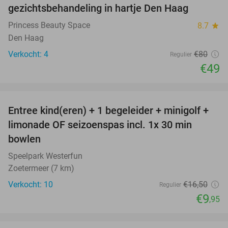
NEW
gezichtsbehandeling in hartje Den Haag
TODAY
Princess Beauty Space
8.7
star
Den Haag
Verkocht: 4
€80
Regulier
€49
favorite_border
Entree kind(eren) + 1 begeleider + minigolf +
40%
NEW
limonade OF seizoenspas incl. 1x 30 min
TODAY
bowlen
Speelpark Westerfun
Zoetermeer (7 km)
Verkocht: 10
€16
,50
Regulier
€9
,95