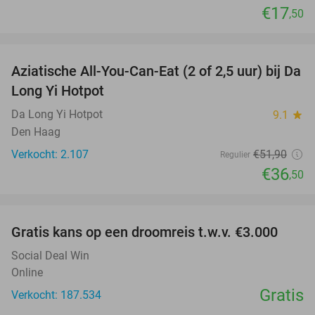
€17
,50
favorite_border
Aziatische All-You-Can-Eat (2 of 2,5 uur) bij Da
30%
Long Yi Hotpot
Da Long Yi Hotpot
9.1
star
Den Haag
Verkocht: 2.107
€51
,90
Regulier
€36
,50
favorite_border
Gratis kans op een droomreis t.w.v. €3.000
Social Deal Win
Online
Gratis
Verkocht: 187.534