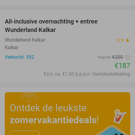
favorite_border
All-inclusive overnachting + entree
25%
Wunderland Kalkar
Wunderland Kalkar
8.9
star
Kalkar
Verkocht: 392
€250
Regulier
€187
Excl. ca. €1,50 p.p.p.n. toeristenbelasting
Ontdek de leukste
zomervakantiedeals
!