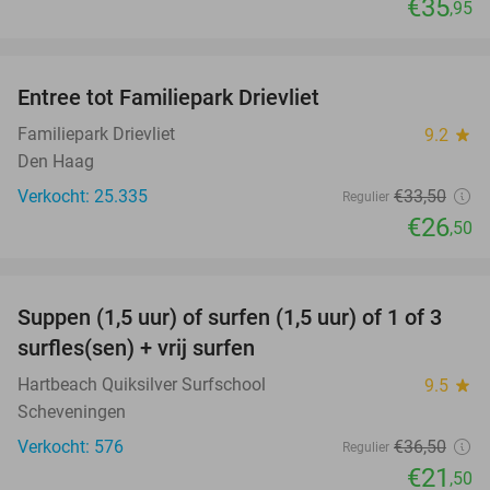
€35
,95
favorite_border
Entree tot Familiepark Drievliet
21%
Familiepark Drievliet
9.2
star
Den Haag
Verkocht: 25.335
€33
,50
Regulier
€26
,50
favorite_border
Suppen (1,5 uur) of surfen (1,5 uur) of 1 of 3
41%
surfles(sen) + vrij surfen
Hartbeach Quiksilver Surfschool
9.5
star
Scheveningen
Verkocht: 576
€36
,50
Regulier
€21
,50