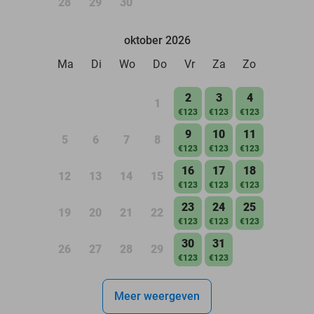
28
29
30
oktober 2026
Ma
Di
Wo
Do
Vr
Za
Zo
2
3
4
1
€123
€123
€123
9
10
11
5
6
7
8
€123
€123
€123
16
17
18
12
13
14
15
€123
€123
€123
23
24
25
19
20
21
22
€123
€123
€123
30
31
26
27
28
29
€123
€123
Meer weergeven