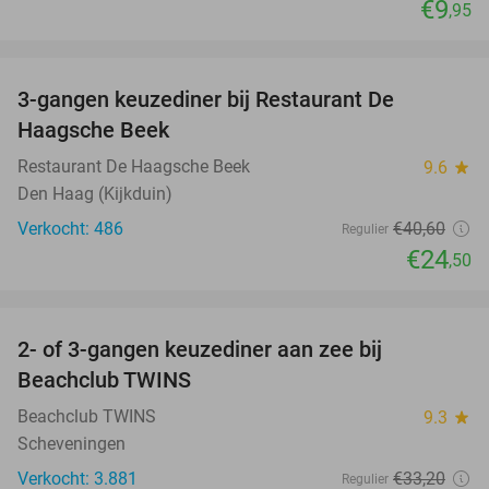
€9
,95
favorite_border
3-gangen keuzediner bij Restaurant De
40%
Haagsche Beek
Restaurant De Haagsche Beek
9.6
star
Den Haag (Kijkduin)
Verkocht: 486
€40
,60
Regulier
€24
,50
favorite_border
2- of 3-gangen keuzediner aan zee bij
47%
Beachclub TWINS
Beachclub TWINS
9.3
star
Scheveningen
Verkocht: 3.881
€33
,20
Regulier