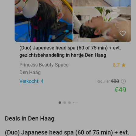
favorite_border
(Duo) Japanese head spa (60 of 75 min) + evt.
gezichtsbehandeling in hartje Den Haag
Princess Beauty Space
8.7
star
Den Haag
Verkocht: 4
€80
Regulier
€49
favorite_border
Deals in Den Haag
(Duo) Japanese head spa (60 of 75 min) + evt.
39%