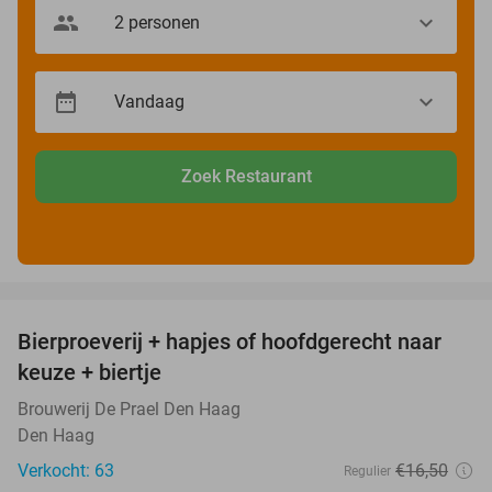
Zoek Restaurant
favorite_border
Bierproeverij + hapjes of hoofdgerecht naar
40%
keuze + biertje
Brouwerij De Prael Den Haag
Den Haag
Verkocht: 63
€16
,50
Regulier