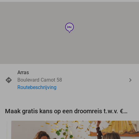
hotel
Arras
Boulevard Carnot 58
Routebeschrijving
Maak gratis kans op een droomreis t.w.v. €3.000!