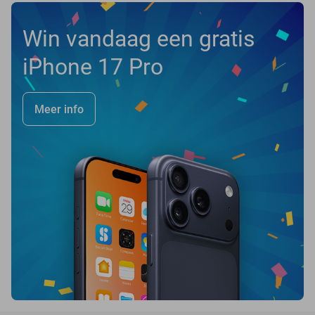
Win vandaag een gratis
iPhone 17 Pro
Meer info
favorite_border