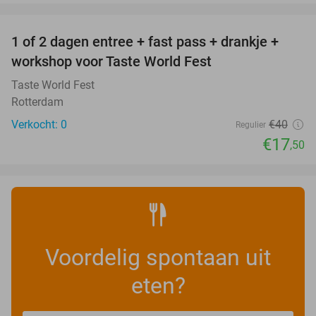
favorite_border
1 of 2 dagen entree + fast pass + drankje +
56%
NEW
workshop voor Taste World Fest
TODAY
Taste World Fest
Rotterdam
Verkocht: 0
€40
Regulier
€17
,50
Voordelig spontaan uit
eten?