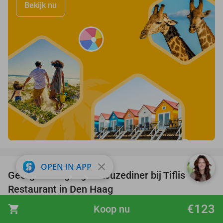
Bekijk nu
favorite_border
close
OPEN IN APP
Georgisch 3-gangen keuzediner bij Tiflis
51%
Restaurant in Den Haag
Tiflis Restaurant
8.8
star
€123
shopping_cart
Koop nu
Den Haag