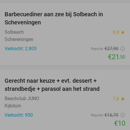
Barbecuediner aan zee bij Solbeach in
23%
Scheveningen
Solbeach
9.0
star
Scheveningen
Verkocht: 2.805
€27
,90
Regulier
€21
,50
favorite_border
Gerecht naar keuze + evt. dessert +
40%
strandbedje + parasol aan het strand
Beachclub JUNO
7.8
star
Kijkduin
Verkocht: 950
€16
,70
Regulier
€10