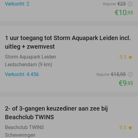
Verkocht: 2
€23
Regulier
€10
,95
favorite_border
1 uur toegang tot Storm Aquapark Leiden incl.
38%
uitleg + zwemvest
Storm Aquapark Leiden
9.3
star
Leidschendam (9 km)
Verkocht: 4.456
€15
,95
Regulier
€9
,95
favorite_border
2- of 3-gangen keuzediner aan zee bij
47%
Beachclub TWINS
Beachclub TWINS
9.3
star
Scheveningen