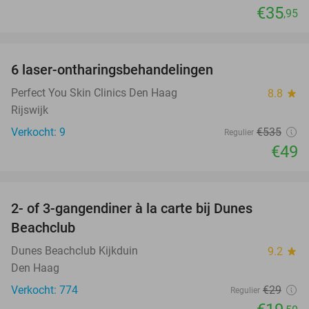
€35
,95
favorite_border
6 laser-ontharingsbehandelingen
91%
Perfect You Skin Clinics Den Haag
8.8
star
Rijswijk
Verkocht: 9
€535
Regulier
€49
favorite_border
2- of 3-gangendiner à la carte bij Dunes
33%
Beachclub
Dunes Beachclub Kijkduin
9.2
star
Den Haag
Verkocht: 774
€29
Regulier