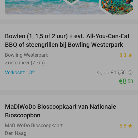
favorite_border
Bowlen (1, 1,5 of 2 uur) + evt. All-You-Can-Eat
48%
BBQ of steengrillen bij Bowling Westerpark
Bowling Westerpark
8.3
star
Zoetermeer (7 km)
Verkocht: 132
€16
,50
Regulier
€8
,50
favorite_border
MaDiWoDo Bioscoopkaart van Nationale
31%
Bioscoopbon
MaDiWoDo Bioscoopkaart
8.8
star
Den Haag