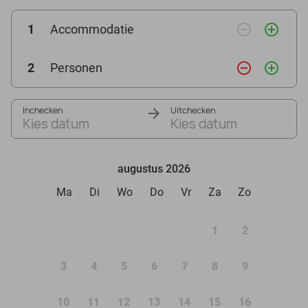
remove_circle_outline
add_circle_outline
1
Accommodatie
remove_circle_outline
add_circle_outline
2
Personen
Inchecken
Uitchecken
Kies datum
Kies datum
augustus 2026
Ma
Di
Wo
Do
Vr
Za
Zo
1
2
3
4
5
6
7
8
9
10
11
12
13
14
15
16