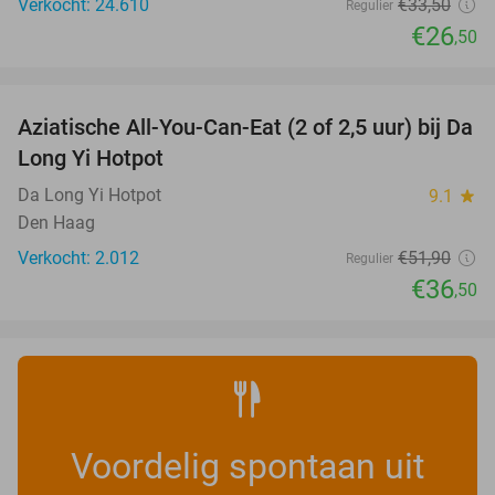
Verkocht: 24.610
€33
,50
Regulier
€26
,50
favorite_border
Aziatische All-You-Can-Eat (2 of 2,5 uur) bij Da
30%
Long Yi Hotpot
Da Long Yi Hotpot
9.1
star
Den Haag
Verkocht: 2.012
€51
,90
Regulier
€36
,50
Voordelig spontaan uit