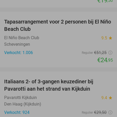
€19
,50
favorite_border
Tapasarrangement voor 2 personen bij El Niño
51%
Beach Club
El Niño Beach Club
9.5
star
Scheveningen
Verkocht: 1.006
€51
,25
Regulier
€24
,95
favorite_border
Italiaans 2- of 3-gangen keuzediner bij
27%
Pavarotti aan het strand van Kijkduin
Pavarotti Kijkduin
9.4
star
Den Haag (Kijkduin)
Verkocht: 924
€29
,50
Regulier