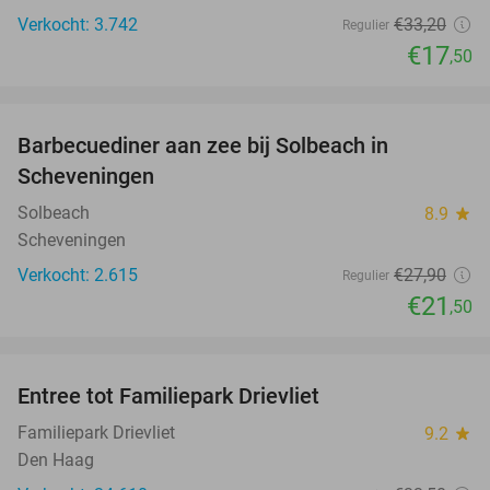
Verkocht: 3.742
€33
,20
Regulier
€17
,50
favorite_border
Barbecuediner aan zee bij Solbeach in
23%
Scheveningen
Solbeach
8.9
star
Scheveningen
Verkocht: 2.615
€27
,90
Regulier
€21
,50
favorite_border
Entree tot Familiepark Drievliet
21%
Familiepark Drievliet
9.2
star
Den Haag