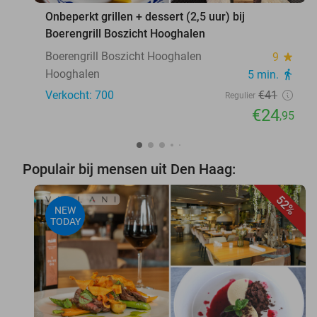
Onbeperkt grillen + dessert (2,5 uur) bij
Boerengrill Boszicht Hooghalen
Boerengrill Boszicht Hooghalen
9
star
Hooghalen
5 min.
directions_walk
Verkocht: 700
€41
Regulier
€24
,95
Populair bij mensen uit Den Haag:
52%
NEW
TODAY