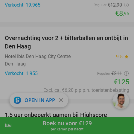
Verkocht: 19.965
€12
,90
Regulier
€8
,95
favorite_border
Overnachting voor 2 + bitterballen en ontbijt in
41%
Den Haag
Hotel Ibis Den Haag City Centre
9.5
star
Den Haag
Verkocht: 1.955
€211
Regulier
€125
Excl. ca. €6,20 p.p.p.n. toeristenbelasting
favorite_border
close
OPEN IN APP
1,5 uur onbeperkt gamen bij Highscore
33%
Kijkduin
Boek nu voor €129
hotel
shopping_cart
Boek nu
navigate_next
per kamer, per nacht
Highscore Kijkduin
9.5
star