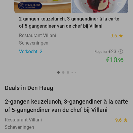
favorite_border
2-gangen keuzelunch, 3-gangendiner à la carte
of 5-gangendiner van de chef bij Villani
Restaurant Villani
9.6
star
Scheveningen
Verkocht: 2
€23
Regulier
€10
,95
favorite_border
Deals in Den Haag
2-gangen keuzelunch, 3-gangendiner à la carte
52%
NEW
of 5-gangendiner van de chef bij Villani
TODAY
Restaurant Villani
9.6
star
Scheveningen