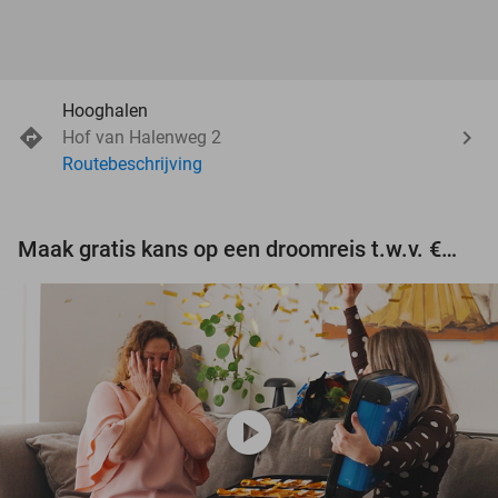
Hooghalen
Hof van Halenweg 2
Routebeschrijving
Maak gratis kans op een droomreis t.w.v. €3.000!
play_circle