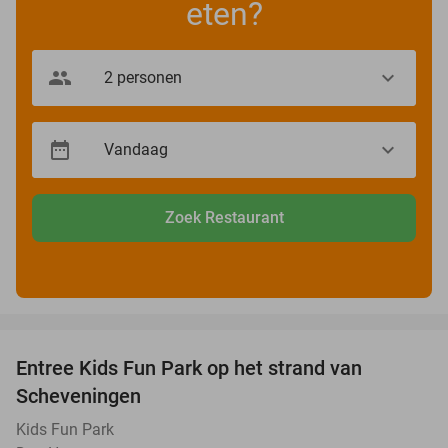
eten?
Zoek Restaurant
favorite_border
Entree Kids Fun Park op het strand van
36%
Scheveningen
Kids Fun Park