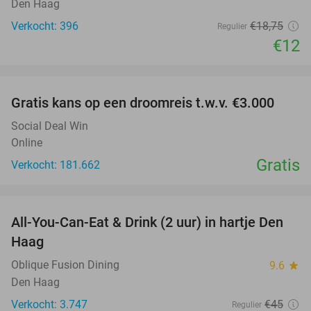
Den Haag
Verkocht: 396
€18
,75
Regulier
€12
favorite_border
Gratis kans op een droomreis t.w.v. €3.000
Social Deal Win
Online
Gratis
Verkocht: 181.662
favorite_border
All-You-Can-Eat & Drink (2 uur) in hartje Den
20%
Haag
Oblique Fusion Dining
9.6
star
Den Haag
Verkocht: 3.747
€45
Regulier