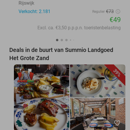
Rijswijk
Verkocht: 2.181
€73
Regulier
€49
Excl. ca. €3,50 p.p.p.n. toeristenbelasting
Deals in de buurt van Summio Landgoed
Het Grote Zand
39%
favorite_border