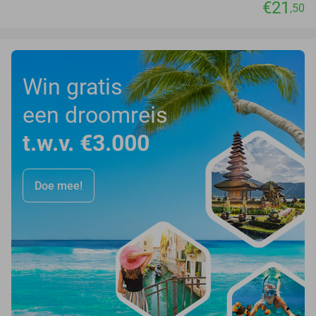
€21
,50
Win gratis
een droomreis
t.w.v. €3.000
Doe mee!