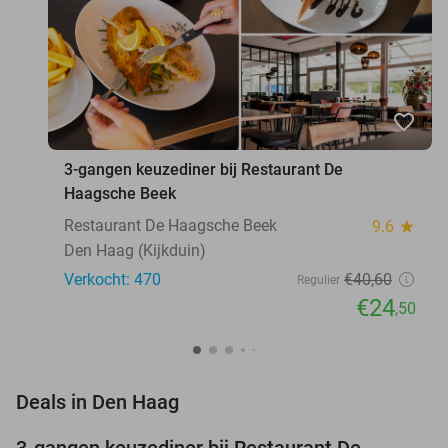
favorite_border
3-gangen keuzediner bij Restaurant De
Haagsche Beek
Restaurant De Haagsche Beek
9.6
star
Den Haag (Kijkduin)
Verkocht: 470
€40
,60
Regulier
€24
,50
favorite_border
Deals in Den Haag
3-gangen keuzediner bij Restaurant De