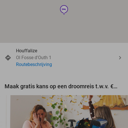
hotel
Houffalize
Ol Fosse d'Outh 1
Routebeschrijving
Maak gratis kans op een droomreis t.w.v. €3.000!