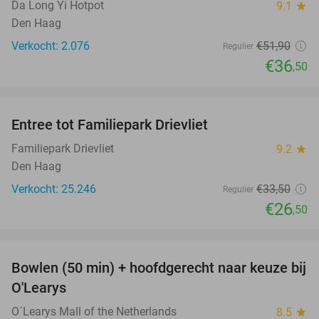
Da Long Yi Hotpot
9.1
star
Den Haag
Verkocht: 2.076
€51
,90
Regulier
€36
,50
favorite_border
Entree tot Familiepark Drievliet
21%
Familiepark Drievliet
9.2
star
Den Haag
Verkocht: 25.246
€33
,50
Regulier
€26
,50
favorite_border
Bowlen (50 min) + hoofdgerecht naar keuze bij
38%
O'Learys
O´Learys Mall of the Netherlands
8.5
star