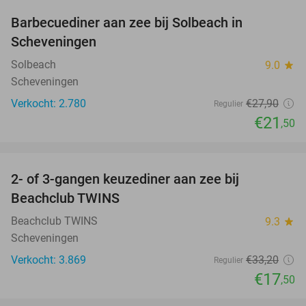
Barbecuediner aan zee bij Solbeach in
23%
Scheveningen
Solbeach
9.0
star
Scheveningen
Verkocht: 2.780
€27
,90
Regulier
€21
,50
favorite_border
2- of 3-gangen keuzediner aan zee bij
47%
Beachclub TWINS
Beachclub TWINS
9.3
star
Scheveningen
Verkocht: 3.869
€33
,20
Regulier
€17
,50
favorite_border