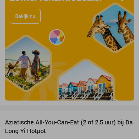
Bekijk nu
favorite_border
Aziatische All-You-Can-Eat (2 of 2,5 uur) bij Da
30%
Long Yi Hotpot