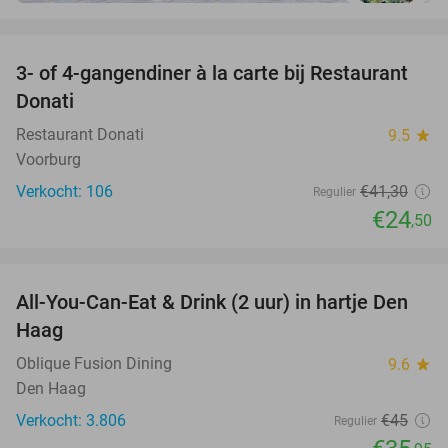
favorite_border
3- of 4-gangendiner à la carte bij Restaurant
41%
Donati
Restaurant Donati
9.5
star
Voorburg
Verkocht: 106
€41
,30
Regulier
€24
,50
favorite_border
All-You-Can-Eat & Drink (2 uur) in hartje Den
20%
Haag
Oblique Fusion Dining
9.6
star
Den Haag
Verkocht: 3.806
€45
Regulier