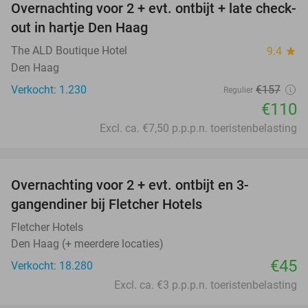
Overnachting voor 2 + evt. ontbijt + late check-
30%
out in hartje Den Haag
The ALD Boutique Hotel
9.4
star
Den Haag
Verkocht: 1.230
€157
Regulier
€110
Excl. ca. €7,50 p.p.p.n. toeristenbelasting
favorite_border
Overnachting voor 2 + evt. ontbijt en 3-
gangendiner bij Fletcher Hotels
Fletcher Hotels
Den Haag (+ meerdere locaties)
€45
Verkocht: 18.280
Excl. ca. €3 p.p.p.n. toeristenbelasting