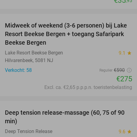
€35
,95
favorite_border
Midweek of weekend (3-6 personen) bij Lake
53%
Resort Beekse Bergen + toegang Safaripark
Beekse Bergen
Lake Resort Beekse Bergen
9.1
star
Hilvarenbeek, 5081 NJ
Verkocht: 58
€590
Regulier
€275
Excl. ca. €2,65 p.p.p.n. toeristenbelasting
favorite_border
Deep tension release-massage (60, 75 of 90
49%
min)
Deep Tension Release
9.6
star