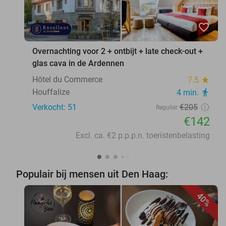
favorite_border
Overnachting voor 2 + ontbijt + late check-out +
glas cava in de Ardennen
Hôtel du Commerce
7.5
star
Houffalize
4 min.
directions_walk
Verkocht: 51
€205
Regulier
€142
Excl. ca. €2 p.p.p.n. toeristenbelasting
Populair bij mensen uit Den Haag:
40%