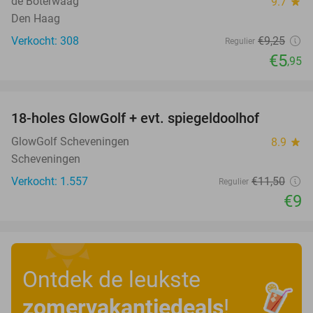
de Boterwaag
9.7
star
Den Haag
Verkocht: 308
€9
,25
Regulier
€5
,95
favorite_border
18-holes GlowGolf + evt. spiegeldoolhof
22%
GlowGolf Scheveningen
8.9
star
Scheveningen
Verkocht: 1.557
€11
,50
Regulier
€9
Ontdek de leukste
zomervakantiedeals
!