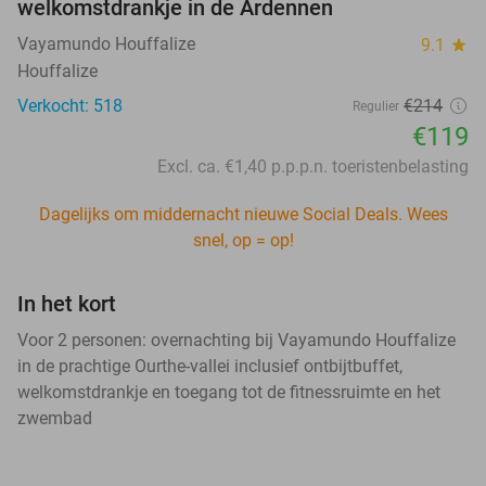
welkomstdrankje in de Ardennen
Vayamundo Houffalize
9.1
star
Houffalize
Verkocht: 518
€214
Regulier
€119
Excl. ca. €1,40 p.p.p.n. toeristenbelasting
Dagelijks om middernacht nieuwe Social Deals. Wees
snel, op = op!
In het kort
Voor 2 personen: overnachting bij Vayamundo Houffalize
in de prachtige Ourthe-vallei inclusief ontbijtbuffet,
welkomstdrankje en toegang tot de fitnessruimte en het
zwembad