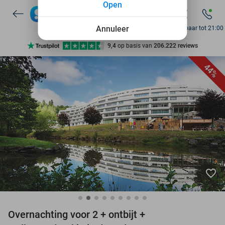
Open
7 dagen per week beschikbaar
10+ miljoen leden
Annuleer
Bereikbaar tot 21:00
9,4
op basis van
206.222 reviews
Ontdek 15.000+ deals
44%
7 dagen per week beschikbaar
10+ miljoen leden
favorite_border
Overnachting voor 2 + ontbijt +