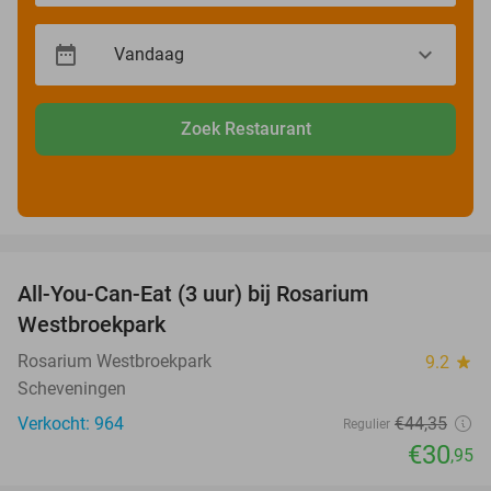
Zoek Restaurant
favorite_border
All-You-Can-Eat (3 uur) bij Rosarium
30%
Westbroekpark
Rosarium Westbroekpark
9.2
star
Scheveningen
Verkocht: 964
€44
,35
Regulier
€30
,95
favorite_border