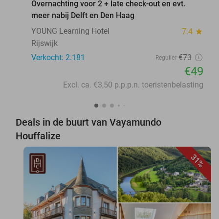
Overnachting voor 2 + late check-out en evt.
meer nabij Delft en Den Haag
YOUNG Learning Hotel
7.4
star
Rijswijk
Verkocht: 2.181
€73
Regulier
€49
Excl. ca. €3,50 p.p.p.n. toeristenbelasting
Deals in de buurt van Vayamundo
Houffalize
31%