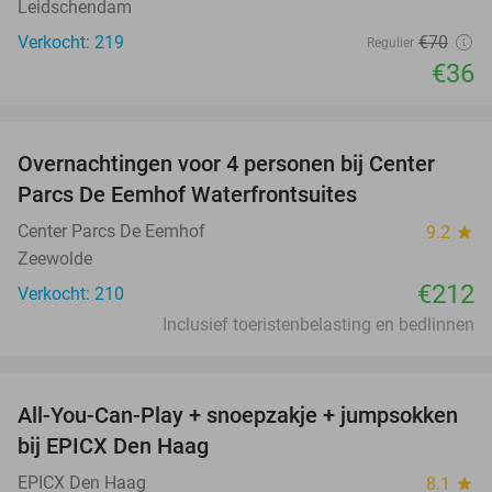
Leidschendam
Verkocht: 219
€70
Regulier
€36
favorite_border
Overnachtingen voor 4 personen bij Center
Parcs De Eemhof Waterfrontsuites
Center Parcs De Eemhof
9.2
star
Zeewolde
€212
Verkocht: 210
Inclusief toeristenbelasting en bedlinnen
favorite_border
All-You-Can-Play + snoepzakje + jumpsokken
40%
bij EPICX Den Haag
EPICX Den Haag
8.1
star