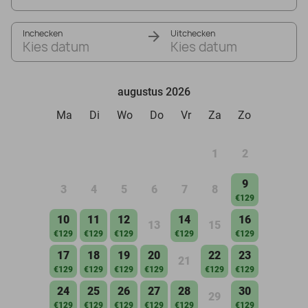
Inchecken
Uitchecken
Kies datum
Kies datum
augustus 2026
Ma
Di
Wo
Do
Vr
Za
Zo
1
2
9
3
4
5
6
7
8
€129
10
11
12
14
16
13
15
€129
€129
€129
€129
€129
17
18
19
20
22
23
21
€129
€129
€129
€129
€129
€129
24
25
26
27
28
30
29
€129
€129
€129
€129
€129
€129