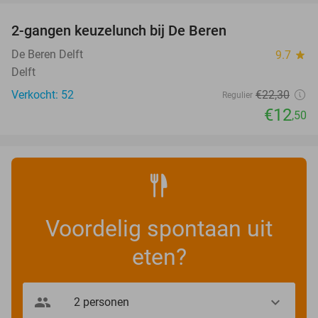
2-gangen keuzelunch bij De Beren
44%
NEW
TODAY
De Beren Delft
9.7
star
Delft
Verkocht: 52
€22
,30
Regulier
€12
,50
Voordelig spontaan uit
eten?