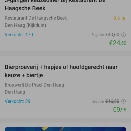
40%
Haagsche Beek
Restaurant De Haagsche Beek
9.6
star
Den Haag (Kijkduin)
Verkocht: 470
€40
,60
Regulier
€24
,50
favorite_border
Bierproeverij + hapjes of hoofdgerecht naar
40%
NEW
keuze + biertje
TODAY
Brouwerij De Prael Den Haag
Den Haag
Verkocht: 39
€16
,50
Regulier
€9
,95