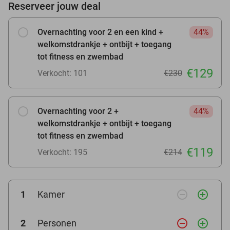
Reserveer jouw deal
Overnachting voor 2 en een kind +
44%
welkomstdrankje + ontbijt + toegang
tot fitness en zwembad
€129
Verkocht: 101
€230
Overnachting voor 2 +
44%
welkomstdrankje + ontbijt + toegang
tot fitness en zwembad
€119
Verkocht: 195
€214
remove_circle_outline
add_circle_outline
1
Kamer
remove_circle_outline
add_circle_outline
2
Personen