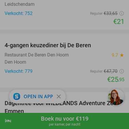
Leidschendam
Verkocht: 752
€33
,65
Regulier
€21
favorite_border
4-gangen keuzediner bij De Beren
46%
Restaurant De Beren Den Hoorn
9.7
star
Den Hoorn
Verkocht: 779
€47
,70
Regulier
€25
,95
favorite_border
close
OPEN IN APP
Dagentree voor WILDLANDS Adventure Zoo
24%
Emmen
Boek nu voor €119
hotel
shopping_cart
Boek nu
navigate_next
WILDLANDS Adventure Zoo Emmen
9.6
star
per kamer, per nacht
Emmen