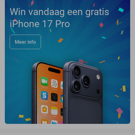
Win vandaag een gratis
iPhone 17 Pro
Meer info
favorite_border