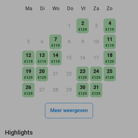
Ma
Di
Wo
Do
Vr
Za
Zo
2
4
1
3
€129
€119
7
11
5
6
8
9
10
€119
€119
12
13
14
18
15
16
17
€119
€119
€119
€129
19
20
23
24
25
21
22
€129
€129
€129
€129
€129
26
30
31
27
28
29
€129
€129
€129
Meer weergeven
Highlights