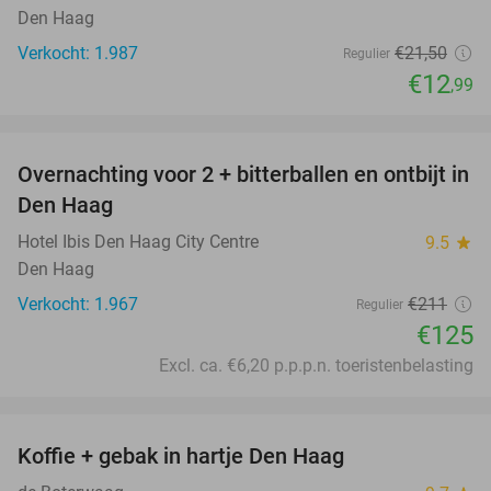
Den Haag
Verkocht: 1.987
€21
,50
Regulier
€12
,99
favorite_border
Overnachting voor 2 + bitterballen en ontbijt in
41%
Den Haag
Hotel Ibis Den Haag City Centre
9.5
star
Den Haag
Verkocht: 1.967
€211
Regulier
€125
Excl. ca. €6,20 p.p.p.n. toeristenbelasting
favorite_border
Koffie + gebak in hartje Den Haag
36%