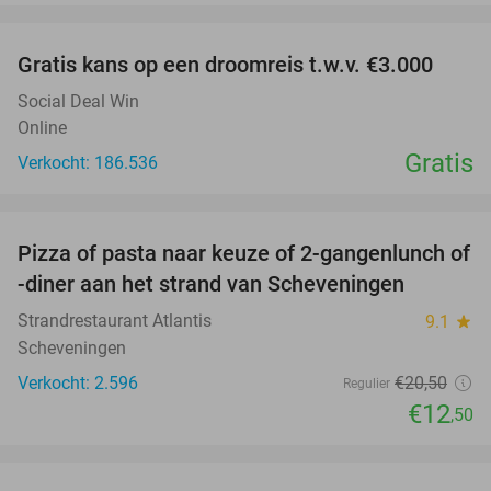
favorite_border
Gratis kans op een droomreis t.w.v. €3.000
Social Deal Win
Online
Gratis
Verkocht: 186.536
favorite_border
Pizza of pasta naar keuze of 2-gangenlunch of
39%
-diner aan het strand van Scheveningen
Strandrestaurant Atlantis
9.1
star
Scheveningen
Verkocht: 2.596
€20
,50
Regulier
€12
,50
favorite_border