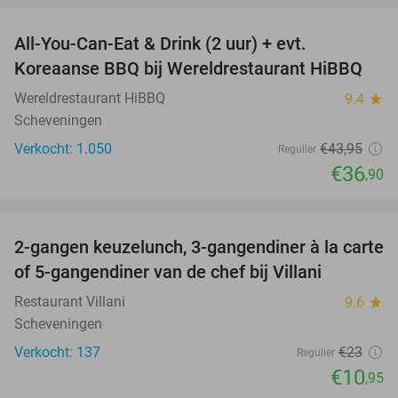
All-You-Can-Eat & Drink (2 uur) + evt.
16%
Koreaanse BBQ bij Wereldrestaurant HiBBQ
Wereldrestaurant HiBBQ
9.4
star
Scheveningen
Verkocht: 1.050
€43
,95
Regulier
€36
,90
favorite_border
2-gangen keuzelunch, 3-gangendiner à la carte
52%
of 5-gangendiner van de chef bij Villani
Restaurant Villani
9.6
star
Scheveningen
Verkocht: 137
€23
Regulier
€10
,95