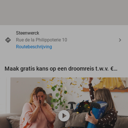
Steenwerck
Rue de la Philippoterie 10
Routebeschrijving
Maak gratis kans op een droomreis t.w.v. €3.000!
play_circle