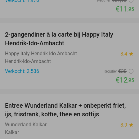
Verkocht: 1.976
€21
,95
Regulier
€11
,95
favorite_border
2-gangendiner à la carte bij Happy Italy
35%
Hendrik-Ido-Ambacht
Happy Italy Hendrik-Ido-Ambacht
8.4
star
Hendrik-Ido-Ambacht
Verkocht: 2.536
€20
Regulier
€12
,95
favorite_border
Entree Wunderland Kalkar + onbeperkt friet,
32%
ijs, frisdrank, koffie, thee en softijs
Wunderland Kalkar
8.9
star
Kalkar