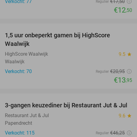
Verkocht: 77
€17
,50
Regulier
€12
,50
favorite_border
1,5 uur onbeperkt gamen bij HighScore
33%
NEW
Waalwijk
TODAY
HighScore Waalwijk
9.5
star
Waalwijk
Verkocht: 70
€20
,95
Regulier
€13
,95
favorite_border
3-gangen keuzediner bij Restaurant Jut & Jul
35%
Restaurant Jut & Jul
9.6
star
Papendrecht
Verkocht: 115
€46
,25
Regulier