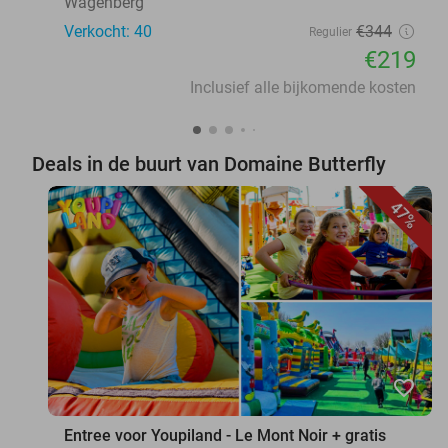
Wagenberg
Verkocht: 40
€344
Regulier
€219
Inclusief alle bijkomende kosten
Deals in de buurt van Domaine Butterfly
47%
favorite_border
Entree voor Youpiland - Le Mont Noir + gratis