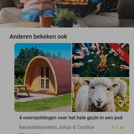
Anderen bekeken ook
36%
favorite_border
4 overnachtingen voor het hele gezin in een pod
Recreatieboerderij Johan & Caroline
9.4
star