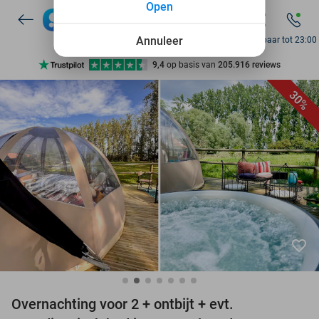
Open
7 dagen per week beschikbaar
10+ miljoen leden
Annuleer
Bereikbaar tot 23:00
9,4
op basis van
205.916 reviews
Ontdek 15.000+ deals
30%
7 dagen per week beschikbaar
10+ miljoen leden
favorite_border
Overnachting voor 2 + ontbijt + evt.