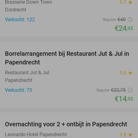
Brasserie Down Town
9.7
star
Dordrecht
Verkocht: 122
€40
Regulier
€24
,95
favorite_border
Borrelarrangement bij Restaurant Jut & Jul in
34%
Papendrecht
Restaurant Jut & Jul
9.6
star
Papendrecht
Verkocht: 73
€22
,75
Regulier
€14
,95
favorite_border
Overnachting voor 2 + ontbijt in Papendrecht
26%
Leonardo Hotel Papendrecht
9.8
star