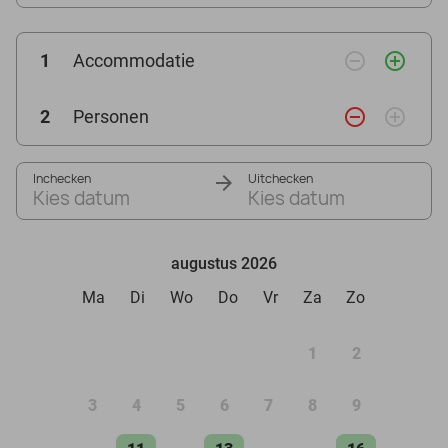
remove_circle_outline
add_circle_outline
1
Accommodatie
remove_circle_outline
add_circle_outline
2
Personen
Inchecken
Uitchecken
Kies datum
Kies datum
augustus 2026
Ma
Di
Wo
Do
Vr
Za
Zo
1
2
3
4
5
6
7
8
9