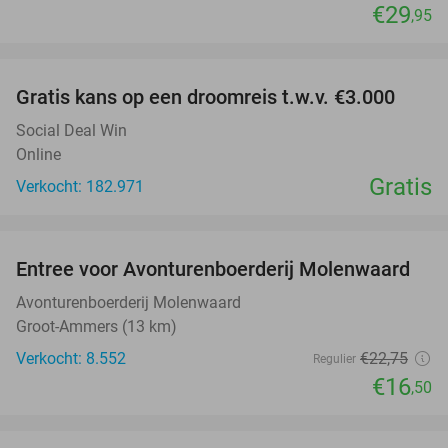
€29
,95
favorite_border
Gratis kans op een droomreis t.w.v. €3.000
Social Deal Win
Online
Gratis
Verkocht: 182.971
favorite_border
Entree voor Avonturenboerderij Molenwaard
27%
Avonturenboerderij Molenwaard
Groot-Ammers (13 km)
Verkocht: 8.552
€22
,75
Regulier
€16
,50
favorite_border