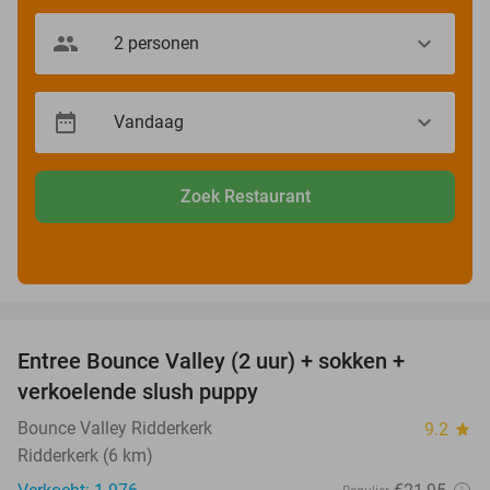
Zoek Restaurant
favorite_border
Entree Bounce Valley (2 uur) + sokken +
46%
verkoelende slush puppy
Bounce Valley Ridderkerk
9.2
star
Ridderkerk (6 km)