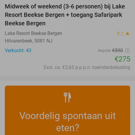
Midweek of weekend (3-6 personen) bij Lake
53%
Resort Beekse Bergen + toegang Safaripark
Beekse Bergen
Lake Resort Beekse Bergen
9.1
star
Hilvarenbeek, 5081 NJ
Verkocht: 43
€590
Regulier
€275
Excl. ca. €2,65 p.p.p.n. toeristenbelasting
Voordelig spontaan uit
eten?