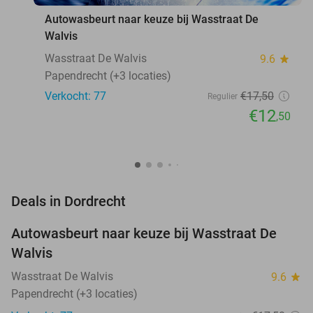
Autowasbeurt naar keuze bij Wasstraat De
Walvis
Wasstraat De Walvis
9.6
star
Papendrecht (+3 locaties)
Verkocht: 77
€17
,50
Regulier
€12
,50
favorite_border
Deals in Dordrecht
Autowasbeurt naar keuze bij Wasstraat De
29%
Walvis
Wasstraat De Walvis
9.6
star
Papendrecht (+3 locaties)