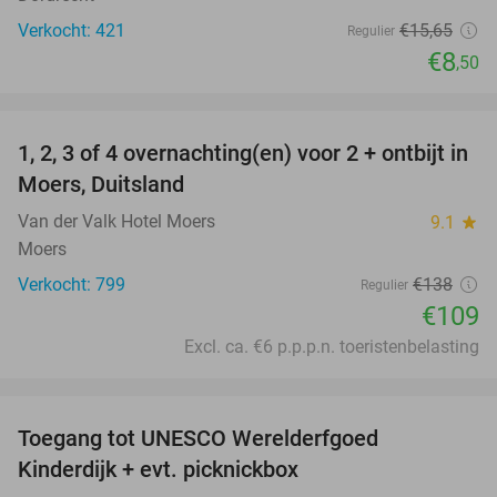
Verkocht: 421
€15
,65
Regulier
€8
,50
favorite_border
1, 2, 3 of 4 overnachting(en) voor 2 + ontbijt in
21%
Moers, Duitsland
Van der Valk Hotel Moers
9.1
star
Moers
Verkocht: 799
€138
Regulier
€109
Excl. ca. €6 p.p.p.n. toeristenbelasting
favorite_border
Toegang tot UNESCO Werelderfgoed
28%
Kinderdijk + evt. picknickbox