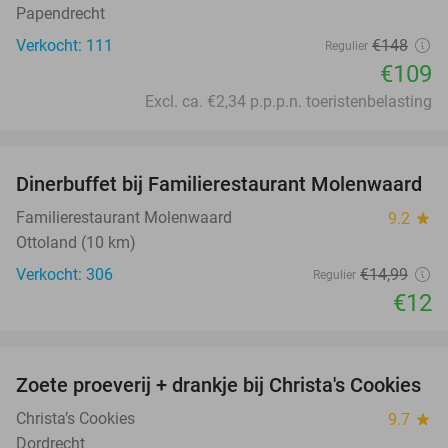
Papendrecht
Verkocht: 111
€148
Regulier
€109
Excl. ca. €2,34 p.p.p.n. toeristenbelasting
favorite_border
Dinerbuffet bij Familierestaurant Molenwaard
20%
Familierestaurant Molenwaard
9.2
star
Ottoland (10 km)
Verkocht: 306
€14
,99
Regulier
€12
favorite_border
Zoete proeverij + drankje bij Christa's Cookies
46%
Christa’s Cookies
9.7
star
Dordrecht