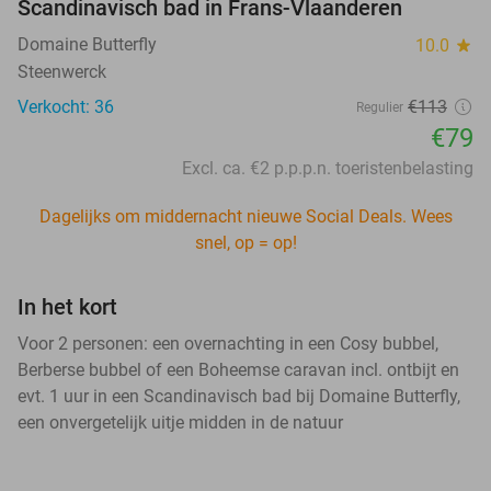
Scandinavisch bad in Frans-Vlaanderen
Domaine Butterfly
10.0
star
Steenwerck
Verkocht: 36
€113
Regulier
€79
Excl. ca. €2 p.p.p.n. toeristenbelasting
Dagelijks om middernacht nieuwe Social Deals. Wees
snel, op = op!
In het kort
Voor 2 personen: een overnachting in een Cosy bubbel,
Berberse bubbel of een Boheemse caravan incl. ontbijt en
evt. 1 uur in een Scandinavisch bad bij Domaine Butterfly,
een onvergetelijk uitje midden in de natuur