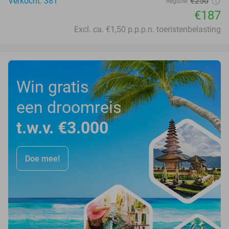
Verkocht: 381
€250
Regulier
€187
Excl. ca. €1,50 p.p.p.n. toeristenbelasting
Win gratis
een droomreis
t.w.v. €3.000
Doe mee!