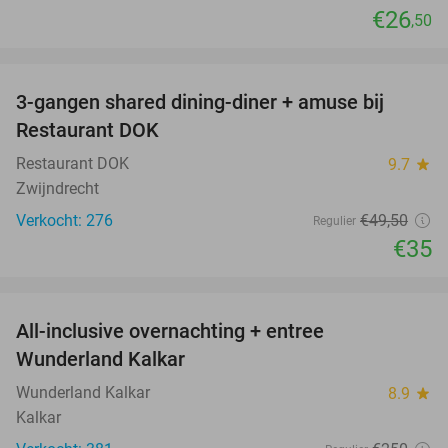
€26
,50
favorite_border
3-gangen shared dining-diner + amuse bij
29%
Restaurant DOK
Restaurant DOK
9.7
star
Zwijndrecht
Verkocht: 276
€49
,50
Regulier
€35
favorite_border
All-inclusive overnachting + entree
25%
Wunderland Kalkar
Wunderland Kalkar
8.9
star
Kalkar