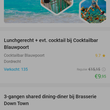
favorite_border
Lunchgerecht + evt. cocktail bij Cocktailbar
34%
Blauwpoort
Cocktailbar Blauwpoort
9.7
star
Dordrecht
Verkocht: 135
€15
,15
Regulier
€9
,95
favorite_border
3-gangen shared dining-diner bij Brasserie
38%
Down Town