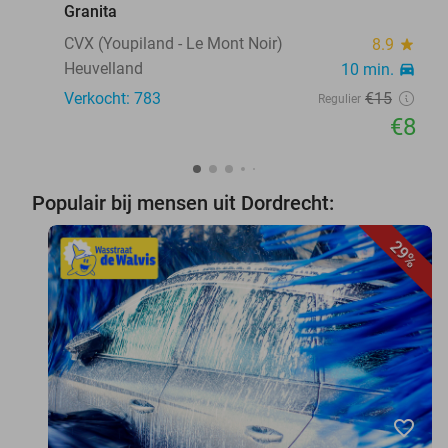
Granita
CVX (Youpiland - Le Mont Noir)
8.9
star
Heuvelland
10 min.
directions_car
Verkocht: 783
€15
Regulier
€8
Populair bij mensen uit Dordrecht:
29%
favorite_border