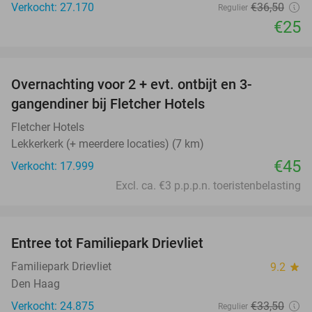
Verkocht: 27.170
€36
,50
Regulier
€25
favorite_border
Overnachting voor 2 + evt. ontbijt en 3-
gangendiner bij Fletcher Hotels
Fletcher Hotels
Lekkerkerk (+ meerdere locaties) (7 km)
€45
Verkocht: 17.999
Excl. ca. €3 p.p.p.n. toeristenbelasting
favorite_border
Entree tot Familiepark Drievliet
21%
Familiepark Drievliet
9.2
star
Den Haag
Verkocht: 24.875
€33
,50
Regulier