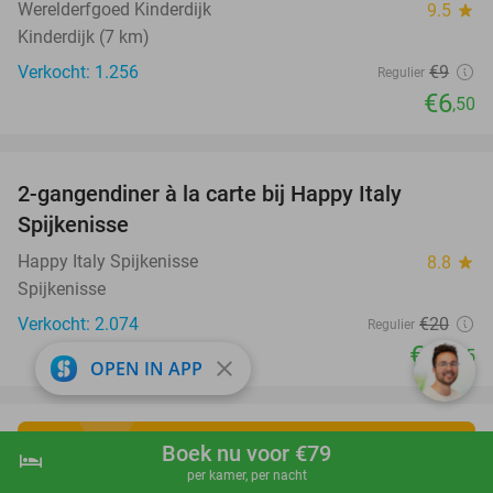
Werelderfgoed Kinderdijk
9.5
star
Kinderdijk (7 km)
Verkocht: 1.256
€9
Regulier
€6
,50
favorite_border
2-gangendiner à la carte bij Happy Italy
35%
Spijkenisse
Happy Italy Spijkenisse
8.8
star
Spijkenisse
Verkocht: 2.074
€20
Regulier
€12
,95
close
OPEN IN APP
Boek nu voor €79
hotel
shopping_cart
Boek nu
navigate_next
Ontdek de leukste
per kamer, per nacht