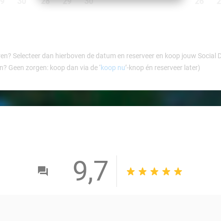
9
30
28
29
30
26
2
ren? Selecteer dan hierboven de datum en reserveer en koop jouw Social Dea
en? Geen zorgen: koop dan via de ‘
koop nu
’-knop én reserveer later)
9,7