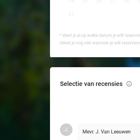
24
25
26
27
28
2
31
*
Weet je al op welke datum je wilt reserve
(Weet je nog niet wanneer je wilt reserver
Selectie van recensies
info_outlined
J.
Mevr. J. Van Leeuwen