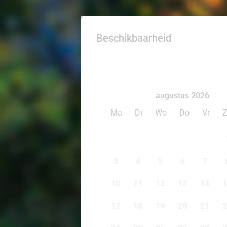
Beschikbaarheid
augustus 2026
Ma
Di
Wo
Do
Vr
3
4
5
6
7
10
11
12
13
14
1
17
18
19
20
21
2