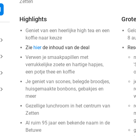
Zetten
l
Highlights
Grote
Geniet van een heerlijke high tea en een
Gel
koffie naar keuze
8 a
ard_arrow_right
Zie
hier
de inhoud van de deal
Res
ard_arrow_right
Verwen je smaakpapillen met
n
verrukkelijke zoete en hartige hapjes,
'
een potje thee en koffie
o
ard_arrow_right
Je geniet van scones, belegde broodjes,
j
ard_arrow_right
huisgemaakte bonbons, gebakjes en
r
meer
w
Gezellige lunchroom in het centrum van
r
Zetten
m
g
Al ruim 95 jaar een bekende naam in de
Betuwe
g