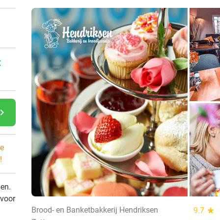
:
gate_next
e
!
den.
 voor
Brood- en Banketbakkerij Hendriksen
9.7
star