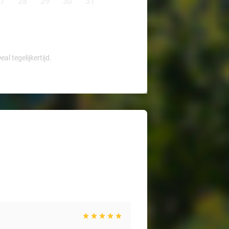
7
28
29
30
31
l tegelijkertijd.