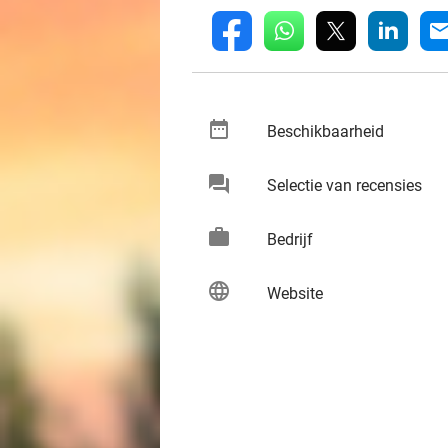
whatsapp
linkedin
fb
mai
date_range
keybo
Beschikbaarheid
chat
keybo
Selectie van recensies
work
keybo
Bedrijf
language
keybo
Website