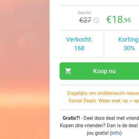
Regulier
€18
€27
,95
Verkocht:
Korting
168
30%
shopping_cart
Koop nu
navi
Dagelijks om middernacht nieuw
Social Deals. Wees snel, op = op
Gratis?!
- Deel deze deal met vrien
Kopen drie vrienden? Dan is de deal
jou gratis! (
info
)