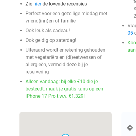
t
Zie
hier
de lovende recensies
K
Perfect voor een gezellige middag met
2
vriend(inn)en of familie
Vra
Ook leuk als cadeau!
05
o
Ook geldig op zaterdag!
Koo
Uiteraard wordt er rekening gehouden
aan
met vegetariërs en (di)eetwensen of
allergieën, vermeld deze bij je
reservering
Alleen vandaag: bij elke €10 die je
besteedt, maak je gratis kans op een
iPhone 17 Pro t.w.v. €1.329!