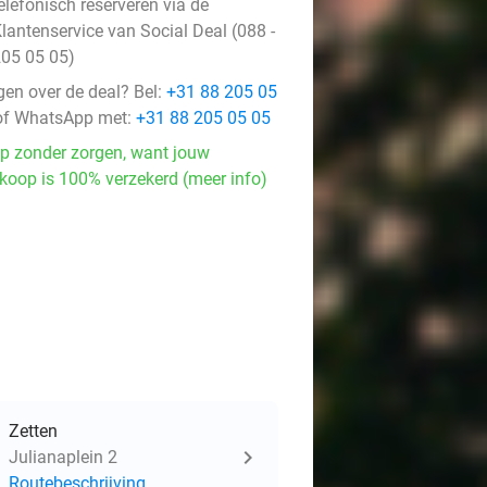
elefonisch reserveren via de
lantenservice van Social Deal (088 -
05 05 05)
gen over de deal? Bel:
+31 88 205 05
f WhatsApp met:
+31 88 205 05 05
p zonder zorgen, want jouw
koop is 100% verzekerd (meer info)
Zetten
Julianaplein 2
Routebeschrijving