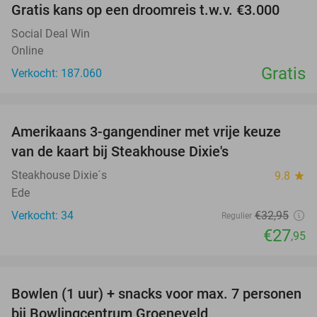
Gratis kans op een droomreis t.w.v. €3.000
Social Deal Win
Online
Gratis
Verkocht: 187.060
favorite_border
Amerikaans 3-gangendiner met vrije keuze
15%
van de kaart bij Steakhouse Dixie's
Steakhouse Dixie´s
9.8
star
Ede
Verkocht: 34
€32
,95
Regulier
€27
,95
favorite_border
Bowlen (1 uur) + snacks voor max. 7 personen
40%
bij Bowlingcentrum Groeneveld