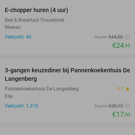
E-chopper huren (4 uur)
44%
Bed & Breakfast Trouwborst
Rhenen
Verkocht: 40
€44
,50
Regulier
€24
,95
favorite_border
3-gangen keuzediner bij Pannenkoekenhuis De
42%
Langenberg
Pannenkoekenhuis De Langenberg
9.7
star
Ede
Verkocht: 1.310
€30
,15
Regulier
€17
,50
favorite_border