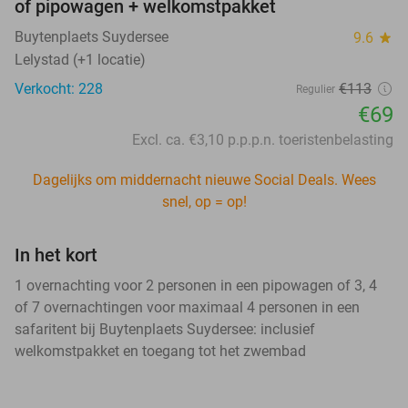
of pipowagen + welkomstpakket
Buytenplaets Suydersee
9.6
star
Lelystad (+1 locatie)
Verkocht: 228
€113
Regulier
€69
Excl. ca. €3,10 p.p.p.n. toeristenbelasting
Dagelijks om middernacht nieuwe Social Deals. Wees
snel, op = op!
In het kort
1 overnachting voor 2 personen in een pipowagen of 3, 4
of 7 overnachtingen voor maximaal 4 personen in een
safaritent bij Buytenplaets Suydersee: inclusief
welkomstpakket en toegang tot het zwembad