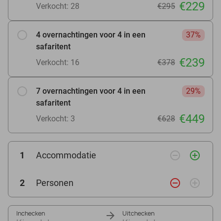
€229
Verkocht: 28
€295
4 overnachtingen voor 4 in een
37%
safaritent
€239
Verkocht: 16
€378
7 overnachtingen voor 4 in een
29%
safaritent
€449
Verkocht: 3
€628
remove_circle_outline
add_circle_outline
1
Accommodatie
remove_circle_outline
add_circle_outline
2
Personen
Inchecken
Uitchecken