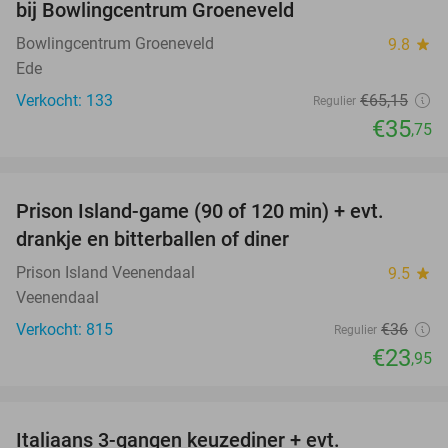
bij Bowlingcentrum Groeneveld
Bowlingcentrum Groeneveld
9.8
star
Ede
Verkocht: 133
€65
,15
Regulier
€35
,75
favorite_border
Prison Island-game (90 of 120 min) + evt.
33%
drankje en bitterballen of diner
Prison Island Veenendaal
9.5
star
Veenendaal
Verkocht: 815
€36
Regulier
€23
,95
favorite_border
Italiaans 3-gangen keuzediner + evt.
28%