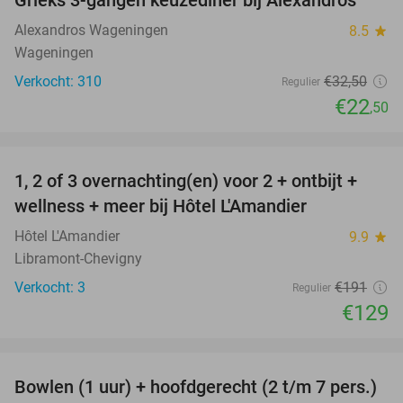
31%
Alexandros Wageningen
8.5
star
Wageningen
Verkocht: 310
€32
,50
Regulier
€22
,50
favorite_border
1, 2 of 3 overnachting(en) voor 2 + ontbijt +
32%
NEW
wellness + meer bij Hôtel L'Amandier
TODAY
Hôtel L'Amandier
9.9
star
Libramont-Chevigny
Verkocht: 3
€191
Regulier
€129
favorite_border
Bowlen (1 uur) + hoofdgerecht (2 t/m 7 pers.)
45%