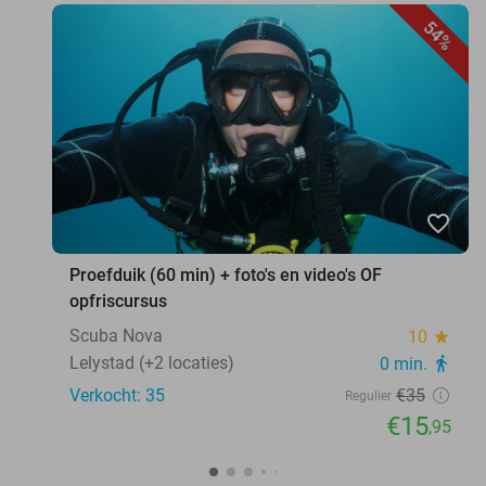
54%
favorite_border
Proefduik (60 min) + foto's en video's OF
opfriscursus
Scuba Nova
10
star
Lelystad (+2 locaties)
0 min.
directions_walk
Verkocht: 35
€35
Regulier
€15
,95