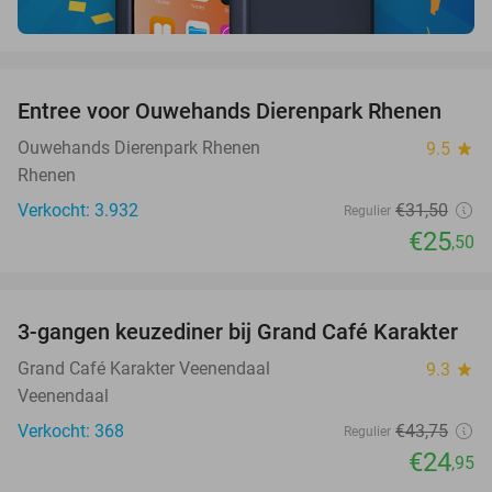
favorite_border
Entree voor Ouwehands Dierenpark Rhenen
19%
Ouwehands Dierenpark Rhenen
9.5
star
Rhenen
Verkocht: 3.932
€31
,50
Regulier
€25
,50
favorite_border
3-gangen keuzediner bij Grand Café Karakter
43%
Grand Café Karakter Veenendaal
9.3
star
Veenendaal
Verkocht: 368
€43
,75
Regulier
€24
,95