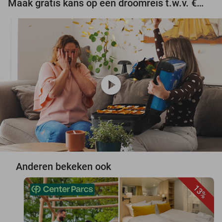
Maak gratis kans op een droomreis t.w.v. €3.000!
play_circle
Anderen bekeken ook
13%