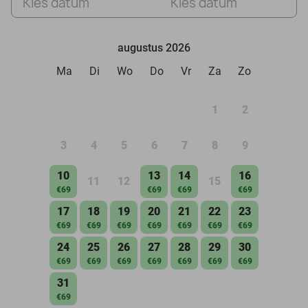
Kies datum
Kies datum
augustus 2026
Ma
Di
Wo
Do
Vr
Za
Zo
1
2
3
4
5
6
7
8
9
10
13
14
16
11
12
15
€69
€69
€69
€69
17
18
19
20
21
22
23
€69
€69
€69
€69
€69
€69
€69
24
25
26
27
28
29
30
€69
€69
€69
€69
€69
€69
€69
31
€69