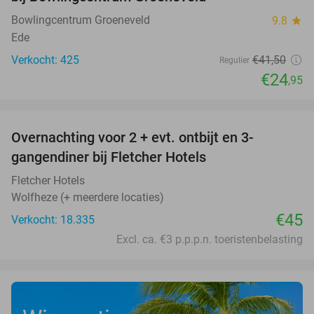
Bowlingcentrum Groeneveld
9.8
star
Ede
Verkocht: 425
€41
,50
Regulier
€24
,95
favorite_border
Overnachting voor 2 + evt. ontbijt en 3-
gangendiner bij Fletcher Hotels
Fletcher Hotels
Wolfheze (+ meerdere locaties)
€45
Verkocht: 18.335
Excl. ca. €3 p.p.p.n. toeristenbelasting