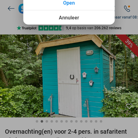
Open
7 dagen per week beschikbaar
10+ miljoen leden
Annuleer
Bereikbaar vanaf 08
9,4
op basis van
206.262 reviews
Ontdek 15.000+ deals
39%
7 dagen per week beschikbaar
10+ miljoen leden
favorite_border
Overnachting(en) voor 2-4 pers. in safaritent