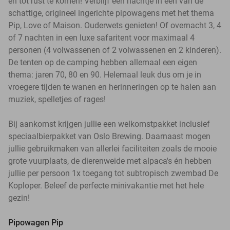
en tot rust te komen! Verblijf een nachtje in één van de
schattige, origineel ingerichte pipowagens met het thema
Pip, Love of Maison. Ouderwets genieten! Of overnacht 3, 4
of 7 nachten in een luxe safaritent voor maximaal 4
personen (4 volwassenen of 2 volwassenen en 2 kinderen).
De tenten op de camping hebben allemaal een eigen
thema: jaren 70, 80 en 90. Helemaal leuk dus om je in
vroegere tijden te wanen en herinneringen op te halen aan
muziek, spelletjes of rages!
Bij aankomst krijgen jullie een welkomstpakket inclusief
speciaalbierpakket van Oslo Brewing. Daarnaast mogen
jullie gebruikmaken van allerlei faciliteiten zoals de mooie
grote vuurplaats, de dierenweide met alpaca's én hebben
jullie per persoon 1x toegang tot subtropisch zwembad De
Koploper. Beleef de perfecte minivakantie met het hele
gezin!
Pipowagen Pip