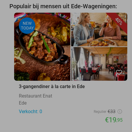
Populair bij mensen uit Ede-Wageningen:
40%
NEW
TODAY
favorite_border
3-gangendiner à la carte in Ede
Restaurant Enat
Ede
Verkocht: 0
€33
Regulier
€19
,95