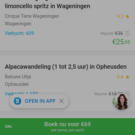
limoncello spritz in Wageningen
Cinque Terre Wageningen
9.3
star
Wageningen
Verkocht: 609
€36
Regulier
€25
,95
favorite_border
Alpacawandeling (1 tot 2,5 uur) in Opheusden
38%
Betuwe Uitje
9.6
star
Opheusden
Verkocht: 1.650
€18
,50
Regulier
close
OPEN IN APP
€11
,50
favorite_border
Boek nu voor €69
hotel
shopping_cart
Boek nu
navigate_next
Wandelarrangement incl. gebak en 2-
36%
per kamer, per nacht