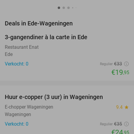
favorite_border
Deals in Ede-Wageningen
3-gangendiner à la carte in Ede
40%
NEW
TODAY
Restaurant Enat
Ede
Verkocht: 0
€33
Regulier
€19
,95
favorite_border
Huur e-copper (3 uur) in Wageningen
29%
NEW
TODAY
E-chopper Wageningen
9.4
star
Wageningen
Verkocht: 0
€35
Regulier
€24
,95