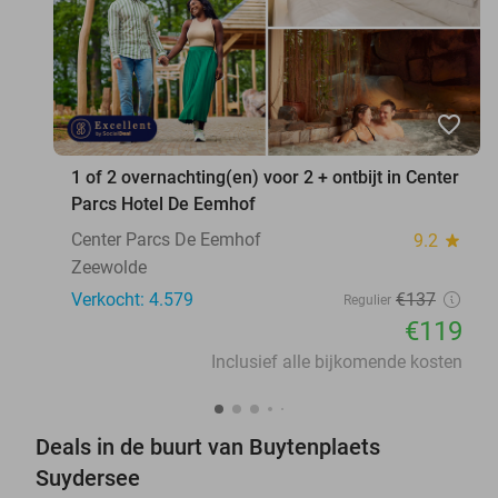
favorite_border
1 of 2 overnachting(en) voor 2 + ontbijt in Center
Parcs Hotel De Eemhof
Center Parcs De Eemhof
9.2
star
Zeewolde
Verkocht: 4.579
€137
Regulier
€119
Inclusief alle bijkomende kosten
Deals in de buurt van Buytenplaets
Suydersee