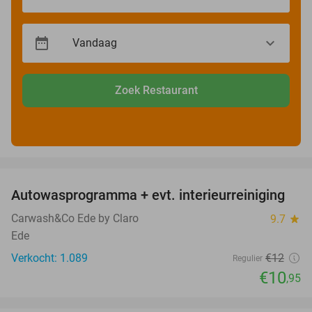
Zoek Restaurant
favorite_border
Autowasprogramma + evt. interieurreiniging
9%
Carwash&Co Ede by Claro
9.7
star
Ede
Verkocht: 1.089
€12
Regulier
€10
,95
favorite_border