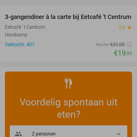
favorite_border
3-gangendiner à la carte bij Eetcafé 't Centrum
36%
Eetcafé ´t Centrum
9.6
star
Harskamp
Verkocht: 407
€31
,05
Regulier
€19
,95
Voordelig spontaan uit
eten?