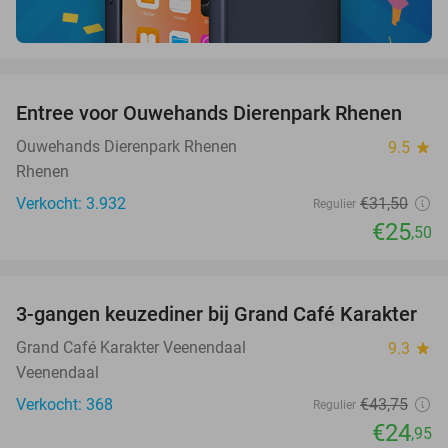
favorite_border
Entree voor Ouwehands Dierenpark Rhenen
19%
Ouwehands Dierenpark Rhenen
9.5
star
Rhenen
Verkocht: 3.932
€31
,50
Regulier
€25
,50
favorite_border
3-gangen keuzediner bij Grand Café Karakter
43%
Grand Café Karakter Veenendaal
9.3
star
Veenendaal
Verkocht: 368
€43
,75
Regulier
€24
,95