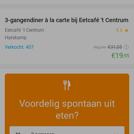
favorite_border
3-gangendiner à la carte bij Eetcafé 't Centrum
36%
Eetcafé ´t Centrum
9.6
star
Harskamp
Verkocht: 407
€31
,05
Regulier
€19
,95
Voordelig spontaan uit
eten?