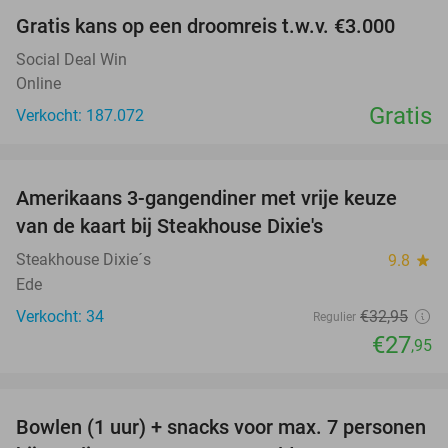
Gratis kans op een droomreis t.w.v. €3.000
Social Deal Win
Online
Gratis
Verkocht: 187.072
favorite_border
Amerikaans 3-gangendiner met vrije keuze
15%
van de kaart bij Steakhouse Dixie's
Steakhouse Dixie´s
9.8
star
Ede
Verkocht: 34
€32
,95
Regulier
€27
,95
favorite_border
Bowlen (1 uur) + snacks voor max. 7 personen
40%