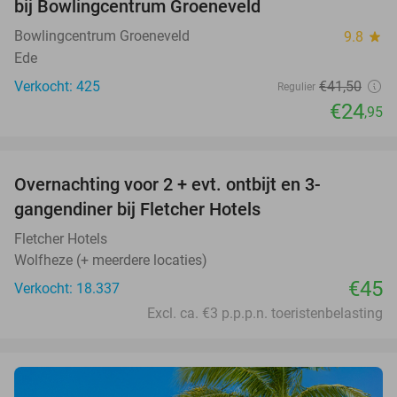
bij Bowlingcentrum Groeneveld
Bowlingcentrum Groeneveld
9.8
star
Ede
Verkocht: 425
€41
,50
Regulier
€24
,95
favorite_border
Overnachting voor 2 + evt. ontbijt en 3-
gangendiner bij Fletcher Hotels
Fletcher Hotels
Wolfheze (+ meerdere locaties)
€45
Verkocht: 18.337
Excl. ca. €3 p.p.p.n. toeristenbelasting