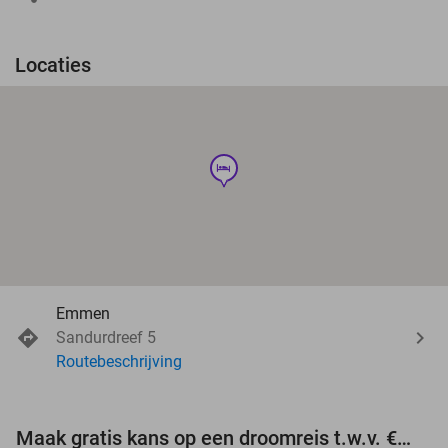
Locaties
hotel
Emmen
Sandurdreef 5
Routebeschrijving
Maak gratis kans op een droomreis t.w.v. €3.000!