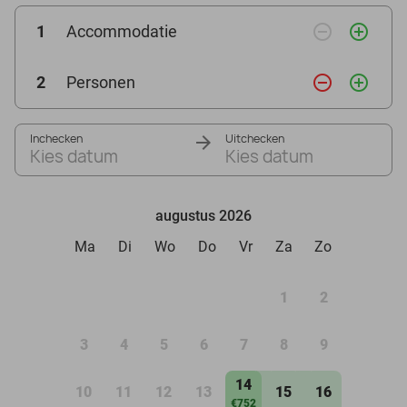
remove_circle_outline
add_circle_outline
1
Accommodatie
remove_circle_outline
add_circle_outline
2
Personen
Inchecken
Uitchecken
Kies datum
Kies datum
augustus 2026
Ma
Di
Wo
Do
Vr
Za
Zo
1
2
3
4
5
6
7
8
9
14
10
11
12
13
15
16
€752