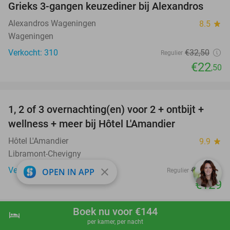
Grieks 3-gangen keuzediner bij Alexandros
31%
Alexandros Wageningen
8.5
star
Wageningen
Verkocht: 310
€32
,50
Regulier
€22
,50
favorite_border
1, 2 of 3 overnachting(en) voor 2 + ontbijt +
32%
NEW
wellness + meer bij Hôtel L'Amandier
TODAY
Hôtel L'Amandier
9.9
star
Libramont-Chevigny
Verkocht: 3
€191
close
OPEN IN APP
Regulier
€129
favorite_border
Boek nu voor €144
hotel
shopping_cart
Boek nu
navigate_next
per kamer, per nacht
Bowlen (1 uur) + hoofdgerecht (2 t/m 7 pers.)