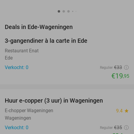
favorite_border
Deals in Ede-Wageningen
3-gangendiner à la carte in Ede
40%
NEW
TODAY
Restaurant Enat
Ede
Verkocht: 0
€33
Regulier
€19
,95
favorite_border
Huur e-copper (3 uur) in Wageningen
29%
NEW
TODAY
E-chopper Wageningen
9.4
star
Wageningen
Verkocht: 0
€35
Regulier