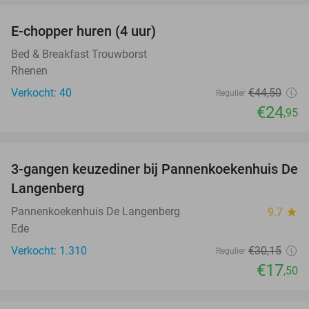
E-chopper huren (4 uur)
44%
Bed & Breakfast Trouwborst
Rhenen
Verkocht: 40
€44
,50
Regulier
€24
,95
favorite_border
3-gangen keuzediner bij Pannenkoekenhuis De
42%
Langenberg
Pannenkoekenhuis De Langenberg
9.7
star
Ede
Verkocht: 1.310
€30
,15
Regulier
€17
,50
favorite_border