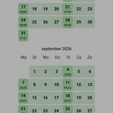
17
21
18
19
20
22
23
€990
€749
24
28
25
26
27
29
30
€848
€633
31
€731
september 2026
Ma
Di
Wo
Do
Vr
Za
Zo
4
1
2
3
5
6
€550
7
11
8
9
10
12
13
€620
€622
14
18
15
16
17
19
20
€621
€612
21
25
22
23
24
26
27