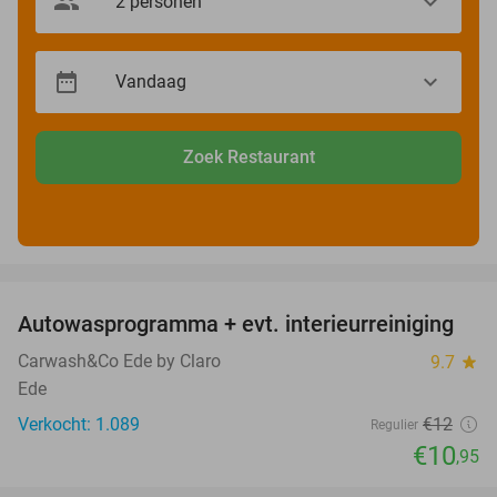
Zoek Restaurant
favorite_border
Autowasprogramma + evt. interieurreiniging
9%
Carwash&Co Ede by Claro
9.7
star
Ede
Verkocht: 1.089
€12
Regulier
€10
,95
favorite_border