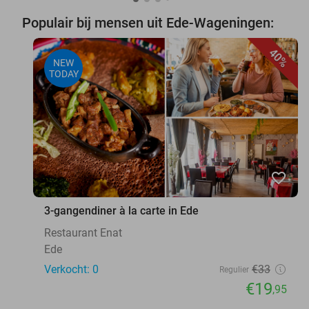
Populair bij mensen uit Ede-Wageningen:
40%
NEW
TODAY
favorite_border
3-gangendiner à la carte in Ede
Restaurant Enat
Ede
Verkocht: 0
€33
Regulier
€19
,95