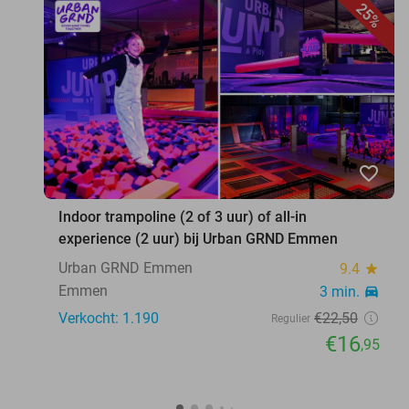
25%
favorite_border
Indoor trampoline (2 of 3 uur) of all-in
experience (2 uur) bij Urban GRND Emmen
Urban GRND Emmen
9.4
star
Emmen
3 min.
directions_car
Verkocht: 1.190
€22
,50
Regulier
€16
,95