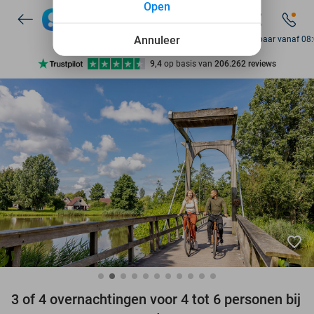
Open
7 dagen per week beschikbaar
10+ miljoen leden
Annuleer
Bereikbaar vanaf 08
9,4
op basis van
206.262 reviews
Ontdek 15.000+ deals
7 dagen per week beschikbaar
10+ miljoen leden
favorite_border
3 of 4 overnachtingen voor 4 tot 6 personen bij