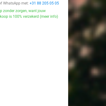
f WhatsApp met:
+31 88 205 05 05
p zonder zorgen, want jouw
koop is 100% verzekerd (meer info)