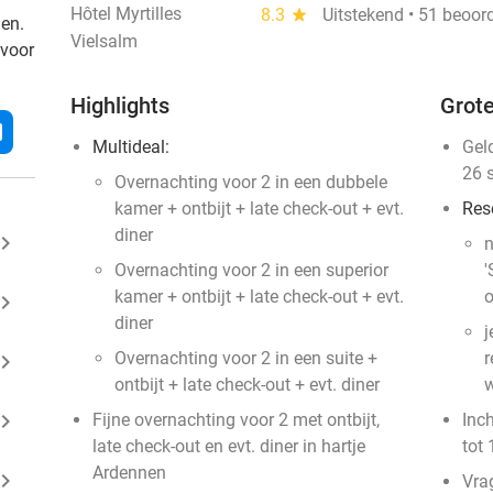
Hôtel Myrtilles
8.3
star
Uitstekend • 51 beoor
den.
Vielsalm
 voor
Highlights
Grote
l
Multideal:
Gel
26 
Overnachting voor 2 in een dubbele
kamer + ontbijt + late check-out + evt.
Res
diner
ard_arrow_right
n
Overnachting voor 2 in een superior
'
kamer + ontbijt + late check-out + evt.
o
ard_arrow_right
diner
j
Overnachting voor 2 in een suite +
r
ard_arrow_right
ontbijt + late check-out + evt. diner
w
ard_arrow_right
Fijne overnachting voor 2 met ontbijt,
Inc
late check-out en evt. diner in hartje
tot 
Ardennen
ard_arrow_right
Vra