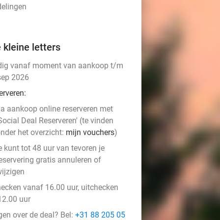
delingen
 kleine letters
dig vanaf moment van aankoop t/m
sep 2026
erveren:
a aankoop online reserveren met
Social Deal Reserveren' (te vinden
nder het overzicht:
mijn vouchers
)
e kunt tot 48 uur van tevoren je
eservering gratis annuleren of
ijzigen
hecken vanaf 16.00 uur, uitchecken
12.00 uur
gen over de deal? Bel:
+31 88 205 05