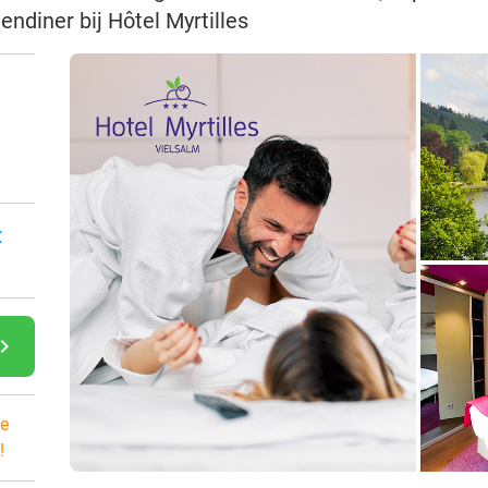
endiner bij Hôtel Myrtilles
:
gate_next
e
!