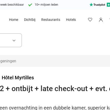
 week beschikbaar
10+ miljoen leden
Home
Dichtbij
Restaurants
Hotels
keyboard_arrow_down
>
Hôtel Myrtilles
 + ontbijt + late check-out + evt. 
een overnachting in een dubbele kamer, superior ka