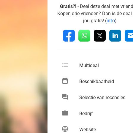
Gratis?!
- Deel deze deal met vrien
Kopen drie vrienden? Dan is de deal
jou gratis! (
info
)
whatsapp
linkedin
fb
mai
list
keybo
Multideal
date_range
keybo
Beschikbaarheid
chat
keybo
Selectie van recensies
work
keybo
Bedrijf
language
keybo
Website