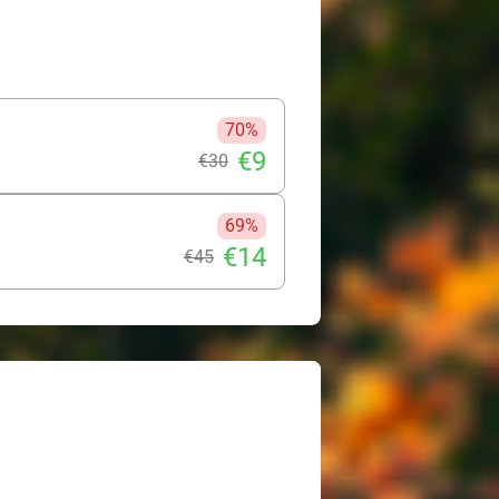
bij jou passen en hoe jij jezelf het
ot van een lekkernij en een drankje.
70%
€9
€30
69%
€14
€45