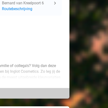
Bernard van Kreelpoort 6
Routebeschrijving
amilie of collega's? Volg dan deze
bij Inglot Cosmetics. Zo leg jij de
n de meest uitgebreide kleurvariaties
 kleuren zijn sterk gepigmenteerd en
zeer geliefd zijn en veel worden
 ervaren professional leer je alle