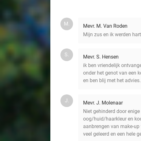
M.
Mevr. M. Van Roden
Mijn zus en ik werden har
S.
Mevr. S. Hensen
ik ben vriendelijk ontva
onder het genot van een ko
en ben blij met het advies.
J.
Mevr. J. Molenaar
Niet gehinderd door enige
oog/huid/haarkleur en koo
aanbrengen van make-up wa
veel geleerd en een hele 