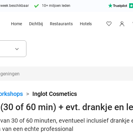
 week beschikbaar
10+ miljoen leden
Home
Dichtbij
Restaurants
Hotels
keyboard_arrow_down
orkshops
>
Inglot Cosmetics
0 of 60 min) + evt. drankje en le
n 30 of 60 minuten, eventueel inclusief drankje en
s van een echte professional