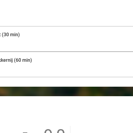
do's en don'ts op het gebied van make-up, welke kleuren 
mooist kunt presenteren. En dat allemaal onder het gen
Veel plezier!
 (30 min)
kernij (60 min)