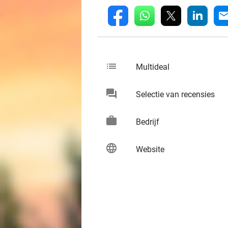
whatsapp
linkedin
fb
mai
list
keybo
Multideal
chat
keybo
Selectie van recensies
work
keybo
Bedrijf
language
keybo
Website