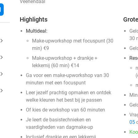
Veenendaal
l
Highlights
Grote
Multideal:
Gel
30 
ard_arrow_right
Make-upworkshop met focuspunt (30
min) €9
Gel
ard_arrow_right
Make-upworkshop + drankje +
Res
lekkernij (60 min) €14
n
ard_arrow_right
Ga voor een make-upworkshop van 30
(
minuten met een focuspunt
m
ard_arrow_right
Leer jezelf prachtig opmaken en ontdek
Min
welke kleuren het best bij je passen
Geld
Of kies de workshop van 60 minuten
Vra
Je leert de basistechnieken en
05
o
vaardigheden van dagmake-up
Koo
Inclusief drankje en een lekkernij