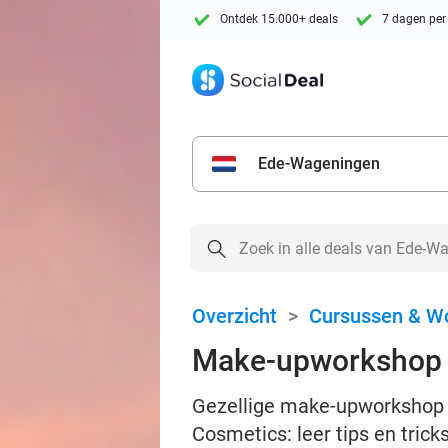
Ontdek 15.000+ deals
7 dagen per
Ede-Wageningen
Overzicht
>
Cursussen & W
Make-upworkshop (3
Gezellige make-upworkshop va
Cosmetics: leer tips en trick