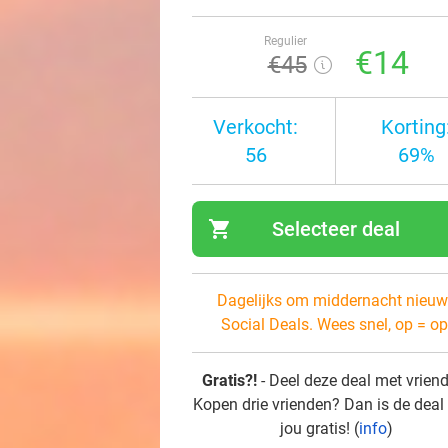
Regulier
€14
€45
Verkocht:
Korting
56
69%
shopping_cart
Selecteer deal
navi
Dagelijks om middernacht nieuw
Social Deals. Wees snel, op = op
Gratis?!
- Deel deze deal met vrien
Kopen drie vrienden? Dan is de deal
jou gratis! (
info
)