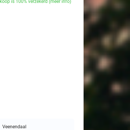
koop is 100% verzekerd (meer info)
Veenendaal