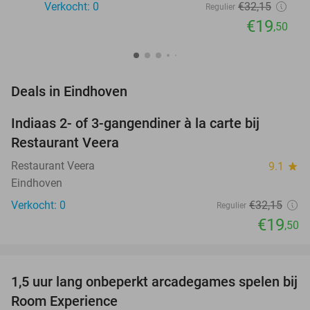
Verkocht: 0
€32
,15
Regulier
€19
,50
favorite_border
Deals in Eindhoven
Indiaas 2- of 3-gangendiner à la carte bij
39%
NEW
Restaurant Veera
TODAY
Restaurant Veera
9.1
star
Eindhoven
Verkocht: 0
€32
,15
Regulier
€19
,50
favorite_border
1,5 uur lang onbeperkt arcadegames spelen bij
46%
NEW
Room Experience
TODAY