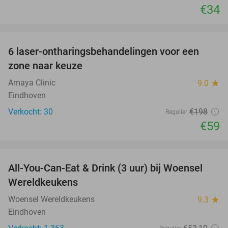
€34
favorite_border
6 laser-ontharingsbehandelingen voor een
70%
zone naar keuze
Amaya Clinic
9.0
star
Eindhoven
Verkocht: 30
€198
Regulier
€59
favorite_border
All-You-Can-Eat & Drink (3 uur) bij Woensel
15%
Wereldkeukens
Woensel Wereldkeukens
9.3
star
Eindhoven