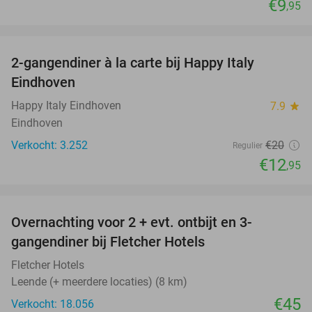
€9
,95
favorite_border
2-gangendiner à la carte bij Happy Italy
35%
Eindhoven
Happy Italy Eindhoven
7.9
star
Eindhoven
Verkocht: 3.252
€20
Regulier
€12
,95
favorite_border
Overnachting voor 2 + evt. ontbijt en 3-
gangendiner bij Fletcher Hotels
Fletcher Hotels
Leende (+ meerdere locaties) (8 km)
€45
Verkocht: 18.056