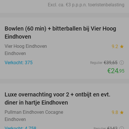
Excl. ca. €3 p.p.p.n. toeristenbelasting
favorite_border
Bowlen (60 min) + bitterballen bij Vier Hoog
37%
Eindhoven
Vier Hoog Eindhoven
9.2
star
Eindhoven
Verkocht: 375
€39
,65
Regulier
€24
,95
favorite_border
Luxe overnachting voor 2 + ontbijt en evt.
13%
diner in hartje Eindhoven
Pullman Eindhoven Cocagne
9.8
star
Eindhoven
Verkocht: 4.758
€142
Regulier