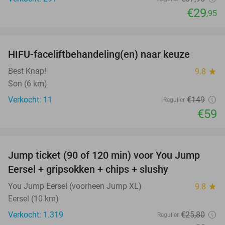
€29
,95
favorite_border
HIFU-faceliftbehandeling(en) naar keuze
60%
Best Knap!
9.8
star
Son (6 km)
Verkocht: 11
€149
Regulier
€59
favorite_border
Jump ticket (90 of 120 min) voor You Jump
61%
Eersel + gripsokken + chips + slushy
You Jump Eersel (voorheen Jump XL)
9.8
star
Eersel (10 km)
Verkocht: 1.319
€25
,80
Regulier