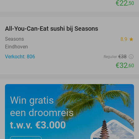
€22
,50
favorite_border
All-You-Can-Eat sushi bij Seasons
14%
Seasons
8.9
star
Eindhoven
Verkocht: 806
€38
Regulier
€32
,60
Win gratis
een droomreis
t.w.v. €3.000