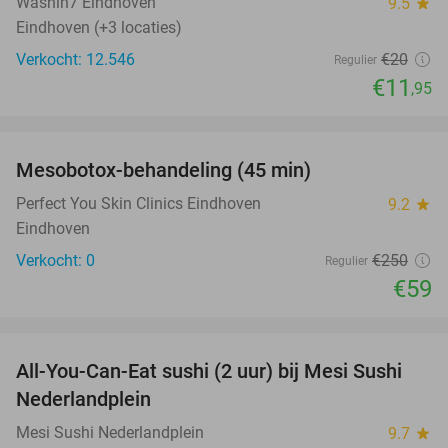
Washin7 Eindhoven
9.5
star
Eindhoven (+3 locaties)
Verkocht: 12.546
€20
Regulier
€11
,95
favorite_border
Mesobotox-behandeling (45 min)
76%
NEW
TODAY
Perfect You Skin Clinics Eindhoven
9.2
star
Eindhoven
Verkocht: 0
€250
Regulier
€59
favorite_border
All-You-Can-Eat sushi (2 uur) bij Mesi Sushi
21%
Nederlandplein
Mesi Sushi Nederlandplein
9.7
star