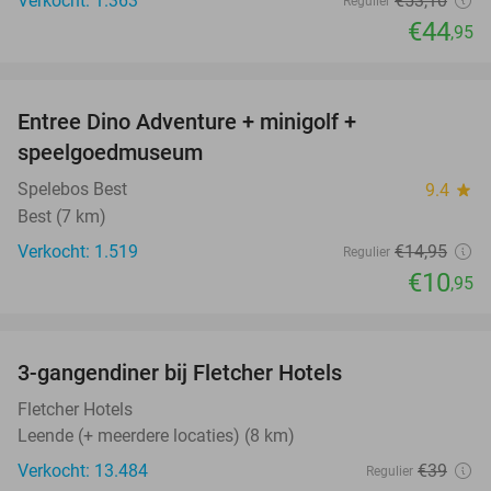
Verkocht: 1.363
€53
,10
Regulier
€44
,95
favorite_border
Entree Dino Adventure + minigolf +
27%
speelgoedmuseum
Spelebos Best
9.4
star
Best (7 km)
Verkocht: 1.519
€14
,95
Regulier
€10
,95
favorite_border
3-gangendiner bij Fletcher Hotels
42%
Fletcher Hotels
Leende (+ meerdere locaties) (8 km)
Verkocht: 13.484
€39
Regulier