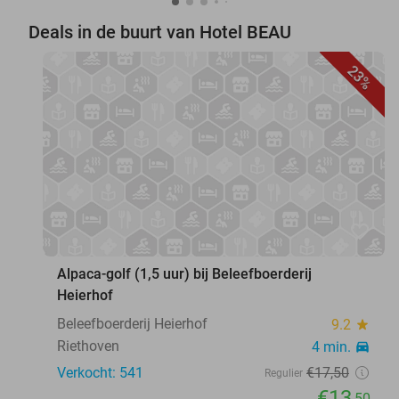
Deals in de buurt van Hotel BEAU
23%
favorite_border
Alpaca-golf (1,5 uur) bij Beleefboerderij
Heierhof
Beleefboerderij Heierhof
9.2
star
Riethoven
4 min.
directions_car
Verkocht: 541
€17
,50
Regulier
€13
,50