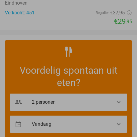
Eindhoven
Verkocht: 451
€37
,95
Regulier
€29
,95
Voordelig spontaan uit
eten?