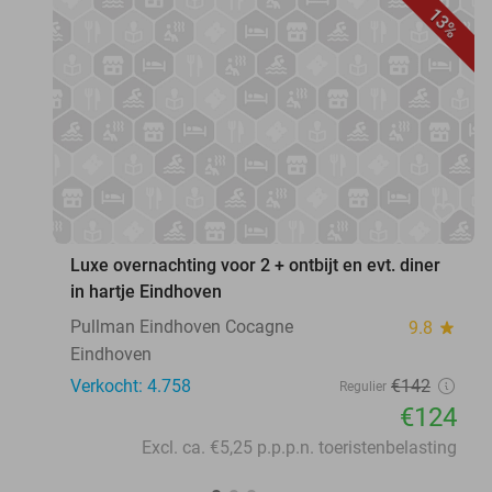
13%
favorite_border
Luxe overnachting voor 2 + ontbijt en evt. diner
in hartje Eindhoven
Pullman Eindhoven Cocagne
9.8
star
Eindhoven
Verkocht: 4.758
€142
Regulier
€124
Excl. ca. €5,25 p.p.p.n. toeristenbelasting