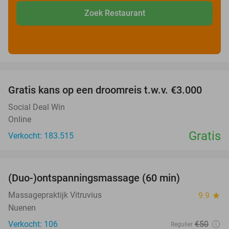
Zoek Restaurant
favorite_border
Gratis kans op een droomreis t.w.v. €3.000
Social Deal Win
Online
Gratis
Verkocht: 183.515
favorite_border
(Duo-)ontspanningsmassage (60 min)
32%
Massagepraktijk Vitruvius
9.9
star
Nuenen
Verkocht: 106
€50
Regulier