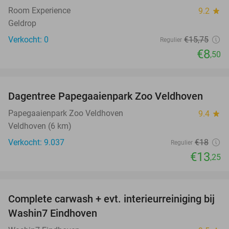
Room Experience
9.2
star
Geldrop
Verkocht: 0
€15
,75
Regulier
€8
,50
favorite_border
Dagentree Papegaaienpark Zoo Veldhoven
26%
Papegaaienpark Zoo Veldhoven
9.4
star
Veldhoven (6 km)
Verkocht: 9.037
€18
Regulier
€13
,25
favorite_border
Complete carwash + evt. interieurreiniging bij
40%
Washin7 Eindhoven