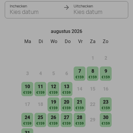
Inchecken
Uitchecken
Kies datum
Kies datum
augustus 2026
Ma
Di
Wo
Do
Vr
Za
Zo
1
2
7
8
9
3
4
5
6
€159
€159
€159
10
11
12
13
14
15
16
€159
€159
€159
€159
19
20
21
23
17
18
22
€159
€159
€159
€159
24
25
26
27
28
30
29
€159
€159
€159
€159
€159
€159
31