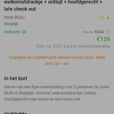
welkomstdrankje + ontbijt + hoofdgerecht +
late check out
Hotel BEAU
9.4
star
Bergeijk
Verkocht: 30
€234
Regulier
€159
Excl. ca. €2,47 p.p.p.n. toeristenbelasting
Dagelijks om middernacht nieuwe Social Deals. Wees
snel, op = op!
In het kort
Geniet van een fijne overnachting voor 2 personen bij Hotel
BEAU in Bergeijk: inclusief welkomstdrankje, ontbijt,
hoofdgerecht naar keuze en late check out
Highlights