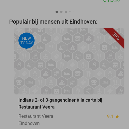
Populair bij mensen uit Eindhoven:
39%
NEW
TODAY
favorite_border
Indiaas 2- of 3-gangendiner à la carte bij
Restaurant Veera
Restaurant Veera
9.1
star
Eindhoven