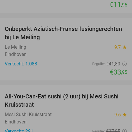
€11
,95
favorite_border
Onbeperkt Aziatisch-Franse fusiongerechten
19%
bij Le Meiling
Le Meiling
9.7
star
Eindhoven
Verkocht: 1.088
€41
,80
Regulier
€33
,95
favorite_border
All-You-Can-Eat sushi (2 uur) bij Mesi Sushi
21%
Kruisstraat
Mesi Sushi Kruisstraat
9.6
star
Eindhoven
Verkocht: 291
€37
,95
Regulier