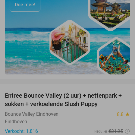
Doe mee!
favorite_border
Entree Bounce Valley (2 uur) + nettenpark +
46%
sokken + verkoelende Slush Puppy
Bounce Valley Eindhoven
8.8
star
Eindhoven
Verkocht: 1.816
€21
,95
Regulier