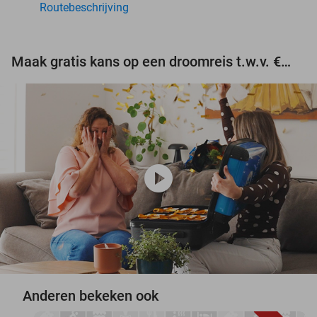
Routebeschrijving
Maak gratis kans op een droomreis t.w.v. €3.000!
play_circle
Anderen bekeken ook