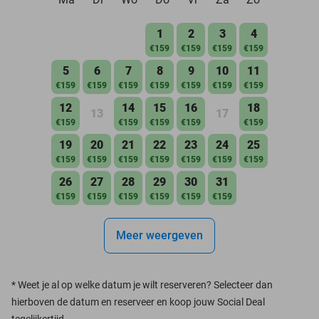
1
2
3
4
€159
€159
€159
€159
5
6
7
8
9
10
11
€159
€159
€159
€159
€159
€159
€159
12
14
15
16
18
13
17
€159
€159
€159
€159
€159
19
20
21
22
23
24
25
€159
€159
€159
€159
€159
€159
€159
26
27
28
29
30
31
€159
€159
€159
€159
€159
€159
Meer weergeven
*
Weet je al op welke datum je wilt reserveren? Selecteer dan
hierboven de datum en reserveer en koop jouw Social Deal
tegelijkertijd.