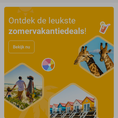
Ontdek de leukste
zomervakantiedeals
!
Bekijk nu