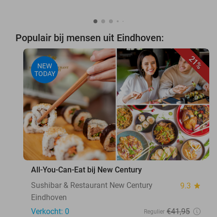
Populair bij mensen uit Eindhoven:
21%
NEW
TODAY
favorite_border
All-You-Can-Eat bij New Century
Sushibar & Restaurant New Century
9.3
star
Eindhoven
Verkocht: 0
€41
,95
Regulier