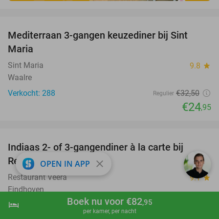
favorite_border
Mediterraan 3-gangen keuzediner bij Sint
23%
Maria
Sint Maria
9.8
star
Waalre
Verkocht: 288
€32
,50
Regulier
€24
,95
favorite_border
Indiaas 2- of 3-gangendiner à la carte bij
39%
Restaurant Veera
close
OPEN IN APP
Restaurant Veera
9.1
star
Eindhoven
Boek nu voor €82
,95
hotel
shopping_cart
Boek nu
navigate_next
Verkocht: 76
€32
,15
Regulier
per kamer, per nacht
€19