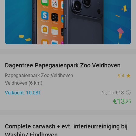
favorite_border
Dagentree Papegaaienpark Zoo Veldhoven
26%
Papegaaienpark Zoo Veldhoven
9.4
star
Veldhoven (6 km)
Verkocht: 10.081
€18
Regulier
€13
,25
favorite_border
Complete carwash + evt. interieurreiniging bij
40%
Washin7 Eindhoven