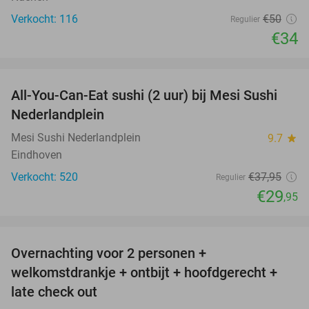
Verkocht: 116
€50
Regulier
€34
favorite_border
All-You-Can-Eat sushi (2 uur) bij Mesi Sushi
21%
Nederlandplein
Mesi Sushi Nederlandplein
9.7
star
Eindhoven
Verkocht: 520
€37
,95
Regulier
€29
,95
favorite_border
Overnachting voor 2 personen +
32%
welkomstdrankje + ontbijt + hoofdgerecht +
late check out