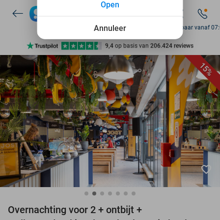
Open
7 dagen per week beschikbaar
10+ miljoen leden
Annuleer
Bereikbaar vanaf 07
9,4
op basis van
206.424 reviews
Ontdek 15.000+ deals
15%
7 dagen per week beschikbaar
10+ miljoen leden
favorite_border
Overnachting voor 2 + ontbijt +