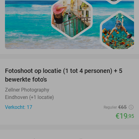
favorite_border
Fotoshoot op locatie (1 tot 4 personen) + 5
69%
bewerkte foto's
Zellner Photography
Eindhoven (+1 locatie)
Verkocht: 17
€65
Regulier
€19
,95
favorite_border