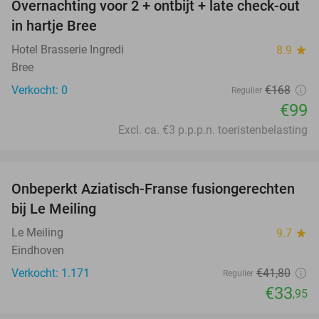
Overnachting voor 2 + ontbijt + late check-out
41%
NEW
in hartje Bree
TODAY
Hotel Brasserie Ingredi
8.9
star
Bree
Verkocht: 0
€168
Regulier
€99
Excl. ca. €3 p.p.p.n. toeristenbelasting
favorite_border
Onbeperkt Aziatisch-Franse fusiongerechten
19%
bij Le Meiling
Le Meiling
9.7
star
Eindhoven
Verkocht: 1.171
€41
,80
Regulier
€33
,95
favorite_border