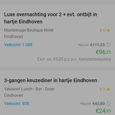
favorite_border
Luxe overnachting voor 2 + evt. ontbijt in
14%
hartje Eindhoven
Mariënhage Boutique Hotel
9.6
star
Eindhoven
Verkocht: 1.088
€111
,25
Regulier
€96
,25
Excl. ca. €5,25 p.p.p.n. toeristenbelasting
favorite_border
3-gangen keuzediner in hartje Eindhoven
41%
Velosoof Lunch - Bar - Diner
9.9
star
Eindhoven
Verkocht: 808
€42
,50
Regulier
€24
,95