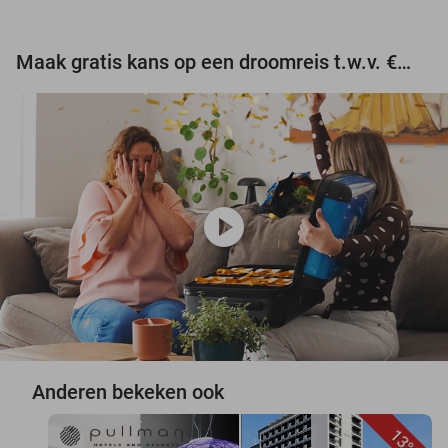
Maak gratis kans op een droomreis t.w.v. €3.000!
play_circle
Anderen bekeken ook
13%