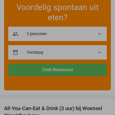
Voordelig spontaan uit
eten?
Zoek Restaurant
favorite_border
All-You-Can-Eat & Drink (3 uur) bij Woensel
15%