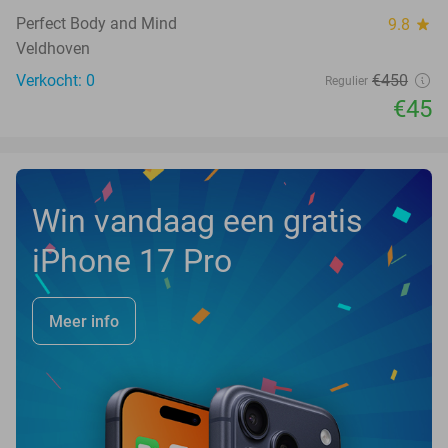
Perfect Body and Mind
9.8
star
Veldhoven
Verkocht: 0
€450
Regulier
€45
Win vandaag een gratis
iPhone 17 Pro
Meer info