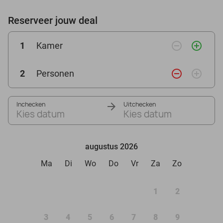
Reserveer jouw deal
remove_circle_outline
add_circle_outline
1
Kamer
remove_circle_outline
add_circle_outline
2
Personen
Inchecken
Uitchecken
Kies datum
Kies datum
augustus 2026
Ma
Di
Wo
Do
Vr
Za
Zo
1
2
3
4
5
6
7
8
9