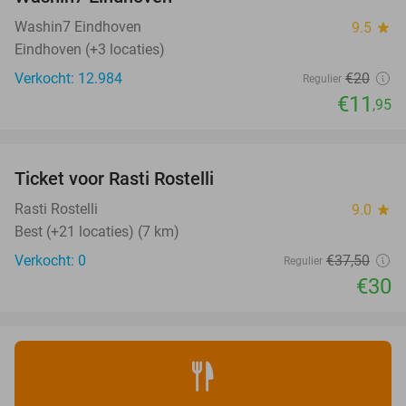
Washin7 Eindhoven
9.5
star
Eindhoven (+3 locaties)
Verkocht: 12.984
€20
Regulier
€11
,95
favorite_border
Ticket voor Rasti Rostelli
20%
NEW
TODAY
Rasti Rostelli
9.0
star
Best (+21 locaties) (7 km)
Verkocht: 0
€37
,50
Regulier
€30