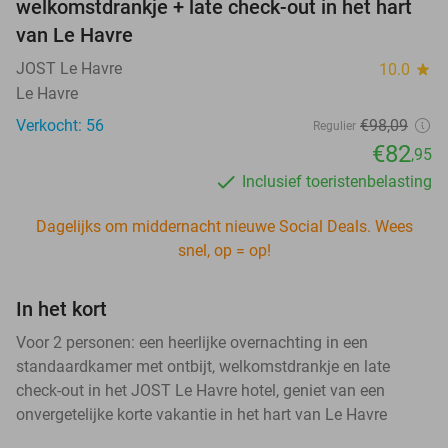
welkomstdrankje + late check-out in het hart
van Le Havre
JOST Le Havre
10.0
star
Le Havre
Verkocht: 56
€98,09
Regulier
€82
,95
Inclusief toeristenbelasting
Dagelijks om middernacht nieuwe Social Deals. Wees
snel, op = op!
In het kort
Voor 2 personen: een heerlijke overnachting in een
standaardkamer met ontbijt, welkomstdrankje en late
check-out in het JOST Le Havre hotel, geniet van een
onvergetelijke korte vakantie in het hart van Le Havre