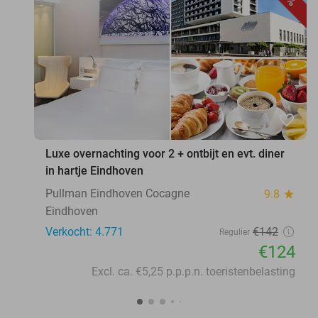
favorite_border
Luxe overnachting voor 2 + ontbijt en evt. diner
in hartje Eindhoven
Pullman Eindhoven Cocagne
9.8
star
Eindhoven
Verkocht: 4.771
€142
Regulier
€124
Excl. ca. €5,25 p.p.p.n. toeristenbelasting