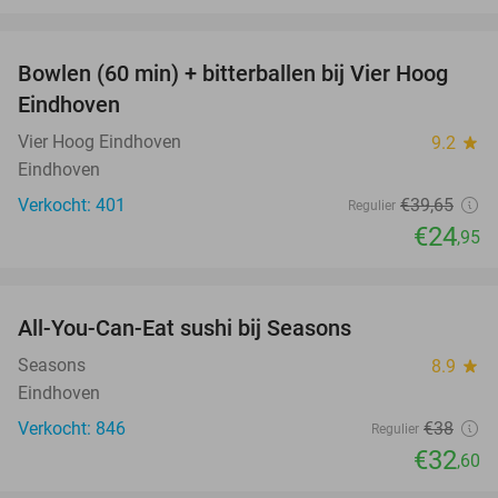
favorite_border
Bowlen (60 min) + bitterballen bij Vier Hoog
37%
Eindhoven
Vier Hoog Eindhoven
9.2
star
Eindhoven
Verkocht: 401
€39
,65
Regulier
€24
,95
favorite_border
All-You-Can-Eat sushi bij Seasons
14%
Seasons
8.9
star
Eindhoven
Verkocht: 846
€38
Regulier
€32
,60