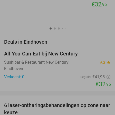
€32
,95
favorite_border
Deals in Eindhoven
All-You-Can-Eat bij New Century
21%
NEW
TODAY
Sushibar & Restaurant New Century
9.3
star
Eindhoven
Verkocht: 0
€41
,95
Regulier
€32
,95
favorite_border
6 laser-ontharingsbehandelingen op zone naar
90%
NEW
keuze
TODAY