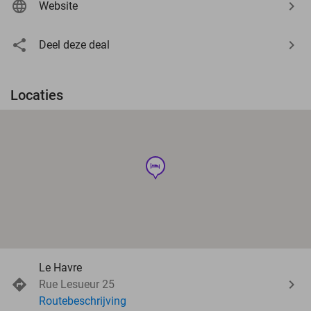
Website
Deel deze deal
Locaties
hotel
Le Havre
Rue Lesueur 25
Routebeschrijving