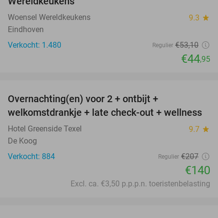
Wereldkeukens
Woensel Wereldkeukens
9.3
star
Eindhoven
Verkocht: 1.480
€53
,10
Regulier
€44
,95
favorite_border
Overnachting(en) voor 2 + ontbijt +
32%
welkomstdrankje + late check-out + wellness
Hotel Greenside Texel
9.7
star
De Koog
Verkocht: 884
€207
Regulier
€140
Excl. ca. €3,50 p.p.p.n. toeristenbelasting
favorite_border