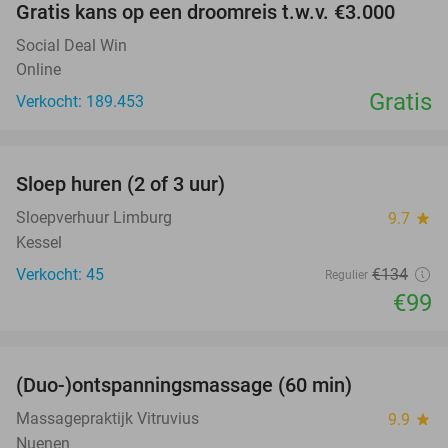
Gratis kans op een droomreis t.w.v. €3.000
Social Deal Win
Online
Gratis
Verkocht: 189.453
favorite_border
Sloep huren (2 of 3 uur)
26%
Sloepverhuur Limburg
9.7
star
Kessel
Verkocht: 45
€134
Regulier
€99
favorite_border
(Duo-)ontspanningsmassage (60 min)
32%
Massagepraktijk Vitruvius
9.9
star
Nuenen