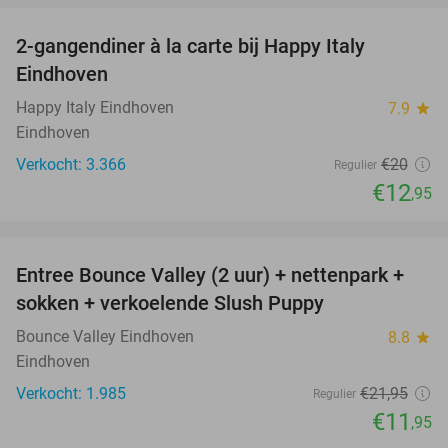
2-gangendiner à la carte bij Happy Italy
35%
Eindhoven
Happy Italy Eindhoven
7.9
star
Eindhoven
Verkocht: 3.366
€20
Regulier
€12
,95
favorite_border
Entree Bounce Valley (2 uur) + nettenpark +
46%
sokken + verkoelende Slush Puppy
Bounce Valley Eindhoven
8.8
star
Eindhoven
Verkocht: 1.985
€21
,95
Regulier
€11
,95