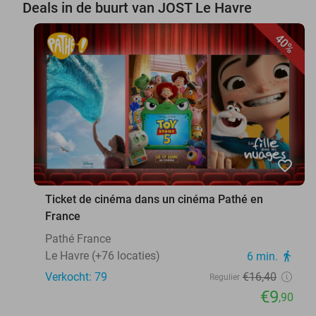
Deals in de buurt van JOST Le Havre
40%
favorite_border
Ticket de cinéma dans un cinéma Pathé en
France
Pathé France
Le Havre (+76 locaties)
6 min.
directions_walk
Verkocht: 79
€16
,40
Regulier
€9
,90