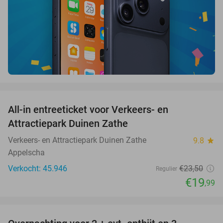
favorite_border
All-in entreeticket voor Verkeers- en
15%
Attractiepark Duinen Zathe
Verkeers- en Attractiepark Duinen Zathe
9.8
star
Appelscha
Verkocht: 45.946
€23
,50
Regulier
€19
,99
favorite_border