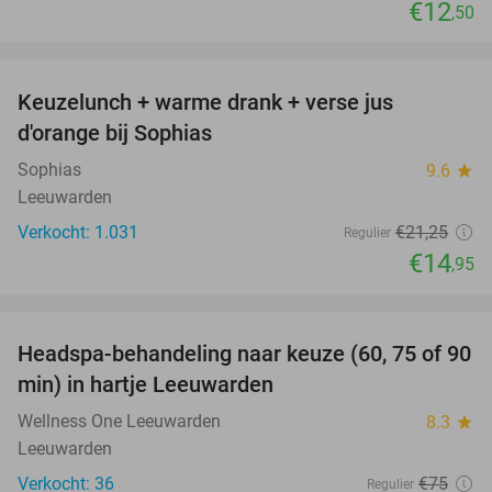
€12
,50
favorite_border
Keuzelunch + warme drank + verse jus
30%
d'orange bij Sophias
Sophias
9.6
star
Leeuwarden
Verkocht: 1.031
€21
,25
Regulier
€14
,95
favorite_border
Headspa-behandeling naar keuze (60, 75 of 90
35%
min) in hartje Leeuwarden
Wellness One Leeuwarden
8.3
star
Leeuwarden
Verkocht: 36
€75
Regulier