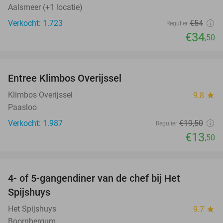
Aalsmeer (+1 locatie)
Verkocht: 1.723
€54
Regulier
€34
,50
favorite_border
Entree Klimbos Overijssel
31%
Klimbos Overijssel
9.8
star
Paasloo
Verkocht: 1.987
€19
,50
Regulier
€13
,50
favorite_border
4- of 5-gangendiner van de chef bij Het
36%
Spijshuys
Het Spijshuys
9.7
star
Boornbergum