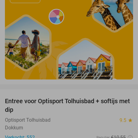
favorite_border
Entree voor Optisport Tolhuisbad + softijs met
34%
dip
Optisport Tolhuisbad
9.5
star
Dokkum
Verkocht: 552
€10
,55
Regulier