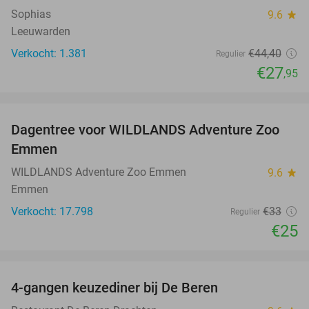
Sophias
9.6
star
Leeuwarden
Verkocht: 1.381
€44
,40
Regulier
€27
,95
favorite_border
Dagentree voor WILDLANDS Adventure Zoo
24%
Emmen
WILDLANDS Adventure Zoo Emmen
9.6
star
Emmen
Verkocht: 17.798
€33
Regulier
€25
favorite_border
4-gangen keuzediner bij De Beren
43%