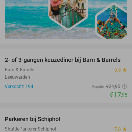
favorite_border
2- of 3-gangen keuzediner bij Barn & Barrels
28%
Barn & Barrels
9.5
star
Leeuwarden
Verkocht: 194
€24
,95
Regulier
€17
,95
favorite_border
Parkeren bij Schiphol
36%
ShuttleParkerenSchiphol
7.8
star