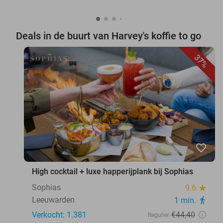
Deals in de buurt van Harvey's koffie to go
37%
favorite_border
High cocktail + luxe happerijplank bij Sophias
Sophias
9.6
star
Leeuwarden
1 min.
directions_walk
Verkocht: 1.381
€44
,40
Regulier