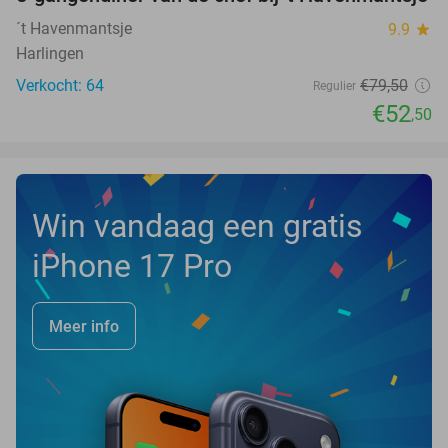
34%
´t Havenmantsje
9.9
star
Harlingen
Verkocht: 64
€79
,50
Regulier
€52
,50
Win vandaag een gratis
iPhone 17 Pro
Meer info