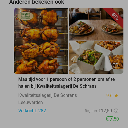
Anderen bekeken ook
40%
favorite_border
Maaltijd voor 1 persoon of 2 personen om af te
halen bij Kwaliteitsslagerij De Schrans
Kwaliteitsslagerij De Schrans
9.6
star
Leeuwarden
Verkocht: 282
€12
,50
Regulier
€7
,50