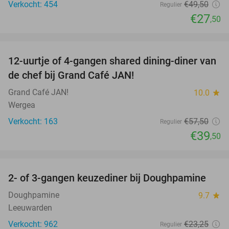
Verkocht: 454
€49
,50
Regulier
€27
,50
favorite_border
12-uurtje of 4-gangen shared dining-diner van
31%
de chef bij Grand Café JAN!
Grand Café JAN!
10.0
star
Wergea
Verkocht: 163
€57
,50
Regulier
€39
,50
favorite_border
2- of 3-gangen keuzediner bij Doughpamine
27%
Doughpamine
9.7
star
Leeuwarden
Verkocht: 962
€23
,25
Regulier