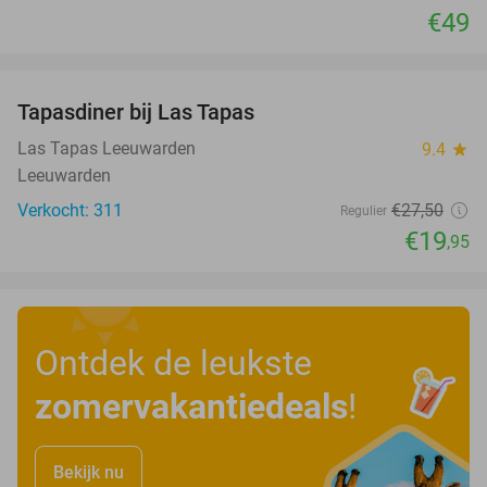
€49
favorite_border
Tapasdiner bij Las Tapas
27%
Las Tapas Leeuwarden
9.4
star
Leeuwarden
Verkocht: 311
€27
,50
Regulier
€19
,95
Ontdek de leukste
zomervakantiedeals
!
Bekijk nu