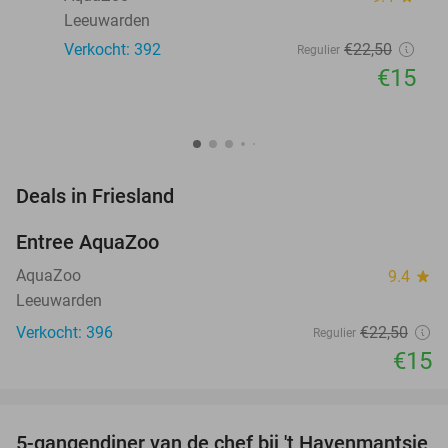
Leeuwarden
Verkocht: 392
€22
,50
Regulier
€15
favorite_border
Deals in Friesland
Entree AquaZoo
33%
NEW
TODAY
AquaZoo
9.4
star
Leeuwarden
Verkocht: 396
€22
,50
Regulier
€15
favorite_border
5-gangendiner van de chef bij 't Havenmantsje