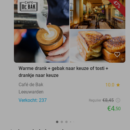
47%
favorite_border
Warme drank + gebak naar keuze of tosti +
drankje naar keuze
Café de Bak
10.0
star
Leeuwarden
Verkocht: 237
€8
,45
Regulier
€4
,50