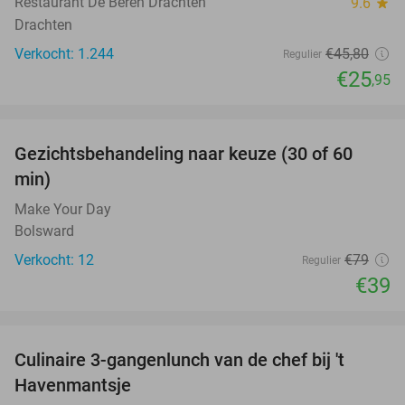
Restaurant De Beren Drachten
9.6
star
Drachten
Verkocht: 1.244
€45
,80
Regulier
€25
,95
favorite_border
Gezichtsbehandeling naar keuze (30 of 60
51%
min)
Make Your Day
Bolsward
Verkocht: 12
€79
Regulier
€39
favorite_border
Culinaire 3-gangenlunch van de chef bij 't
38%
Havenmantsje