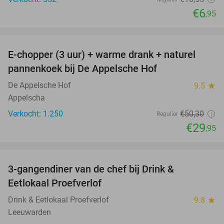
€6
,95
favorite_border
E-chopper (3 uur) + warme drank + naturel
40%
pannenkoek bij De Appelsche Hof
De Appelsche Hof
9.5
star
Appelscha
Verkocht: 1.250
€50
,30
Regulier
€29
,95
favorite_border
3-gangendiner van de chef bij Drink &
44%
Eetlokaal Proefverlof
Drink & Eetlokaal Proefverlof
9.8
star
Leeuwarden