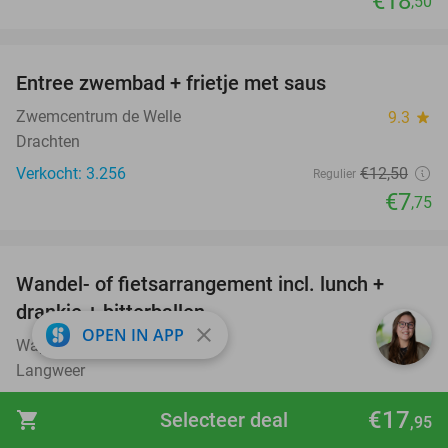
€18
,50
favorite_border
Entree zwembad + frietje met saus
38%
Zwemcentrum de Welle
9.3
star
Drachten
Verkocht: 3.256
€12
,50
Regulier
€7
,75
favorite_border
Wandel- of fietsarrangement incl. lunch +
52%
drankje + bitterballen
close
OPEN IN APP
Wapen van Langweer
10.0
star
Langweer
Verkocht: 151
€26
,05
Regulier
€17
shopping_cart
Selecteer deal
,95
€12
,50