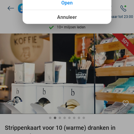
Open
7 dagen per week beschikbaar
Annuleer
Bereikbaar tot 23:00
10+ miljoen leden
9,4
op basis van
206.057 reviews
Ontdek 15.000+ deals
50%
7 dagen per week beschikbaar
10+ miljoen leden
favorite_border
Strippenkaart voor 10 (warme) dranken in