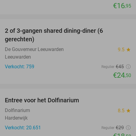
€16
,95
favorite_border
2 of 3-gangen shared dining-diner (6
46%
gerechten)
De Gouverneur Leeuwarden
9.5
star
Leeuwarden
Verkocht: 759
€45
Regulier
€24
,50
favorite_border
Entree voor het Dolfinarium
36%
Dolfinarium
8.5
star
Harderwijk
Verkocht: 20.651
€29
Regulier