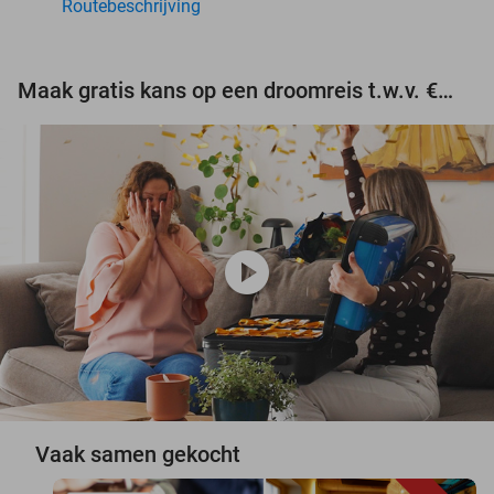
Routebeschrijving
Maak gratis kans op een droomreis t.w.v. €3.000!
play_circle
Vaak samen gekocht