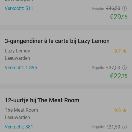
Verkocht: 511
€46
,50
Regulier
€29
,95
favorite_border
3-gangendiner à la carte bij Lazy Lemon
39%
Lazy Lemon
9.7
star
Leeuwarden
Verkocht: 1.396
€37
,50
Regulier
€22
,75
favorite_border
12-uurtje bij The Meat Room
42%
The Meat Room
9.8
star
Leeuwarden
Verkocht: 381
€21
,50
Regulier