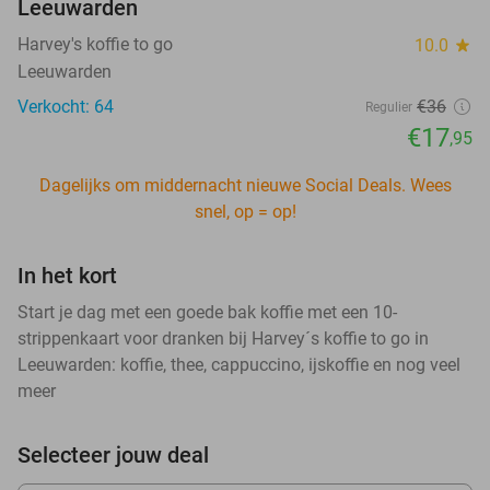
Leeuwarden
Harvey's koffie to go
10.0
star
Leeuwarden
Verkocht: 64
€36
Regulier
€17
,95
Dagelijks om middernacht nieuwe Social Deals. Wees
snel, op = op!
In het kort
Start je dag met een goede bak koffie met een 10-
strippenkaart voor dranken bij Harvey´s koffie to go in
Leeuwarden: koffie, thee, cappuccino, ijskoffie en nog veel
meer
Selecteer jouw deal