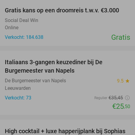
Gratis kans op een droomreis t.w.v. €3.000
Social Deal Win
Online
Gratis
Verkocht: 184.638
favorite_border
Italiaans 3-gangen keuzediner bij De
28%
Burgemeester van Napels
De Burgemeester van Napels
9.5
star
Leeuwarden
Verkocht: 73
€35
,45
Regulier
€25
,50
favorite_border
High cocktail + luxe happerijplank bij Sophias
37%