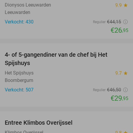
Dionysos Leeuwarden
9.9
star
Leeuwarden
Verkocht: 430
€44
,15
Regulier
€26
,95
favorite_border
4- of 5-gangendiner van de chef bij Het
36%
Spijshuys
Het Spijshuys
9.7
star
Boornbergum
Verkocht: 507
€46
,50
Regulier
€29
,95
favorite_border
Entree Klimbos Overijssel
31%
Klimbos Overijssel
9.8
star