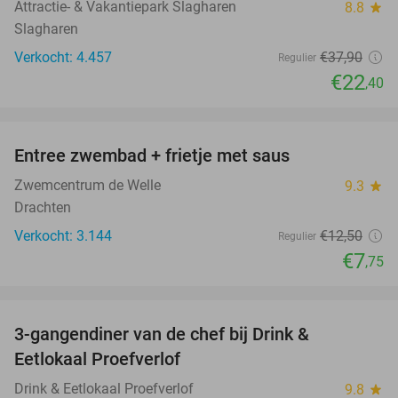
Attractie- & Vakantiepark Slagharen
8.8
star
Slagharen
Verkocht: 4.457
€37
,90
Regulier
€22
,40
favorite_border
Entree zwembad + frietje met saus
38%
Zwemcentrum de Welle
9.3
star
Drachten
Verkocht: 3.144
€12
,50
Regulier
€7
,75
favorite_border
3-gangendiner van de chef bij Drink &
44%
Eetlokaal Proefverlof
Drink & Eetlokaal Proefverlof
9.8
star