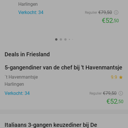
Harlingen
Verkocht: 34
€79
,50
Regulier
€52
,50
favorite_border
Deals in Friesland
5-gangendiner van de chef bij 't Havenmantsje
34%
NEW
TODAY
´t Havenmantsje
9.9
star
Harlingen
Verkocht: 34
€79
,50
Regulier
€52
,50
favorite_border
Italiaans 3-gangen keuzediner bij De
28%