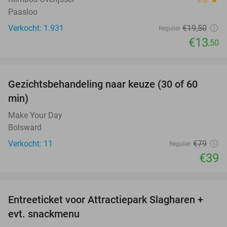
Paasloo
Verkocht: 1.931
€19
,50
Regulier
€13
,50
favorite_border
Gezichtsbehandeling naar keuze (30 of 60
51%
min)
Make Your Day
Bolsward
Verkocht: 11
€79
Regulier
€39
favorite_border
Entreeticket voor Attractiepark Slagharen +
41%
evt. snackmenu