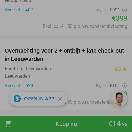
Hoogerheide
Verkocht: 407
€991
Regulier
€399
Excl. ca. €1,50 p.p.p.n. toeristenbelasting
favorite_border
Overnachting voor 2 + ontbijt + late check-out
39%
in Leeuwarden
Eurohotel Leeuwarden
9.3
star
Leeuwarden
Verkocht: 623
€161
Regulier
€99
close
OPEN IN APP
Excl. ca. €2,50 p.p.p.n. toeristenbelasting
favorite_border
€14
shopping_cart
Koop nu
,95
4-gangen keuzediner bij De Beren
43%