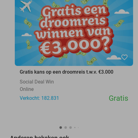
favorite_border
Gratis kans op een droomreis t.w.v. €3.000
Social Deal Win
Online
Gratis
Verkocht: 182.831
Anderen bekeken ook