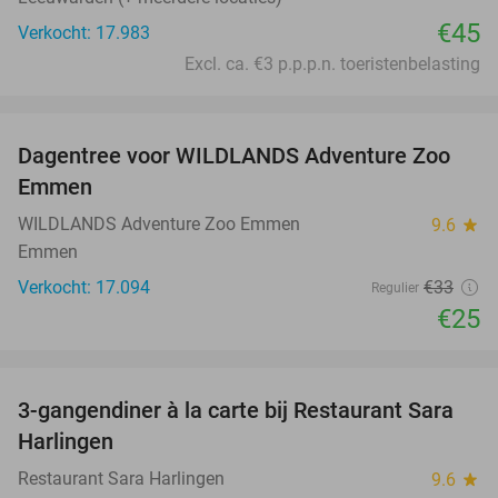
€45
Verkocht: 17.983
Excl. ca. €3 p.p.p.n. toeristenbelasting
favorite_border
Dagentree voor WILDLANDS Adventure Zoo
24%
Emmen
WILDLANDS Adventure Zoo Emmen
9.6
star
Emmen
Verkocht: 17.094
€33
Regulier
€25
favorite_border
3-gangendiner à la carte bij Restaurant Sara
29%
Harlingen
Restaurant Sara Harlingen
9.6
star