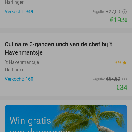
Harlingen
Verkocht: 949
€27
,60
Regulier
€19
,50
favorite_border
Culinaire 3-gangenlunch van de chef bij 't
38%
Havenmantsje
´t Havenmantsje
9.9
star
Harlingen
Verkocht: 160
€54
,50
Regulier
€34
Win gratis