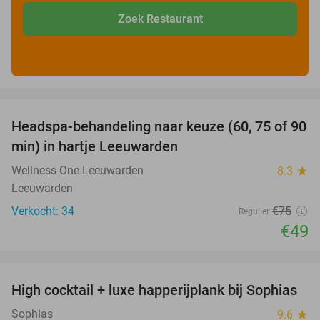
Zoek Restaurant
favorite_border
Headspa-behandeling naar keuze (60, 75 of 90
35%
min) in hartje Leeuwarden
Wellness One Leeuwarden
8.3
star
Leeuwarden
Verkocht: 34
€75
Regulier
€49
favorite_border
High cocktail + luxe happerijplank bij Sophias
37%
Sophias
9.6
star