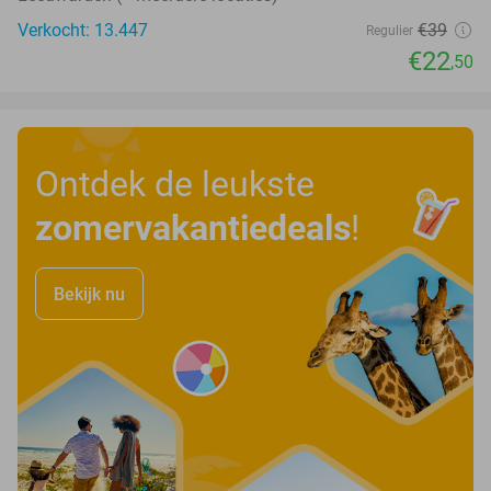
Verkocht: 13.447
€39
Regulier
€22
,50
Ontdek de leukste
zomervakantiedeals
!
Bekijk nu