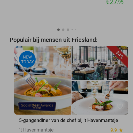
€27
,95
Populair bij mensen uit Friesland:
34%
NEW
TODAY
favorite_border
5-gangendiner van de chef bij 't Havenmantsje
´t Havenmantsje
9.9
star