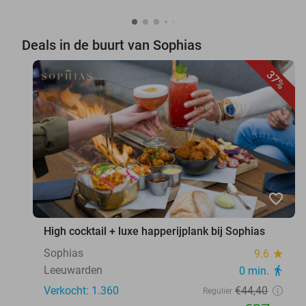
Deals in de buurt van Sophias
37%
favorite_border
High cocktail + luxe happerijplank bij Sophias
Sophias
9.6
star
Leeuwarden
0 min.
directions_walk
Verkocht: 1.360
€44
,40
Regulier