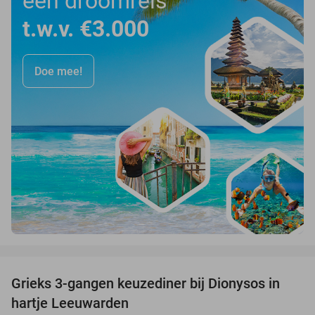
een droomreis
t.w.v. €3.000
Doe mee!
favorite_border
Grieks 3-gangen keuzediner bij Dionysos in
39%
hartje Leeuwarden