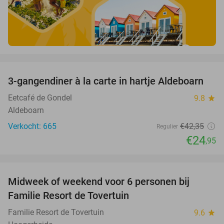
favorite_border
3-gangendiner à la carte in hartje Aldeboarn
41%
Eetcafé de Gondel
9.8
star
Aldeboarn
Verkocht: 665
€42
,35
Regulier
€24
,95
favorite_border
Midweek of weekend voor 6 personen bij
60%
Familie Resort de Tovertuin
Familie Resort de Tovertuin
9.6
star