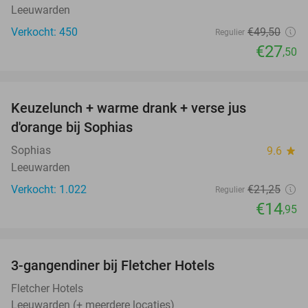
Leeuwarden
Verkocht: 450
€49
,50
Regulier
€27
,50
favorite_border
Keuzelunch + warme drank + verse jus
30%
d'orange bij Sophias
Sophias
9.6
star
Leeuwarden
Verkocht: 1.022
€21
,25
Regulier
€14
,95
favorite_border
3-gangendiner bij Fletcher Hotels
42%
Fletcher Hotels
Leeuwarden (+ meerdere locaties)