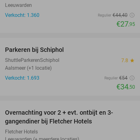
Leeuwarden
Verkocht: 1.360
€44
,40
Regulier
€27
,95
favorite_border
Parkeren bij Schiphol
36%
ShuttleParkerenSchiphol
7.8
star
Aalsmeer (+1 locatie)
Verkocht: 1.693
€54
Regulier
€34
,50
favorite_border
Overnachting voor 2 + evt. ontbijt en 3-
gangendiner bij Fletcher Hotels
Fletcher Hotels
Leeuwarden (+ meerdere locaties)