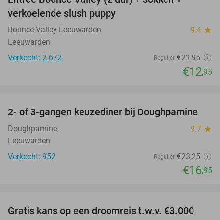
41%
verkoelende slush puppy
Bounce Valley Leeuwarden
9.4
star
Leeuwarden
Verkocht: 2.672
€21
,95
Regulier
€12
,95
favorite_border
2- of 3-gangen keuzediner bij Doughpamine
27%
Doughpamine
9.7
star
Leeuwarden
Verkocht: 952
€23
,25
Regulier
€16
,95
favorite_border
Gratis kans op een droomreis t.w.v. €3.000