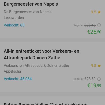
Burgemeester van Napels
De Burgemeester van Napels
9.5
star
Leeuwarden
Verkocht: 63
€35
,45
Regulier
€25
,50
favorite_border
All-in entreeticket voor Verkeers- en
15%
Attractiepark Duinen Zathe
Verkeers- en Attractiepark Duinen Zathe
9.8
star
Appelscha
Verkocht: 45.064
€23
,50
Regulier
€19
,99
favorite_border
Entree Bounce Valley (2 uur) + sokken +