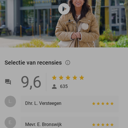
play_circle
Selectie van recensies
info_outlined
9,6
635
L.
Dhr. L. Versteegen
E.
Mevr. E. Bronswijk