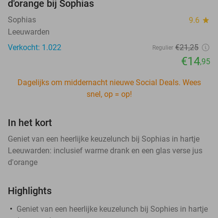
d'orange bij Sophias
Sophias
9.6
star
Leeuwarden
Verkocht: 1.022
€21
,25
Regulier
€14
,95
Dagelijks om middernacht nieuwe Social Deals. Wees
snel, op = op!
In het kort
Geniet van een heerlijke keuzelunch bij Sophias in hartje
Leeuwarden: inclusief warme drank en een glas verse jus
d'orange
Highlights
Geniet van een heerlijke keuzelunch bij Sophies in hartje