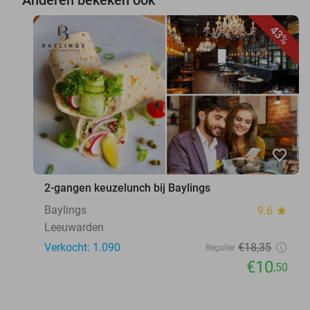
43%
favorite_border
2-gangen keuzelunch bij Baylings
Baylings
9.6
star
Leeuwarden
Verkocht: 1.090
€18
,35
Regulier
€10
,50