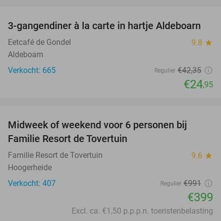
favorite_border
3-gangendiner à la carte in hartje Aldeboarn
41%
Eetcafé de Gondel
9.8
star
Aldeboarn
Verkocht: 665
€42
,35
Regulier
€24
,95
favorite_border
Midweek of weekend voor 6 personen bij
60%
Familie Resort de Tovertuin
Familie Resort de Tovertuin
9.6
star
Hoogerheide
Verkocht: 407
€991
Regulier
€399
Excl. ca. €1,50 p.p.p.n. toeristenbelasting