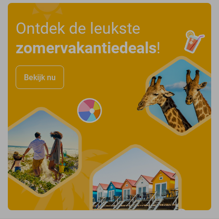
Ontdek de leukste
zomervakantiedeals
!
Bekijk nu