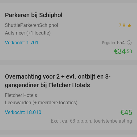
Parkeren bij Schiphol
36%
ShuttleParkerenSchiphol
7.8
star
Aalsmeer (+1 locatie)
Verkocht: 1.701
€54
Regulier
€34
,50
favorite_border
Overnachting voor 2 + evt. ontbijt en 3-
gangendiner bij Fletcher Hotels
Fletcher Hotels
Leeuwarden (+ meerdere locaties)
€45
Verkocht: 18.010
Excl. ca. €3 p.p.p.n. toeristenbelasting
favorite_border