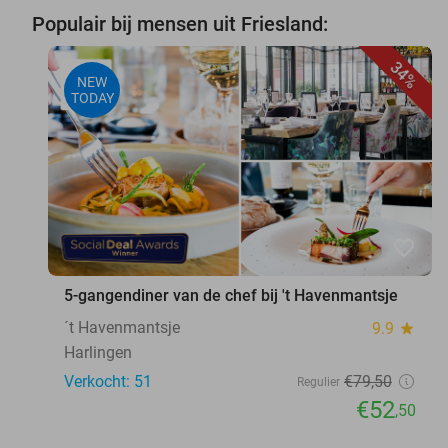
Populair bij mensen uit Friesland:
34%
NEW
TODAY
favorite_border
5-gangendiner van de chef bij 't Havenmantsje
´t Havenmantsje
9.9
star
Harlingen
Verkocht: 51
€79
,50
Regulier
€52
,50