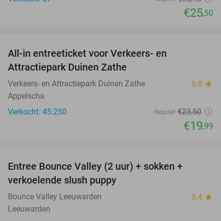
€25
,50
favorite_border
All-in entreeticket voor Verkeers- en
15%
Attractiepark Duinen Zathe
Verkeers- en Attractiepark Duinen Zathe
9.8
star
Appelscha
Verkocht: 45.250
€23
,50
Regulier
€19
,99
favorite_border
Entree Bounce Valley (2 uur) + sokken +
41%
verkoelende slush puppy
Bounce Valley Leeuwarden
9.4
star
Leeuwarden