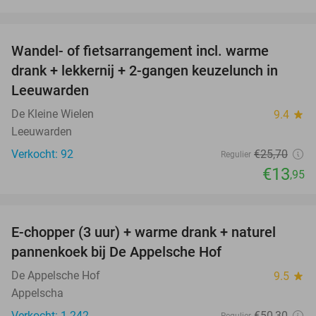
favorite_border
Wandel- of fietsarrangement incl. warme
46%
drank + lekkernij + 2-gangen keuzelunch in
Leeuwarden
De Kleine Wielen
9.4
star
Leeuwarden
Verkocht: 92
€25
,70
Regulier
€13
,95
favorite_border
E-chopper (3 uur) + warme drank + naturel
40%
pannenkoek bij De Appelsche Hof
De Appelsche Hof
9.5
star
Appelscha
Verkocht: 1.242
€50
,30