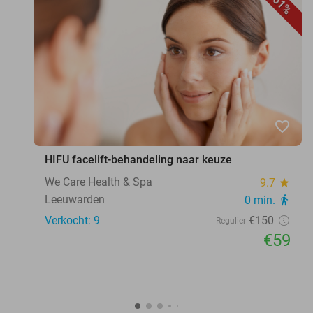
61%
favorite_border
HIFU facelift-behandeling naar keuze
We Care Health & Spa
9.7
star
Leeuwarden
0 min.
directions_walk
Verkocht: 9
€150
Regulier
€59