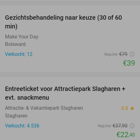
favorite_border
Gezichtsbehandeling naar keuze (30 of 60
51%
min)
Make Your Day
Bolsward
Verkocht: 12
€79
Regulier
€39
favorite_border
Entreeticket voor Attractiepark Slagharen +
41%
evt. snackmenu
Attractie- & Vakantiepark Slagharen
8.8
star
Slagharen
Verkocht: 4.536
€37
,90
Regulier
€22
,40