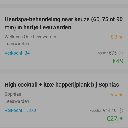
favorite_border
Headspa-behandeling naar keuze (60, 75 of 90
35%
min) in hartje Leeuwarden
Wellness One Leeuwarden
8.3
star
Leeuwarden
Verkocht: 34
€75
Regulier
€49
favorite_border
High cocktail + luxe happerijplank bij Sophias
37%
Sophias
9.6
star
Leeuwarden
Verkocht: 1.370
€44
,40
Regulier
€27
,95
favorite_border