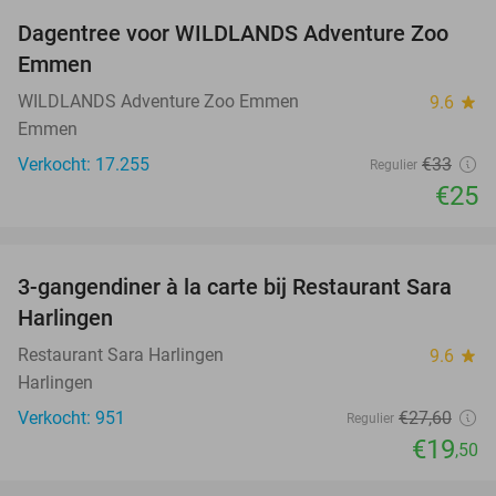
Dagentree voor WILDLANDS Adventure Zoo
24%
Emmen
WILDLANDS Adventure Zoo Emmen
9.6
star
Emmen
Verkocht: 17.255
€33
Regulier
€25
favorite_border
3-gangendiner à la carte bij Restaurant Sara
29%
Harlingen
Restaurant Sara Harlingen
9.6
star
Harlingen
Verkocht: 951
€27
,60
Regulier
€19
,50
favorite_border