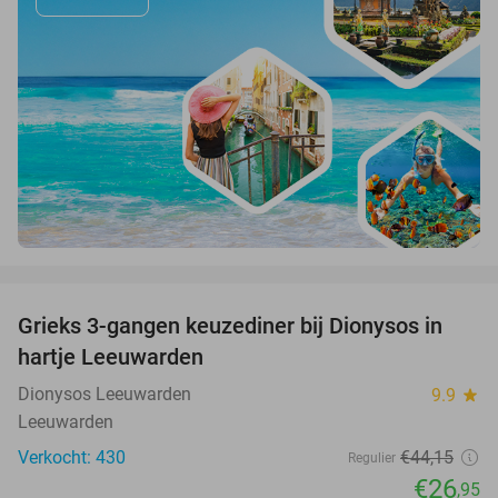
favorite_border
Grieks 3-gangen keuzediner bij Dionysos in
39%
hartje Leeuwarden
Dionysos Leeuwarden
9.9
star
Leeuwarden
Verkocht: 430
€44
,15
Regulier
€26
,95