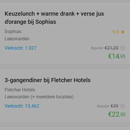
Keuzelunch + warme drank + verse jus
30%
d'orange bij Sophias
Sophias
9.6
star
Leeuwarden
Verkocht: 1.027
€21
,25
Regulier
€14
,95
favorite_border
3-gangendiner bij Fletcher Hotels
42%
Fletcher Hotels
Leeuwarden (+ meerdere locaties)
Verkocht: 13.462
€39
Regulier
€22
,50