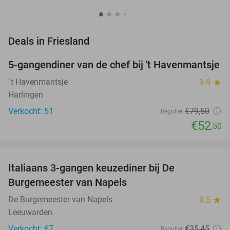
favorite_border
Deals in Friesland
5-gangendiner van de chef bij 't Havenmantsje
34%
NEW
TODAY
´t Havenmantsje
9.9
star
Harlingen
Verkocht: 51
€79
,50
Regulier
€52
,50
favorite_border
Italiaans 3-gangen keuzediner bij De
28%
Burgemeester van Napels
De Burgemeester van Napels
9.5
star
Leeuwarden
Verkocht: 67
€35
,45
Regulier