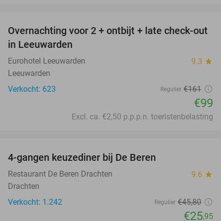
favorite_border
Overnachting voor 2 + ontbijt + late check-out
39%
in Leeuwarden
Eurohotel Leeuwarden
9.3
star
Leeuwarden
Verkocht: 623
€161
Regulier
€99
Excl. ca. €2,50 p.p.p.n. toeristenbelasting
favorite_border
4-gangen keuzediner bij De Beren
43%
Restaurant De Beren Drachten
9.6
star
Drachten
Verkocht: 1.242
€45
,80
Regulier
€25
,95