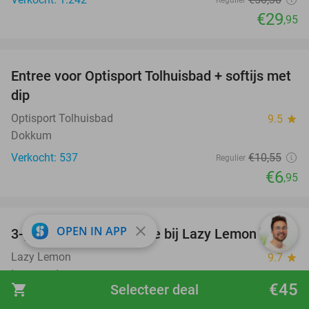
Regulier
€29
,95
favorite_border
Entree voor Optisport Tolhuisbad + softijs met
34%
dip
Optisport Tolhuisbad
9.5
star
Dokkum
Verkocht: 537
€10
,55
Regulier
€6
,95
favorite_border
close
OPEN IN APP
3-gangendiner à la carte bij Lazy Lemon
39%
Lazy Lemon
9.7
star
Leeuwarden
€45
shopping_cart
Selecteer deal
Verkocht: 1.379
€37
,50
Regulier