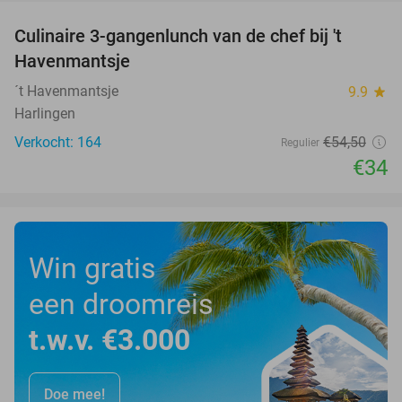
Culinaire 3-gangenlunch van de chef bij 't
38%
Havenmantsje
´t Havenmantsje
9.9
star
Harlingen
Verkocht: 164
€54
,50
Regulier
€34
Win gratis
een droomreis
t.w.v. €3.000
Doe mee!