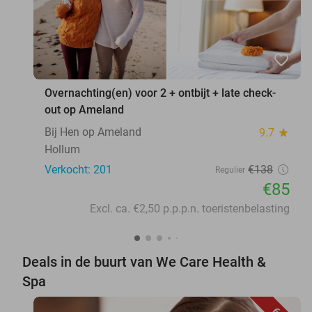
favorite_border
Overnachting(en) voor 2 + ontbijt + late check-
out op Ameland
Bij Hen op Ameland
9.7
star
Hollum
Verkocht: 201
€138
Regulier
€85
Excl. ca. €2,50 p.p.p.n. toeristenbelasting
Deals in de buurt van We Care Health &
Spa