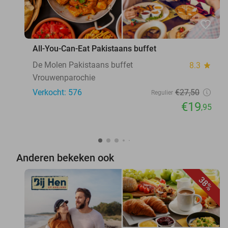
favorite_border
All-You-Can-Eat Pakistaans buffet
De Molen Pakistaans buffet
8.3
star
Vrouwenparochie
Verkocht: 576
€27
,50
Regulier
€19
,95
Anderen bekeken ook
38%