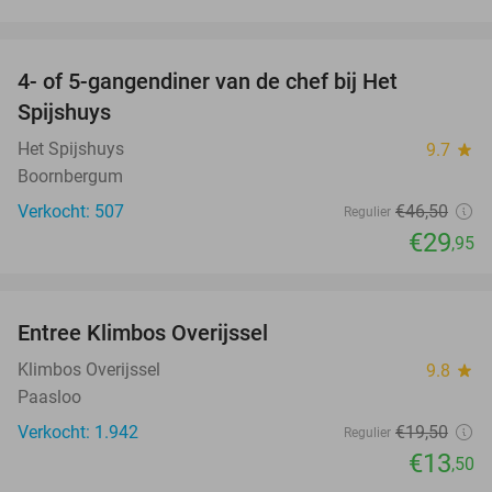
favorite_border
4- of 5-gangendiner van de chef bij Het
36%
Spijshuys
Het Spijshuys
9.7
star
Boornbergum
Verkocht: 507
€46
,50
Regulier
€29
,95
favorite_border
Entree Klimbos Overijssel
31%
Klimbos Overijssel
9.8
star
Paasloo
Verkocht: 1.942
€19
,50
Regulier
€13
,50