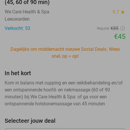
(45, 60 of 90 min)
We Care Health & Spa
9.7
star
Leeuwarden
Verkocht: 53
€85
Regulier
€45
Dagelijks om middernacht nieuwe Social Deals. Wees
snel, op = op!
In het kort
Kom in balans met cupping en een reikibehandeling en/of
een ontspannende hoofd- en nekmassage (60 of 90
minuten) bij We Care Health & Spa: of ga voor een
ontspannende hotstonemassage van 45 minuten
Selecteer jouw deal