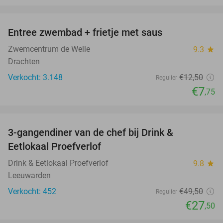
favorite_border
Entree zwembad + frietje met saus
38%
Zwemcentrum de Welle
9.3
star
Drachten
Verkocht: 3.148
€12
,50
Regulier
€7
,75
favorite_border
3-gangendiner van de chef bij Drink &
44%
Eetlokaal Proefverlof
Drink & Eetlokaal Proefverlof
9.8
star
Leeuwarden
Verkocht: 452
€49
,50
Regulier
€27
,50
favorite_border