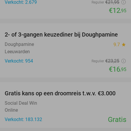
Verkocht: 2.679
€21
,95
Regulier
€12
,95
favorite_border
2- of 3-gangen keuzediner bij Doughpamine
27%
Doughpamine
9.7
star
Leeuwarden
Verkocht: 954
€23
,25
Regulier
€16
,95
favorite_border
Gratis kans op een droomreis t.w.v. €3.000
Social Deal Win
Online
Gratis
Verkocht: 183.132