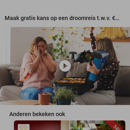
Maak gratis kans op een droomreis t.w.v. €3.000!
play_circle
Anderen bekeken ook
54%