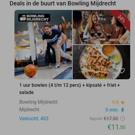
Deals in de buurt van Bowling Mijdrecht
34%
favorite_border
1 uur bowlen (4 t/m 12 pers) + kipsaté + friet +
salade
Bowling Mijdrecht
9.8
star
Mijdrecht
0 min.
directions_walk
Verkocht: 403
€17
,50
Regulier
€11
,50