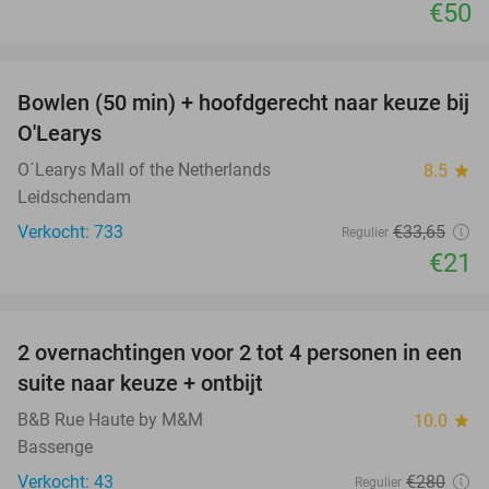
€50
favorite_border
Bowlen (50 min) + hoofdgerecht naar keuze bij
38%
O'Learys
O´Learys Mall of the Netherlands
8.5
star
Leidschendam
Verkocht: 733
€33
,65
Regulier
€21
favorite_border
2 overnachtingen voor 2 tot 4 personen in een
29%
suite naar keuze + ontbijt
B&B Rue Haute by M&M
10.0
star
Bassenge
Verkocht: 43
€280
Regulier