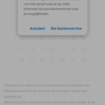
voor het aantal waar je op zoekt.
Ma
Di
Wo
Do
Vr
Za
Zo
Informeer bij onze klantenservice naar
de mogelijkheden
1
2
3
Annuleer
4
5
Bel klantenservice
6
7
8
9
10
11
12
13
14
15
16
17
18
19
20
21
22
23
24
25
26
27
28
29
30
31
*
Weet je al op welke datum je wilt reserveren? Selecteer dan
hierboven de datum en reserveer en koop jouw Social Deal
tegelijkertijd.
(Weet je nog niet wanneer je wilt reserveren? Geen zorgen: koop