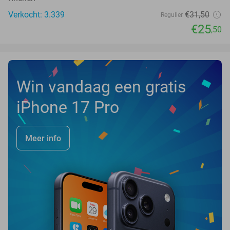
Verkocht: 3.339
€31
,50
Regulier
€25
,50
Win vandaag een gratis
iPhone 17 Pro
Meer info