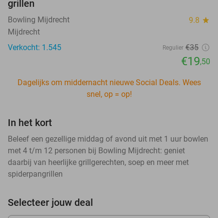
grillen
Bowling Mijdrecht
9.8
star
Mijdrecht
Verkocht: 1.545
€35
Regulier
€19
,50
Dagelijks om middernacht nieuwe Social Deals. Wees
snel, op = op!
In het kort
Beleef een gezellige middag of avond uit met 1 uur bowlen
met 4 t/m 12 personen bij Bowling Mijdrecht: geniet
daarbij van heerlijke grillgerechten, soep en meer met
spiderpangrillen
Selecteer jouw deal