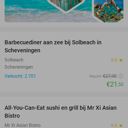
favorite_border
Barbecuediner aan zee bij Solbeach in
23%
Scheveningen
Solbeach
9.0
star
Scheveningen
Verkocht: 2.701
€27
,90
Regulier
€21
,50
favorite_border
All-You-Can-Eat sushi en grill bij Mr Xi Asian
14%
Bistro
Mr Xi Asian Bistro
9.5
star