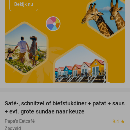
Bekijk nu
favorite_border
Saté-, schnitzel of biefstukdiner + patat + saus
40%
+ evt. grote sundae naar keuze
Papa's Eetcafé
9.4
star
Zegveld