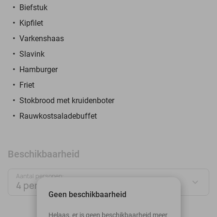
Biefstuk
Kipfilet
Varkenshaas
Slavink
Hamburger
Friet
Stokbrood met kruidenboter
Rauwkostsaladebuffet
Beschikbaarheid
Aantal personen:
4 personen
Geen beschikbaarheid
augustus 2026
Helaas, er is geen beschikbaarheid meer