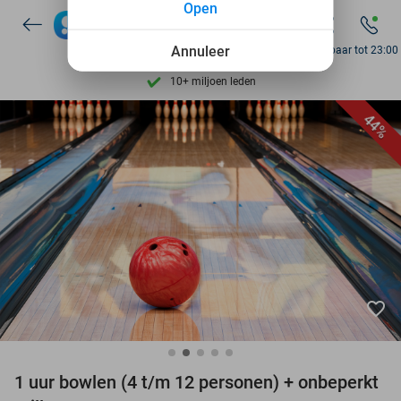
Open
7 dagen per week beschikbaar
10+ miljoen leden
Annuleer
Bereikbaar tot 23:00
9,4
op basis van
206.043 reviews
Ontdek 15.000+ deals
44%
7 dagen per week beschikbaar
10+ miljoen leden
favorite_border
1 uur bowlen (4 t/m 12 personen) + onbeperkt