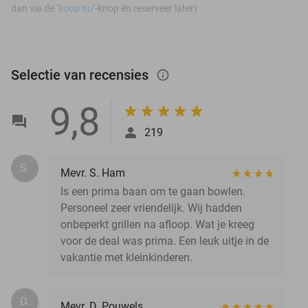
dan via de ‘
koop nu
’-knop én reserveer later)
Selectie van recensies
info_outlined
9,8
219
S.
Mevr. S. Ham
Is een prima baan om te gaan bowlen.
Personeel zeer vriendelijk. Wij hadden
onbeperkt grillen na afloop. Wat je kreeg
voor de deal was prima. Een leuk uitje in de
vakantie met kleinkinderen.
D.
Mevr. D. Pouwels