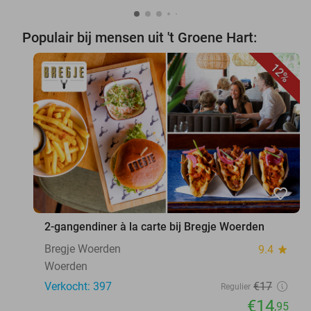
Populair bij mensen uit 't Groene Hart:
12%
favorite_border
2-gangendiner à la carte bij Bregje Woerden
Bregje Woerden
9.4
star
Woerden
Verkocht: 397
€17
Regulier
€14
,95