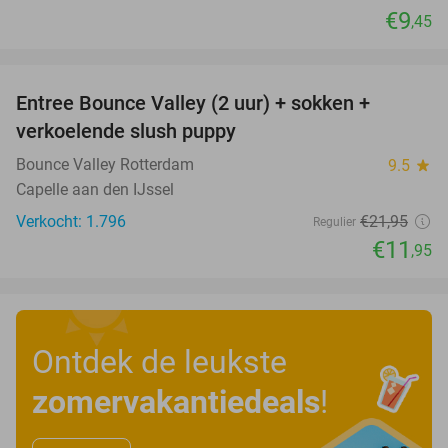
€9
,45
favorite_border
Entree Bounce Valley (2 uur) + sokken +
46%
verkoelende slush puppy
Bounce Valley Rotterdam
9.5
star
Capelle aan den IJssel
Verkocht: 1.796
€21
,95
Regulier
€11
,95
Ontdek de leukste
zomervakantiedeals
!