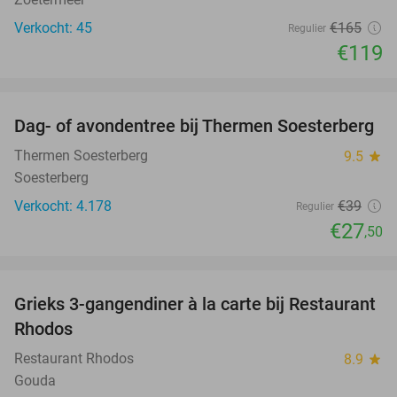
Verkocht: 45
€165
Regulier
€119
favorite_border
Dag- of avondentree bij Thermen Soesterberg
29%
Thermen Soesterberg
9.5
star
Soesterberg
Verkocht: 4.178
€39
Regulier
€27
,50
favorite_border
Grieks 3-gangendiner à la carte bij Restaurant
36%
Rhodos
Restaurant Rhodos
8.9
star
Gouda