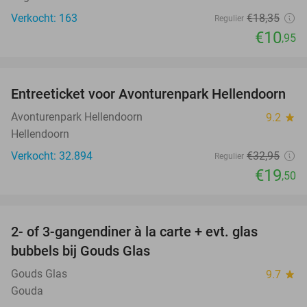
Verkocht: 163
€18
,35
Regulier
€10
,95
favorite_border
Entreeticket voor Avonturenpark Hellendoorn
41%
Avonturenpark Hellendoorn
9.2
star
Hellendoorn
Verkocht: 32.894
€32
,95
Regulier
€19
,50
favorite_border
2- of 3-gangendiner à la carte + evt. glas
35%
bubbels bij Gouds Glas
Gouds Glas
9.7
star
Gouda