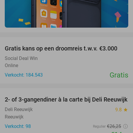
favorite_border
Gratis kans op een droomreis t.w.v. €3.000
Social Deal Win
Online
Gratis
Verkocht: 184.543
favorite_border
2- of 3-gangendiner à la carte bij Deli Reeuwijk
43%
Deli Reeuwijk
9.8
star
Reeuwijk
Verkocht: 98
€26
,25
Regulier