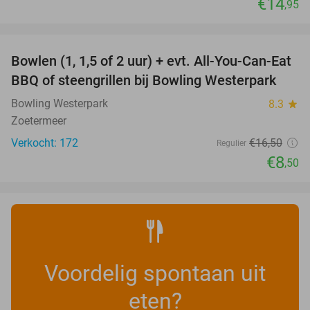
€14
,95
favorite_border
Bowlen (1, 1,5 of 2 uur) + evt. All-You-Can-Eat
48%
BBQ of steengrillen bij Bowling Westerpark
Bowling Westerpark
8.3
star
Zoetermeer
Verkocht: 172
€16
,50
Regulier
€8
,50
Voordelig spontaan uit
eten?