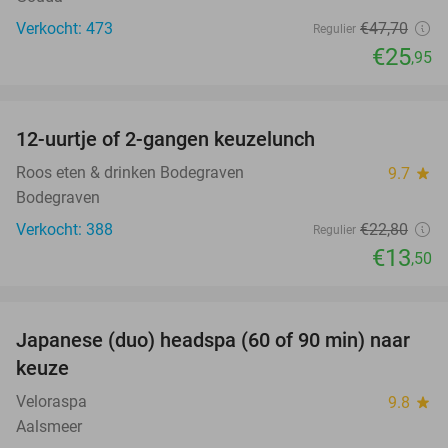
Verkocht: 473
€47
,70
Regulier
€25
,95
favorite_border
12-uurtje of 2-gangen keuzelunch
41%
Roos eten & drinken Bodegraven
9.7
star
Bodegraven
Verkocht: 388
€22
,80
Regulier
€13
,50
favorite_border
Japanese (duo) headspa (60 of 90 min) naar
39%
keuze
Veloraspa
9.8
star
Aalsmeer