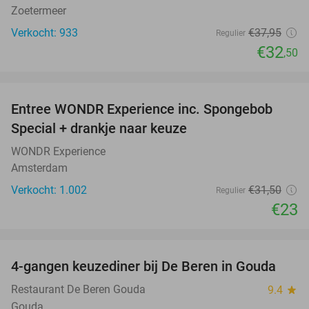
Zoetermeer
Verkocht: 933
€37
,95
Regulier
€32
,50
favorite_border
Entree WONDR Experience inc. Spongebob
27%
Special + drankje naar keuze
WONDR Experience
Amsterdam
Verkocht: 1.002
€31
,50
Regulier
€23
favorite_border
4-gangen keuzediner bij De Beren in Gouda
46%
Restaurant De Beren Gouda
9.4
star
Gouda