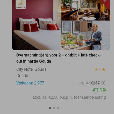
favorite_border
Overnachting(en) voor 2 + ontbijt + late check-
out in hartje Gouda
City Hotel Gouda
9.7
star
Gouda
Verkocht: 2.977
€257
Regulier
€119
Excl. ca. €2,50 p.p.p.n. toeristenbelasting