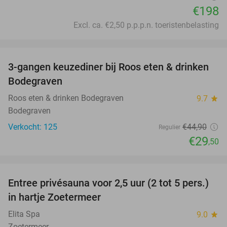
€198
Excl. ca. €2,50 p.p.p.n. toeristenbelasting
favorite_border
3-gangen keuzediner bij Roos eten & drinken
34%
Bodegraven
Roos eten & drinken Bodegraven
9.7
star
Bodegraven
Verkocht: 125
€44
,90
Regulier
€29
,50
favorite_border
Entree privésauna voor 2,5 uur (2 tot 5 pers.)
28%
in hartje Zoetermeer
Elita Spa
9.0
star
Zoetermeer