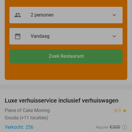
Zoek Restaurant
favorite_border
Luxe verhuisservice inclusief verhuiswagen
83%
Piece of Cake Moving
8.0
star
Gouda (+11 locaties)
Verkocht: 256
€300
Regulier