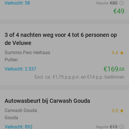
Verkocht: 58
€80
Regulier
€49
favorite_border
3 of 4 nachten weg voor 4 tot 6 personen op
de Veluwe
Summio Parc Heihaas
9.4
star
Putten
€169
Verkocht: 2.537
,68
Excl. ca. €1,79 p.p.p.n. en €14 p.p. bedlinnen
favorite_border
Autowasbeurt bij Carwash Gouda
50%
Carwash Gouda
9.0
star
Gouda
Verkocht: 892
€19
Regulier