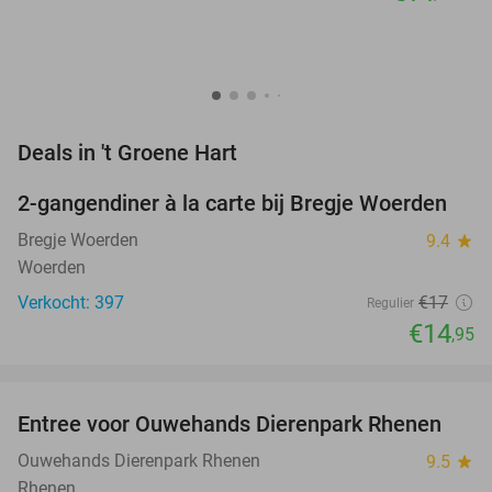
favorite_border
Deals in 't Groene Hart
2-gangendiner à la carte bij Bregje Woerden
12%
Bregje Woerden
9.4
star
Woerden
Verkocht: 397
€17
Regulier
€14
,95
favorite_border
Entree voor Ouwehands Dierenpark Rhenen
19%
Ouwehands Dierenpark Rhenen
9.5
star
Rhenen