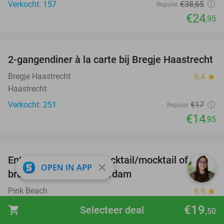
Verkocht: 157
€38
,65
Regulier
€24
,95
favorite_border
2-gangendiner à la carte bij Bregje Haastrecht
12%
Bregje Haastrecht
9.4
star
Haastrecht
Verkocht: 251
€17
Regulier
€14
,95
favorite_border
Entree Pink Beach + cocktail/mocktail of
41%
close
OPEN IN APP
brunch/lunch in Amsterdam
Pink Beach
9.9
star
Amsterdam
€19
shopping_cart
Selecteer deal
,50
Verkocht: 464
€19
,50
Regulier