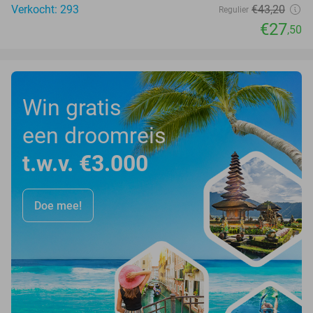
Verkocht: 293
€43
,20
Regulier
€27
,50
Win gratis
een droomreis
t.w.v. €3.000
Doe mee!