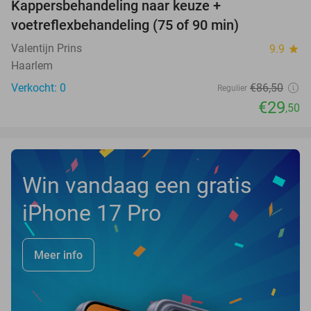
Kappersbehandeling naar keuze +
66%
NEW
voetreflexbehandeling (75 of 90 min)
TODAY
Valentijn Prins
9.9
star
Haarlem
Verkocht: 0
€86
,50
Regulier
€29
,50
Win vandaag een gratis
iPhone 17 Pro
Meer info