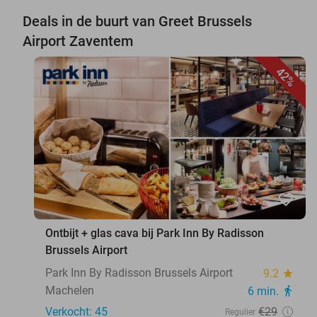
Deals in de buurt van Greet Brussels
Airport Zaventem
42%
favorite_border
Ontbijt + glas cava bij Park Inn By Radisson
Brussels Airport
Park Inn By Radisson Brussels Airport
9.2
star
Machelen
6 min.
directions_walk
Verkocht: 45
€29
Regulier