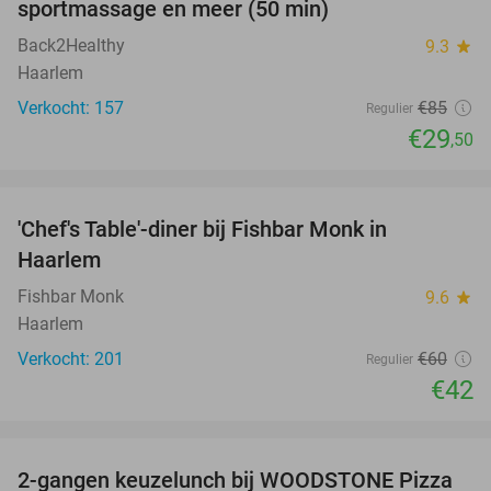
sportmassage en meer (50 min)
Back2Healthy
9.3
star
Haarlem
Verkocht: 157
€85
Regulier
€29
,50
favorite_border
'Chef's Table'-diner bij Fishbar Monk in
30%
Haarlem
Fishbar Monk
9.6
star
Haarlem
Verkocht: 201
€60
Regulier
€42
favorite_border
2-gangen keuzelunch bij WOODSTONE Pizza
46%