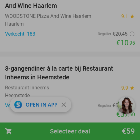
And Wine Haarlem
WOODSTONE Pizza And Wine Haarlem
9.1
star
Haarlem
Verkocht: 183
€20
,45
Regulier
€10
,95
favorite_border
3-gangendiner à la carte bij Restaurant
35%
Inheems in Heemstede
Restaurant Inheems
9.9
star
Heemstede
close
OPEN IN APP
Verkocht: 220
€57
,75
Regulier
€37
,50
favorite_border
€59
shopping_cart
Selecteer deal
Overnachting voor 2 + ontbijt + 3-gangendiner