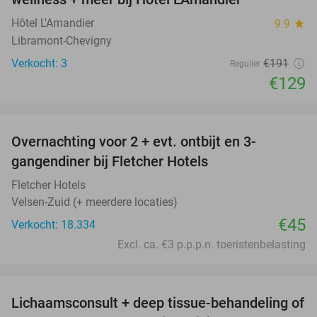
TODAY
Hôtel L'Amandier
9.9
star
Libramont-Chevigny
Verkocht: 3
€191
Regulier
€129
favorite_border
Overnachting voor 2 + evt. ontbijt en 3-
gangendiner bij Fletcher Hotels
Fletcher Hotels
Velsen-Zuid (+ meerdere locaties)
€45
Verkocht: 18.334
Excl. ca. €3 p.p.p.n. toeristenbelasting
favorite_border
Lichaamsconsult + deep tissue-behandeling of
65%