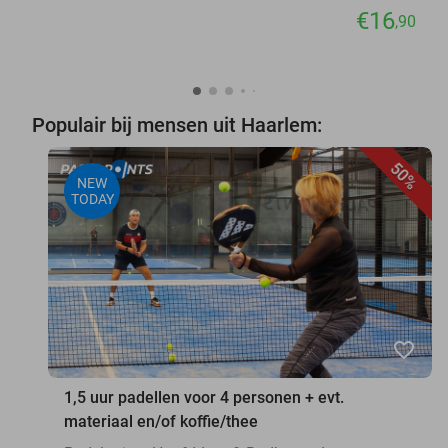
€16
,90
Populair bij mensen uit Haarlem:
50%
NEW
TODAY
favorite_border
1,5 uur padellen voor 4 personen + evt.
materiaal en/of koffie/thee