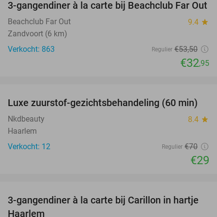
3-gangendiner à la carte bij Beachclub Far Out
38%
Beachclub Far Out
9.4
star
Zandvoort (6 km)
Verkocht: 863
€53
,50
Regulier
€32
,95
favorite_border
Luxe zuurstof-gezichtsbehandeling (60 min)
59%
Nkdbeauty
8.4
star
Haarlem
Verkocht: 12
€70
Regulier
€29
favorite_border
3-gangendiner à la carte bij Carillon in hartje
28%
Haarlem