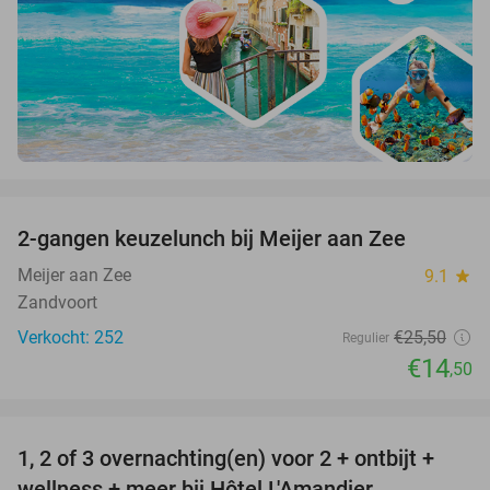
favorite_border
2-gangen keuzelunch bij Meijer aan Zee
43%
Meijer aan Zee
9.1
star
Zandvoort
Verkocht: 252
€25
,50
Regulier
€14
,50
favorite_border
1, 2 of 3 overnachting(en) voor 2 + ontbijt +
32%
NEW
wellness + meer bij Hôtel L'Amandier