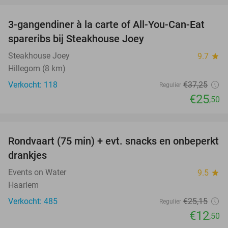
3-gangendiner à la carte of All-You-Can-Eat
32%
spareribs bij Steakhouse Joey
Steakhouse Joey
9.7
star
Hillegom (8 km)
Verkocht: 118
€37
,25
Regulier
€25
,50
favorite_border
Rondvaart (75 min) + evt. snacks en onbeperkt
50%
drankjes
Events on Water
9.5
star
Haarlem
Verkocht: 485
€25
,15
Regulier
€12
,50