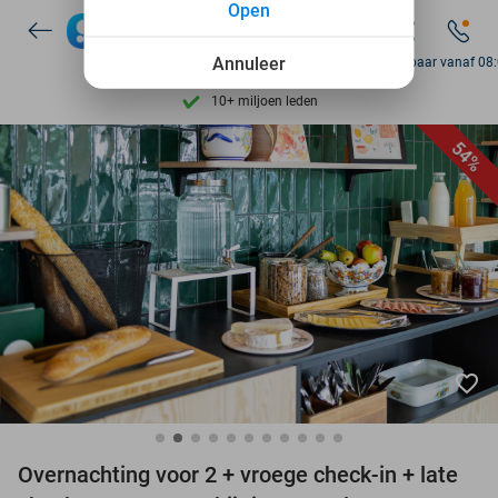
Open
7 dagen per week beschikbaar
10+ miljoen leden
Annuleer
Bereikbaar vanaf 08
9,4
op basis van
206.257 reviews
Ontdek 15.000+ deals
54%
7 dagen per week beschikbaar
10+ miljoen leden
favorite_border
Overnachting voor 2 + vroege check-in + late