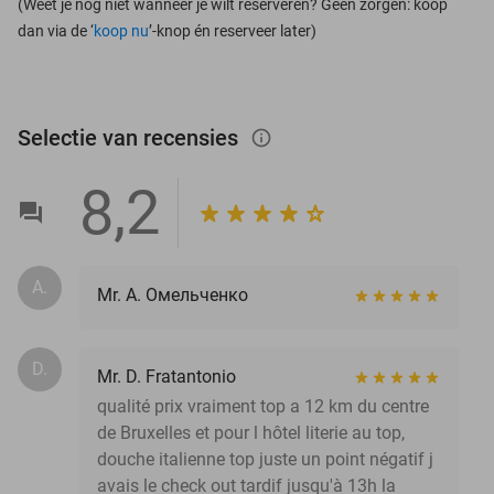
(Weet je nog niet wanneer je wilt reserveren? Geen zorgen: koop
dan via de ‘
koop nu
’-knop én reserveer later)
Selectie van recensies
info_outlined
8,2
А.
Mr. А. Омельченко
D.
Mr. D. Fratantonio
qualité prix vraiment top a 12 km du centre
de Bruxelles et pour l hôtel literie au top,
douche italienne top juste un point négatif j
avais le check out tardif jusqu'à 13h la