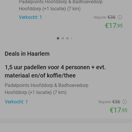
Padelpoints Hoofddorp & Badhoevedorp
Hoofddorp (+1 locatie) (7 km)
Verkocht: 1
€36
Regulier
€17
,95
favorite_border
Deals in Haarlem
1,5 uur padellen voor 4 personen + evt.
50%
NEW
materiaal en/of koffie/thee
TODAY
Padelpoints Hoofddorp & Badhoevedorp
Hoofddorp (+1 locatie) (7 km)
Verkocht: 1
€36
Regulier
€17
,95
favorite_border