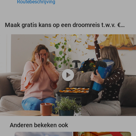
Routebeschrijving
Maak gratis kans op een droomreis t.w.v. €3.000!
play_circle
Anderen bekeken ook