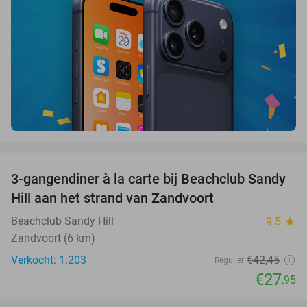
favorite_border
3-gangendiner à la carte bij Beachclub Sandy
34%
Hill aan het strand van Zandvoort
Beachclub Sandy Hill
9.5
star
Zandvoort (6 km)
Verkocht: 1.203
€42
,45
Regulier
€27
,95
favorite_border