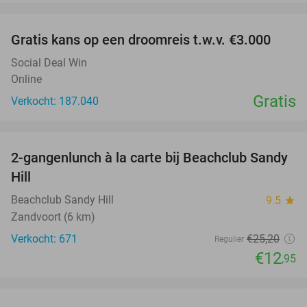
favorite_border
Gratis kans op een droomreis t.w.v. €3.000
Social Deal Win
Online
Gratis
Verkocht: 187.040
favorite_border
2-gangenlunch à la carte bij Beachclub Sandy
49%
Hill
Beachclub Sandy Hill
9.5
star
Zandvoort (6 km)
Verkocht: 671
€25
,20
Regulier
€12
,95
favorite_border