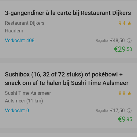
3-gangendiner à la carte bij Restaurant Dijkers
39%
Restaurant Dijkers
9.4
star
Haarlem
Verkocht: 408
€48
,50
Regulier
€29
,50
favorite_border
Sushibox (16, 32 of 72 stuks) of pokébowl +
43%
NEW
snack om af te halen bij Sushi Time Aalsmeer
TODAY
Sushi Time Aalsmeer
8.8
star
Aalsmeer (11 km)
Verkocht: 0
€17
,50
Regulier
€9
,95