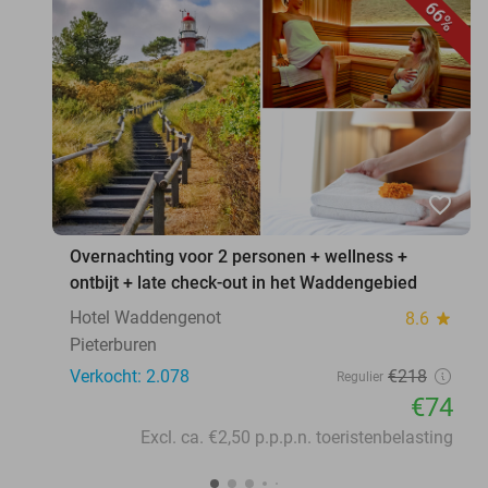
66%
favorite_border
Overnachting voor 2 personen + wellness +
ontbijt + late check-out in het Waddengebied
Hotel Waddengenot
8.6
star
Pieterburen
Verkocht: 2.078
€218
Regulier
€74
Excl. ca. €2,50 p.p.p.n. toeristenbelasting