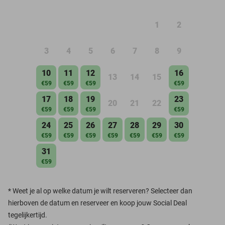
1
2
3
4
5
6
7
8
9
10
11
12
16
13
14
15
€59
€59
€59
€59
17
18
19
23
20
21
22
€59
€59
€59
€59
24
25
26
27
28
29
30
€59
€59
€59
€59
€59
€59
€59
31
€59
*
Weet je al op welke datum je wilt reserveren? Selecteer dan
hierboven de datum en reserveer en koop jouw Social Deal
tegelijkertijd.