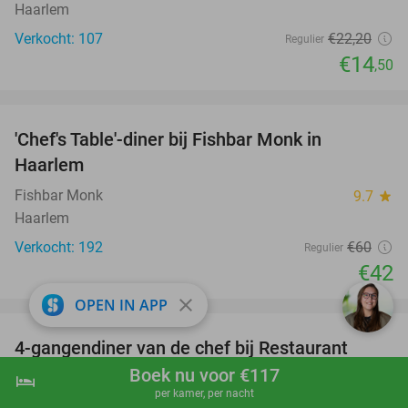
Haarlem
Verkocht: 107
€22
,20
Regulier
€14
,50
favorite_border
'Chef's Table'-diner bij Fishbar Monk in
30%
Haarlem
Fishbar Monk
9.7
star
Haarlem
Verkocht: 192
€60
Regulier
€42
favorite_border
close
OPEN IN APP
4-gangendiner van de chef bij Restaurant
23%
Franzen in hartje Haarlem
Boek nu voor €117
hotel
shopping_cart
Boek nu
navigate_next
per kamer, per nacht
Restaurant Franzen
9.7
star