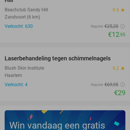
Beachclub Sandy Hill
9.5
star
Zandvoort (6 km)
Verkocht: 630
€25
,20
Regulier
€12
,95
favorite_border
Laserbehandeling tegen schimmelnagels
59%
NEW
TODAY
Blush Skin Institute
9.2
star
Haarlem
Verkocht: 4
€69
,95
Regulier
€29
Win vandaag een gratis