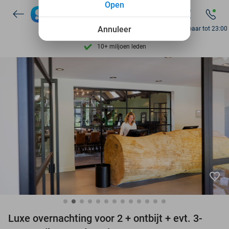
Open
7 dagen per week beschikbaar
10+ miljoen leden
Annuleer
Bereikbaar tot 23:00
9,4
op basis van
206.065 reviews
Ontdek 15.000+ deals
7 dagen per week beschikbaar
10+ miljoen leden
favorite_border
Luxe overnachting voor 2 + ontbijt + evt. 3-