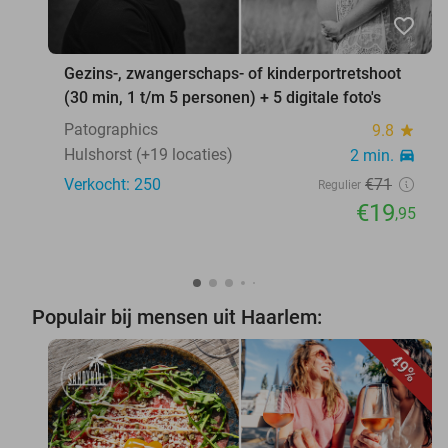
favorite_border
Gezins-, zwangerschaps- of kinderportretshoot
(30 min, 1 t/m 5 personen) + 5 digitale foto's
Patographics
9.8
star
Hulshorst (+19 locaties)
2 min.
directions_car
Verkocht: 250
€71
Regulier
€19
,95
Populair bij mensen uit Haarlem:
49%