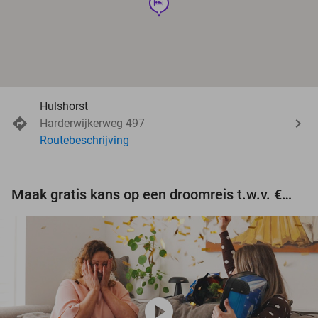
hotel
Hulshorst
Harderwijkerweg 497
Routebeschrijving
Maak gratis kans op een droomreis t.w.v. €3.000!
play_circle