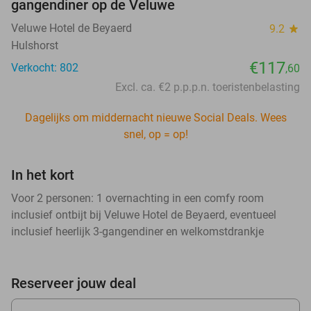
gangendiner op de Veluwe
Veluwe Hotel de Beyaerd
9.2
star
Hulshorst
€117
Verkocht: 802
,60
Excl. ca. €2 p.p.p.n. toeristenbelasting
Dagelijks om middernacht nieuwe Social Deals. Wees
snel, op = op!
In het kort
Voor 2 personen: 1 overnachting in een comfy room
inclusief ontbijt bij Veluwe Hotel de Beyaerd, eventueel
inclusief heerlijk 3-gangendiner en welkomstdrankje
Reserveer jouw deal