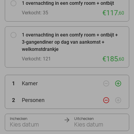
1 overnachting in een comfy room + ontbijt
€117
Verkocht: 35
,60
1 overnachting in een comfy room + ontbijt +
3-gangendiner op dag van aankomst +
welkomstdrankje
€185
Verkocht: 121
,60
remove_circle_outline
add_circle_outline
1
Kamer
remove_circle_outline
add_circle_outline
2
Personen
Inchecken
Uitchecken
Kies datum
Kies datum