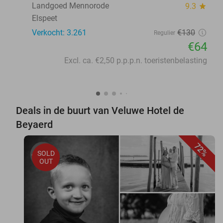
Landgoed Mennorode
9.3
star
Elspeet
Verkocht: 3.261
€130
Regulier
€64
Excl. ca. €2,50 p.p.p.n. toeristenbelasting
Deals in de buurt van Veluwe Hotel de
Beyaerd
72%
SOLD
OUT