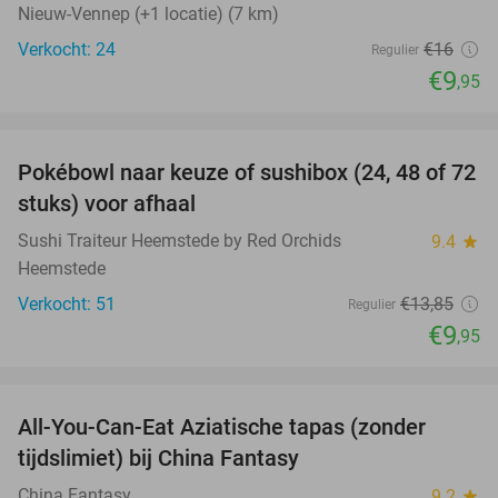
Nieuw-Vennep (+1 locatie) (7 km)
Verkocht: 24
€16
Regulier
€9
,95
favorite_border
Pokébowl naar keuze of sushibox (24, 48 of 72
28%
stuks) voor afhaal
Sushi Traiteur Heemstede by Red Orchids
9.4
star
Heemstede
Verkocht: 51
€13
,85
Regulier
€9
,95
favorite_border
All-You-Can-Eat Aziatische tapas (zonder
25%
tijdslimiet) bij China Fantasy
China Fantasy
9.2
star