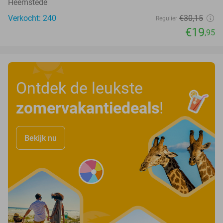
Heemstede
Verkocht: 240
€30
,15
Regulier
€19
,95
Ontdek de leukste
zomervakantiedeals
!
Bekijk nu