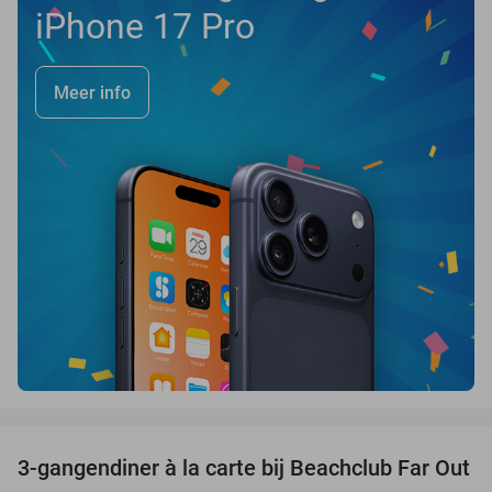
iPhone 17 Pro
Meer info
favorite_border
3-gangendiner à la carte bij Beachclub Far Out
38%