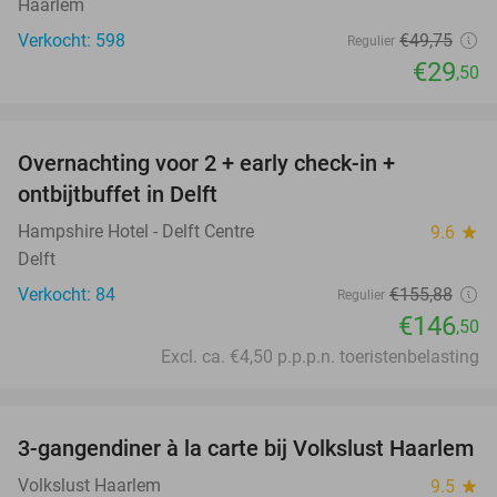
Haarlem
Verkocht: 598
€49
,75
Regulier
€29
,50
favorite_border
Overnachting voor 2 + early check-in +
6%
ontbijtbuffet in Delft
Hampshire Hotel - Delft Centre
9.6
star
Delft
Verkocht: 84
€155
,88
Regulier
€146
,50
Excl. ca. €4,50 p.p.p.n. toeristenbelasting
favorite_border
3-gangendiner à la carte bij Volkslust Haarlem
43%
Volkslust Haarlem
9.5
star