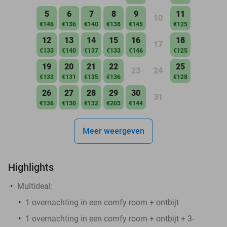
5
6
7
8
9
11
10
€146
€136
€140
€138
€145
€125
12
13
14
15
16
18
17
€133
€140
€137
€133
€146
€125
19
20
21
22
25
23
24
€133
€131
€135
€136
€128
26
27
28
29
30
31
€136
€130
€132
€203
€144
Meer weergeven
Highlights
Multideal:
1 overnachting in een comfy room + ontbijt
1 overnachting in een comfy room + ontbijt + 3-