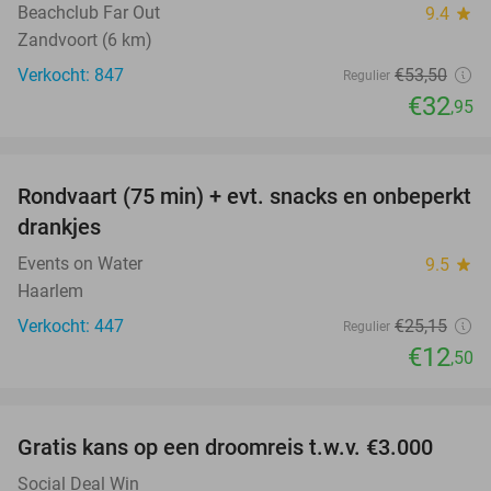
Beachclub Far Out
9.4
star
Zandvoort (6 km)
Verkocht: 847
€53
,50
Regulier
€32
,95
favorite_border
Rondvaart (75 min) + evt. snacks en onbeperkt
50%
drankjes
Events on Water
9.5
star
Haarlem
Verkocht: 447
€25
,15
Regulier
€12
,50
favorite_border
Gratis kans op een droomreis t.w.v. €3.000
Social Deal Win