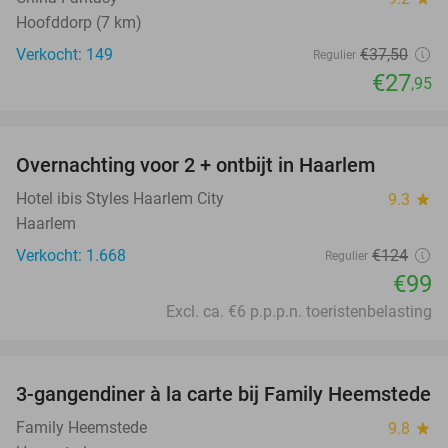
Hoofddorp (7 km)
Verkocht: 149
€37
,50
Regulier
€27
,95
favorite_border
Overnachting voor 2 + ontbijt in Haarlem
20%
Hotel ibis Styles Haarlem City
9.3
star
Haarlem
Verkocht: 1.668
€124
Regulier
€99
Excl. ca. €6 p.p.p.n. toeristenbelasting
favorite_border
3-gangendiner à la carte bij Family Heemstede
34%
Family Heemstede
9.8
star