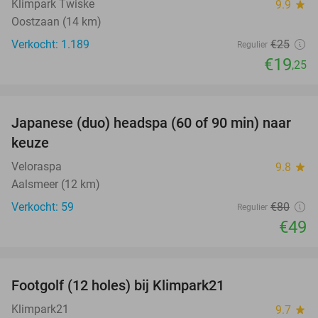
Klimpark Twiske
9.9
star
Oostzaan (14 km)
Verkocht: 1.189
€25
Regulier
€19
,25
favorite_border
Japanese (duo) headspa (60 of 90 min) naar
39%
keuze
Veloraspa
9.8
star
Aalsmeer (12 km)
Verkocht: 59
€80
Regulier
€49
favorite_border
Footgolf (12 holes) bij Klimpark21
38%
Klimpark21
9.7
star