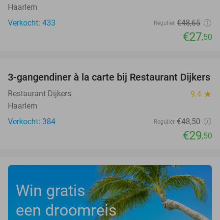
Haarlem
Verkocht: 433
€48
,65
Regulier
€27
,50
favorite_border
3-gangendiner à la carte bij Restaurant Dijkers
39%
Restaurant Dijkers
9.4
star
Haarlem
Verkocht: 384
€48
,50
Regulier
€29
,50
Win gratis
een droomreis