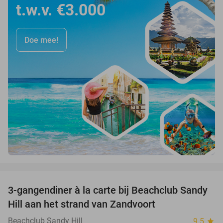
t.w.v. €3.000
Doe mee!
favorite_border
3-gangendiner à la carte bij Beachclub Sandy
34%
Hill aan het strand van Zandvoort
Beachclub Sandy Hill
9.5
star