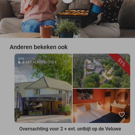
Anderen bekeken ook
51%
favorite_border
Overnachting voor 2 + evt. ontbijt op de Veluwe