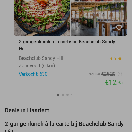
favorite_border
2-gangenlunch à la carte bij Beachclub Sandy
Hill
Beachclub Sandy Hill
9.5
star
Zandvoort (6 km)
Verkocht: 630
€25
,20
Regulier
€12
,95
favorite_border
Deals in Haarlem
2-gangenlunch à la carte bij Beachclub Sandy
49%
Hill