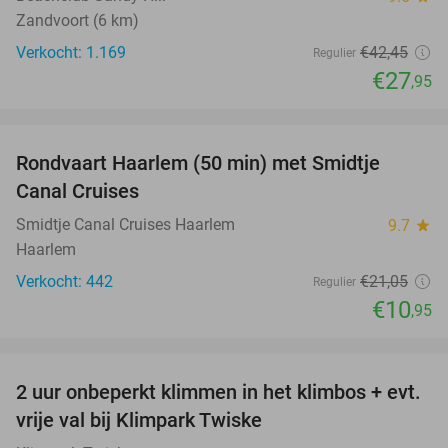
Zandvoort (6 km)
Verkocht: 1.169
€42
,45
Regulier
€27
,95
favorite_border
Rondvaart Haarlem (50 min) met Smidtje
48%
Canal Cruises
Smidtje Canal Cruises Haarlem
9.7
star
Haarlem
Verkocht: 442
€21
,05
Regulier
€10
,95
favorite_border
2 uur onbeperkt klimmen in het klimbos + evt.
23%
vrije val bij Klimpark Twiske