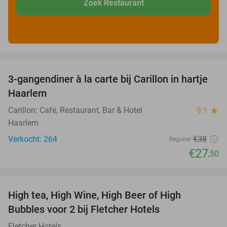
Zoek Restaurant
favorite_border
3-gangendiner à la carte bij Carillon in hartje
28%
Haarlem
Carillon: Café, Restaurant, Bar & Hotel
9.1
star
Haarlem
Verkocht: 264
€38
Regulier
€27
,50
favorite_border
High tea, High Wine, High Beer of High
41%
Bubbles voor 2 bij Fletcher Hotels
Fletcher Hotels