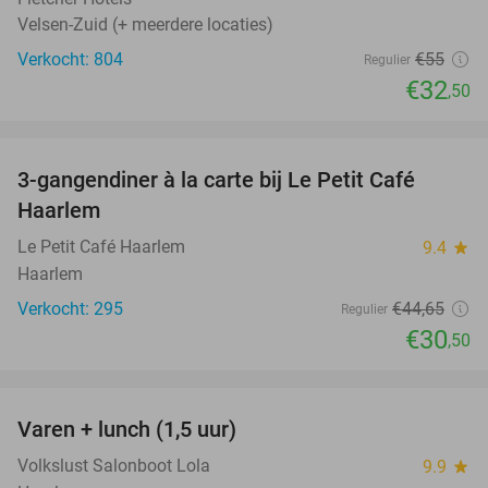
Velsen-Zuid (+ meerdere locaties)
Verkocht: 804
€55
Regulier
€32
,50
favorite_border
3-gangendiner à la carte bij Le Petit Café
32%
Haarlem
Le Petit Café Haarlem
9.4
star
Haarlem
Verkocht: 295
€44
,65
Regulier
€30
,50
favorite_border
Varen + lunch (1,5 uur)
41%
Volkslust Salonboot Lola
9.9
star