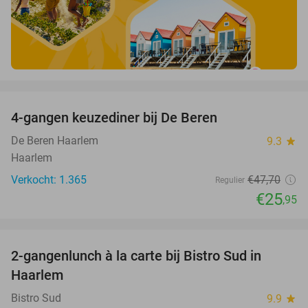
favorite_border
4-gangen keuzediner bij De Beren
46%
De Beren Haarlem
9.3
star
Haarlem
Verkocht: 1.365
€47
,70
Regulier
€25
,95
favorite_border
2-gangenlunch à la carte bij Bistro Sud in
35%
Haarlem
Bistro Sud
9.9
star