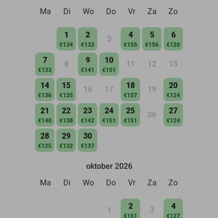
Ma
Di
Wo
Do
Vr
Za
Zo
1
2
4
5
6
3
€134
€132
€155
€156
€120
7
9
10
8
11
12
13
€133
€141
€151
14
15
18
20
16
17
19
€136
€135
€157
€124
21
22
23
24
25
27
26
€140
€138
€142
€151
€151
€124
28
29
30
€125
€132
€137
oktober 2026
Ma
Di
Wo
Do
Vr
Za
Zo
2
4
1
3
€151
€127