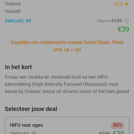
Onessa
10.0
star
Hasselt
Verkocht: 98
€199
Regulier
€39
Dagelijks om middernacht nieuwe Social Deals. Wees
snel, op = op!
In het kort
Ervaar een strakke en stralende huid na een HIFU-
behandeling (High Intensity Focused Ultrasound) naar
keuze bij Onessa: keuze uit diverse zones of het hele gelaat
Selecteer jouw deal
HIFU voor ogen
80%
€39
Verkocht: 16
€199