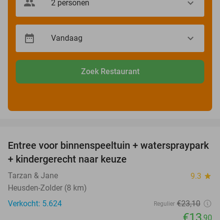
Zoek Restaurant
favorite_border
Entree voor binnenspeeltuin + waterspraypark
40%
+ kindergerecht naar keuze
Tarzan & Jane
9.3
star
Heusden-Zolder (8 km)
Verkocht: 5.624
€23
,10
Regulier
€13
,90