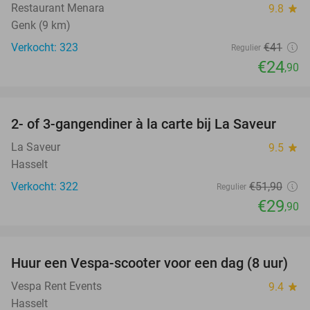
Restaurant Menara
9.8
star
Genk (9 km)
Verkocht: 323
€41
Regulier
€24
,90
favorite_border
2- of 3-gangendiner à la carte bij La Saveur
42%
La Saveur
9.5
star
Hasselt
Verkocht: 322
€51
,90
Regulier
€29
,90
favorite_border
Huur een Vespa-scooter voor een dag (8 uur)
35%
Vespa Rent Events
9.4
star
Hasselt