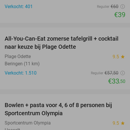
Verkocht: 401
€60
Regulier
€39
favorite_border
All-You-Can-Eat zomerse tafelgrill + cocktail
42%
naar keuze bij Plage Odette
Plage Odette
9.5
star
Beringen (11 km)
Verkocht: 1.510
€57
,50
Regulier
€33
,50
favorite_border
Bowlen + pasta voor 4, 6 of 8 personen bij
38%
Sportcentrum Olympia
Sportcentrum Olympia
9.5
star