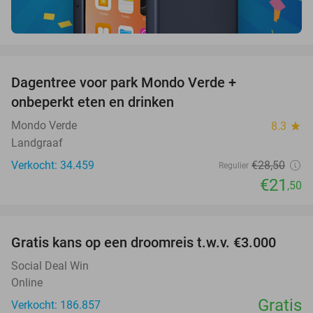
favorite_border
Dagentree voor park Mondo Verde +
25%
onbeperkt eten en drinken
Mondo Verde
8.3
star
Landgraaf
Verkocht: 34.459
€28
,50
Regulier
€21
,50
favorite_border
Gratis kans op een droomreis t.w.v. €3.000
Social Deal Win
Online
Gratis
Verkocht: 186.857