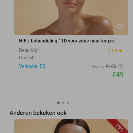
favorite_border
HIFU-behandeling 11D voor zone naar keuze
Beau‘Voir
10.0
star
Hasselt
Verkocht: 55
€120
Regulier
€49
Anderen bekeken ook
59%