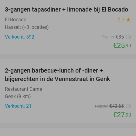
3-gangen tapasdiner + limonade bij El Bocado
26%
El Bocado
9.7
star
Hasselt (+3 locaties)
Verkocht: 592
€35
Regulier
€25
,90
favorite_border
2-gangen barbecue-lunch of -diner +
36%
bijgerechten in de Vennestraat in Genk
Restaurant Carne
Genk (9 km)
Verkocht: 21
€43
,65
Regulier
€27
,90
favorite_border