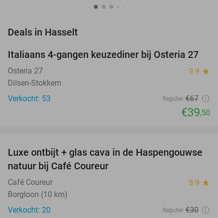
favorite_border
Deals in Hasselt
Italiaans 4-gangen keuzediner bij Osteria 27
41%
NEW
TODAY
Osteria 27
9.9
star
Dilsen-Stokkem
Verkocht: 53
€67
Regulier
€39
,50
favorite_border
Luxe ontbijt + glas cava in de Haspengouwse
37%
NEW
natuur bij Café Coureur
TODAY
Café Coureur
8.9
star
Borgloon (10 km)
Verkocht: 20
€30
Regulier