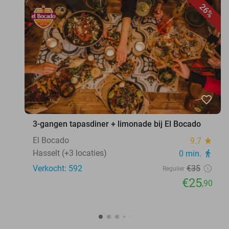
26%
favorite_border
3-gangen tapasdiner + limonade bij El Bocado
El Bocado
9.7
star
Hasselt (+3 locaties)
0 min.
directions_walk
Verkocht: 592
€35
Regulier
€25
,90