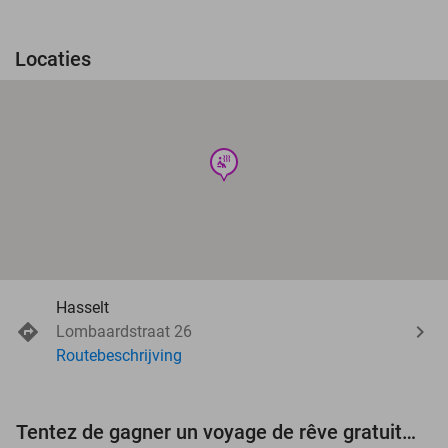
Locaties
wellness
Hasselt
Lombaardstraat 26
Routebeschrijving
Tentez de gagner un voyage de rêve gratuit d'une valeur de 3.000 € !