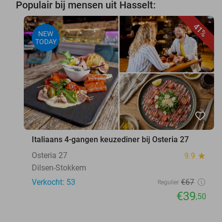
Populair bij mensen uit Hasselt:
41%
NEW
TODAY
favorite_border
Italiaans 4-gangen keuzediner bij Osteria 27
Osteria 27
9.9
star
Dilsen-Stokkem
Verkocht: 53
€67
Regulier
€39
,50