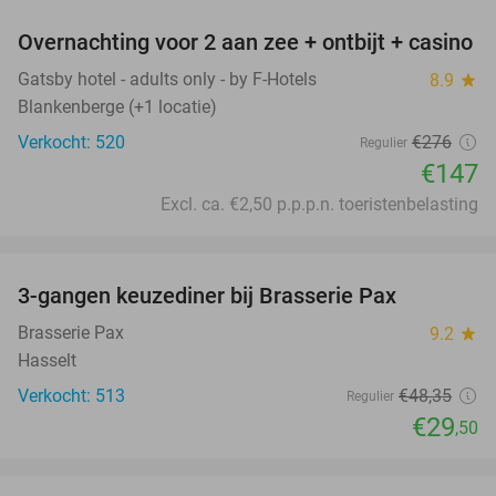
Overnachting voor 2 aan zee + ontbijt + casino
47%
Gatsby hotel - adults only - by F-Hotels
8.9
star
Blankenberge (+1 locatie)
Verkocht: 520
€276
Regulier
€147
Excl. ca. €2,50 p.p.p.n. toeristenbelasting
favorite_border
3-gangen keuzediner bij Brasserie Pax
39%
Brasserie Pax
9.2
star
Hasselt
Verkocht: 513
€48
,35
Regulier
€29
,50
favorite_border