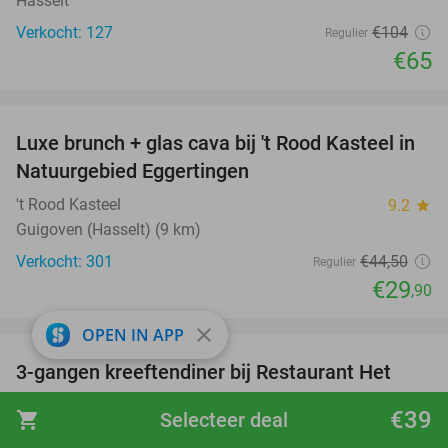
Hasselt
Verkocht: 127
€104
Regulier
€65
favorite_border
Luxe brunch + glas cava bij 't Rood Kasteel in
33%
Natuurgebied Eggertingen
't Rood Kasteel
9.2
star
Guigoven (Hasselt) (9 km)
Verkocht: 301
€44
,50
Regulier
€29
,90
favorite_border
close
OPEN IN APP
3-gangen kreeftendiner bij Restaurant Het
30%
Hert
€39
shopping_cart
Selecteer deal
Restaurant 't Hert
9.7
star