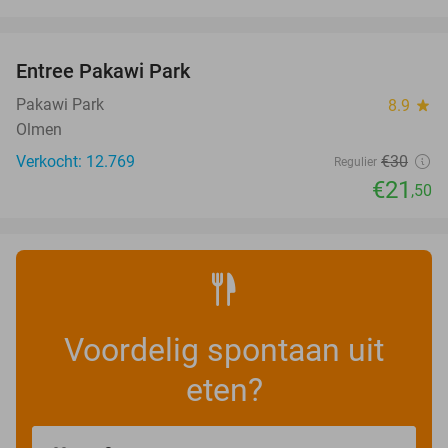
favorite_border
Entree Pakawi Park
28%
Pakawi Park
8.9
star
Olmen
Verkocht: 12.769
€30
Regulier
€21
,50
Voordelig spontaan uit
eten?