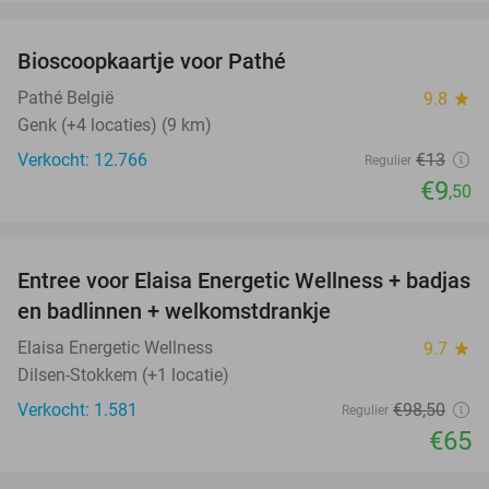
favorite_border
Bioscoopkaartje voor Pathé
27%
Pathé België
9.8
star
Genk (+4 locaties) (9 km)
Verkocht: 12.766
€13
Regulier
€9
,50
favorite_border
Entree voor Elaisa Energetic Wellness + badjas
34%
en badlinnen + welkomstdrankje
Elaisa Energetic Wellness
9.7
star
Dilsen-Stokkem (+1 locatie)
Verkocht: 1.581
€98
,50
Regulier
€65
favorite_border