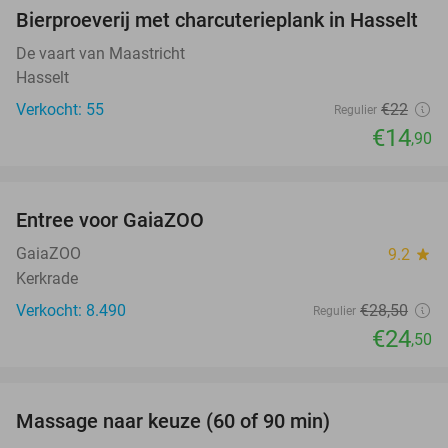
Bierproeverij met charcuterieplank in Hasselt
32%
De vaart van Maastricht
Hasselt
Verkocht: 55
€22
Regulier
€14
,90
favorite_border
Entree voor GaiaZOO
14%
GaiaZOO
9.2
star
Kerkrade
Verkocht: 8.490
€28
,50
Regulier
€24
,50
favorite_border
Massage naar keuze (60 of 90 min)
42%