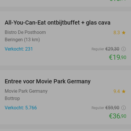
favorite_border
All-You-Can-Eat ontbijtbuffet + glas cava
32%
Bistro De Posthoorn
8.3
star
Beringen (13 km)
Verkocht: 231
€29
,30
Regulier
€19
,90
favorite_border
Entree voor Movie Park Germany
38%
Movie Park Germany
9.4
star
Bottrop
Verkocht: 5.766
€59
,90
Regulier
€36
,90
favorite_border