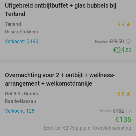
Uitgebreid ontbijtbuffet + glas bubbels bij
17%
Terland
Terland
9.9
star
Dilsen-Stokkem
Verkocht: 5.190
€29
,50
Regulier
€24
,50
favorite_border
Overnachting voor 2 + ontbijt + wellness-
11%
arrangement + welkomstdrankje
Hotel Bij Bruurs
8.8
star
Baarle-Nassau
Verkocht: 128
€152
Regulier
€135
Excl. ca. €2,75 p.p.p.n. toeristenbelasting