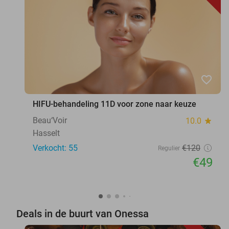
favorite_border
HIFU-behandeling 11D voor zone naar keuze
Beau‘Voir
10.0
star
Hasselt
Verkocht: 55
€120
Regulier
€49
Deals in de buurt van Onessa