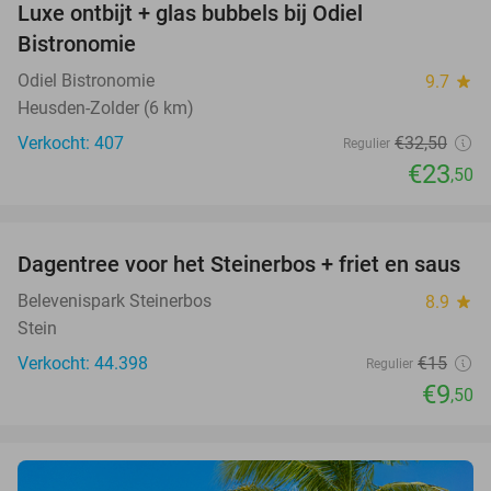
Luxe ontbijt + glas bubbels bij Odiel
28%
Bistronomie
Odiel Bistronomie
9.7
star
Heusden-Zolder (6 km)
Verkocht: 407
€32
,50
Regulier
€23
,50
favorite_border
Dagentree voor het Steinerbos + friet en saus
37%
Belevenispark Steinerbos
8.9
star
Stein
Verkocht: 44.398
€15
Regulier
€9
,50