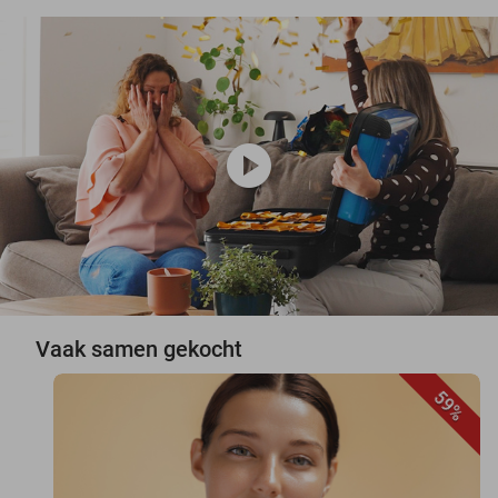
play_circle
Vaak samen gekocht
59%