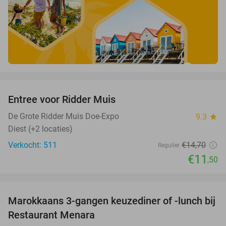
favorite_border
Entree voor Ridder Muis
22%
De Grote Ridder Muis Doe-Expo
9.3
star
Diest (+2 locaties)
Verkocht: 511
€14
,70
Regulier
€11
,50
favorite_border
Marokkaans 3-gangen keuzediner of -lunch bij
39%
Restaurant Menara