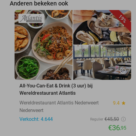
Anderen bekeken ook
19%
favorite_border
All-You-Can-Eat & Drink (3 uur) bij
Wereldrestaurant Atlantis
Wereldrestaurant Atlantis Nederweert
9.4
star
Nederweert
Verkocht: 4.644
€45
,50
Regulier
€36
,95