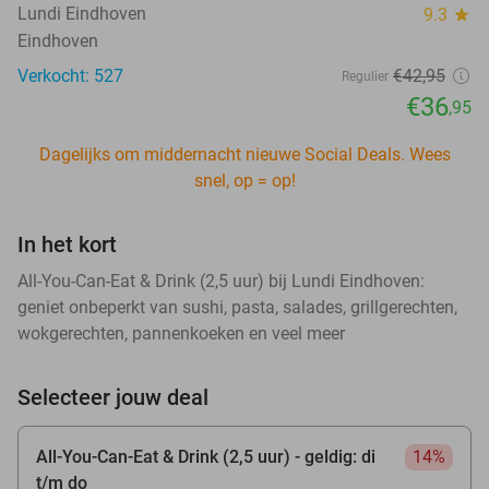
Lundi Eindhoven
9.3
star
Eindhoven
Verkocht: 527
€42
,95
Regulier
€36
,95
Dagelijks om middernacht nieuwe Social Deals. Wees
snel, op = op!
In het kort
All-You-Can-Eat & Drink (2,5 uur) bij Lundi Eindhoven:
geniet onbeperkt van sushi, pasta, salades, grillgerechten,
wokgerechten, pannenkoeken en veel meer
Selecteer jouw deal
All-You-Can-Eat & Drink (2,5 uur) - geldig: di
14%
t/m do