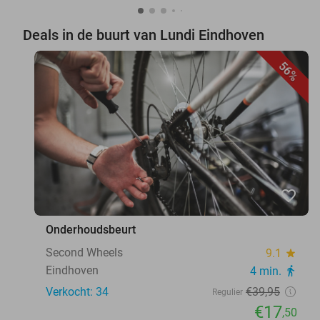
Deals in de buurt van Lundi Eindhoven
56%
favorite_border
Onderhoudsbeurt
Second Wheels
9.1
star
Eindhoven
4 min.
directions_walk
Verkocht: 34
€39
,95
Regulier
€17
,50