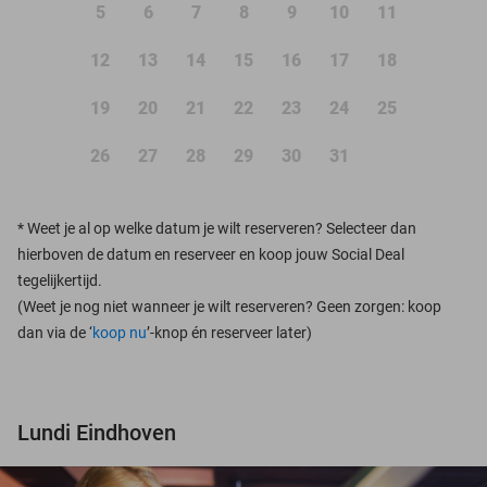
5
6
7
8
9
10
11
12
13
14
15
16
17
18
19
20
21
22
23
24
25
26
27
28
29
30
31
*
Weet je al op welke datum je wilt reserveren? Selecteer dan
hierboven de datum en reserveer en koop jouw Social Deal
tegelijkertijd.
(Weet je nog niet wanneer je wilt reserveren? Geen zorgen: koop
dan via de ‘
koop nu
’-knop én reserveer later)
Lundi Eindhoven