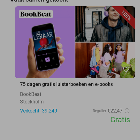
100%
favorite_border
75 dagen gratis luisterboeken en e-books
BookBeat
Stockholm
Verkocht: 39.249
€22
,47
Regulier
Gratis