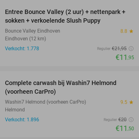
Entree Bounce Valley (2 uur) + nettenpark +
46%
sokken + verkoelende Slush Puppy
Bounce Valley Eindhoven
8.8
star
Eindhoven (12 km)
Verkocht: 1.778
€21
,95
Regulier
€11
,95
favorite_border
Complete carwash bij Washin7 Helmond
43%
(voorheen CarPro)
Washin7 Helmond (voorheen CarPro)
9.5
star
Helmond
Verkocht: 1.896
€20
Regulier
€11
,50
favorite_border