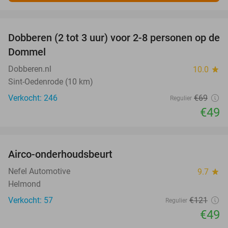
favorite_border
Dobberen (2 tot 3 uur) voor 2-8 personen op de
29%
Dommel
Dobberen.nl
10.0
star
Sint-Oedenrode (10 km)
Verkocht: 246
€69
Regulier
€49
favorite_border
Airco-onderhoudsbeurt
60%
Nefel Automotive
9.7
star
Helmond
Verkocht: 57
€121
Regulier
€49