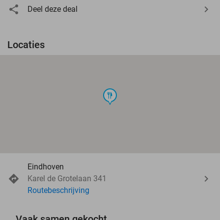
Deel deze deal
Locaties
food
Eindhoven
Karel de Grotelaan 341
Routebeschrijving
Vaak samen gekocht