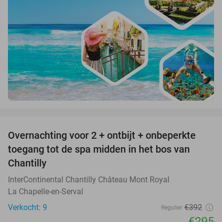
favorite_border
Overnachting voor 2 + ontbijt + onbeperkte
25%
toegang tot de spa midden in het bos van
Chantilly
InterContinental Chantilly Château Mont Royal
La Chapelle-en-Serval
Verkocht: 9
€392
Regulier
€295