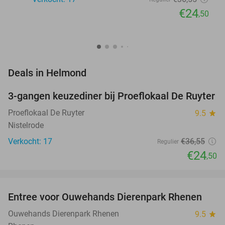
€24
,50
favorite_border
Deals in Helmond
3-gangen keuzediner bij Proeflokaal De Ruyter
33%
NEW
TODAY
Proeflokaal De Ruyter
9.5
star
Nistelrode
Verkocht: 17
€36
,55
Regulier
€24
,50
favorite_border
Entree voor Ouwehands Dierenpark Rhenen
19%
NEW
TODAY
Ouwehands Dierenpark Rhenen
9.5
star