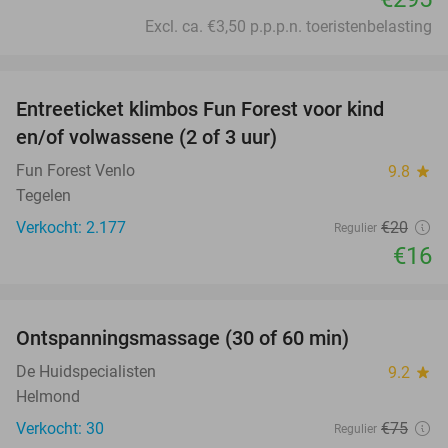
Excl. ca. €3,50 p.p.p.n. toeristenbelasting
favorite_border
Entreeticket klimbos Fun Forest voor kind
20%
en/of volwassene (2 of 3 uur)
Fun Forest Venlo
9.8
star
Tegelen
Verkocht: 2.177
€20
Regulier
€16
favorite_border
Ontspanningsmassage (30 of 60 min)
55%
De Huidspecialisten
9.2
star
Helmond
Verkocht: 30
€75
Regulier