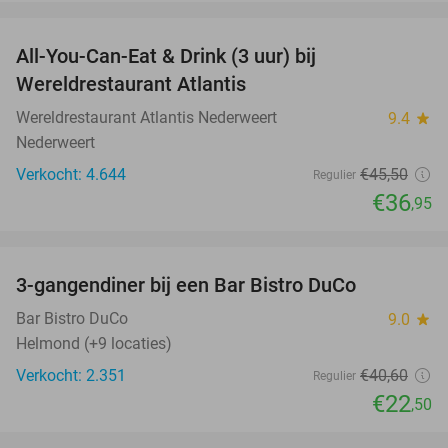
favorite_border
All-You-Can-Eat & Drink (3 uur) bij
19%
Wereldrestaurant Atlantis
Wereldrestaurant Atlantis Nederweert
9.4
star
Nederweert
Verkocht: 4.644
€45
,50
Regulier
€36
,95
favorite_border
3-gangendiner bij een Bar Bistro DuCo
45%
Bar Bistro DuCo
9.0
star
Helmond (+9 locaties)
Verkocht: 2.351
€40
,60
Regulier
€22
,50
favorite_border