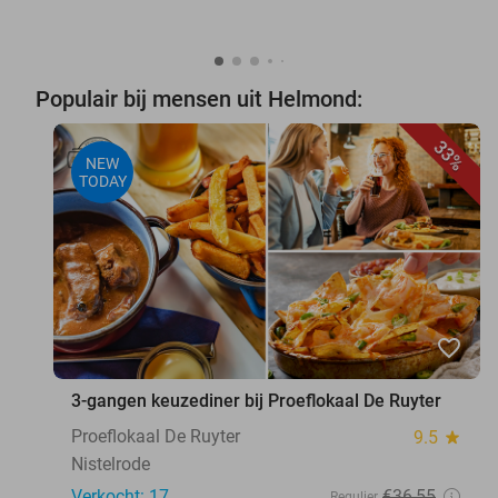
Populair bij mensen uit Helmond:
33%
NEW
TODAY
favorite_border
3-gangen keuzediner bij Proeflokaal De Ruyter
Proeflokaal De Ruyter
9.5
star
Nistelrode
Verkocht: 17
€36
,55
Regulier