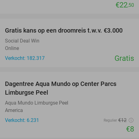
€22
,50
favorite_border
Gratis kans op een droomreis t.w.v. €3.000
Social Deal Win
Online
Gratis
Verkocht: 182.317
favorite_border
Dagentree Aqua Mundo op Center Parcs
33%
Limburgse Peel
Aqua Mundo Limburgse Peel
America
Verkocht: 6.231
€12
Regulier
€8