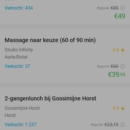
Verkocht: 434
€85
Regulier
€49
favorite_border
Massage naar keuze (60 of 90 min)
33%
Studio Infinity
9.8
star
Aarle-Rixtel
Verkocht: 37
€60
Regulier
€39
,95
favorite_border
2-gangenlunch bij Gossimijne Horst
40%
Gossimijne Horst
9.9
star
Horst
Verkocht: 1.237
€23
,15
Regulier