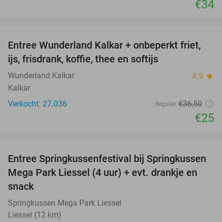
€34
favorite_border
Entree Wunderland Kalkar + onbeperkt friet,
32%
ijs, frisdrank, koffie, thee en softijs
Wunderland Kalkar
8.9
star
Kalkar
Verkocht: 27.036
€36
,50
Regulier
€25
favorite_border
Entree Springkussenfestival bij Springkussen
53%
Mega Park Liessel (4 uur) + evt. drankje en
snack
Springkussen Mega Park Liessel
Liessel (12 km)