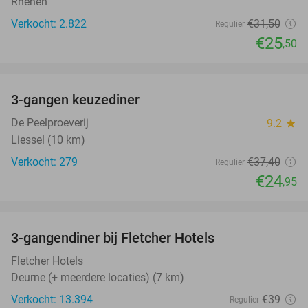
Rhenen
Verkocht: 2.822
€31
,50
Regulier
€25
,50
favorite_border
3-gangen keuzediner
33%
De Peelproeverij
9.2
star
Liessel (10 km)
Verkocht: 279
€37
,40
Regulier
€24
,95
favorite_border
3-gangendiner bij Fletcher Hotels
42%
Fletcher Hotels
Deurne (+ meerdere locaties) (7 km)
Verkocht: 13.394
€39
Regulier