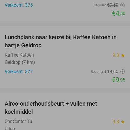
Verkocht: 375
€9
,50
Regulier
€4
,50
favorite_border
Lunchplank naar keuze bij Kaffee Katoen in
32%
hartje Geldrop
Kaffee Katoen
9.8
star
Geldrop (7 km)
Verkocht: 377
€14
,60
Regulier
€9
,95
favorite_border
Airco-onderhoudsbeurt + vullen met
42%
koelmiddel
Car Center Tu
9.8
star
Uden