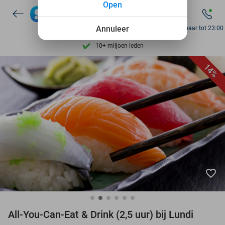
Ontdek 15.000+ deals
Open
7 dagen per week beschikbaar
Annuleer
Bereikbaar tot 23:00
10+ miljoen leden
9,4
op basis van
205.826 reviews
14%
Ontdek 15.000+ deals
7 dagen per week beschikbaar
10+ miljoen leden
favorite_border
All-You-Can-Eat & Drink (2,5 uur) bij Lundi