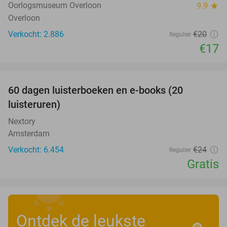
Oorlogsmuseum Overloon
9.9
star
Overloon
Verkocht: 2.886
€20
Regulier
€17
favorite_border
100%
60 dagen luisterboeken en e-books (20
luisteruren)
Nextory
Amsterdam
Verkocht: 6.454
€24
Regulier
Gratis
Ontdek de leukste