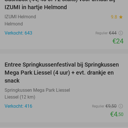
45%
IZUMI in hartje Helmond
IZUMI Helmond
9.8
star
Helmond
Verkocht: 643
€44
Regulier
€24
favorite_border
Entree Springkussenfestival bij Springkussen
53%
Mega Park Liessel (4 uur) + evt. drankje en
snack
Springkussen Mega Park Liessel
Liessel (12 km)
Verkocht: 416
€9
,50
Regulier
€4
,50
favorite_border