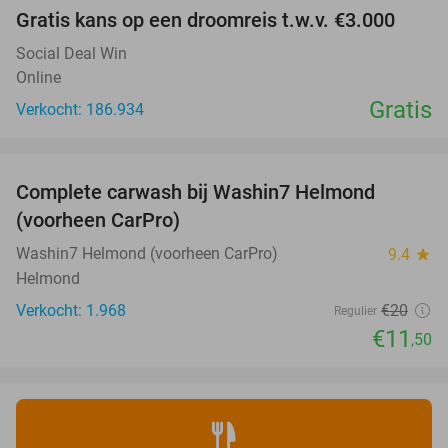
Gratis kans op een droomreis t.w.v. €3.000
Social Deal Win
Online
Gratis
Verkocht: 186.934
favorite_border
Complete carwash bij Washin7 Helmond
43%
(voorheen CarPro)
Washin7 Helmond (voorheen CarPro)
9.4
star
Helmond
Verkocht: 1.968
€20
Regulier
€11
,50