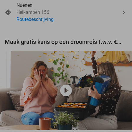
Nuenen
Heikampen 156
Routebeschrijving
Maak gratis kans op een droomreis t.w.v. €3.000!
play_circle