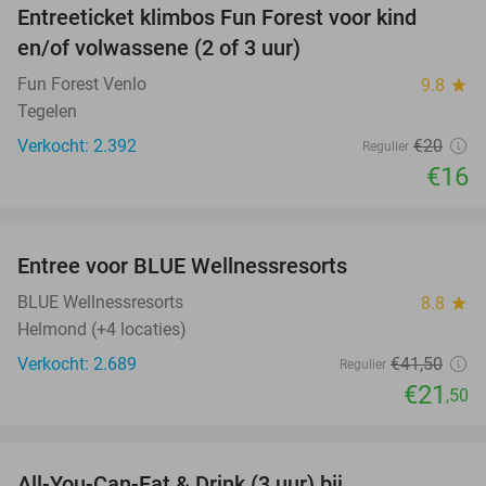
Entreeticket klimbos Fun Forest voor kind
20%
en/of volwassene (2 of 3 uur)
Fun Forest Venlo
9.8
star
Tegelen
Verkocht: 2.392
€20
Regulier
€16
favorite_border
Entree voor BLUE Wellnessresorts
48%
BLUE Wellnessresorts
8.8
star
Helmond (+4 locaties)
Verkocht: 2.689
€41
,50
Regulier
€21
,50
favorite_border
All-You-Can-Eat & Drink (3 uur) bij