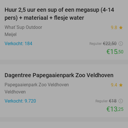
Huur 2,5 uur een sup of een megasup (4-14
31%
pers) + materiaal + flesje water
What´Sup Outdoor
9.8
star
Meijel
Verkocht: 184
€22
,50
Regulier
€15
,50
favorite_border
Dagentree Papegaaienpark Zoo Veldhoven
26%
Papegaaienpark Zoo Veldhoven
9.4
star
Veldhoven
Verkocht: 9.720
€18
Regulier
€13
,25
favorite_border