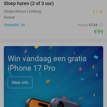
Sloep huren (2 of 3 uur)
26%
NEW
TODAY
Sloepverhuur Limburg
9.7
star
Kessel
Verkocht: 34
€134
Regulier
€99
Win vandaag een gratis
iPhone 17 Pro
Meer info