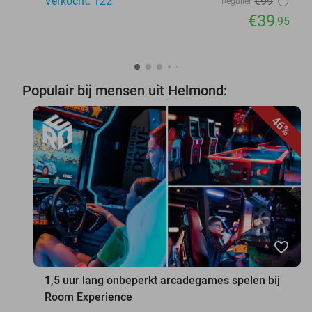
Verkocht: 122
€99
Regulier
€39
,95
Populair bij mensen uit Helmond:
46%
favorite_border
1,5 uur lang onbeperkt arcadegames spelen bij
Room Experience