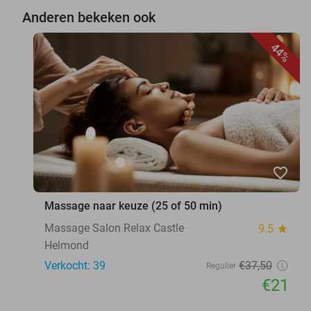
Anderen bekeken ook
44%
favorite_border
Massage naar keuze (25 of 50 min)
Massage Salon Relax Castle
9.5
star
Helmond
Verkocht: 39
€37
,50
Regulier
€21