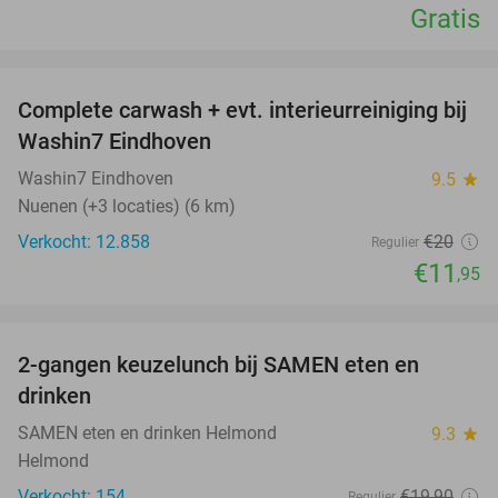
Gratis
favorite_border
Complete carwash + evt. interieurreiniging bij
40%
Washin7 Eindhoven
Washin7 Eindhoven
9.5
star
Nuenen (+3 locaties) (6 km)
Verkocht: 12.858
€20
Regulier
€11
,95
favorite_border
2-gangen keuzelunch bij SAMEN eten en
37%
drinken
SAMEN eten en drinken Helmond
9.3
star
Helmond
Verkocht: 154
€19
,90
Regulier