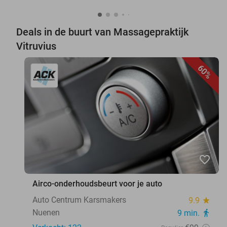
Deals in de buurt van Massagepraktijk
Vitruvius
60%
favorite_border
Airco-onderhoudsbeurt voor je auto
Auto Centrum Karsmakers
9.9
star
Nuenen
9 min.
directions_walk