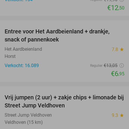
€12
,50
favorite_border
Entree voor Het Aardbeienland + drankje,
47%
snack of pannenkoek
Het Aardbeienland
7.8
star
Horst
Verkocht: 16.089
€13
,05
Regulier
€6
,95
favorite_border
Vrij jumpen (2 uur) + zakje chips + limonade bij
50%
Street Jump Veldhoven
Street Jump Veldhoven
9.3
star
Veldhoven (15 km)