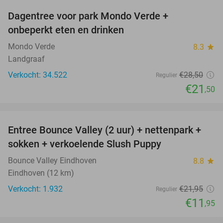
Dagentree voor park Mondo Verde +
25%
onbeperkt eten en drinken
Mondo Verde
8.3
star
Landgraaf
Verkocht: 34.522
€28
,50
Regulier
€21
,50
favorite_border
Entree Bounce Valley (2 uur) + nettenpark +
46%
sokken + verkoelende Slush Puppy
Bounce Valley Eindhoven
8.8
star
Eindhoven (12 km)
Verkocht: 1.932
€21
,95
Regulier
€11
,95
favorite_border