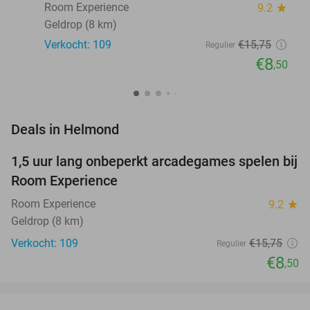
Room Experience
9.2
star
Geldrop (8 km)
Verkocht: 109
€15
,75
Regulier
€8
,50
favorite_border
Deals in Helmond
1,5 uur lang onbeperkt arcadegames spelen bij
46%
Room Experience
Room Experience
9.2
star
Geldrop (8 km)
Verkocht: 109
€15
,75
Regulier
€8
,50
favorite_border