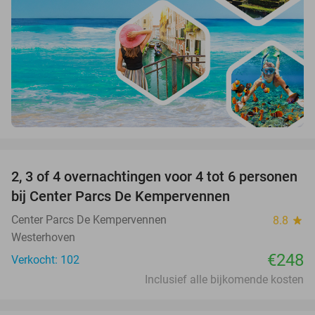
favorite_border
2, 3 of 4 overnachtingen voor 4 tot 6 personen
bij Center Parcs De Kempervennen
Center Parcs De Kempervennen
8.8
star
Westerhoven
€248
Verkocht: 102
Inclusief alle bijkomende kosten
favorite_border