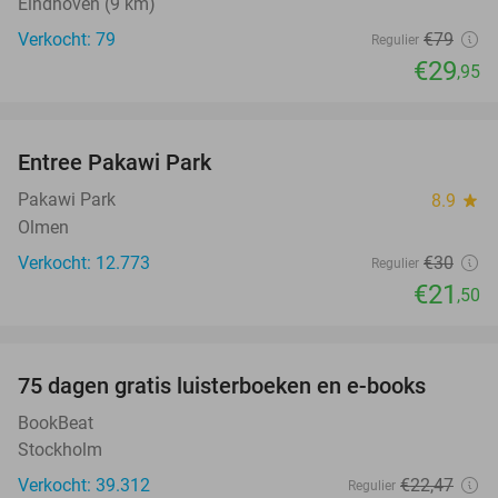
Eindhoven (9 km)
Verkocht: 79
€79
Regulier
€29
,95
favorite_border
Entree Pakawi Park
28%
Pakawi Park
8.9
star
Olmen
Verkocht: 12.773
€30
Regulier
€21
,50
favorite_border
100%
75 dagen gratis luisterboeken en e-books
BookBeat
Stockholm
Verkocht: 39.312
€22
,47
Regulier