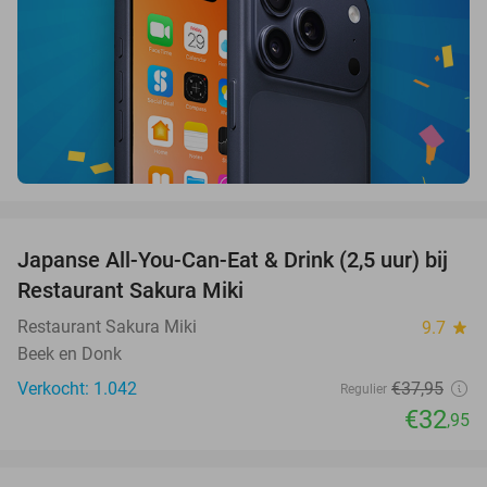
favorite_border
Japanse All-You-Can-Eat & Drink (2,5 uur) bij
13%
Restaurant Sakura Miki
Restaurant Sakura Miki
9.7
star
Beek en Donk
Verkocht: 1.042
€37
,95
Regulier
€32
,95
favorite_border