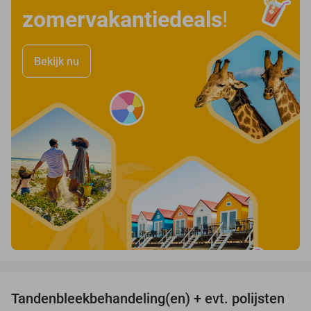
zomervakantiedeals
!
Bekijk nu
favorite_border
Tandenbleekbehandeling(en) + evt. polijsten
42%