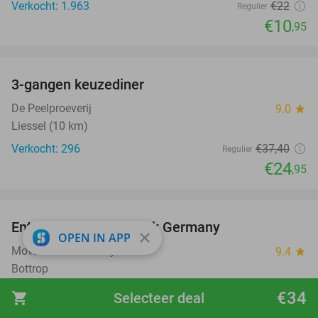
Verkocht: 1.963
€22
Regulier
€10
,95
favorite_border
3-gangen keuzediner
33%
De Peelproeverij
9.0
star
Liessel (10 km)
Verkocht: 296
€37
,40
Regulier
€24
,95
favorite_border
Entree voor Movie Park Germany
38%
close
OPEN IN APP
Movie Park Germany
9.4
star
Bottrop
Verkocht: 5.773
€59
,90
Regulier
€34
shopping_cart
Selecteer deal
€36
,90