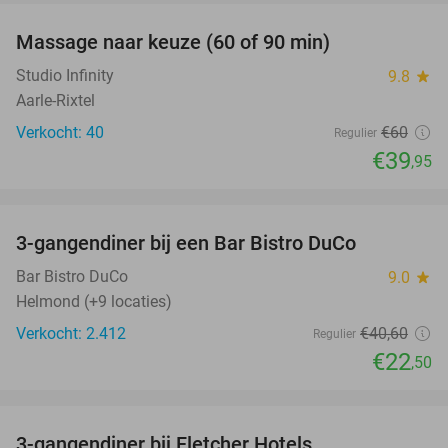
Massage naar keuze (60 of 90 min)
33%
Studio Infinity
9.8
star
Aarle-Rixtel
Verkocht: 40
€60
Regulier
€39
,95
favorite_border
3-gangendiner bij een Bar Bistro DuCo
45%
Bar Bistro DuCo
9.0
star
Helmond (+9 locaties)
Verkocht: 2.412
€40
,60
Regulier
€22
,50
favorite_border
3-gangendiner bij Fletcher Hotels