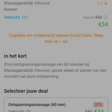
Massagepraktijk Vitruvius
9.9
star
Nuenen
Verkocht: 111
€50
Regulier
€34
Dagelijks om middernacht nieuwe Social Deals. Wees
snel, op = op!
In het kort
(Duo-)ontspanningsmassage van 60 minuten bij
Massagepraktijk Vitruvius: geniet alleen of samen van een
moment van pure ontspanning
Selecteer jouw deal
Ontspanningsmassage (60 min)
32%
€34
Verkocht: 43
€50