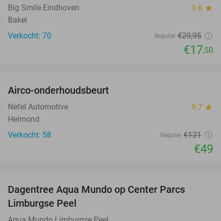
Big Smile Eindhoven
9.6
star
Bakel
Verkocht: 70
€29
,95
Regulier
€17
,50
favorite_border
Airco-onderhoudsbeurt
60%
Nefel Automotive
9.7
star
Helmond
Verkocht: 58
€121
Regulier
€49
favorite_border
Dagentree Aqua Mundo op Center Parcs
33%
Limburgse Peel
Aqua Mundo Limburgse Peel