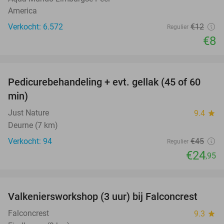
America
Verkocht: 6.572
€12
Regulier
€8
favorite_border
Pedicurebehandeling + evt. gellak (45 of 60
45%
min)
Just Nature
9.4
star
Deurne (7 km)
Verkocht: 94
€45
Regulier
€24
,95
favorite_border
Valkeniersworkshop (3 uur) bij Falconcrest
62%
Falconcrest
9.3
star