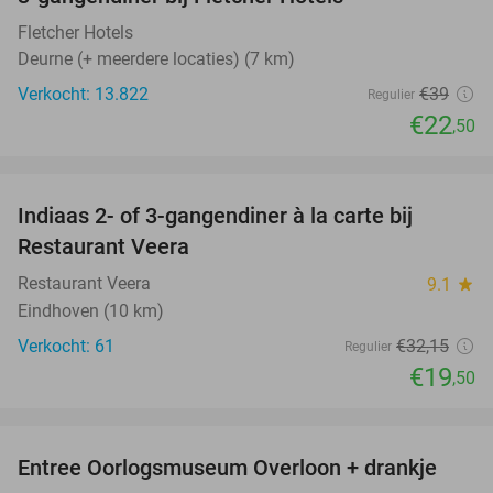
42%
Fletcher Hotels
Deurne (+ meerdere locaties) (7 km)
Verkocht: 13.822
€39
Regulier
€22
,50
favorite_border
Indiaas 2- of 3-gangendiner à la carte bij
39%
Restaurant Veera
Restaurant Veera
9.1
star
Eindhoven (10 km)
Verkocht: 61
€32
,15
Regulier
€19
,50
favorite_border
Entree Oorlogsmuseum Overloon + drankje
15%