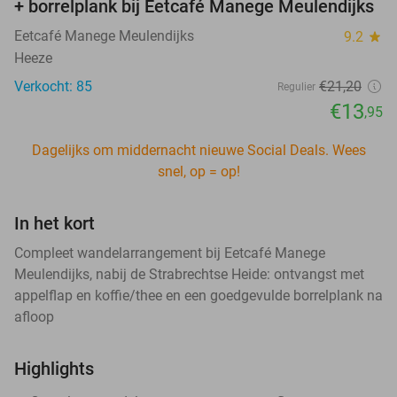
+ borrelplank bij Eetcafé Manege Meulendijks
Eetcafé Manege Meulendijks
9.2
star
Heeze
Verkocht: 85
€21
,20
Regulier
€13
,95
Dagelijks om middernacht nieuwe Social Deals. Wees
snel, op = op!
In het kort
Compleet wandelarrangement bij Eetcafé Manege
Meulendijks, nabij de Strabrechtse Heide: ontvangst met
appelflap en koffie/thee en een goedgevulde borrelplank na
afloop
Highlights