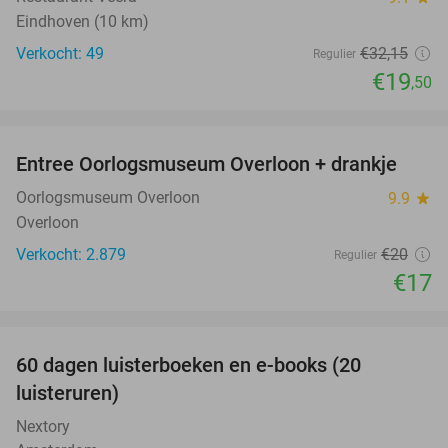
Eindhoven (10 km)
Verkocht: 49
€32
,15
Regulier
€19
,50
favorite_border
Entree Oorlogsmuseum Overloon + drankje
15%
Oorlogsmuseum Overloon
9.9
star
Overloon
Verkocht: 2.879
€20
Regulier
€17
favorite_border
100%
60 dagen luisterboeken en e-books (20
luisteruren)
Nextory