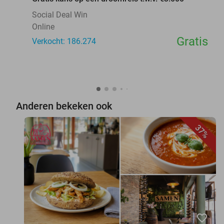
Social Deal Win
Online
Gratis
Verkocht: 186.274
Anderen bekeken ook
37%
favorite_border