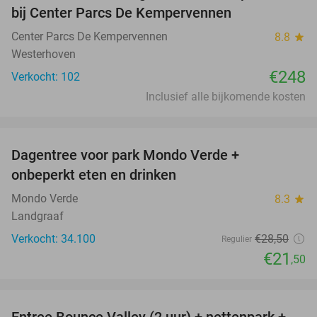
bij Center Parcs De Kempervennen
Center Parcs De Kempervennen
8.8
star
Westerhoven
€248
Verkocht: 102
Inclusief alle bijkomende kosten
favorite_border
Dagentree voor park Mondo Verde +
25%
onbeperkt eten en drinken
Mondo Verde
8.3
star
Landgraaf
Verkocht: 34.100
€28
,50
Regulier
€21
,50
favorite_border