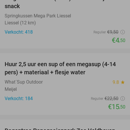
snack
Springkussen Mega Park Liessel
Liessel (12 km)
Verkocht: 418
€9
,50
Regulier
€4
,50
favorite_border
Huur 2,5 uur een sup of een megasup (4-14
31%
pers) + materiaal + flesje water
What´Sup Outdoor
9.8
star
Meijel
Verkocht: 184
€22
,50
Regulier
€15
,50
favorite_border