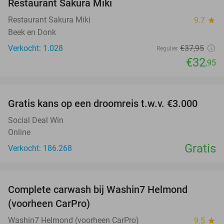
Restaurant Sakura Miki
Restaurant Sakura Miki
9.7
star
Beek en Donk
Verkocht: 1.028
€37
,95
Regulier
€32
,95
favorite_border
Gratis kans op een droomreis t.w.v. €3.000
Social Deal Win
Online
Gratis
Verkocht: 186.268
favorite_border
Complete carwash bij Washin7 Helmond
43%
(voorheen CarPro)
Washin7 Helmond (voorheen CarPro)
9.5
star