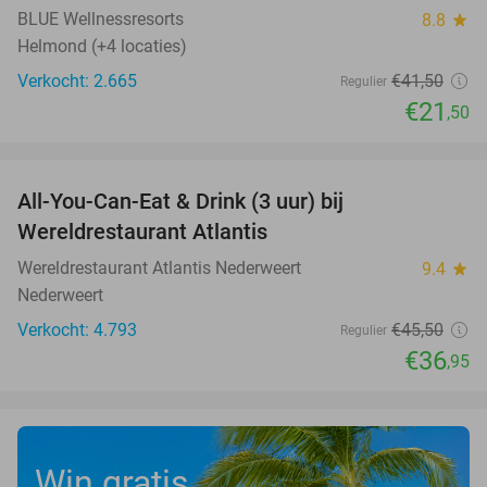
BLUE Wellnessresorts
8.8
star
Helmond (+4 locaties)
Verkocht: 2.665
€41
,50
Regulier
€21
,50
favorite_border
All-You-Can-Eat & Drink (3 uur) bij
19%
Wereldrestaurant Atlantis
Wereldrestaurant Atlantis Nederweert
9.4
star
Nederweert
Verkocht: 4.793
€45
,50
Regulier
€36
,95
Win gratis