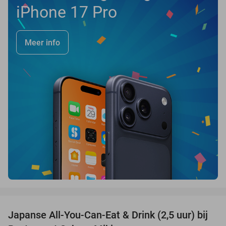
iPhone 17 Pro
Meer info
favorite_border
Japanse All-You-Can-Eat & Drink (2,5 uur) bij
13%