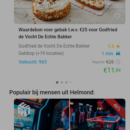
favorite_border
Waardebon voor gebak t.w.v. €25 voor Godfried
de Vocht De Echte Bakker
Godfried de Vocht De Echte Bakker
9.6
star
Geldrop (+19 locaties)
1 min.
directions_car
Verkocht: 965
€25
Regulier
€11
,99
Populair bij mensen uit Helmond:
46%