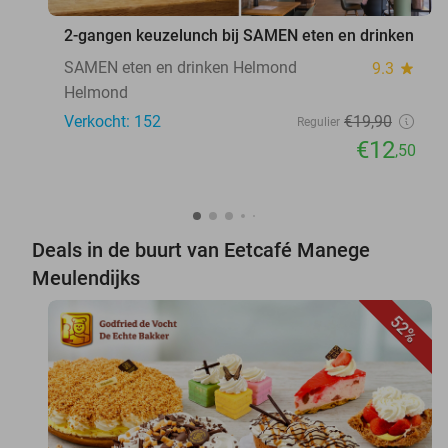
2-gangen keuzelunch bij SAMEN eten en drinken
SAMEN eten en drinken Helmond
9.3
star
Helmond
Verkocht: 152
€19
,90
Regulier
€12
,50
Deals in de buurt van Eetcafé Manege
Meulendijks
52%