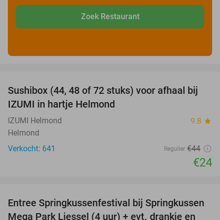
Zoek Restaurant
favorite_border
Sushibox (44, 48 of 72 stuks) voor afhaal bij
45%
IZUMI in hartje Helmond
IZUMI Helmond
9.8
star
Helmond
Verkocht: 641
€44
Regulier
€24
favorite_border
Entree Springkussenfestival bij Springkussen
53%
Mega Park Liessel (4 uur) + evt. drankje en