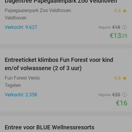
Dagentree Papegaaienpark Zoo Veldhoven
26%
Papegaaienpark Zoo Veldhoven
9.4
star
Veldhoven
Verkocht: 9.627
€18
Regulier
€13
,25
favorite_border
Entreeticket klimbos Fun Forest voor kind
20%
en/of volwassene (2 of 3 uur)
Fun Forest Venlo
9.8
star
Tegelen
Verkocht: 2.358
€20
Regulier
€16
favorite_border
Entree voor BLUE Wellnessresorts
48%