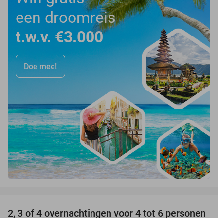
een droomreis
t.w.v. €3.000
Doe mee!
favorite_border
2, 3 of 4 overnachtingen voor 4 tot 6 personen