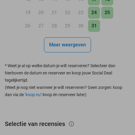
19
20
21
22
23
24
25
26
27
28
29
30
31
Meer weergeven
*
Weet je al op welke datum je wilt reserveren? Selecteer dan
hierboven de datum en reserveer en koop jouw Social Deal
tegelijkertijd.
(Weet je nog niet wanneer je wilt reserveren? Geen zorgen: koop
dan via de ‘
koop nu
’-knop én reserveer later)
Selectie van recensies
info_outlined