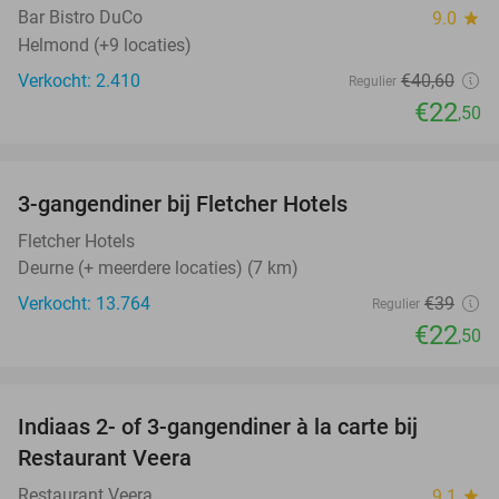
Bar Bistro DuCo
9.0
star
Helmond (+9 locaties)
Verkocht: 2.410
€40
,60
Regulier
€22
,50
favorite_border
3-gangendiner bij Fletcher Hotels
42%
Fletcher Hotels
Deurne (+ meerdere locaties) (7 km)
Verkocht: 13.764
€39
Regulier
€22
,50
favorite_border
Indiaas 2- of 3-gangendiner à la carte bij
39%
Restaurant Veera
Restaurant Veera
9.1
star