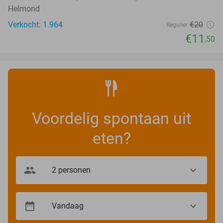
Helmond
Verkocht: 1.964
€20
Regulier
€11
,50
Voordelig spontaan uit
eten?