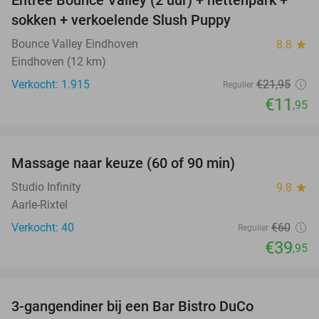
Entree Bounce Valley (2 uur) + nettenpark +
46%
sokken + verkoelende Slush Puppy
Bounce Valley Eindhoven
8.8
star
Eindhoven (12 km)
Verkocht: 1.915
€21
,95
Regulier
€11
,95
favorite_border
Massage naar keuze (60 of 90 min)
33%
Studio Infinity
9.8
star
Aarle-Rixtel
Verkocht: 40
€60
Regulier
€39
,95
favorite_border
3-gangendiner bij een Bar Bistro DuCo
45%