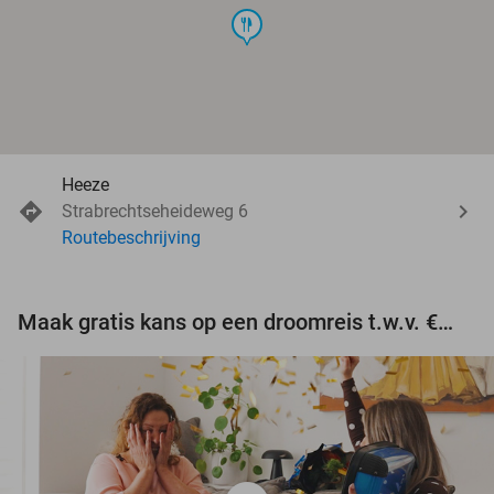
food
Heeze
Strabrechtseheideweg 6
Routebeschrijving
Maak gratis kans op een droomreis t.w.v. €3.000!