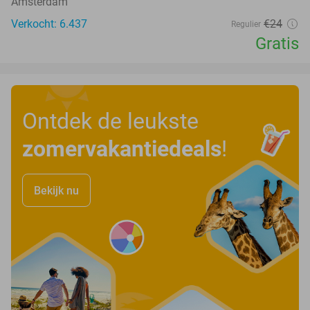
Amsterdam
Verkocht: 6.437
€24
Regulier
Gratis
Ontdek de leukste
zomervakantiedeals
!
Bekijk nu