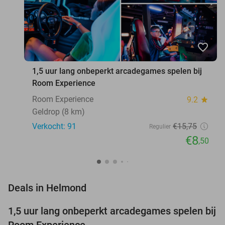
favorite_border
1,5 uur lang onbeperkt arcadegames spelen bij
Room Experience
Room Experience
9.2
star
Geldrop (8 km)
Verkocht: 91
€15
,75
Regulier
€8
,50
favorite_border
Deals in Helmond
1,5 uur lang onbeperkt arcadegames spelen bij
46%