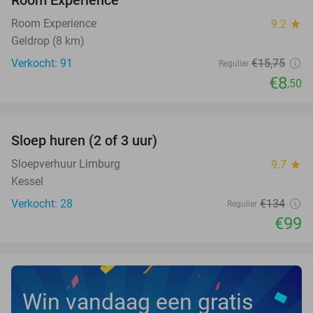
Room Experience
Room Experience
9.2
star
Geldrop (8 km)
Verkocht: 91
€15
,75
Regulier
€8
,50
favorite_border
Sloep huren (2 of 3 uur)
26%
NEW
TODAY
Sloepverhuur Limburg
9.7
star
Kessel
Verkocht: 28
€134
Regulier
€99
Win vandaag een gratis