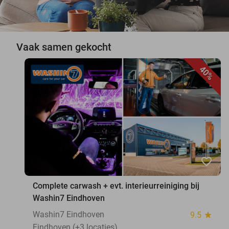
Vaak samen gekocht
40%
favorite_border
Complete carwash + evt. interieurreiniging bij
Washin7 Eindhoven
Washin7 Eindhoven
9.5
star
Eindhoven (+3 locaties)