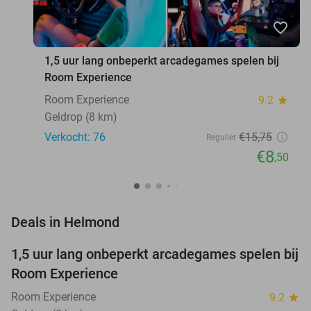
favorite_border
1,5 uur lang onbeperkt arcadegames spelen bij
Room Experience
Room Experience
9.2
star
Geldrop (8 km)
Verkocht: 76
€15
,75
Regulier
€8
,50
favorite_border
Deals in Helmond
1,5 uur lang onbeperkt arcadegames spelen bij
46%
NEW
Room Experience
TODAY
Room Experience
9.2
star