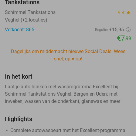
Tankstations
Schimmel Tankstations
9.4
star
Veghel (+2 locaties)
Verkocht: 865
€15
,95
Regulier
€7
,99
Dagelijks om middernacht nieuwe Social Deals. Wees
snel, op = op!
In het kort
Laat je auto blinken met wasprogramma Excellent bij
Schimmel Tankstations Veghel, Bergen en Uden: met
inweken, wassen van de onderkant, glanswas en meer
Highlights
Complete autowasbeurt met het Excellent-programma