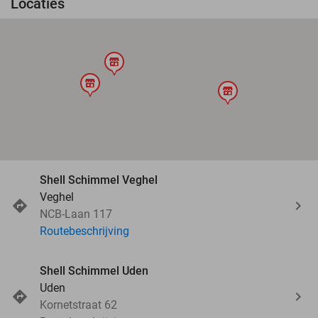
Locaties
store
store
store
Shell Schimmel Veghel
Veghel
NCB-Laan 117
Routebeschrijving
Shell Schimmel Uden
Uden
Kornetstraat 62