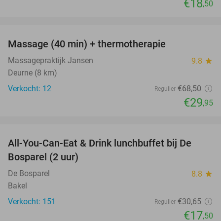
€18
,50
favorite_border
Massage (40 min) + thermotherapie
56%
Massagepraktijk Jansen
9.8
star
Deurne (8 km)
Verkocht: 12
€68
,50
Regulier
€29
,95
favorite_border
All-You-Can-Eat & Drink lunchbuffet bij De
43%
Bosparel (2 uur)
De Bosparel
8.8
star
Bakel
Verkocht: 151
€30
,65
Regulier
€17
,50