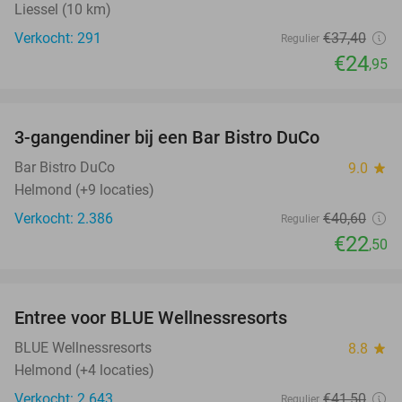
Liessel (10 km)
Verkocht: 291
€37
,40
Regulier
€24
,95
favorite_border
3-gangendiner bij een Bar Bistro DuCo
45%
Bar Bistro DuCo
9.0
star
Helmond (+9 locaties)
Verkocht: 2.386
€40
,60
Regulier
€22
,50
favorite_border
Entree voor BLUE Wellnessresorts
48%
BLUE Wellnessresorts
8.8
star
Helmond (+4 locaties)
Verkocht: 2.643
€41
,50
Regulier