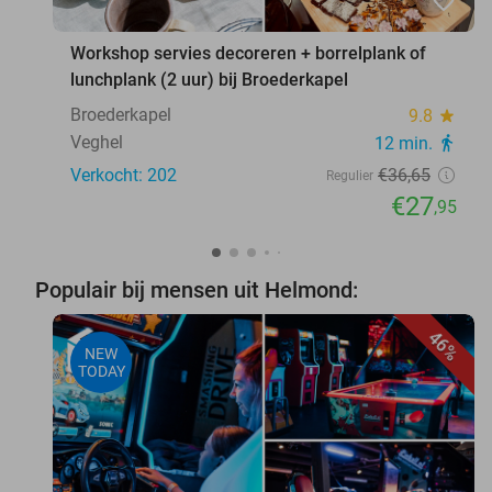
favorite_border
Workshop servies decoreren + borrelplank of
lunchplank (2 uur) bij Broederkapel
Broederkapel
9.8
star
Veghel
12 min.
directions_walk
Verkocht: 202
€36
,65
Regulier
€27
,95
Populair bij mensen uit Helmond:
46%
NEW
TODAY