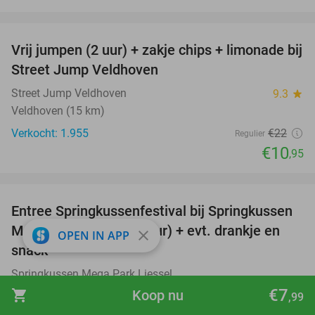
favorite_border
Vrij jumpen (2 uur) + zakje chips + limonade bij
50%
Street Jump Veldhoven
Street Jump Veldhoven
9.3
star
Veldhoven (15 km)
Verkocht: 1.955
€22
Regulier
€10
,95
favorite_border
Entree Springkussenfestival bij Springkussen
53%
Mega Park Liessel (4 uur) + evt. drankje en
close
OPEN IN APP
snack
Springkussen Mega Park Liessel
Liessel (12 km)
€7
shopping_cart
Koop nu
,99
Verkocht: 408
€9
,50
Regulier