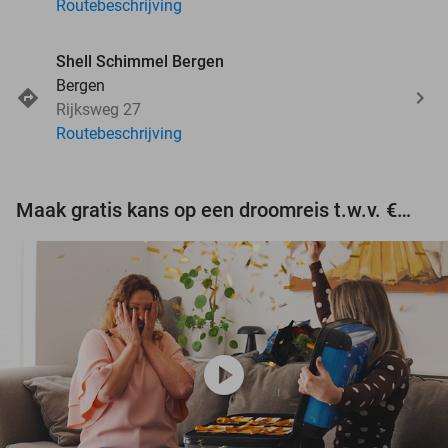
Routebeschrijving
Shell Schimmel Bergen
Bergen
Rijksweg 27
Routebeschrijving
Maak gratis kans op een droomreis t.w.v. €3.000!
play_circle