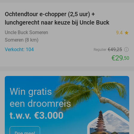
Ochtendtour e-chopper (2,5 uur) +
40%
lunchgerecht naar keuze bij Uncle Buck
Uncle Buck Someren
9.4
star
Someren (8 km)
Verkocht: 104
€49
,25
Regulier
€29
,50
Win gratis
een droomreis
t.w.v. €3.000
Doe mee!