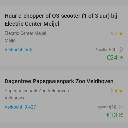
favorite_border
Huur e-chopper of Q3-scooter (1 of 3 uur) bij
38%
Electric Center Meijel
Electric Center Meijel
9.7
star
Meijel
Verkocht: 565
€40
Regulier
€24
,95
favorite_border
Dagentree Papegaaienpark Zoo Veldhoven
26%
Papegaaienpark Zoo Veldhoven
9.4
star
Veldhoven
Verkocht: 9.427
€18
Regulier
€13
,25
favorite_border