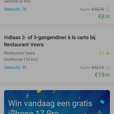
Geldrop (8 km)
Verkocht: 76
€15
,75
Regulier
€8
,50
favorite_border
Indiaas 2- of 3-gangendiner à la carte bij
39%
NEW
Restaurant Veera
TODAY
Restaurant Veera
9.1
star
Eindhoven (10 km)
Verkocht: 39
€32
,15
Regulier
€19
,50
Win vandaag een gratis
iPhone 17 Pro