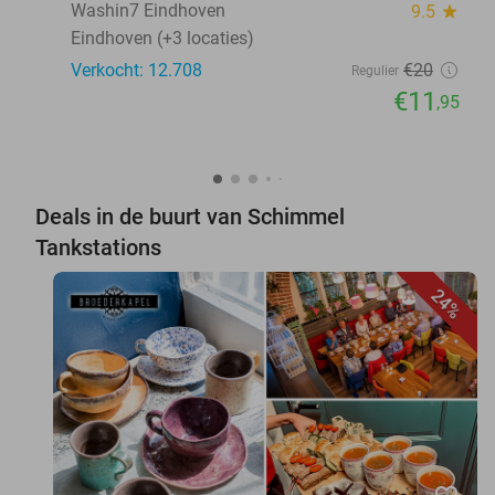
Washin7 Eindhoven
9.5
star
Eindhoven (+3 locaties)
Verkocht: 12.708
€20
Regulier
€11
,95
Deals in de buurt van Schimmel
Tankstations
24%