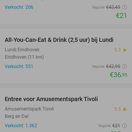
Verkocht: 206
€42
,45
Regulier
€21
favorite_border
All-You-Can-Eat & Drink (2,5 uur) bij Lundi
14%
Lundi Eindhoven
9.3
star
Eindhoven (11 km)
Verkocht: 551
€42
,95
Regulier
€36
,95
favorite_border
Entree voor Amusementspark Tivoli
12%
Amusementspark Tivoli
9.5
star
Berg en Dal
Verkocht: 1.362
€21
Regulier