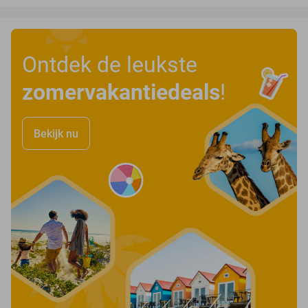
Ontdek de leukste
zomervakantiedeals
!
Bekijk nu