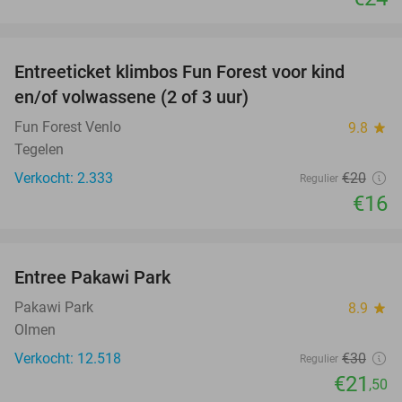
favorite_border
Entreeticket klimbos Fun Forest voor kind
20%
en/of volwassene (2 of 3 uur)
Fun Forest Venlo
9.8
star
Tegelen
Verkocht: 2.333
€20
Regulier
€16
favorite_border
Entree Pakawi Park
28%
Pakawi Park
8.9
star
Olmen
Verkocht: 12.518
€30
Regulier
€21
,50