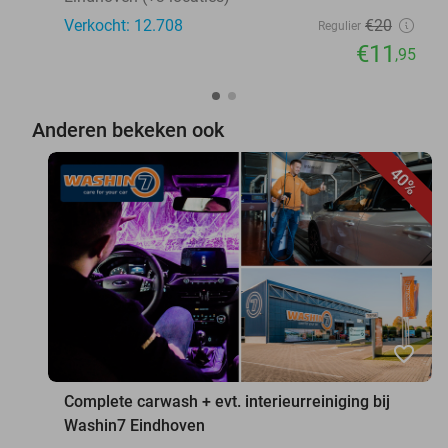
Verkocht: 12.708
€20
Regulier
€11
,95
Anderen bekeken ook
40%
favorite_border
Complete carwash + evt. interieurreiniging bij
Washin7 Eindhoven