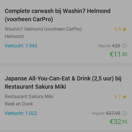
Complete carwash bij Washin7 Helmond
43%
(voorheen CarPro)
Washin7 Helmond (voorheen CarPro)
9.5
star
Helmond
Verkocht: 1.943
€20
Regulier
€11
,50
favorite_border
Japanse All-You-Can-Eat & Drink (2,5 uur) bij
13%
Restaurant Sakura Miki
Restaurant Sakura Miki
9.7
star
Beek en Donk
Verkocht: 1.022
€37
,95
Regulier
€32
,95
favorite_border