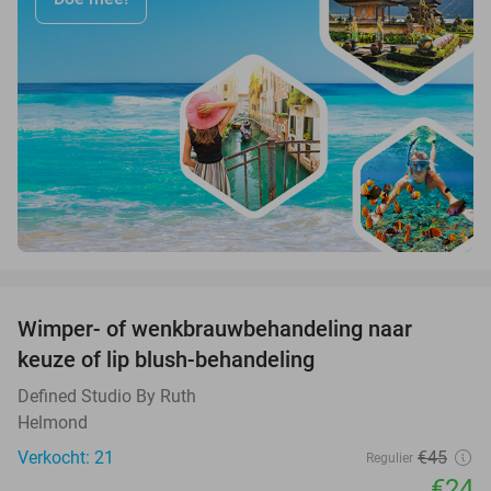
favorite_border
Wimper- of wenkbrauwbehandeling naar
47%
keuze of lip blush-behandeling
Defined Studio By Ruth
Helmond
Verkocht: 21
€45
Regulier
€24