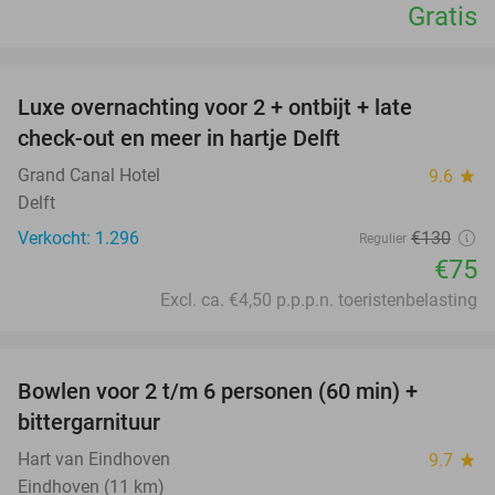
Gratis
favorite_border
Luxe overnachting voor 2 + ontbijt + late
42%
check-out en meer in hartje Delft
Grand Canal Hotel
9.6
star
Delft
Verkocht: 1.296
€130
Regulier
€75
Excl. ca. €4,50 p.p.p.n. toeristenbelasting
favorite_border
Bowlen voor 2 t/m 6 personen (60 min) +
51%
bittergarnituur
Hart van Eindhoven
9.7
star
Eindhoven (11 km)