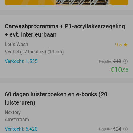
favorite_border
Carwashprogramma + P1-acryllakverzegeling
39%
+ evt. interieurbaan
Let´s Wash
9.5
star
Veghel (+2 locaties) (13 km)
Verkocht: 1.555
€18
Regulier
€10
,95
favorite_border
100%
60 dagen luisterboeken en e-books (20
luisteruren)
Nextory
Amsterdam
Verkocht: 6.420
€24
Regulier