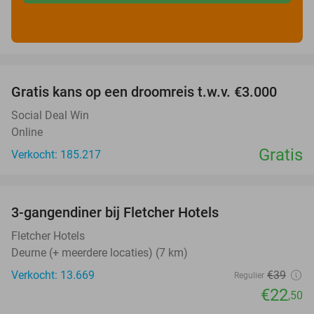
favorite_border
Gratis kans op een droomreis t.w.v. €3.000
Social Deal Win
Online
Gratis
Verkocht: 185.217
favorite_border
3-gangendiner bij Fletcher Hotels
42%
Fletcher Hotels
Deurne (+ meerdere locaties) (7 km)
Verkocht: 13.669
€39
Regulier
€22
,50