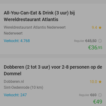
favorite_border
All-You-Can-Eat & Drink (3 uur) bij
19%
Wereldrestaurant Atlantis
Wereldrestaurant Atlantis Nederweert
9.4
star
Nederweert
Verkocht: 4.768
€45
,50
Regulier
€36
,95
favorite_border
Dobberen (2 tot 3 uur) voor 2-8 personen op de
29%
Dommel
Dobberen.nl
10.0
star
Sint-Oedenrode (10 km)
Verkocht: 247
€69
Regulier
€49