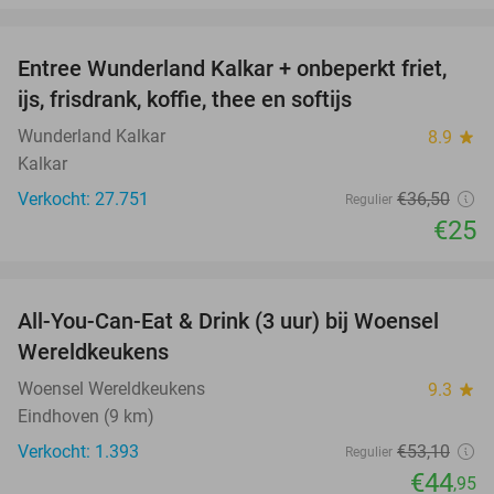
favorite_border
Entree Wunderland Kalkar + onbeperkt friet,
32%
ijs, frisdrank, koffie, thee en softijs
Wunderland Kalkar
8.9
star
Kalkar
Verkocht: 27.751
€36
,50
Regulier
€25
favorite_border
All-You-Can-Eat & Drink (3 uur) bij Woensel
15%
Wereldkeukens
Woensel Wereldkeukens
9.3
star
Eindhoven (9 km)
Verkocht: 1.393
€53
,10
Regulier
€44
,95