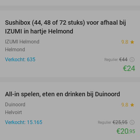
favorite_border
Sushibox (44, 48 of 72 stuks) voor afhaal bij
45%
IZUMI in hartje Helmond
IZUMI Helmond
9.8
star
Helmond
Verkocht: 635
€44
Regulier
€24
favorite_border
All-in spelen, eten en drinken bij Duinoord
19%
Duinoord
9.8
star
Helvoirt
Verkocht: 15.165
€25
,95
Regulier
€20
,95