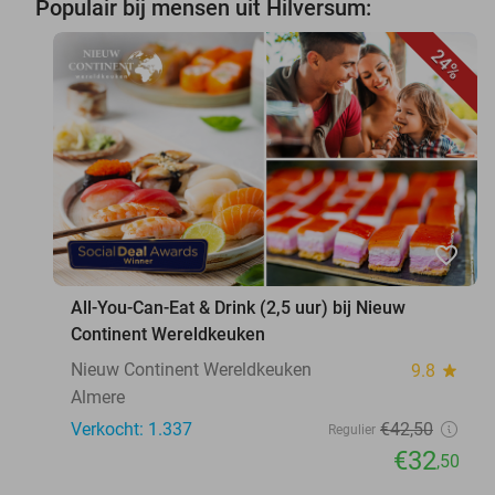
Populair bij mensen uit Hilversum:
24%
favorite_border
All-You-Can-Eat & Drink (2,5 uur) bij Nieuw
Continent Wereldkeuken
Nieuw Continent Wereldkeuken
9.8
star
Almere
Verkocht: 1.337
€42
,50
Regulier
€32
,50