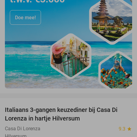
Doe mee!
favorite_border
Italiaans 3-gangen keuzediner bij Casa Di
35%
Lorenza in hartje Hilversum
Casa Di Lorenza
9.3
star
Hilversum