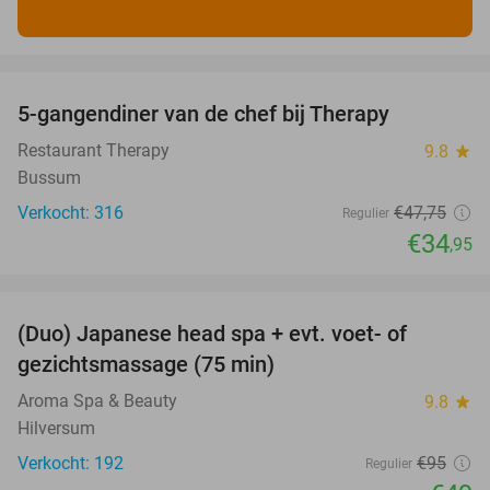
favorite_border
5-gangendiner van de chef bij Therapy
27%
Restaurant Therapy
9.8
star
Bussum
Verkocht: 316
€47
,75
Regulier
€34
,95
favorite_border
(Duo) Japanese head spa + evt. voet- of
48%
gezichtsmassage (75 min)
Aroma Spa & Beauty
9.8
star
Hilversum
Verkocht: 192
€95
Regulier