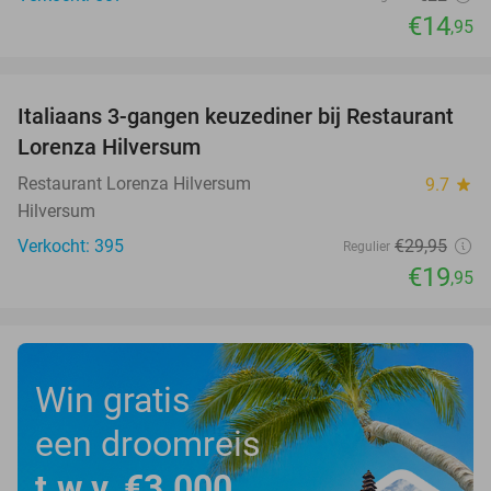
€14
,95
favorite_border
Italiaans 3-gangen keuzediner bij Restaurant
33%
Lorenza Hilversum
Restaurant Lorenza Hilversum
9.7
star
Hilversum
Verkocht: 395
€29
,95
Regulier
€19
,95
Win gratis
een droomreis
t.w.v. €3.000