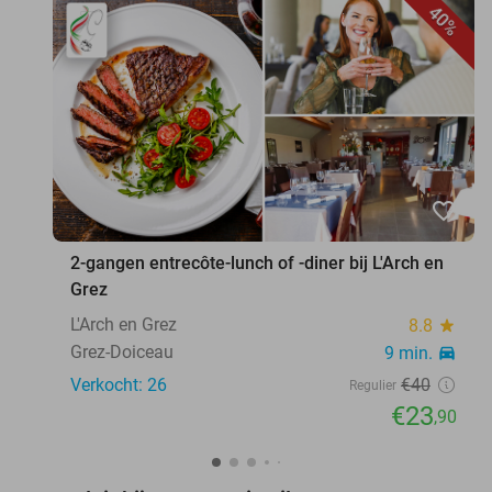
40%
favorite_border
2-gangen entrecôte-lunch of -diner bij L'Arch en
Grez
L'Arch en Grez
8.8
star
Grez-Doiceau
9 min.
directions_car
Verkocht: 26
€40
Regulier
€23
,90