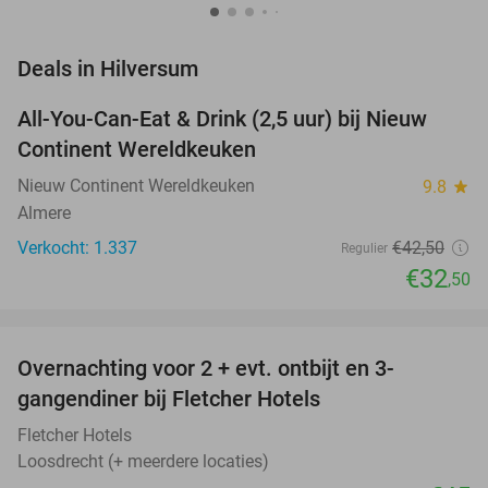
favorite_border
Deals in Hilversum
All-You-Can-Eat & Drink (2,5 uur) bij Nieuw
24%
Continent Wereldkeuken
Nieuw Continent Wereldkeuken
9.8
star
Almere
Verkocht: 1.337
€42
,50
Regulier
€32
,50
favorite_border
Overnachting voor 2 + evt. ontbijt en 3-
gangendiner bij Fletcher Hotels
Fletcher Hotels
Loosdrecht (+ meerdere locaties)