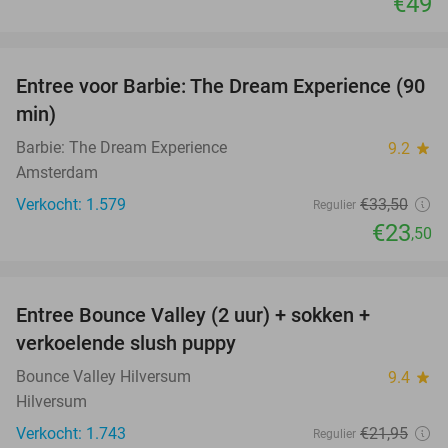
€49
favorite_border
Entree voor Barbie: The Dream Experience (90
30%
min)
Barbie: The Dream Experience
9.2
star
Amsterdam
Verkocht: 1.579
€33
,50
Regulier
€23
,50
favorite_border
Entree Bounce Valley (2 uur) + sokken +
46%
verkoelende slush puppy
Bounce Valley Hilversum
9.4
star
Hilversum
Verkocht: 1.743
€21
,95
Regulier