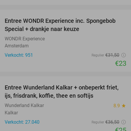
favorite_border
Entree WONDR Experience inc. Spongebob
27%
Special + drankje naar keuze
WONDR Experience
Amsterdam
Verkocht: 951
€31
,50
Regulier
€23
favorite_border
Entree Wunderland Kalkar + onbeperkt friet,
32%
ijs, frisdrank, koffie, thee en softijs
Wunderland Kalkar
8.9
star
Kalkar
Verkocht: 27.040
€36
,50
Regulier
€25