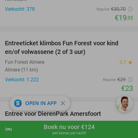
Verkocht: 378
€30
,70
Regulier
€19
,95
favorite_border
Entreeticket klimbos Fun Forest voor kind
21%
en/of volwassene (2 of 3 uur)
Fun Forest Almere
9.7
star
Almere (11 km)
Verkocht: 1.222
€29
Regulier
€23
favorite_border
close
OPEN IN APP
Entree voor DierenPark Amersfoort
24%
DierenPark Amersfoort
9.4
star
Boek nu voor €124
hotel
shopping_cart
Boek nu
navigate_next
Amersfoort (11 km)
per kamer, per nacht