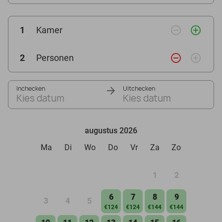
remove_circle_outline
add_circle_outline
1
Kamer
remove_circle_outline
add_circle_outline
2
Personen
Inchecken
Uitchecken
Kies datum
Kies datum
augustus 2026
Ma
Di
Wo
Do
Vr
Za
Zo
1
2
6
7
8
9
3
4
5
€124
€124
€144
€144