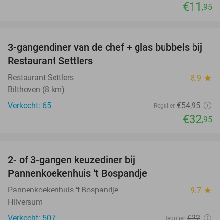
€11
,95
favorite_border
3-gangendiner van de chef + glas bubbels bij
40%
Restaurant Settlers
Restaurant Settlers
8.9
star
Bilthoven (8 km)
Verkocht: 65
€54
,95
Regulier
€32
,95
favorite_border
2- of 3-gangen keuzediner bij
32%
Pannenkoekenhuis ‘t Bospandje
Pannenkoekenhuis ‘t Bospandje
9.7
star
Hilversum
Verkocht: 507
€22
Regulier