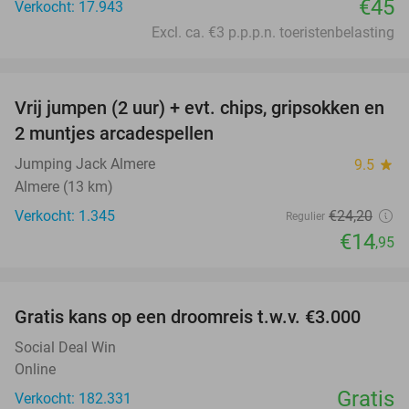
€45
Verkocht: 17.943
Excl. ca. €3 p.p.p.n. toeristenbelasting
favorite_border
Vrij jumpen (2 uur) + evt. chips, gripsokken en
38%
2 muntjes arcadespellen
Jumping Jack Almere
9.5
star
Almere (13 km)
Verkocht: 1.345
€24
,20
Regulier
€14
,95
favorite_border
Gratis kans op een droomreis t.w.v. €3.000
Social Deal Win
Online
Gratis
Verkocht: 182.331