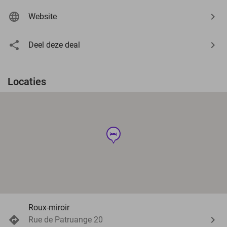
Website
Deel deze deal
Locaties
hotel
Roux-miroir
Rue de Patruange 20