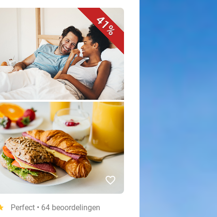
41%
favorite_border
tar
Perfect • 64 beoordelingen