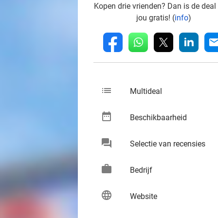
Kopen drie vrienden? Dan is de deal
jou gratis! (
info
)
whatsapp
linkedin
fb
mai
list
keybo
Multideal
date_range
keybo
Beschikbaarheid
chat
keybo
Selectie van recensies
work
keybo
Bedrijf
language
keybo
Website