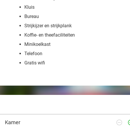
Kluis
Bureau
Strijkijzer en strijkplank
Koffie- en theefaciliteiten
Minikoelkast
Telefoon
Gratis wifi
remove_circle_outline
add_ci
Kamer