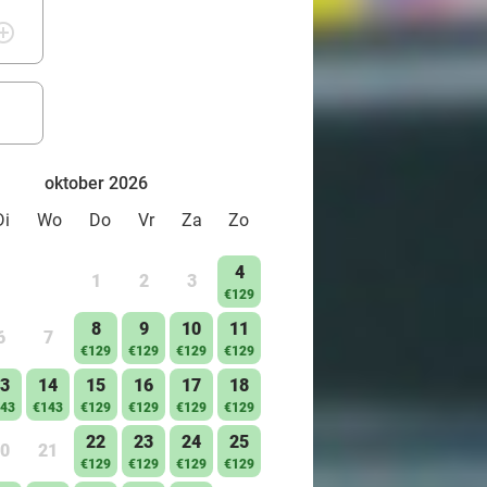
rcle_outline
oktober 2026
Di
Wo
Do
Vr
Za
Zo
4
1
2
3
€129
8
9
10
11
6
7
€129
€129
€129
€129
3
14
15
16
17
18
43
€143
€129
€129
€129
€129
22
23
24
25
0
21
€129
€129
€129
€129