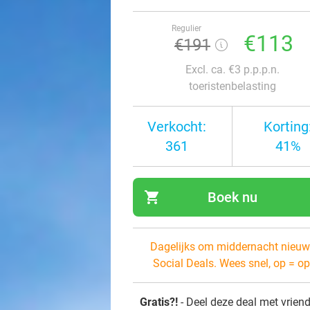
Regulier
€113
€191
Excl. ca. €3 p.p.p.n.
toeristenbelasting
Verkocht:
Korting
361
41%
shopping_cart
Boek nu
navi
Dagelijks om middernacht nieuw
Social Deals. Wees snel, op = op
Gratis?!
- Deel deze deal met vrien