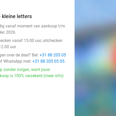
 kleine letters
dig vanaf moment van aankoop t/m
dec 2026
hecken vanaf 15.00 uur, uitchecken
12.00 uur
gen over de deal? Bel:
+31 88 205 05
f WhatsApp met:
+31 88 205 05 05
p zonder zorgen, want jouw
koop is 100% verzekerd (meer info)