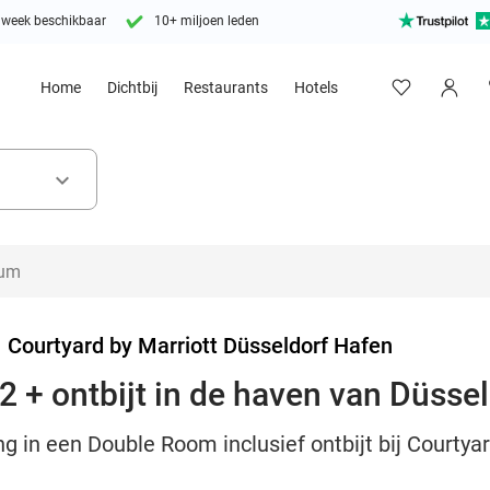
 week beschikbaar
10+ miljoen leden
Home
Dichtbij
Restaurants
Hotels
keyboard_arrow_down
>
Courtyard by Marriott Düsseldorf Hafen
2 + ontbijt in de haven van Düsse
g in een Double Room inclusief ontbijt bij Courtya