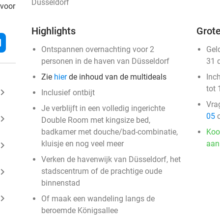
Düsseldorf
 voor
Highlights
Grote
l
Ontspannen overnachting voor 2
Gel
personen in de haven van Düsseldorf
31 
Zie
hier
de inhoud van de multideals
Inc
tot 
ard_arrow_right
Inclusief ontbijt
Vra
Je verblijft in een volledig ingerichte
05
o
ard_arrow_right
Double Room met kingsize bed,
badkamer met douche/bad-combinatie,
Koo
kluisje en nog veel meer
aan
ard_arrow_right
Verken de havenwijk van Düsseldorf, het
ard_arrow_right
stadscentrum of de prachtige oude
binnenstad
ard_arrow_right
Of maak een wandeling langs de
beroemde Königsallee