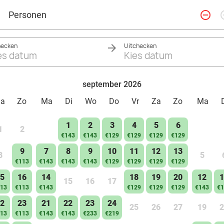
remove_circle_outline
add_ci
Personen
hecken
Uitchecken
es datum
Kies datum
september 2026
Za
Zo
Ma
Di
Wo
Do
Vr
Za
Zo
Ma
1
2
3
4
5
6
1
2
€143
€143
€129
€129
€129
€129
9
7
8
9
10
11
12
13
8
5
€113
€143
€143
€143
€129
€129
€129
€129
5
16
14
18
19
20
12
1
15
16
17
13
€113
€143
€129
€129
€129
€143
€1
2
23
21
22
23
24
25
26
27
19
2
13
€113
€143
€143
€233
€219