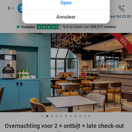
Open
7 dagen per week beschikbaar
10+ miljoen leden
Annuleer
Bereikbaar tot 23:00
9,4
op basis van
206.071 reviews
Ontdek 15.000+ deals
33%
7 dagen per week beschikbaar
10+ miljoen leden
favorite_border
Overnachting voor 2 + ontbijt + late check-out