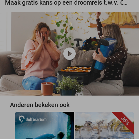
Maak gratis kans op een droomreis t.w.v. €3.000!
play_circle
Anderen bekeken ook
36%