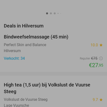
favorite_border
Deals in Hilversum
Bindweefselmassage (45 min)
63%
NEW
TODAY
Perfect Skin and Balance
10.0
star
Hilversum
Verkocht: 34
€75
Regulier
€27
,95
favorite_border
High tea (1,5 uur) bij Volkslust de Vuurse
43%
Steeg
Volkslust de Vuurse Steeg
9.7
star
Lage Vuursche