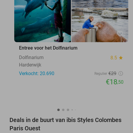
favorite_border
Entree voor het Dolfinarium
Dolfinarium
8.5
star
Harderwijk
Verkocht: 20.690
€29
Regulier
€18
,50
Deals in de buurt van ibis Styles Colombes
Paris Ouest