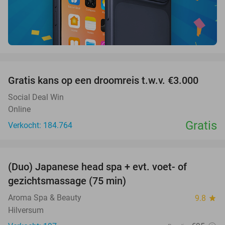
favorite_border
Gratis kans op een droomreis t.w.v. €3.000
Social Deal Win
Online
Gratis
Verkocht: 184.764
favorite_border
(Duo) Japanese head spa + evt. voet- of
48%
gezichtsmassage (75 min)
Aroma Spa & Beauty
9.8
star
Hilversum