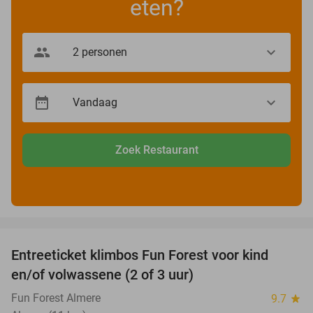
eten?
Zoek Restaurant
favorite_border
Entreeticket klimbos Fun Forest voor kind
21%
en/of volwassene (2 of 3 uur)
Fun Forest Almere
9.7
star