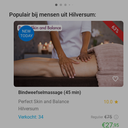
Populair bij mensen uit Hilversum:
63%
NEW
TODAY
favorite_border
Bindweefselmassage (45 min)
Perfect Skin and Balance
10.0
star
Hilversum
Verkocht: 34
€75
Regulier
€27
,95