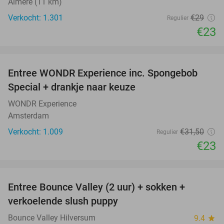
Almere (11 km)
Verkocht: 1.301
€29
Regulier
€23
favorite_border
Entree WONDR Experience inc. Spongebob
27%
Special + drankje naar keuze
WONDR Experience
Amsterdam
Verkocht: 1.009
€31
,50
Regulier
€23
favorite_border
Entree Bounce Valley (2 uur) + sokken +
46%
verkoelende slush puppy
Bounce Valley Hilversum
9.4
star