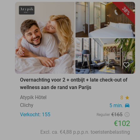
38%
favorite_border
Overnachting voor 2 + ontbijt + late check-out of
wellness aan de rand van Parijs
Atypik Hôtel
8
star
Clichy
5 min.
directions_car
Verkocht: 155
€165
Regulier
€102
Excl. ca. €4,88 p.p.p.n. toeristenbelasting