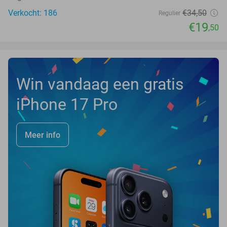
Verkocht: 186
€34
,50
Regulier
€19
,50
Win vandaag een gratis
iPhone 17 Pro
Meer info