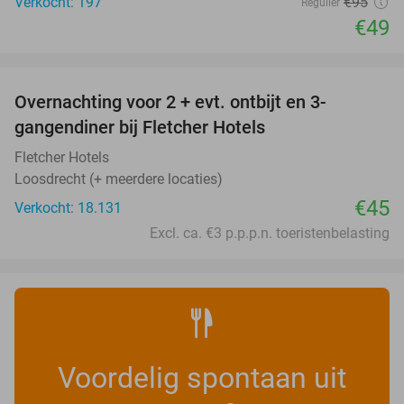
Verkocht: 197
€95
Regulier
€49
favorite_border
Overnachting voor 2 + evt. ontbijt en 3-
gangendiner bij Fletcher Hotels
Fletcher Hotels
Loosdrecht (+ meerdere locaties)
€45
Verkocht: 18.131
Excl. ca. €3 p.p.p.n. toeristenbelasting
Voordelig spontaan uit