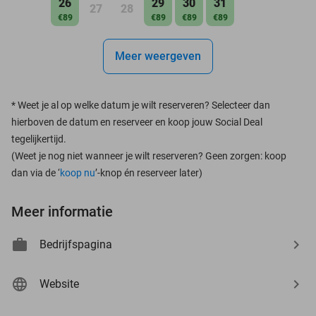
26
29
30
31
27
28
€89
€89
€89
€89
Meer weergeven
*
Weet je al op welke datum je wilt reserveren? Selecteer dan
hierboven de datum en reserveer en koop jouw Social Deal
tegelijkertijd.
(Weet je nog niet wanneer je wilt reserveren? Geen zorgen: koop
dan via de ‘
koop nu
’-knop én reserveer later)
Meer informatie
Bedrijfspagina
Website