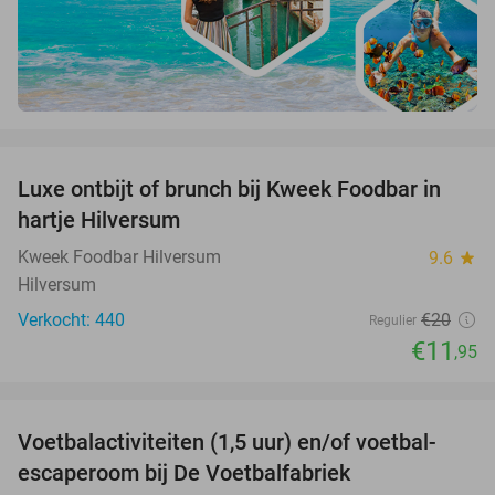
favorite_border
Luxe ontbijt of brunch bij Kweek Foodbar in
40%
hartje Hilversum
Kweek Foodbar Hilversum
9.6
star
Hilversum
Verkocht: 440
€20
Regulier
€11
,95
favorite_border
Voetbalactiviteiten (1,5 uur) en/of voetbal-
31%
escaperoom bij De Voetbalfabriek