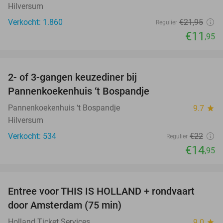
Hilversum
Verkocht: 1.860
€21
,95
Regulier
€11
,95
favorite_border
2- of 3-gangen keuzediner bij
32%
Pannenkoekenhuis ‘t Bospandje
Pannenkoekenhuis ‘t Bospandje
9.7
star
Hilversum
Verkocht: 534
€22
Regulier
€14
,95
favorite_border
Entree voor THIS IS HOLLAND + rondvaart
14%
door Amsterdam (75 min)
Holland Ticket Services
9.0
star