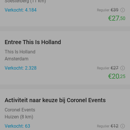
Soesterberg (11 km)
Verkocht: 4.184
€39
Regulier
€27
,50
favorite_border
Entree This Is Holland
25%
This Is Holland
Amsterdam
Verkocht: 2.328
€27
Regulier
€20
,25
favorite_border
Activiteit naar keuze bij Coronel Events
34%
Coronel Events
Huizen (8 km)
Verkocht: 63
€12
Regulier