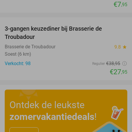
€7
,95
favorite_border
3-gangen keuzediner bij Brasserie de
28%
Troubadour
Brasserie de Troubadour
9.8
star
Soest (6 km)
Verkocht: 98
€38
,95
Regulier
€27
,95
Ontdek de leukste
zomervakantiedeals
!