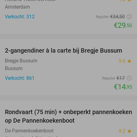
Amsterdam
Verkocht: 312
€34
,50
Regulier
€29
,50
favorite_border
2-gangendiner à la carte bij Bregje Bussum
12%
Bregje Bussum
9.6
star
Bussum
Verkocht: 861
€17
Regulier
€14
,95
favorite_border
Rondvaart (75 min) + onbeperkt pannenkoeken
30%
op De Pannenkoekenboot
De Pannenkoekenboot
9.2
star