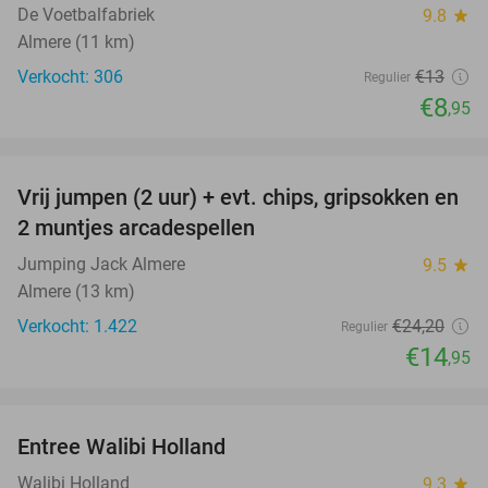
De Voetbalfabriek
9.8
star
Almere (11 km)
Verkocht: 306
€13
Regulier
€8
,95
favorite_border
Vrij jumpen (2 uur) + evt. chips, gripsokken en
38%
2 muntjes arcadespellen
Jumping Jack Almere
9.5
star
Almere (13 km)
Verkocht: 1.422
€24
,20
Regulier
€14
,95
favorite_border
Entree Walibi Holland
25%
Walibi Holland
9.3
star