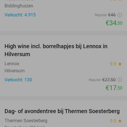
Biddinghuizen
Verkocht: 4.915
€46
Regulier
€34
,50
favorite_border
High wine incl. borrelhapjes bij Lennox in
36%
Hilversum
Lennox
9.9
star
Hilversum
Verkocht: 130
€27
,50
Regulier
€17
,50
favorite_border
Dag- of avondentree bij Thermen Soesterberg
29%
Thermen Soesterberg
9.5
star