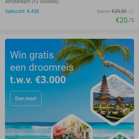
Amsterdam (+2 locaties)
Verkocht: 4.456
€29
,50
Regulier
€20
,75
Win gratis
een droomreis
t.w.v. €3.000
Doe mee!