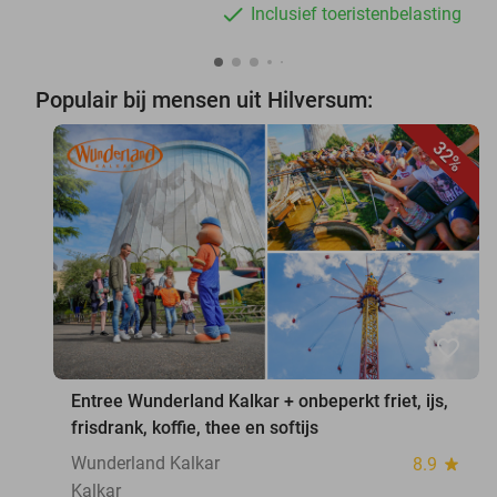
Inclusief toeristenbelasting
Populair bij mensen uit Hilversum:
32%
favorite_border
Entree Wunderland Kalkar + onbeperkt friet, ijs,
frisdrank, koffie, thee en softijs
Wunderland Kalkar
8.9
star
Kalkar