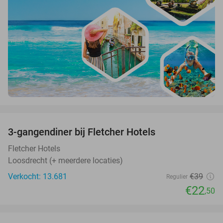
favorite_border
3-gangendiner bij Fletcher Hotels
42%
Fletcher Hotels
Loosdrecht (+ meerdere locaties)
Verkocht: 13.681
€39
Regulier
€22
,50
favorite_border