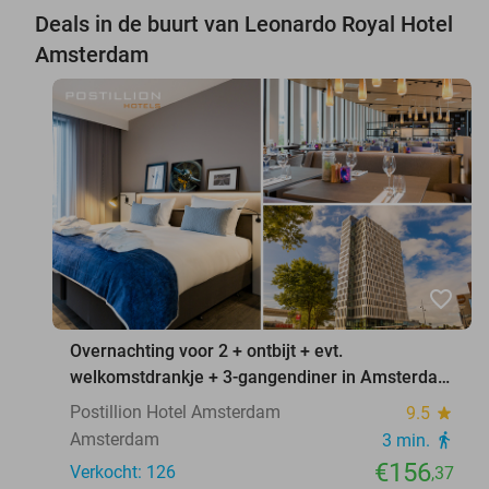
Deals in de buurt van Leonardo Royal Hotel
Amsterdam
favorite_border
Overnachting voor 2 + ontbijt + evt.
welkomstdrankje + 3-gangendiner in Amsterdam
of Spa Weesp
Postillion Hotel Amsterdam
9.5
star
Amsterdam
3 min.
directions_walk
€156
Verkocht: 126
,37