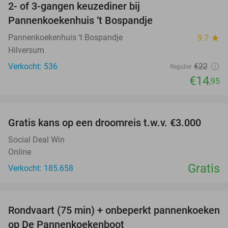
2- of 3-gangen keuzediner bij
32%
Pannenkoekenhuis ‘t Bospandje
Pannenkoekenhuis ‘t Bospandje
9.7
star
Hilversum
Verkocht: 536
€22
Regulier
€14
,95
favorite_border
Gratis kans op een droomreis t.w.v. €3.000
Social Deal Win
Online
Gratis
Verkocht: 185.658
favorite_border
Rondvaart (75 min) + onbeperkt pannenkoeken
30%
op De Pannenkoekenboot