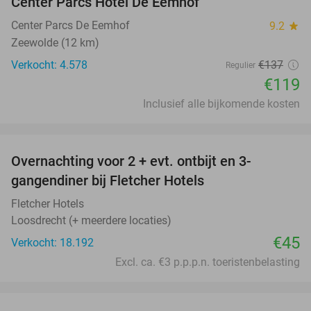
Center Parcs Hotel De Eemhof
Center Parcs De Eemhof
9.2
star
Zeewolde (12 km)
Verkocht: 4.578
€137
Regulier
€119
Inclusief alle bijkomende kosten
favorite_border
Overnachting voor 2 + evt. ontbijt en 3-
gangendiner bij Fletcher Hotels
Fletcher Hotels
Loosdrecht (+ meerdere locaties)
€45
Verkocht: 18.192
Excl. ca. €3 p.p.p.n. toeristenbelasting
favorite_border