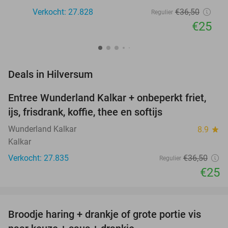
Verkocht: 27.828
€36
,50
Regulier
€25
favorite_border
Deals in Hilversum
Entree Wunderland Kalkar + onbeperkt friet,
32%
ijs, frisdrank, koffie, thee en softijs
Wunderland Kalkar
8.9
star
Kalkar
Verkocht: 27.835
€36
,50
Regulier
€25
favorite_border
Broodje haring + drankje of grote portie vis
40%