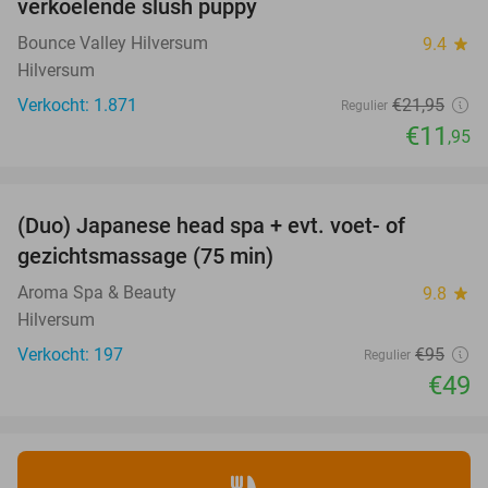
verkoelende slush puppy
Bounce Valley Hilversum
9.4
star
Hilversum
Verkocht: 1.871
€21
,95
Regulier
€11
,95
favorite_border
(Duo) Japanese head spa + evt. voet- of
48%
gezichtsmassage (75 min)
Aroma Spa & Beauty
9.8
star
Hilversum
Verkocht: 197
€95
Regulier
€49