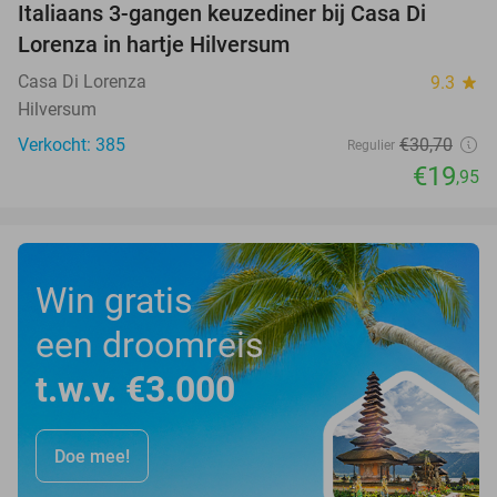
Italiaans 3-gangen keuzediner bij Casa Di
35%
Lorenza in hartje Hilversum
Casa Di Lorenza
9.3
star
Hilversum
Verkocht: 385
€30
,70
Regulier
€19
,95
Win gratis
een droomreis
t.w.v. €3.000
Doe mee!