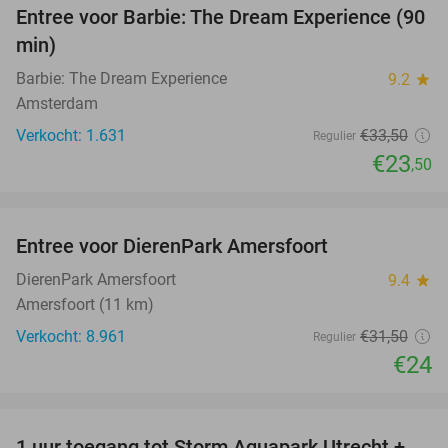
Entree voor Barbie: The Dream Experience (90
30%
min)
Barbie: The Dream Experience
9.2
star
Amsterdam
Verkocht: 1.631
€33
,50
Regulier
€23
,50
favorite_border
Entree voor DierenPark Amersfoort
24%
DierenPark Amersfoort
9.4
star
Amersfoort (11 km)
Verkocht: 8.961
€31
,50
Regulier
€24
favorite_border
1 uur toegang tot Storm Aquapark Utrecht +