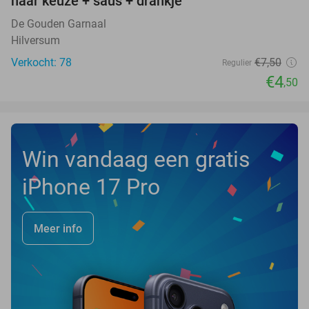
naar keuze + saus + drankje
De Gouden Garnaal
Hilversum
Verkocht: 78
€7
,50
Regulier
€4
,50
Win vandaag een gratis
iPhone 17 Pro
Meer info