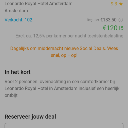
Leonardo Royal Hotel Amsterdam
9.3
star
Amsterdam
Verkocht: 102
€133,50
Regulier
€120
,15
Excl. ca. 12,5% per kamer per nacht toeristenbelasting
Dagelijks om middernacht nieuwe Social Deals. Wees
snel, op = op!
In het kort
Voor 2 personen: overnachting in een comfortkamer bij
Leonardo Royal Hotel in Amsterdam inclusief een heerlijk
ontbijt
Reserveer jouw deal