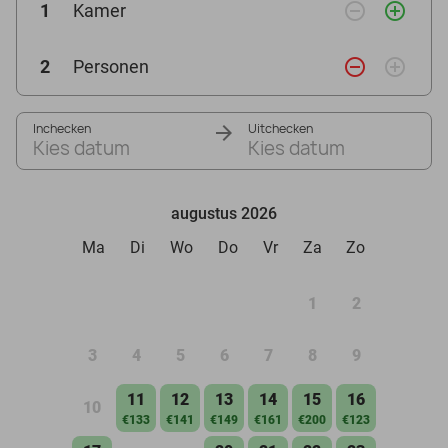
remove_circle_outline
add_circle_outline
1
Kamer
remove_circle_outline
add_circle_outline
2
Personen
Inchecken
Uitchecken
Kies datum
Kies datum
augustus 2026
Ma
Di
Wo
Do
Vr
Za
Zo
1
2
3
4
5
6
7
8
9
11
12
13
14
15
16
10
€133
€141
€149
€161
€200
€123