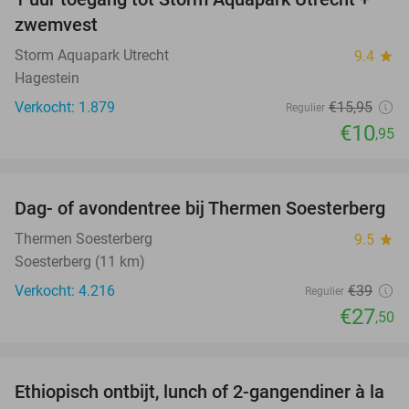
31%
zwemvest
Storm Aquapark Utrecht
9.4
star
Hagestein
Verkocht: 1.879
€15
,95
Regulier
€10
,95
favorite_border
Dag- of avondentree bij Thermen Soesterberg
29%
Thermen Soesterberg
9.5
star
Soesterberg (11 km)
Verkocht: 4.216
€39
Regulier
€27
,50
favorite_border
Ethiopisch ontbijt, lunch of 2-gangendiner à la
45%