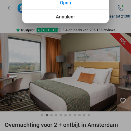
Open
7 dagen per week beschikbaar
10+ miljoen leden
Annuleer
Bereikbaar tot 21:00
9,4
op basis van
206.138 reviews
Ontdek 15.000+ deals
10%
7 dagen per week beschikbaar
10+ miljoen leden
favorite_border
Overnachting voor 2 + ontbijt in Amsterdam