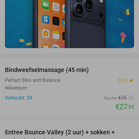
favorite_border
Bindweefselmassage (45 min)
63%
Perfect Skin and Balance
10.0
star
Hilversum
Verkocht: 39
€75
Regulier
€27
,95
favorite_border
Entree Bounce Valley (2 uur) + sokken +
46%