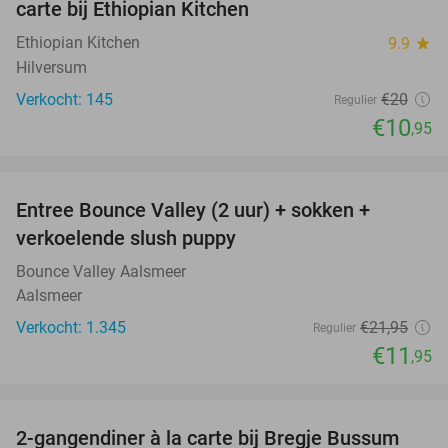
carte bij Ethiopian Kitchen
Ethiopian Kitchen
9.9
star
Hilversum
Verkocht: 145
€20
Regulier
€10
,95
favorite_border
Entree Bounce Valley (2 uur) + sokken +
46%
verkoelende slush puppy
Bounce Valley Aalsmeer
Aalsmeer
Verkocht: 1.345
€21
,95
Regulier
€11
,95
favorite_border
2-gangendiner à la carte bij Bregje Bussum
12%