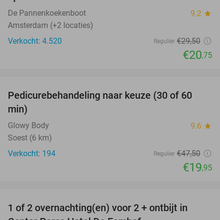
De Pannenkoekenboot
9.2
star
Amsterdam (+2 locaties)
Verkocht: 4.520
€29
,50
Regulier
€20
,75
favorite_border
Pedicurebehandeling naar keuze (30 of 60
58%
min)
Glowy Body
9.6
star
Soest (6 km)
Verkocht: 194
€47
,50
Regulier
€19
,95
favorite_border
1 of 2 overnachting(en) voor 2 + ontbijt in
13%