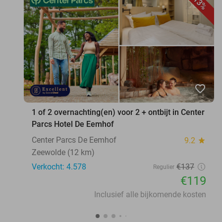
13%
favorite_border
1 of 2 overnachting(en) voor 2 + ontbijt in Center
Parcs Hotel De Eemhof
Center Parcs De Eemhof
9.2
star
Zeewolde (12 km)
Verkocht: 4.578
€137
Regulier
€119
Inclusief alle bijkomende kosten