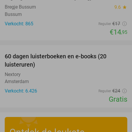
Bregje Bussum
9.6
star
Bussum
Verkocht: 865
€17
Regulier
€14
,95
favorite_border
100%
60 dagen luisterboeken en e-books (20
luisteruren)
Nextory
Amsterdam
Verkocht: 6.426
€24
Regulier
Gratis