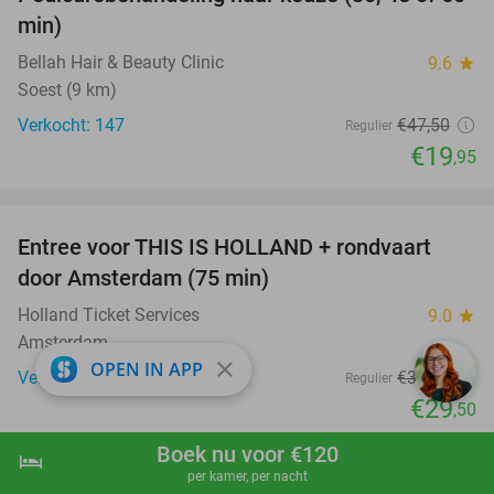
58%
min)
Bellah Hair & Beauty Clinic
9.6
star
Soest (9 km)
Verkocht: 147
€47
,50
Regulier
€19
,95
favorite_border
Entree voor THIS IS HOLLAND + rondvaart
14%
door Amsterdam (75 min)
Holland Ticket Services
9.0
star
Amsterdam
close
OPEN IN APP
Verkocht: 312
€34
,50
Regulier
€29
,50
favorite_border
Boek nu voor €120
hotel
shopping_cart
Boek nu
navigate_next
per kamer, per nacht