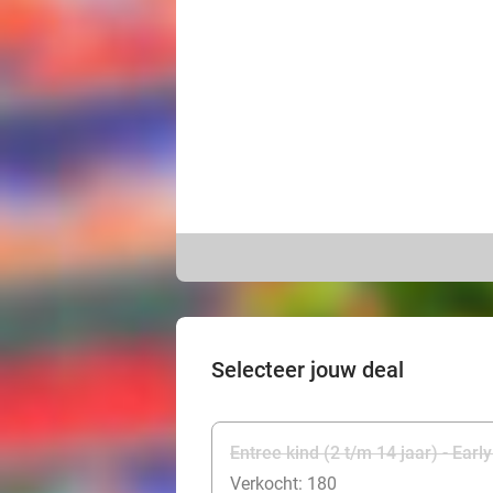
Selecteer jouw deal
Entree kind (2 t/m 14 jaar) - Early
Verkocht: 180