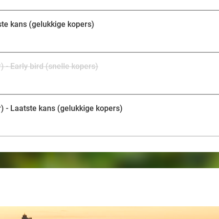
tste kans (gelukkige kopers)
 - Early bird (snelle kopers)
) - Laatste kans (gelukkige kopers)