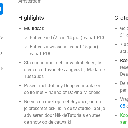
Amsterdam
l
Highlights
Grote
Multideal:
Gel
31 
ard_arrow_right
Entree kind (2 t/m 14 jaar) vanaf €13
7 d
Entree volwassene (vanaf 15 jaar)
act
ard_arrow_right
vanaf €18
Res
Sta oog in oog met jouw filmhelden, tv-
res
ard_arrow_right
sterren en favoriete zangers bij Madame
Dea
Tussauds
De a
Poseer met Johnny Depp en maak een
per 
selfie met Rihanna of Davina Michelle
Vra
Neem een duet op met Beyoncé, oefen
05
o
je presentatieskills in de tv-studio, laat je
adviseren door NikkieTutorials en steel
Koo
de show op de catwalk!
aan