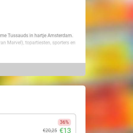
dame Tussauds in hartje Amsterdam.
van Marvel), topartiesten, sporters en
yoncé: ze zijn er allemaal. Zeg ze
ring op de catwalk, duik de studio in,
ij beleeft een fantastische dag tussen
36%
€13
€20
,25