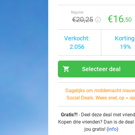
Regulier
€16
€20
,25
,50
Verkocht:
Korting
2.056
19%
shopping_cart
Selecteer deal
navi
Dagelijks om middernacht nieuw
Social Deals. Wees snel, op = op
Gratis?!
- Deel deze deal met vrien
Kopen drie vrienden? Dan is de deal
jou gratis! (
info
)