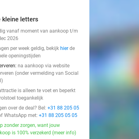
 kleine letters
dig vanaf moment van aankoop t/m
dec 2026
agen per week geldig, bekijk
hier
de
uele openingstijden
erveren:
na aankoop via website
erveren (onder vermelding van Social
l)
ttractie is alleen te voet en beperkt
rolstoel toegankelijk
gen over de deal? Bel:
+31 88 205 05
f WhatsApp met:
+31 88 205 05 05
p zonder zorgen, want jouw
koop is 100% verzekerd (meer info)