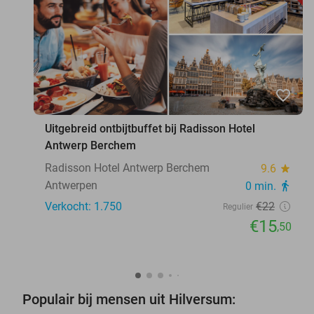
favorite_border
Uitgebreid ontbijtbuffet bij Radisson Hotel
Antwerp Berchem
Radisson Hotel Antwerp Berchem
9.6
star
Antwerpen
0 min.
directions_walk
Verkocht: 1.750
€22
Regulier
€15
,50
Populair bij mensen uit Hilversum: