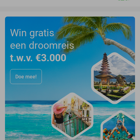
Win gratis
een droomreis
t.w.v. €3.000
Doe mee!