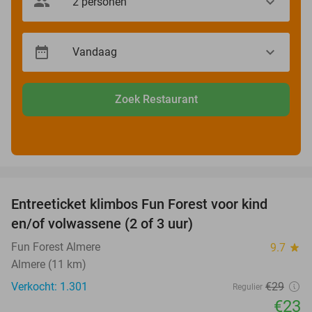
Zoek Restaurant
favorite_border
Entreeticket klimbos Fun Forest voor kind
21%
en/of volwassene (2 of 3 uur)
Fun Forest Almere
9.7
star
Almere (11 km)
Verkocht: 1.301
€29
Regulier
€23