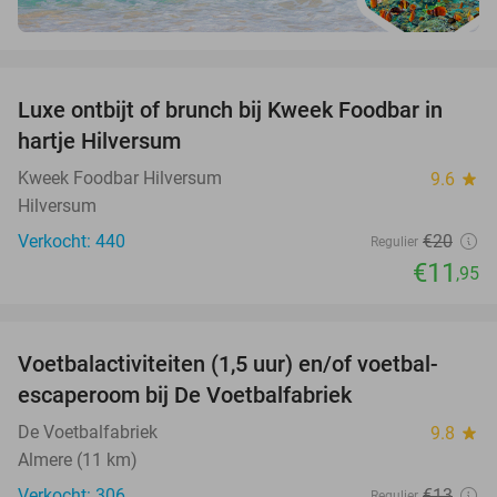
favorite_border
Luxe ontbijt of brunch bij Kweek Foodbar in
40%
hartje Hilversum
Kweek Foodbar Hilversum
9.6
star
Hilversum
Verkocht: 440
€20
Regulier
€11
,95
favorite_border
Voetbalactiviteiten (1,5 uur) en/of voetbal-
31%
escaperoom bij De Voetbalfabriek
De Voetbalfabriek
9.8
star
Almere (11 km)
Verkocht: 306
€13
Regulier