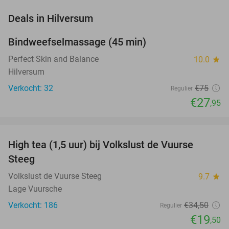
favorite_border
Deals in Hilversum
Bindweefselmassage (45 min)
63%
NEW
TODAY
Perfect Skin and Balance
10.0
star
Hilversum
Verkocht: 32
€75
Regulier
€27
,95
favorite_border
High tea (1,5 uur) bij Volkslust de Vuurse
43%
Steeg
Volkslust de Vuurse Steeg
9.7
star
Lage Vuursche
Verkocht: 186
€34
,50
Regulier
€19
,50