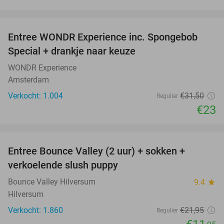
favorite_border
Entree WONDR Experience inc. Spongebob
27%
Special + drankje naar keuze
WONDR Experience
Amsterdam
Verkocht: 1.004
€31
,50
Regulier
€23
favorite_border
Entree Bounce Valley (2 uur) + sokken +
46%
verkoelende slush puppy
Bounce Valley Hilversum
9.4
star
Hilversum
Verkocht: 1.860
€21
,95
Regulier