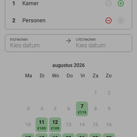
remove_circle_outline
add_circle_outline
1
Kamer
remove_circle_outline
add_circle_outline
2
Personen
Inchecken
Uitchecken
Kies datum
Kies datum
augustus 2026
Ma
Di
Wo
Do
Vr
Za
Zo
1
2
7
3
4
5
6
8
9
€119
11
12
10
13
14
15
16
€109
€109