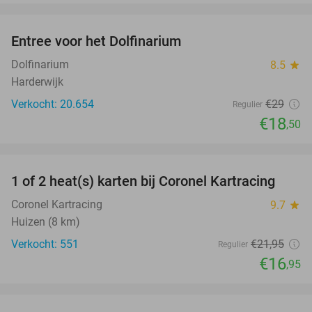
favorite_border
Entree voor het Dolfinarium
36%
Dolfinarium
8.5
star
Harderwijk
Verkocht: 20.654
€29
Regulier
€18
,50
favorite_border
1 of 2 heat(s) karten bij Coronel Kartracing
23%
Coronel Kartracing
9.7
star
Huizen (8 km)
Verkocht: 551
€21
,95
Regulier
€16
,95
favorite_border