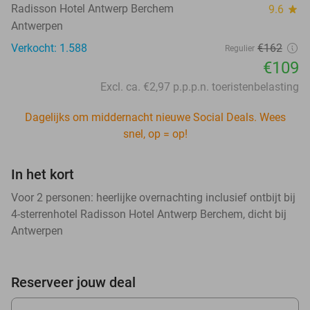
Radisson Hotel Antwerp Berchem
9.6
star
Antwerpen
Verkocht: 1.588
€162
Regulier
€109
Excl. ca. €2,97 p.p.p.n. toeristenbelasting
Dagelijks om middernacht nieuwe Social Deals. Wees
snel, op = op!
In het kort
Voor 2 personen: heerlijke overnachting inclusief ontbijt bij
4-sterrenhotel Radisson Hotel Antwerp Berchem, dicht bij
Antwerpen
Reserveer jouw deal