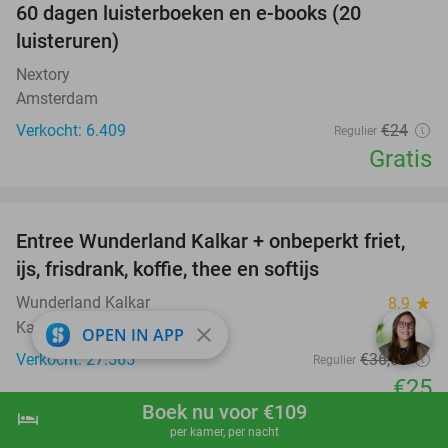
100%
60 dagen luisterboeken en e-books (20
luisteruren)
Nextory
Amsterdam
Verkocht: 6.409
€24
Regulier
Gratis
favorite_border
Entree Wunderland Kalkar + onbeperkt friet,
32%
ijs, frisdrank, koffie, thee en softijs
Wunderland Kalkar
8.9
star
Kalkar
close
OPEN IN APP
Verkocht: 27.565
€36
,50
Regulier
€25
Boek nu voor €109
hotel
favorite_border
shopping_cart
Boek nu
navigate_next
per kamer, per nacht