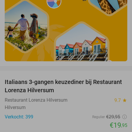
favorite_border
Italiaans 3-gangen keuzediner bij Restaurant
33%
Lorenza Hilversum
Restaurant Lorenza Hilversum
9.7
star
Hilversum
Verkocht: 399
€29
,95
Regulier
€19
,95