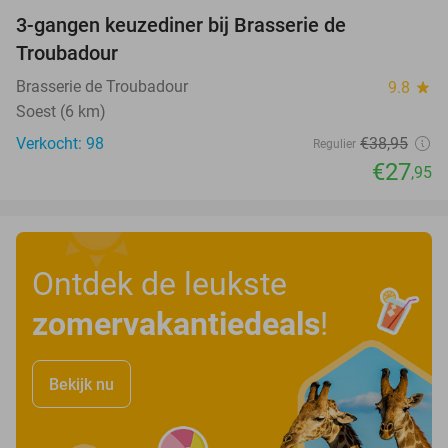
3-gangen keuzediner bij Brasserie de
28%
Troubadour
Brasserie de Troubadour
9.8
star
Soest (6 km)
Verkocht: 98
€38
,95
Regulier
€27
,95
Ontdek de leukste
zomervakantiedeals
!
Bekijk nu