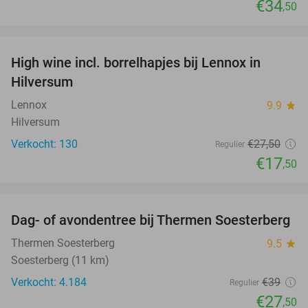
€34
,50
favorite_border
High wine incl. borrelhapjes bij Lennox in
36%
Hilversum
Lennox
9.9
star
Hilversum
Verkocht: 130
€27
,50
Regulier
€17
,50
favorite_border
Dag- of avondentree bij Thermen Soesterberg
29%
Thermen Soesterberg
9.5
star
Soesterberg (11 km)
Verkocht: 4.184
€39
Regulier
€27
,50