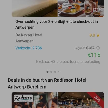
favorite_border
Overnachting voor 2 + ontbijt + late check-out in
Antwerpen
De Keyser Hotel
8.0
star
Antwerpen
Verkocht: 2.736
€167
Regulier
€115
Excl. ca. €3 p.p.p.n. toeristenbelasting
Deals in de buurt van Radisson Hotel
Antwerp Berchem
30%