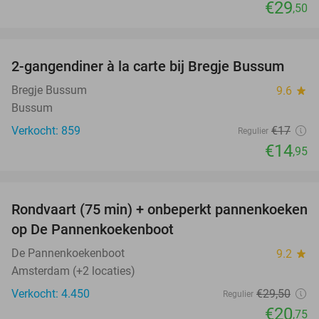
€29
,50
favorite_border
2-gangendiner à la carte bij Bregje Bussum
12%
Bregje Bussum
9.6
star
Bussum
Verkocht: 859
€17
Regulier
€14
,95
favorite_border
Rondvaart (75 min) + onbeperkt pannenkoeken
30%
op De Pannenkoekenboot
De Pannenkoekenboot
9.2
star
Amsterdam (+2 locaties)
Verkocht: 4.450
€29
,50
Regulier
€20
,75