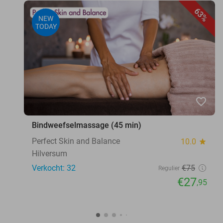
63%
NEW
TODAY
favorite_border
Bindweefselmassage (45 min)
Perfect Skin and Balance
10.0
star
Hilversum
Verkocht: 32
€75
Regulier
€27
,95