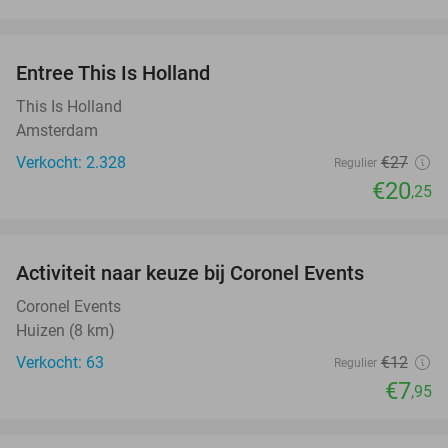
favorite_border
Entree This Is Holland
25%
This Is Holland
Amsterdam
Verkocht: 2.328
€27
Regulier
€20
,25
favorite_border
Activiteit naar keuze bij Coronel Events
34%
Coronel Events
Huizen (8 km)
Verkocht: 63
€12
Regulier
€7
,95
favorite_border