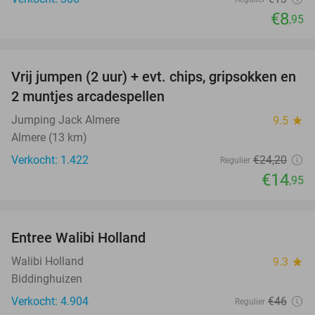
€8
,95
favorite_border
Vrij jumpen (2 uur) + evt. chips, gripsokken en
38%
2 muntjes arcadespellen
Jumping Jack Almere
9.5
star
Almere (13 km)
Verkocht: 1.422
€24
,20
Regulier
€14
,95
favorite_border
Entree Walibi Holland
25%
Walibi Holland
9.3
star
Biddinghuizen
Verkocht: 4.904
€46
Regulier