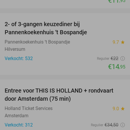
€11
,95
favorite_border
2- of 3-gangen keuzediner bij
32%
Pannenkoekenhuis ‘t Bospandje
Pannenkoekenhuis ‘t Bospandje
9.7
star
Hilversum
Verkocht: 532
€22
Regulier
€14
,95
favorite_border
Entree voor THIS IS HOLLAND + rondvaart
14%
door Amsterdam (75 min)
Holland Ticket Services
9.0
star
Amsterdam
Verkocht: 312
€34
,50
Regulier