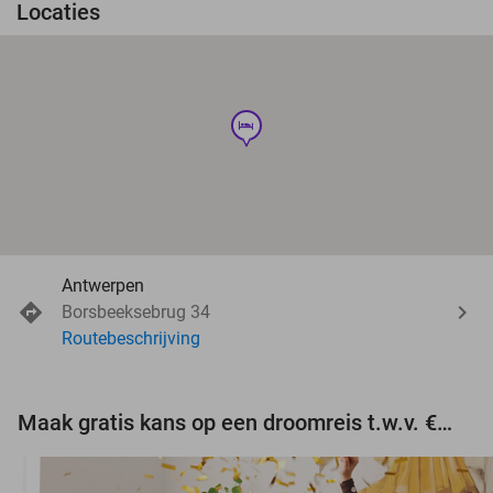
Locaties
hotel
Antwerpen
Borsbeeksebrug 34
Routebeschrijving
Maak gratis kans op een droomreis t.w.v. €3.000!