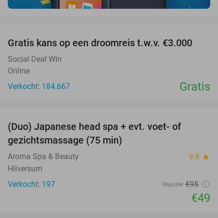
favorite_border
Gratis kans op een droomreis t.w.v. €3.000
Social Deal Win
Online
Gratis
Verkocht: 184.667
favorite_border
(Duo) Japanese head spa + evt. voet- of
48%
gezichtsmassage (75 min)
Aroma Spa & Beauty
9.8
star
Hilversum
Verkocht: 197
€95
Regulier
€49
favorite_border