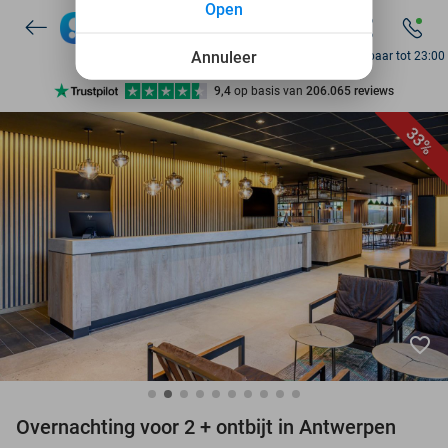
Open
7 dagen per week beschikbaar
10+ miljoen leden
Annuleer
Bereikbaar tot 23:00
9,4
op basis van
206.065 reviews
Ontdek 15.000+ deals
33%
7 dagen per week beschikbaar
10+ miljoen leden
favorite_border
Overnachting voor 2 + ontbijt in Antwerpen