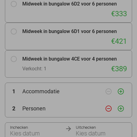
Midweek in bungalow 6D2 voor 6 personen
€333
Midweek in bungalow 6D1 voor 6 personen
€421
Midweek in bungalow 4CE voor 4 personen
€389
Verkocht: 1
remove_circle_outline
add_circle_outline
1
Accommodatie
remove_circle_outline
add_circle_outline
2
Personen
Inchecken
Uitchecken
Kies datum
Kies datum