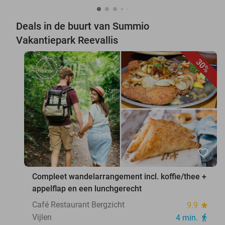
Deals in de buurt van Summio
Vakantiepark Reevallis
30%
favorite_border
Compleet wandelarrangement incl. koffie/thee +
appelflap en een lunchgerecht
Café Restaurant Bergzicht
9.9
star
Vijlen
4 min.
directions_walk