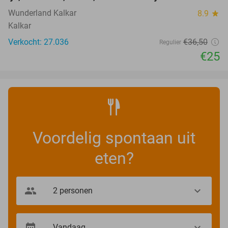
Wunderland Kalkar
8.9
star
Kalkar
Verkocht: 27.036
€36
,50
Regulier
€25
Voordelig spontaan uit
eten?