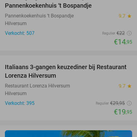
Pannenkoekenhuis ‘t Bospandje
Pannenkoekenhuis ‘t Bospandje
9.7
star
Hilversum
Verkocht: 507
€22
Regulier
€14
,95
favorite_border
Italiaans 3-gangen keuzediner bij Restaurant
33%
Lorenza Hilversum
Restaurant Lorenza Hilversum
9.7
star
Hilversum
Verkocht: 395
€29
,95
Regulier
€19
,95