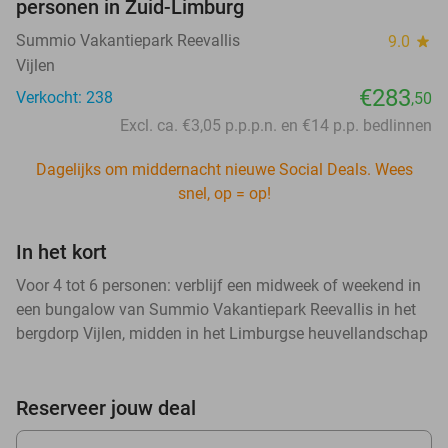
personen in Zuid-Limburg
Summio Vakantiepark Reevallis
9.0
star
Vijlen
€283
Verkocht: 238
,50
Excl. ca. €3,05 p.p.p.n. en €14 p.p. bedlinnen
Dagelijks om middernacht nieuwe Social Deals. Wees
snel, op = op!
In het kort
Voor 4 tot 6 personen: verblijf een midweek of weekend in
een bungalow van Summio Vakantiepark Reevallis in het
bergdorp Vijlen, midden in het Limburgse heuvellandschap
Reserveer jouw deal