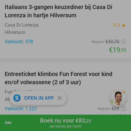
Italiaans 3-gangen keuzediner bij Casa Di
35%
Lorenza in hartje Hilversum
Casa Di Lorenza
9.3
star
Hilversum
Verkocht: 378
€30
,70
Regulier
€19
,95
favorite_border
Entreeticket klimbos Fun Forest voor kind
21%
en/of volwassene (2 of 3 uur)
Fun Forest Almere
9.7
star
close
OPEN IN APP
Almere (11 km)
Verkocht: 1.222
€29
Regulier
€23
Boek nu voor €83
,25
hotel
shopping_cart
Boek nu
navigate_next
favorite_border
per kamer, per nacht