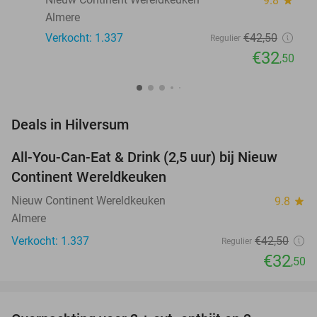
9.8
Almere
Verkocht: 1.337
€42
,50
Regulier
€32
,50
favorite_border
Deals in Hilversum
All-You-Can-Eat & Drink (2,5 uur) bij Nieuw
24%
Continent Wereldkeuken
Nieuw Continent Wereldkeuken
9.8
star
Almere
Verkocht: 1.337
€42
,50
Regulier
€32
,50
favorite_border