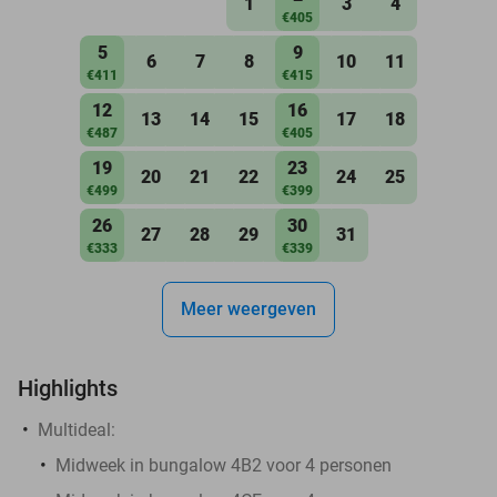
1
3
4
€405
5
9
6
7
8
10
11
€411
€415
12
16
13
14
15
17
18
€487
€405
19
23
20
21
22
24
25
€499
€399
26
30
27
28
29
31
€333
€339
Meer weergeven
Highlights
Multideal:
Midweek in bungalow 4B2 voor 4 personen