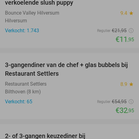
verkoelende slush puppy
Bounce Valley Hilversum
9.4
star
Hilversum
Verkocht: 1.743
€21
,95
Regulier
€11
,95
favorite_border
3-gangendiner van de chef + glas bubbels bij
40%
Restaurant Settlers
Restaurant Settlers
8.9
star
Bilthoven (8 km)
Verkocht: 65
€54
,95
Regulier
€32
,95
favorite_border
2- of 3-gangen keuzediner bij
32%