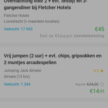
Overnachting voor 2 + evt. ontbijt en 3-
gangendiner bij Fletcher Hotels
Fletcher Hotels
Loosdrecht (+ meerdere locaties)
€45
Verkocht: 17.943
Excl. ca. €3 p.p.p.n. toeristenbelasting
favorite_border
Vrij jumpen (2 uur) + evt. chips, gripsokken en
38%
2 muntjes arcadespellen
Jumping Jack Almere
9.5
star
Almere (13 km)
Verkocht: 1.344
€24
,20
Regulier
€14
,95
favorite_border