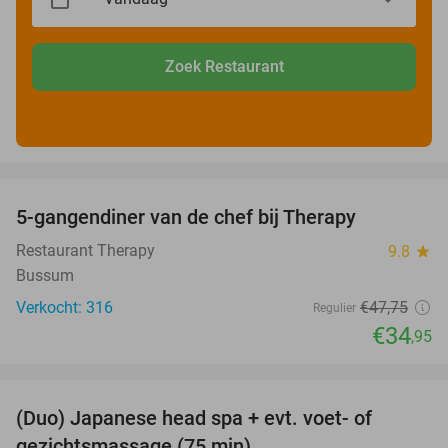
Zoek Restaurant
favorite_border
5-gangendiner van de chef bij Therapy
27%
Restaurant Therapy
9.8
star
Bussum
Verkocht: 316
€47
,75
Regulier
€34
,95
favorite_border
(Duo) Japanese head spa + evt. voet- of
48%
gezichtsmassage (75 min)