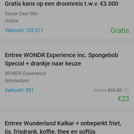
Gratis kans op een droomreis t.w.v. €3.000
Social Deal Win
Online
Gratis
Verkocht: 182.317
favorite_border
Entree WONDR Experience inc. Spongebob
27%
Special + drankje naar keuze
WONDR Experience
Amsterdam
Verkocht: 951
€31
,50
Regulier
€23
favorite_border
Entree Wunderland Kalkar + onbeperkt friet,
32%
ijs, frisdrank, koffie, thee en softijs