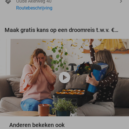
Oude Akerweg 40
Routebeschrijving
Maak gratis kans op een droomreis t.w.v. €3.000!
play_circle
Anderen bekeken ook