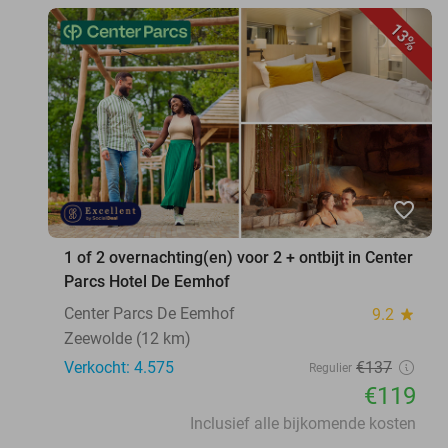
13%
favorite_border
1 of 2 overnachting(en) voor 2 + ontbijt in Center
Parcs Hotel De Eemhof
Center Parcs De Eemhof
9.2
star
Zeewolde (12 km)
Verkocht: 4.575
€137
Regulier
€119
Inclusief alle bijkomende kosten