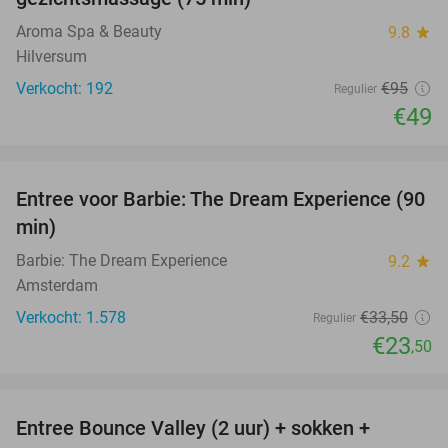
Aroma Spa & Beauty
9.8
star
Hilversum
Verkocht: 192
€95
Regulier
€49
favorite_border
Entree voor Barbie: The Dream Experience (90
30%
min)
Barbie: The Dream Experience
9.2
star
Amsterdam
Verkocht: 1.578
€33
,50
Regulier
€23
,50
favorite_border
Entree Bounce Valley (2 uur) + sokken +
46%