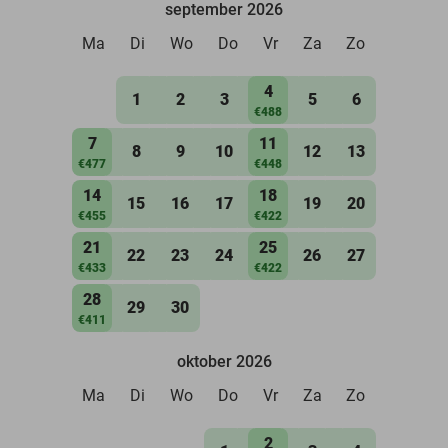
september 2026
Ma
Di
Wo
Do
Vr
Za
Zo
4
1
2
3
5
6
€488
7
11
8
9
10
12
13
€477
€448
14
18
15
16
17
19
20
€455
€422
21
25
22
23
24
26
27
€433
€422
28
29
30
€411
oktober 2026
Ma
Di
Wo
Do
Vr
Za
Zo
2