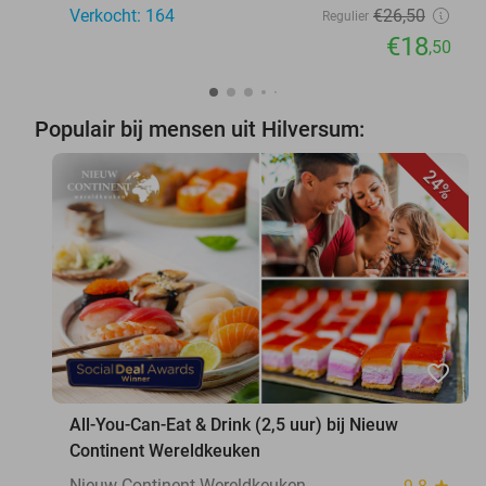
Verkocht: 164
€26
,50
Regulier
€18
,50
Populair bij mensen uit Hilversum:
24%
favorite_border
All-You-Can-Eat & Drink (2,5 uur) bij Nieuw
Continent Wereldkeuken
Nieuw Continent Wereldkeuken
star