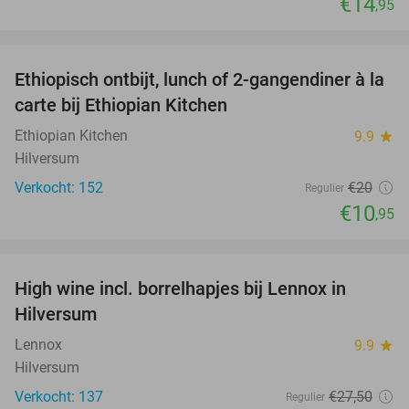
€14
,95
favorite_border
Ethiopisch ontbijt, lunch of 2-gangendiner à la
45%
carte bij Ethiopian Kitchen
Ethiopian Kitchen
9.9
star
Hilversum
Verkocht: 152
€20
Regulier
€10
,95
favorite_border
High wine incl. borrelhapjes bij Lennox in
36%
Hilversum
Lennox
9.9
star
Hilversum
Verkocht: 137
€27
,50
Regulier