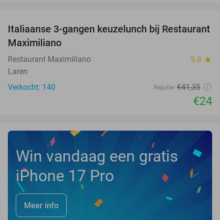
favorite_border
Italiaanse 3-gangen keuzelunch bij Restaurant
42%
Maximiliano
Restaurant Maximiliano
9.8
star
Laren
Verkocht: 140
€41
,35
Regulier
€24
Win vandaag een gratis
iPhone 17 Pro
Meer info