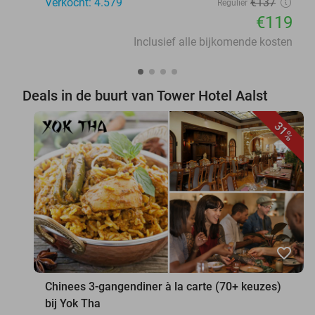
Verkocht: 4.579
€137
Regulier
€119
Inclusief alle bijkomende kosten
Deals in de buurt van Tower Hotel Aalst
31%
favorite_border
Chinees 3-gangendiner à la carte (70+ keuzes)
bij Yok Tha