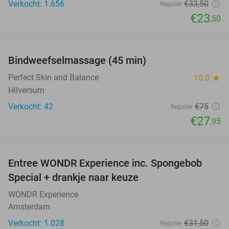
Verkocht: 1.656
€33
,50
Regulier
€23
,50
favorite_border
Bindweefselmassage (45 min)
63%
Perfect Skin and Balance
10.0
star
Hilversum
Verkocht: 42
€75
Regulier
€27
,95
favorite_border
Entree WONDR Experience inc. Spongebob
27%
Special + drankje naar keuze
WONDR Experience
Amsterdam
Verkocht: 1.028
€31
,50
Regulier