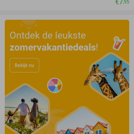
€7
,95
Ontdek de leukste
zomervakantiedeals
!
Bekijk nu