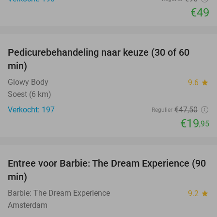
€49
favorite_border
Pedicurebehandeling naar keuze (30 of 60
58%
min)
Glowy Body
9.6
star
Soest (6 km)
Verkocht: 197
€47
,50
Regulier
€19
,95
favorite_border
Entree voor Barbie: The Dream Experience (90
30%
min)
Barbie: The Dream Experience
9.2
star
Amsterdam