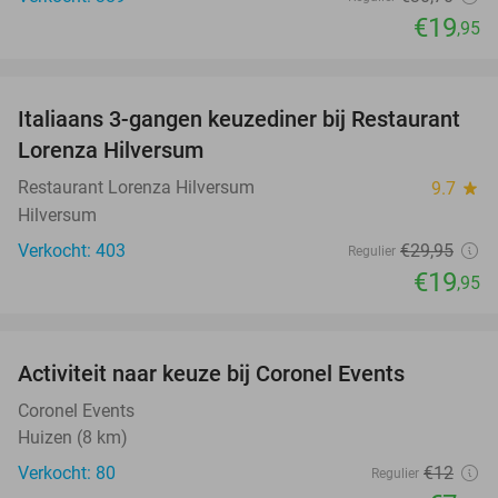
€19
,95
favorite_border
Italiaans 3-gangen keuzediner bij Restaurant
33%
Lorenza Hilversum
Restaurant Lorenza Hilversum
9.7
star
Hilversum
Verkocht: 403
€29
,95
Regulier
€19
,95
favorite_border
Activiteit naar keuze bij Coronel Events
34%
Coronel Events
Huizen (8 km)
Verkocht: 80
€12
Regulier