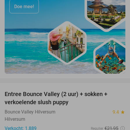
Doe mee!
favorite_border
Entree Bounce Valley (2 uur) + sokken +
46%
verkoelende slush puppy
Bounce Valley Hilversum
9.4
star
Hilversum
Verkocht: 1.889
€21
,95
Regulier