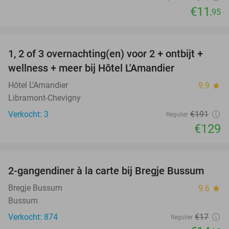
€11
,95
favorite_border
1, 2 of 3 overnachting(en) voor 2 + ontbijt +
32%
NEW
wellness + meer bij Hôtel L'Amandier
TODAY
Hôtel L'Amandier
9.9
star
Libramont-Chevigny
Verkocht: 3
€191
Regulier
€129
favorite_border
2-gangendiner à la carte bij Bregje Bussum
12%
Bregje Bussum
9.6
star
Bussum
Verkocht: 874
€17
Regulier