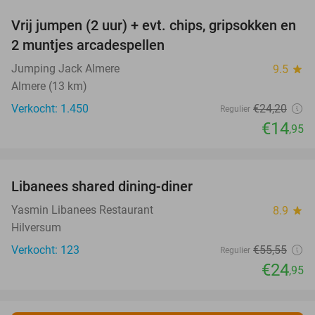
Vrij jumpen (2 uur) + evt. chips, gripsokken en
38%
2 muntjes arcadespellen
Jumping Jack Almere
9.5
star
Almere (13 km)
Verkocht: 1.450
€24
,20
Regulier
€14
,95
favorite_border
Libanees shared dining-diner
55%
Yasmin Libanees Restaurant
8.9
star
Hilversum
Verkocht: 123
€55
,55
Regulier
€24
,95