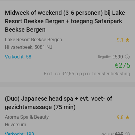
Midweek of weekend (3-6 personen) bij Lake
53%
Resort Beekse Bergen + toegang Safaripark
Beekse Bergen
Lake Resort Beekse Bergen
9.1
star
Hilvarenbeek, 5081 NJ
Verkocht: 58
€590
Regulier
€275
Excl. ca. €2,65 p.p.p.n. toeristenbelasting
favorite_border
(Duo) Japanese head spa + evt. voet- of
48%
gezichtsmassage (75 min)
Aroma Spa & Beauty
9.8
star
Hilversum
Verkocht: 198
€95
Regulier