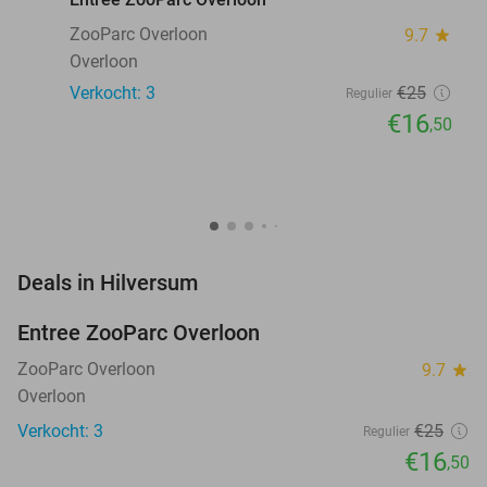
ZooParc Overloon
9.7
star
Overloon
Verkocht: 3
€25
Regulier
€16
,50
favorite_border
Deals in Hilversum
Entree ZooParc Overloon
34%
NEW
TODAY
ZooParc Overloon
9.7
star
Overloon
Verkocht: 3
€25
Regulier
€16
,50