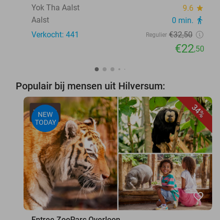
Yok Tha Aalst
9.6
star
Aalst
0 min.
directions_walk
Verkocht: 441
€32
,50
Regulier
€22
,50
Populair bij mensen uit Hilversum:
34%
NEW
TODAY
favorite_border
Entree ZooParc Overloon