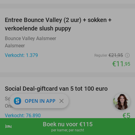
favorite_border
Entree Bounce Valley (2 uur) + sokken +
46%
verkoelende slush puppy
Bounce Valley Aalsmeer
Aalsmeer
Verkocht: 1.379
€21
,95
Regulier
€11
,95
favorite_border
Social Deal-giftcard van 5 tot 100 euro
Social Deal Giftcard
close
OPEN IN APP
Online
€5
Verkocht: 76.890
Boek nu voor €115
favorite_border
hotel
shopping_cart
Boek nu
navigate_next
per kamer, per nacht