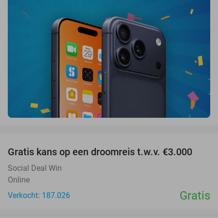
favorite_border
Gratis kans op een droomreis t.w.v. €3.000
Social Deal Win
Online
Gratis
Verkocht: 187.026
favorite_border