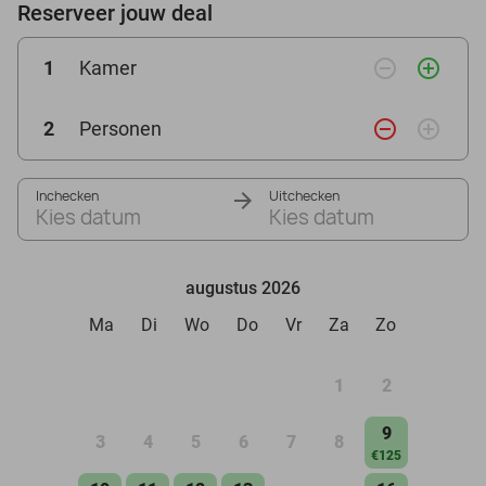
Reserveer jouw deal
remove_circle_outline
add_circle_outline
1
Kamer
remove_circle_outline
add_circle_outline
2
Personen
Inchecken
Uitchecken
Kies datum
Kies datum
augustus 2026
Ma
Di
Wo
Do
Vr
Za
Zo
1
2
9
3
4
5
6
7
8
€125