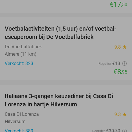
€17
,50
favorite_border
Voetbalactiviteiten (1,5 uur) en/of voetbal-
31%
escaperoom bij De Voetbalfabriek
De Voetbalfabriek
9.8
star
Almere (11 km)
Verkocht: 323
€13
Regulier
€8
,95
favorite_border
Italiaans 3-gangen keuzediner bij Casa Di
35%
Lorenza in hartje Hilversum
Casa Di Lorenza
9.3
star
Hilversum
Verkocht: 389
€30
,70
Regulier