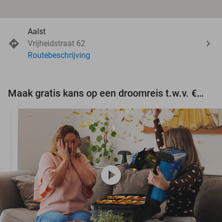
Aalst
Vrijheidstraat 62
Routebeschrijving
Maak gratis kans op een droomreis t.w.v. €3.000!
play_circle