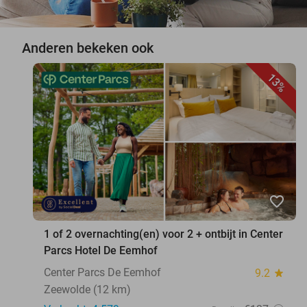
Anderen bekeken ook
13%
favorite_border
1 of 2 overnachting(en) voor 2 + ontbijt in Center
Parcs Hotel De Eemhof
Center Parcs De Eemhof
9.2
star
Zeewolde (12 km)