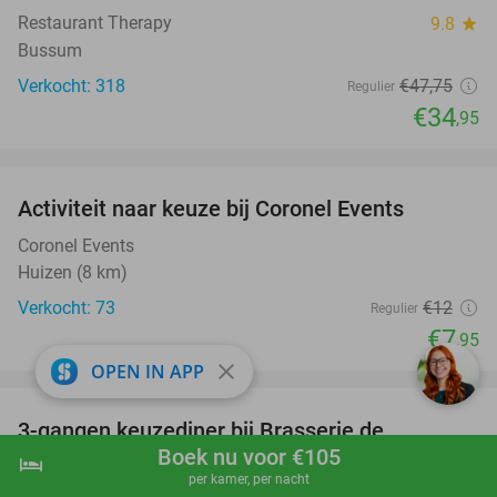
Restaurant Therapy
9.8
star
Bussum
Verkocht: 318
€47
,75
Regulier
€34
,95
favorite_border
Activiteit naar keuze bij Coronel Events
34%
Coronel Events
Huizen (8 km)
Verkocht: 73
€12
Regulier
€7
,95
close
OPEN IN APP
favorite_border
3-gangen keuzediner bij Brasserie de
28%
Boek nu voor €105
Troubadour
hotel
shopping_cart
Boek nu
navigate_next
per kamer, per nacht