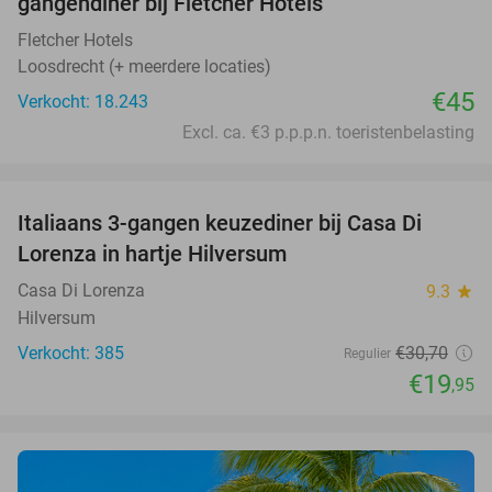
gangendiner bij Fletcher Hotels
Fletcher Hotels
Loosdrecht (+ meerdere locaties)
€45
Verkocht: 18.243
Excl. ca. €3 p.p.p.n. toeristenbelasting
favorite_border
Italiaans 3-gangen keuzediner bij Casa Di
35%
Lorenza in hartje Hilversum
Casa Di Lorenza
9.3
star
Hilversum
Verkocht: 385
€30
,70
Regulier
€19
,95