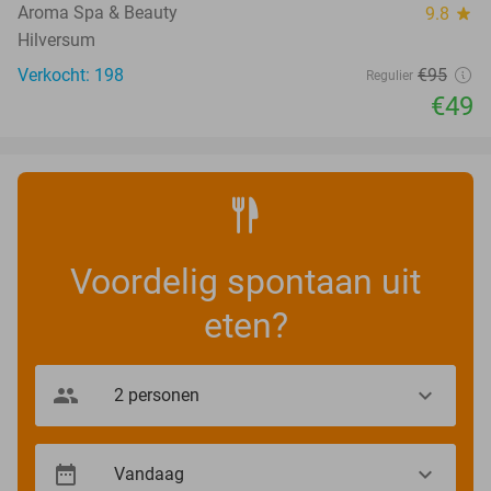
Aroma Spa & Beauty
9.8
star
Hilversum
Verkocht: 198
€95
Regulier
€49
Voordelig spontaan uit
eten?