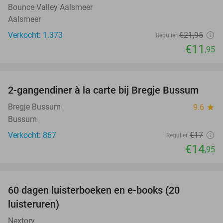
Bounce Valley Aalsmeer
Aalsmeer
Verkocht: 1.373
€21
,95
Regulier
€11
,95
favorite_border
2-gangendiner à la carte bij Bregje Bussum
12%
Bregje Bussum
9.6
star
Bussum
Verkocht: 867
€17
Regulier
€14
,95
favorite_border
100%
60 dagen luisterboeken en e-books (20
luisteruren)
Nextory