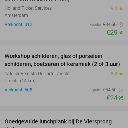
Holland Ticket Services
9.0
star
Amsterdam
Verkocht: 312
€34
,50
Regulier
€29
,50
favorite_border
Workshop schilderen, glas of porselein
54%
schilderen, boetseren of keramiek (2 of 3 uur)
L'atelier Realista Dell'arte Utrecht
8.2
star
Utrecht (14 km)
Verkocht: 508
€54
,50
Regulier
€24
,95
favorite_border
Goedgevulde lunchplank bij De Viersprong
31%