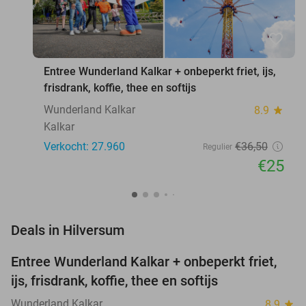
favorite_border
Entree Wunderland Kalkar + onbeperkt friet, ijs,
frisdrank, koffie, thee en softijs
Wunderland Kalkar
8.9
star
Kalkar
Verkocht: 27.960
€36
,50
Regulier
€25
favorite_border
Deals in Hilversum
Entree Wunderland Kalkar + onbeperkt friet,
32%
ijs, frisdrank, koffie, thee en softijs
Wunderland Kalkar
8.9
star