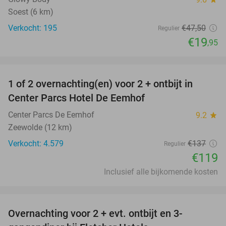
Soest (6 km)
Verkocht: 195
€47
,50
Regulier
€19
,95
favorite_border
1 of 2 overnachting(en) voor 2 + ontbijt in
13%
Center Parcs Hotel De Eemhof
Center Parcs De Eemhof
9.2
star
Zeewolde (12 km)
Verkocht: 4.579
€137
Regulier
€119
Inclusief alle bijkomende kosten
favorite_border
Overnachting voor 2 + evt. ontbijt en 3-