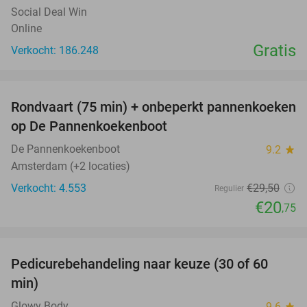
Social Deal Win
Online
Gratis
Verkocht: 186.248
favorite_border
Rondvaart (75 min) + onbeperkt pannenkoeken
30%
op De Pannenkoekenboot
De Pannenkoekenboot
9.2
star
Amsterdam (+2 locaties)
Verkocht: 4.553
€29
,50
Regulier
€20
,75
favorite_border
Pedicurebehandeling naar keuze (30 of 60
58%
min)
Glowy Body
9.6
star