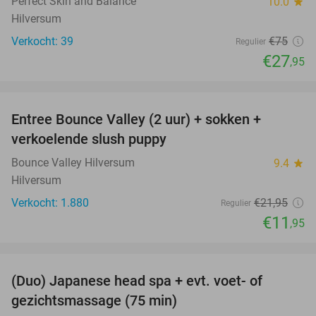
Perfect Skin and Balance
10.0
star
Hilversum
Verkocht: 39
€75
Regulier
€27
,95
favorite_border
Entree Bounce Valley (2 uur) + sokken +
46%
verkoelende slush puppy
Bounce Valley Hilversum
9.4
star
Hilversum
Verkocht: 1.880
€21
,95
Regulier
€11
,95
favorite_border
(Duo) Japanese head spa + evt. voet- of
48%
gezichtsmassage (75 min)