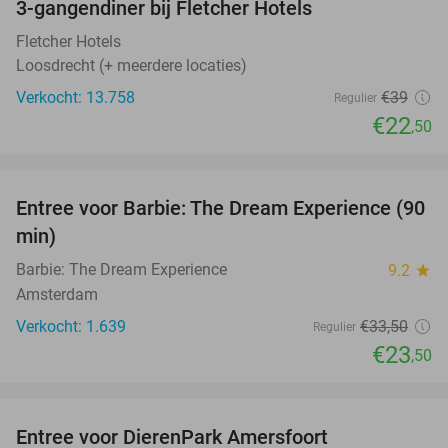
3-gangendiner bij Fletcher Hotels
42%
Fletcher Hotels
Loosdrecht (+ meerdere locaties)
Verkocht: 13.758
€39
Regulier
€22
,50
favorite_border
Entree voor Barbie: The Dream Experience (90
30%
min)
Barbie: The Dream Experience
9.2
star
Amsterdam
Verkocht: 1.639
€33
,50
Regulier
€23
,50
favorite_border
Entree voor DierenPark Amersfoort
24%