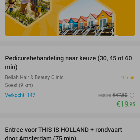
favorite_border
Pedicurebehandeling naar keuze (30, 45 of 60
58%
min)
Bellah Hair & Beauty Clinic
9.6
star
Soest (9 km)
Verkocht: 147
€47
,50
Regulier
€19
,95
favorite_border
Entree voor THIS IS HOLLAND + rondvaart
14%
door Amsterdam (75 min)