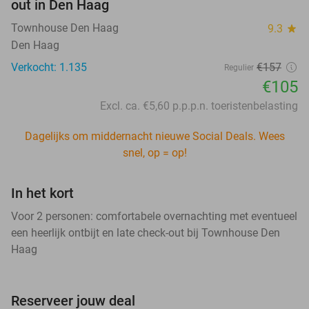
out in Den Haag
Townhouse Den Haag
9.3
star
Den Haag
Verkocht: 1.135
€157
Regulier
€105
Excl. ca. €5,60 p.p.p.n. toeristenbelasting
Dagelijks om middernacht nieuwe Social Deals. Wees
snel, op = op!
In het kort
Voor 2 personen: comfortabele overnachting met eventueel
een heerlijk ontbijt en late check-out bij Townhouse Den
Haag
Reserveer jouw deal