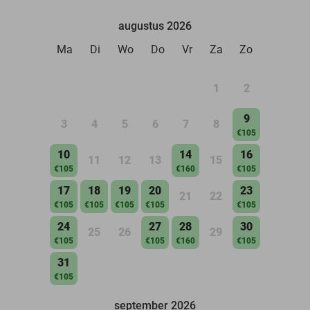
augustus 2026
Ma
Di
Wo
Do
Vr
Za
Zo
1
2
9
3
4
5
6
7
8
€105
10
14
16
11
12
13
15
€105
€160
€105
17
18
19
20
23
21
22
€105
€105
€105
€105
€105
24
27
28
30
25
26
29
€105
€105
€160
€105
31
€105
september 2026