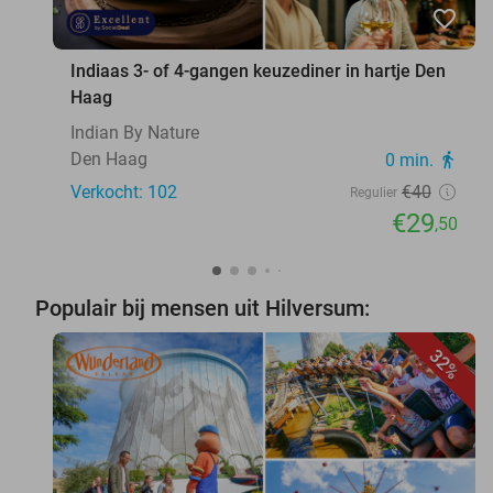
favorite_border
Indiaas 3- of 4-gangen keuzediner in hartje Den
Haag
Indian By Nature
Den Haag
0 min.
directions_walk
Verkocht: 102
€40
Regulier
€29
,50
Populair bij mensen uit Hilversum:
32%