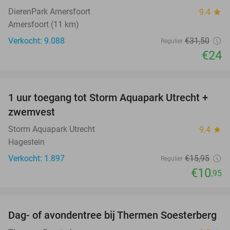
DierenPark Amersfoort
9.4
star
Amersfoort (11 km)
Verkocht: 9.088
€31
,50
Regulier
€24
favorite_border
1 uur toegang tot Storm Aquapark Utrecht +
31%
zwemvest
Storm Aquapark Utrecht
9.4
star
Hagestein
Verkocht: 1.897
€15
,95
Regulier
€10
,95
favorite_border
Dag- of avondentree bij Thermen Soesterberg
29%