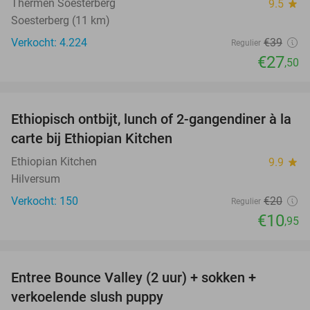
Thermen Soesterberg
9.5
star
Soesterberg (11 km)
Verkocht: 4.224
€39
Regulier
€27
,50
favorite_border
Ethiopisch ontbijt, lunch of 2-gangendiner à la
45%
carte bij Ethiopian Kitchen
Ethiopian Kitchen
9.9
star
Hilversum
Verkocht: 150
€20
Regulier
€10
,95
favorite_border
Entree Bounce Valley (2 uur) + sokken +
46%
verkoelende slush puppy