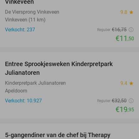
Vinkeveen
De Viersprong Vinkeveen
9.8
star
Vinkeveen (11 km)
Verkocht: 237
€16
,75
Regulier
€11
,50
favorite_border
Entree Sprookjesweken Kinderpretpark
39%
Julianatoren
Kinderpretpark Julianatoren
9.4
star
Apeldoorn
Verkocht: 10.927
€32
,50
Regulier
€19
,95
favorite_border
5-gangendiner van de chef bij Therapy
27%