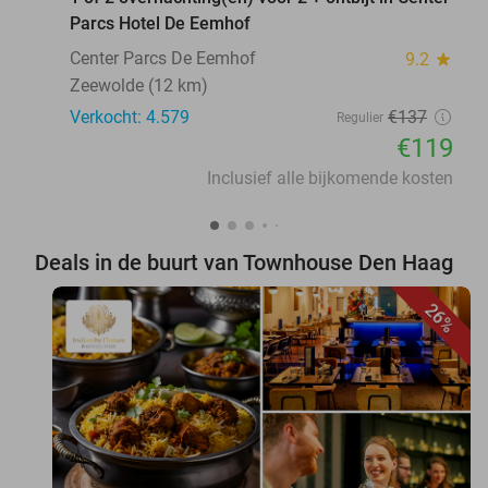
Parcs Hotel De Eemhof
Center Parcs De Eemhof
9.2
star
Zeewolde (12 km)
Verkocht: 4.579
€137
Regulier
€119
Inclusief alle bijkomende kosten
Deals in de buurt van Townhouse Den Haag
26%