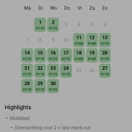
Ma
Di
Wo
Do
Vr
Za
Zo
1
2
3
4
5
6
€115
€115
11
12
13
7
8
9
10
€160
€160
€115
14
15
16
17
18
19
20
€115
€115
€115
€115
€160
€160
€115
21
22
23
24
27
25
26
€115
€115
€115
€115
€115
28
29
30
€115
€115
€115
Highlights
Multideal:
Overnachting voor 2 + late check-out