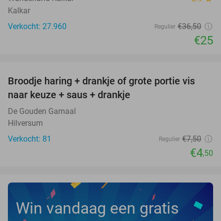
Kalkar
Verkocht: 27.960
€36
,50
Regulier
€25
favorite_border
Broodje haring + drankje of grote portie vis
40%
naar keuze + saus + drankje
De Gouden Garnaal
Hilversum
Verkocht: 81
€7
,50
Regulier
€4
,50
Win vandaag een gratis