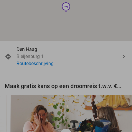
hotel
Den Haag
Bleijenburg 1
Routebeschrijving
Maak gratis kans op een droomreis t.w.v. €3.000!