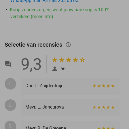
WhatsApp met: +31 88 205 05 05
Koop zonder zorgen, want jouw aankoop is 100%
verzekerd (meer info)
Selectie van recensies
info_outlined
9,3
56
L.
Dhr. L. Zuijderduijn
L.
Mevr. L. Jancurova
R.
Mevr. R. De Greoene