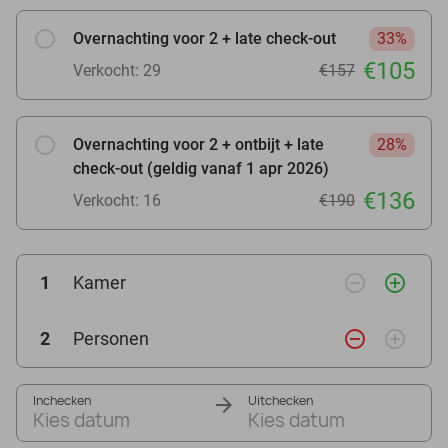
Overnachting voor 2 + late check-out
33%
€105
Verkocht: 29
€157
Overnachting voor 2 + ontbijt + late
28%
check-out (geldig vanaf 1 apr 2026)
€136
Verkocht: 16
€190
remove_circle_outline
add_circle_outline
1
Kamer
remove_circle_outline
add_circle_outline
2
Personen
Inchecken
Uitchecken
Kies datum
Kies datum