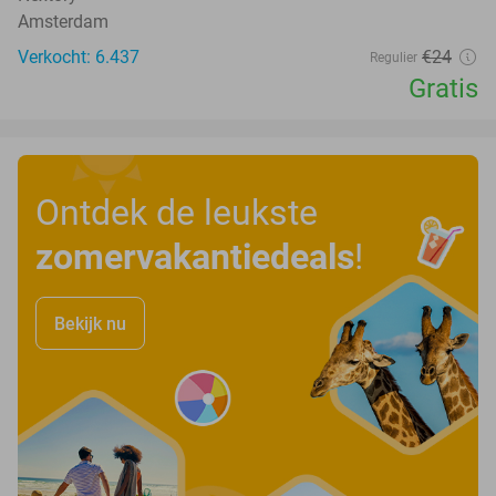
Amsterdam
Verkocht: 6.437
€24
Regulier
Gratis
Ontdek de leukste
zomervakantiedeals
!
Bekijk nu