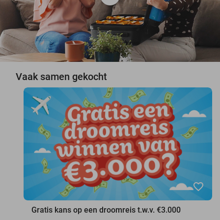
Vaak samen gekocht
favorite_border
Gratis kans op een droomreis t.w.v. €3.000