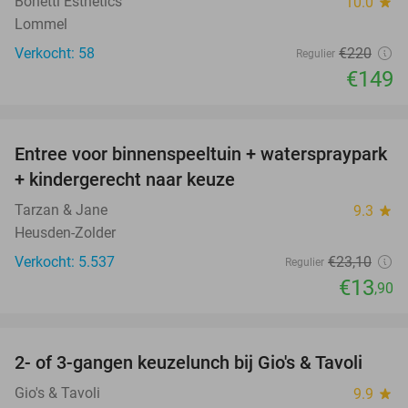
Bonetti Esthetics
10.0
star
Lommel
Verkocht: 58
€220
Regulier
€149
favorite_border
Entree voor binnenspeeltuin + waterspraypark
40%
+ kindergerecht naar keuze
Tarzan & Jane
9.3
star
Heusden-Zolder
Verkocht: 5.537
€23
,10
Regulier
€13
,90
favorite_border
2- of 3-gangen keuzelunch bij Gio's & Tavoli
38%
Gio's & Tavoli
9.9
star