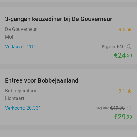
favorite_border
3-gangen keuzediner bij De Gouverneur
39%
De Gouverneur
9.5
star
Mol
Verkocht: 110
€40
Regulier
€24
,50
favorite_border
Entree voor Bobbejaanland
40%
Bobbejaanland
9.1
star
Lichtaart
Verkocht: 20.331
€49
,90
Regulier
€29
,90
favorite_border