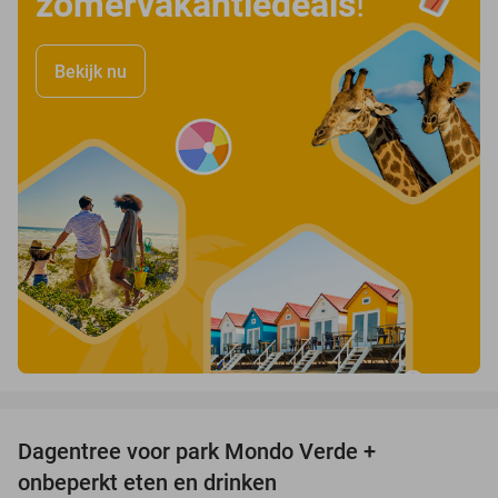
zomervakantiedeals
!
Bekijk nu
favorite_border
Dagentree voor park Mondo Verde +
25%
onbeperkt eten en drinken