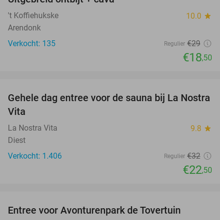
36%
't Koffiehukske
10.0
star
Arendonk
Verkocht: 135
€29
Regulier
€18
,50
favorite_border
Gehele dag entree voor de sauna bij La Nostra
30%
Vita
La Nostra Vita
9.8
star
Diest
Verkocht: 1.406
€32
Regulier
€22
,50
favorite_border
Entree voor Avonturenpark de Tovertuin
34%