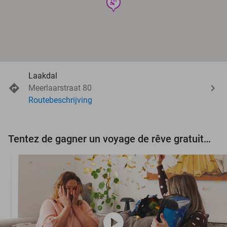
wellness
Laakdal
Meerlaarstraat 80
Routebeschrijving
Tentez de gagner un voyage de rêve gratuit d'une valeur de 3.000 € !
play_circle