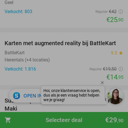
Geel
Verkocht: 803
€42
Regulier
€25
,90
favorite_border
Karten met augmented reality bij BattleKart
23%
BattleKart
9.5
star
Herentals (+4 locaties)
Verkocht: 1.816
€19
,50
Regulier
€14
,95
favorite_border
close
OPEN IN APP
Sushibox (50 stuks) + wakamesalade bij Hoso
53%
Maki
Hoso Maki
9.8
star
€29
shopping_cart
Selecteer deal
,90
Herentals