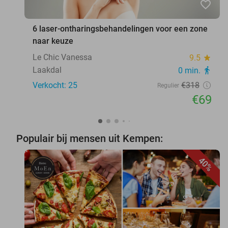
favorite_border
6 laser-ontharingsbehandelingen voor een zone
naar keuze
Le Chic Vanessa
9.5
star
Laakdal
0 min.
directions_walk
Verkocht: 25
€318
Regulier
€69
Populair bij mensen uit Kempen:
40%