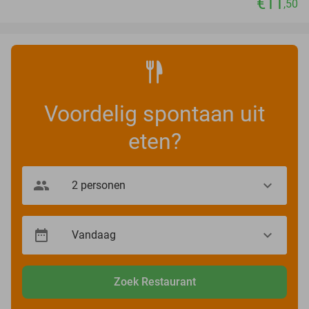
€11
,50
Voordelig spontaan uit
eten?
Zoek Restaurant