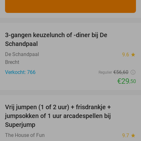
favorite_border
3-gangen keuzelunch of -diner bij De
48%
Schandpaal
De Schandpaal
9.6
star
Brecht
Verkocht: 766
€56
,60
Regulier
€29
,50
favorite_border
Vrij jumpen (1 of 2 uur) + frisdrankje +
52%
jumpsokken of 1 uur arcadespellen bij
Superjump
The House of Fun
9.7
star