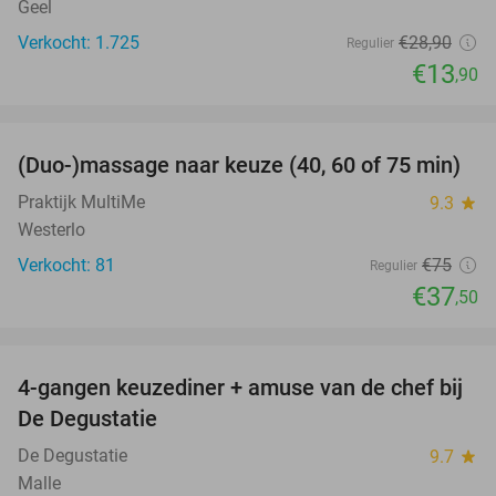
Geel
Verkocht: 1.725
€28
,90
Regulier
€13
,90
favorite_border
(Duo-)massage naar keuze (40, 60 of 75 min)
50%
Praktijk MultiMe
9.3
star
Westerlo
Verkocht: 81
€75
Regulier
€37
,50
favorite_border
4-gangen keuzediner + amuse van de chef bij
46%
De Degustatie
De Degustatie
9.7
star
Malle