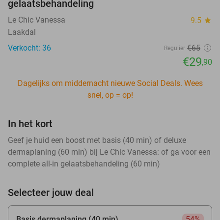
gelaatsbehandeling
Le Chic Vanessa
9.5
star
Laakdal
Verkocht: 36
€65
Regulier
€29
,90
Dagelijks om middernacht nieuwe Social Deals. Wees
snel, op = op!
In het kort
Geef je huid een boost met basis (40 min) of deluxe
dermaplaning (60 min) bij Le Chic Vanessa: of ga voor een
complete all-in gelaatsbehandeling (60 min)
Selecteer jouw deal
Basis dermaplaning (40 min)
54%