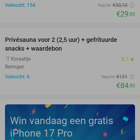
Verkocht: 154
€50
,10
Regulier
€29
,90
favorite_border
Privésauna voor 2 (2,5 uur) + gefrituurde
35%
NEW
snacks + waardebon
TODAY
´T Koraaltje
9.7
star
Beringen
Verkocht: 6
€131
Regulier
€84
,90
Win vandaag een gratis
iPhone 17 Pro