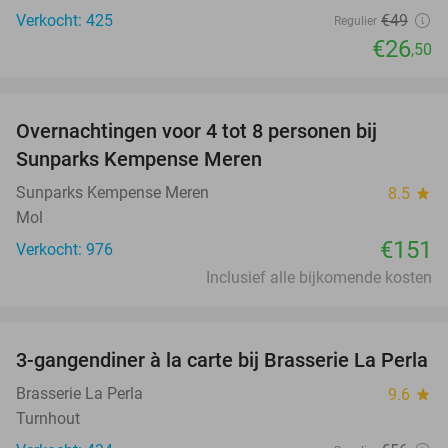
Verkocht: 425
€49
Regulier
€26
,50
favorite_border
Overnachtingen voor 4 tot 8 personen bij
Sunparks Kempense Meren
Sunparks Kempense Meren
8.5
star
Mol
€151
Verkocht: 976
Inclusief alle bijkomende kosten
favorite_border
3-gangendiner à la carte bij Brasserie La Perla
47%
Brasserie La Perla
9.6
star
Turnhout