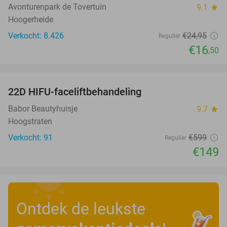
Avonturenpark de Tovertuin
9.1
star
Hoogerheide
Verkocht: 8.426
€24
,95
Regulier
€16
,50
favorite_border
22D HIFU-faceliftbehandeling
75%
Babor Beautyhuisje
9.7
star
Hoogstraten
Verkocht: 91
€599
Regulier
€149
Ontdek de leukste