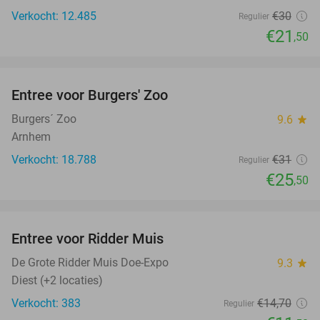
Verkocht: 12.485
€30
Regulier
€21
,50
favorite_border
Entree voor Burgers' Zoo
18%
Burgers´ Zoo
9.6
star
Arnhem
Verkocht: 18.788
€31
Regulier
€25
,50
favorite_border
Entree voor Ridder Muis
22%
NEW
TODAY
De Grote Ridder Muis Doe-Expo
9.3
star
Diest (+2 locaties)
Verkocht: 383
€14
,70
Regulier