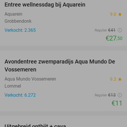
Entree wellnessdag bij Aquarein
33%
Aquarein
9.0
star
Grobbendonk
Verkocht: 2.365
€41
Regulier
€27
,50
favorite_border
Avondentree zwemparadijs Aqua Mundo De
15%
Vossemeren
Aqua Mundo Vossemeren
9.3
star
Lommel
Verkocht: 6.272
€13
Regulier
€11
favorite_border
Uitgebreid ontbijt + cava