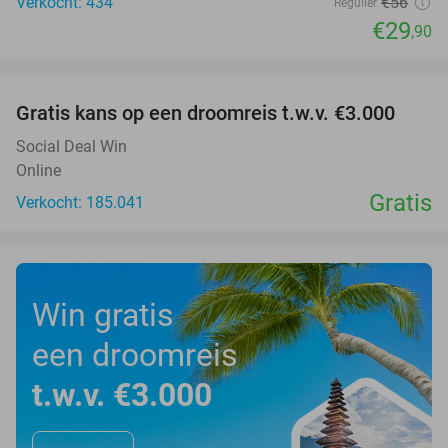
Verkocht: 434
€56
Regulier
€29
,90
favorite_border
Gratis kans op een droomreis t.w.v. €3.000
Social Deal Win
Online
Gratis
Verkocht: 185.041
Win gratis
een droomreis
t.w.v. €3.000