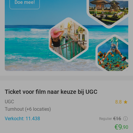
Doe mee!
favorite_border
Ticket voor film naar keuze bij UGC
38%
UGC
8.8
star
Turnhout (+6 locaties)
Verkocht: 11.438
€16
Regulier
€9
,90