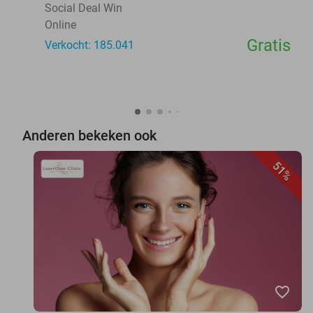
Social Deal Win
Online
Gratis
Verkocht: 185.041
Anderen bekeken ook
51%
favorite_border