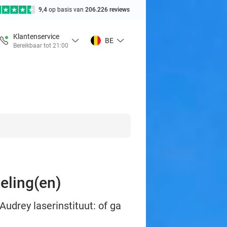
9,4
op basis van
206.226 reviews
Klantenservice
BE
Bereikbaar tot 21:00
eling(en)
udrey laserinstituut: of ga