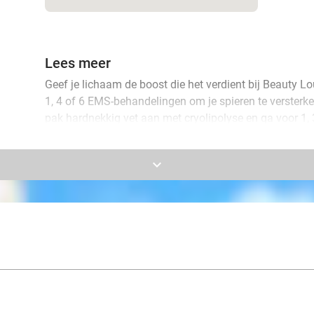
Lees meer
Geef je lichaam de boost die het verdient bij Beauty Lo
1, 4 of 6 EMS-behandelingen om je spieren te versterke
pak hardnekkig vet aan met cryolipolyse en ga voor 1,
naar keuze.
keyboard_arrow_down
Beide methodes zijn veilig, effectief en volledig pijnloo
in de rug kunt gebruiken. Boost je body, voel je goed!