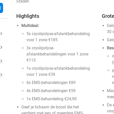
Staden
l
Highlights
Grote
Multideal:
Gel
30 
ard_arrow_right
5x cryolipolyse-afslankbehandeling
voor 1 zone €185
Gel
ard_arrow_right
3x cryolipolyse-
Res
afslankbehandelingen voor 1 zone
n
€115
ard_arrow_right
(
1x cryolipolyse-afslankbehandeling
j
ard_arrow_right
voor 1 zone €39
r
6x EMS-behandelingen €89
w
4x EMS-behandelingen €59
Max
mee
1x EMS-behandeling €24,90
De 
Geef je lichaam de boost die het
vin
verdient met een of meerdere EMS-