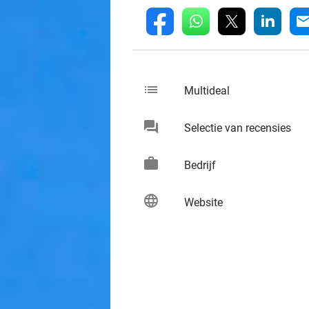
whatsapp
linkedin
fb
mai
list
keybo
Multideal
chat
keybo
Selectie van recensies
work
keybo
Bedrijf
language
keybo
Website