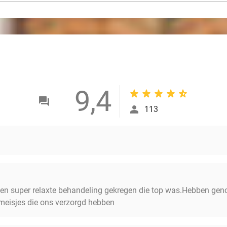
9,4
113
 een super relaxte behandeling gekregen die top was.Hebben geno
 meisjes die ons verzorgd hebben