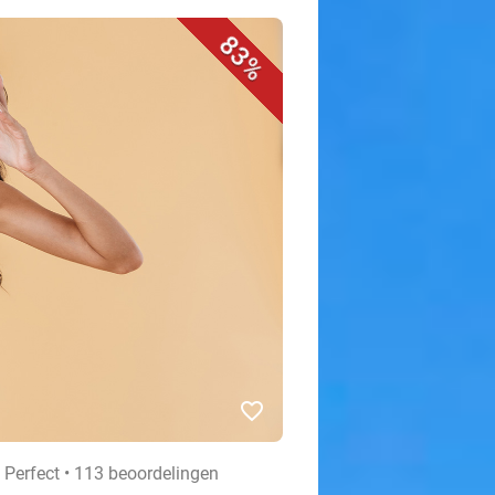
83%
favorite_border
Perfect • 113 beoordelingen