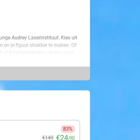
unge Audrey Laserinstituut. Kies uit
n en je figuur strakker te maken. Of
 3 of 5 behandelingen op een zone
s. Ideaal als je nét dat extra duwtje
83%
€24
€149
,90