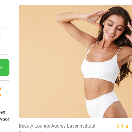
:
gate_next
e
!
den.
 voor
Beauty Lounge Audrey Laserinstituut
9.4
star