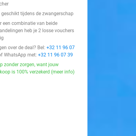
cher
t geschikt tijdens de zwangerschap
r een combinatie van beide
andelingen heb je 2 losse vouchers
ig
gen over de deal? Bel:
+32 11 96 07
f WhatsApp met:
+32 11 96 07 39
p zonder zorgen, want jouw
koop is 100% verzekerd (meer info)