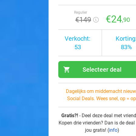
Regulier
€24
€149
,90
Verkocht:
Korting
53
83%
shopping_cart
Selecteer deal
navi
Dagelijks om middernacht nieuw
Social Deals. Wees snel, op = op
Gratis?!
- Deel deze deal met vrien
Kopen drie vrienden? Dan is de deal
jou gratis! (
info
)