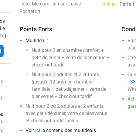
Hotel Mercure Han-sur-Lesse
9.4
star
Parfait
Rochefort
vos
 Le
Points Forts
Condi
nfo
)
Multideal :
Val
jus
l
Nuit pour 2 en chambre comfort +
petit-déjeuner + verre de bienvenue +
Chec
check-out tardif
ava
Nuit pour 2 adultes et 2 enfants
Que
ard_arrow_right
(jusqu'à 12 ans) en chambre
+33
familiale + petit-déjeuner + verre de
Wha
bienvenue + check-out tardif
ard_arrow_right
Ach
Nuit pour 2 ou 2 adultes et 2 enfants
gara
avec petit-déjeuner, verre de bienvenue
es
et check-out tardif inclus
ard_arrow_right
ard_arrow_right
Voir
ici
le contenu des multideals