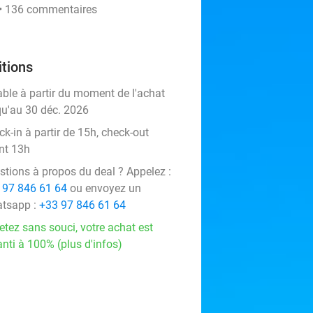
 • 136 commentaires
tions
able à partir du moment de l'achat
qu'au 30 déc. 2026
k-in à partir de 15h, check-out
nt 13h
stions à propos du deal ? Appelez :
 97 846 61 64
ou envoyez un
tsapp :
+33 97 846 61 64
etez sans souci, votre achat est
nti à 100% (plus d'infos)