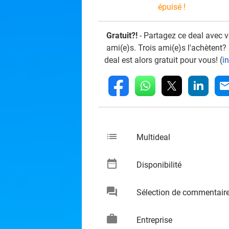
épuisé !
Gratuit?!
- Partagez ce deal avec 
ami(e)s. Trois ami(e)s l'achètent?
deal est alors gratuit pour vous! (
i
whatsapp
linkedin
fb
mai
list
keybo
Multideal
date_range
keybo
Disponibilité
chat
Sélection de commentair
keybo
work
keybo
Entreprise