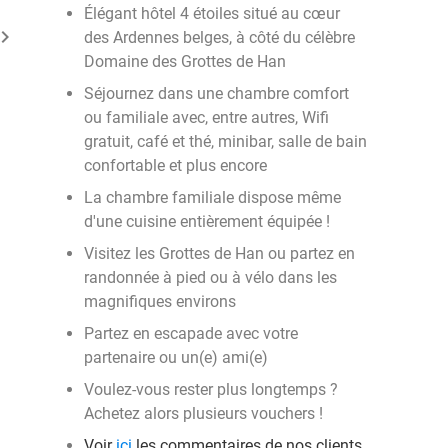
Élégant hôtel 4 étoiles situé au cœur
ard_arrow_right
des Ardennes belges, à côté du célèbre
Domaine des Grottes de Han
Séjournez dans une chambre comfort
ou familiale avec, entre autres, Wifi
gratuit, café et thé, minibar, salle de bain
confortable et plus encore
La chambre familiale dispose même
d'une cuisine entièrement équipée !
Visitez les Grottes de Han ou partez en
randonnée à pied ou à vélo dans les
magnifiques environs
Partez en escapade avec votre
partenaire ou un(e) ami(e)
Voulez-vous rester plus longtemps ?
Achetez alors plusieurs vouchers !
Voir
ici
les commentaires de nos clients