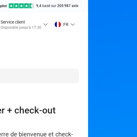
9,4
basé sur
205 987 avis
Service client
FR
Disponible jusqu'à 17:30
er + check-out
erre de bienvenue et check-