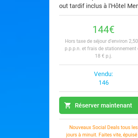
out tardif inclus à l'Hôtel 
144€
Hors taxe de séjour d'environ 2,50
p.p.p.n. et frais de stationnement
18 € p.j.
Vendu:
146
shopping_cart
Réserver maintenant
navi
Nouveaux Social Deals tous les
jours à minuit. Faites vite, épuisé