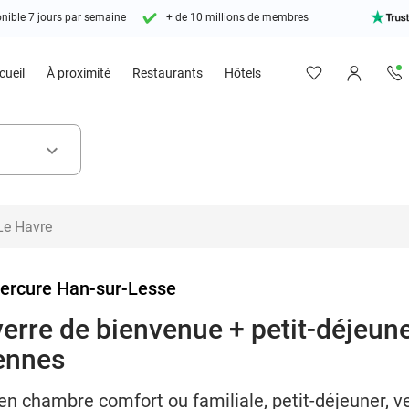
nible 7 jours par semaine
+ de 10 millions de membres
cueil
À proximité
Restaurants
Hôtels
keyboard_arrow_down
ercure Han-sur-Lesse
verre de bienvenue + petit-déjeun
dennes
 en chambre comfort ou familiale, petit-déjeuner, v