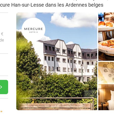
Mercure Han-sur-Lesse dans les Ardennes belges
 €
 de
gate_next
 =