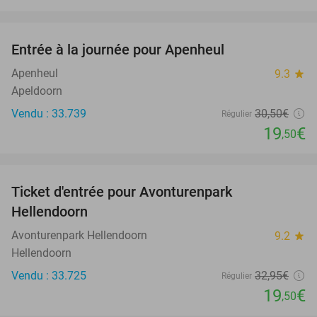
favorite_border
Entrée à la journée pour Apenheul
36%
Apenheul
9.3
star
Apeldoorn
Vendu : 33.739
30
,50
€
Régulier
19
€
,50
favorite_border
Ticket d'entrée pour Avonturenpark
41%
Hellendoorn
Avonturenpark Hellendoorn
9.2
star
Hellendoorn
Vendu : 33.725
32
,95
€
Régulier
19
€
,50