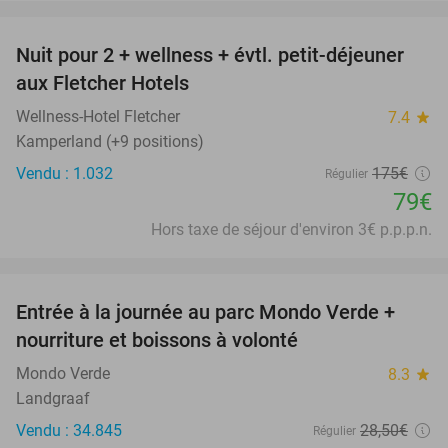
favorite_border
Nuit pour 2 + wellness + évtl. petit-déjeuner
55%
aux Fletcher Hotels
Wellness-Hotel Fletcher
7.4
star
Kamperland (+9 positions)
Vendu : 1.032
175€
Régulier
79€
Hors taxe de séjour d'environ 3€ p.p.p.n.
favorite_border
Entrée à la journée au parc Mondo Verde +
25%
nourriture et boissons à volonté
Mondo Verde
8.3
star
Landgraaf
Vendu : 34.845
28
,50
€
Régulier