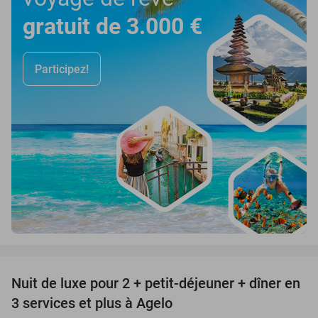
gratuit de 3.000 €
Participez!
favorite_border
Nuit de luxe pour 2 + petit-déjeuner + dîner en
50%
3 services et plus à Agelo