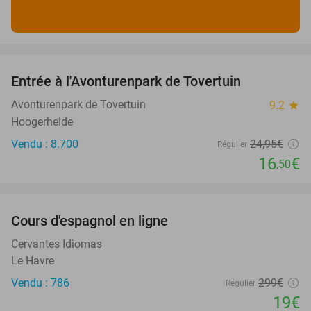
favorite_border
Entrée à l'Avonturenpark de Tovertuin
34%
Avonturenpark de Tovertuin
9.2
star
Hoogerheide
Vendu : 8.700
24
,95
€
Régulier
16
€
,50
favorite_border
Cours d'espagnol en ligne
94%
Cervantes Idiomas
Le Havre
Vendu : 786
299€
Régulier
19€