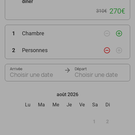
dîner
270€
310€
remove_circle_outline
add_circle_outline
1
Chambre
remove_circle_outline
add_circle_outline
2
Personnes
Arrivée
Départ
Choisir une date
Choisir une date
août 2026
Lu
Ma
Me
Je
Ve
Sa
Di
1
2