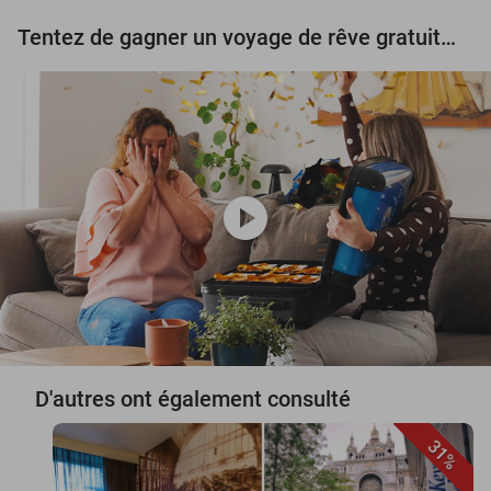
Tentez de gagner un voyage de rêve gratuit d'une valeur de 3.000 € !
play_circle
D'autres ont également consulté
31%