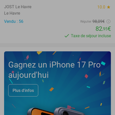
JOST Le Havre
10.0
star
Le Havre
Vendu : 56
98
,09
€
Régulier
82
€
,95
Taxe de séjour incluse
Gagnez un iPhone 17 Pro
aujourd'hui
Plus d'infos