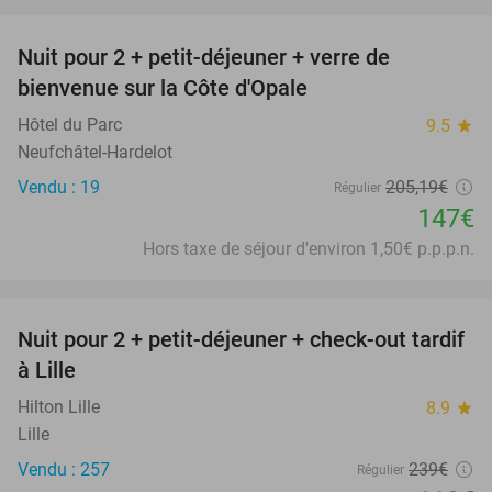
favorite_border
Nuit pour 2 + petit-déjeuner + verre de
28%
bienvenue sur la Côte d'Opale
Hôtel du Parc
9.5
star
Neufchâtel-Hardelot
Vendu : 19
205
,19
€
Régulier
147€
Hors taxe de séjour d'environ 1,50€ p.p.p.n.
favorite_border
Nuit pour 2 + petit-déjeuner + check-out tardif
50%
à Lille
Hilton Lille
8.9
star
Lille
Vendu : 257
239€
Régulier