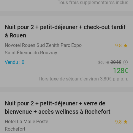
Tous frais supplémentaires inclus
favorite_border
Nuit pour 2 + petit-déjeuner + check-out tardif
37%
à Rouen
Novotel Rouen Sud Zenith Parc Expo
9.8
star
Saint-Étienne-du-Rouvray
Vendu : 0
204€
Régulier
128€
Hors taxe de séjour d'environ 3,80€ p.p.p.n.
favorite_border
Nuit pour 2 + petit-déjeuner + verre de
49%
bienvenue + accès wellness à Rochefort
Hôtel La Malle Poste
9.8
star
Rochefort