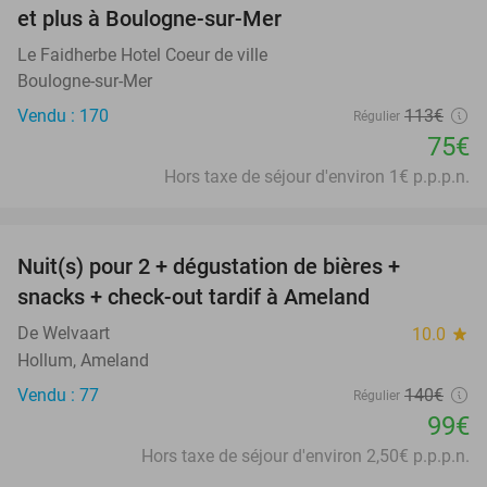
et plus à Boulogne-sur-Mer
Le Faidherbe Hotel Coeur de ville
Boulogne-sur-Mer
Vendu : 170
113€
Régulier
75€
Hors taxe de séjour d'environ 1€ p.p.p.n.
favorite_border
Nuit(s) pour 2 + dégustation de bières +
29%
snacks + check-out tardif à Ameland
De Welvaart
10.0
star
Hollum, Ameland
Vendu : 77
140€
Régulier
99€
Hors taxe de séjour d'environ 2,50€ p.p.p.n.