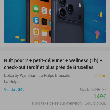
favorite_border
Nuit pour 2 + petit-déjeuner + wellness (1h) +
55%
check-out tardif et plus près de Bruxelles
Dolce by Wyndham La Hulpe Brussels
9.7
star
La Hulpe
Vendu : 346
334€
Régulier
149€
Hors taxe de séjour d'environ 1,50€ p.p.p.n.