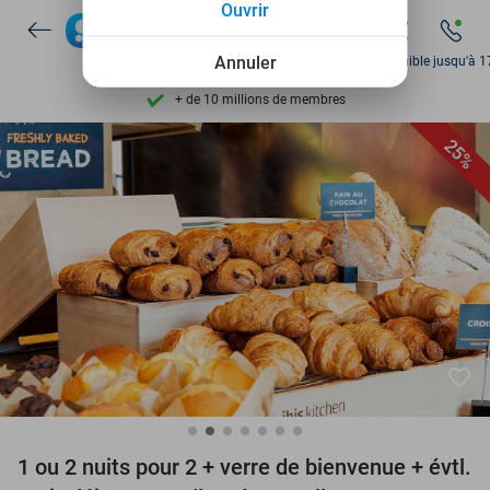
Ouvrir
Disponible 7 jours par semaine
+ de 10 millions de membres
Annuler
Disponible jusqu'à 1
9,4
basé sur
206 274 avis
Découvrez + de 15.000 deals
25%
Disponible 7 jours par semaine
+ de 10 millions de membres
favorite_border
1 ou 2 nuits pour 2 + verre de bienvenue + évtl.