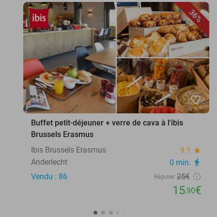
36%
favorite_border
Buffet petit-déjeuner + verre de cava à l'ibis
Brussels Erasmus
Ibis Brussels Erasmus
9.1
star
Anderlecht
0 min.
directions_walk
Vendu : 86
25€
Régulier
15
€
,90