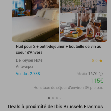
favorite_border
Nuit pour 2 + petit-déjeuner + bouteille de vin au
coeur d'Anvers
De Keyser Hotel
8.0
star
Antwerpen
Vendu : 2.738
167€
Régulier
115€
Hors taxe de séjour d'environ 3€ p.p.p.n.
Deals à proximité de Ibis Brussels Erasmus