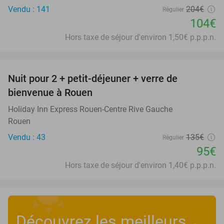
Vendu : 141
204€
Régulier
104€
Hors taxe de séjour d'environ 1,50€ p.p.p.n.
favorite_border
Nuit pour 2 + petit-déjeuner + verre de
30%
bienvenue à Rouen
Holiday Inn Express Rouen-Centre Rive Gauche
Rouen
Vendu : 43
135€
Régulier
95€
Hors taxe de séjour d'environ 1,40€ p.p.p.n.
Découvrez les meilleurs