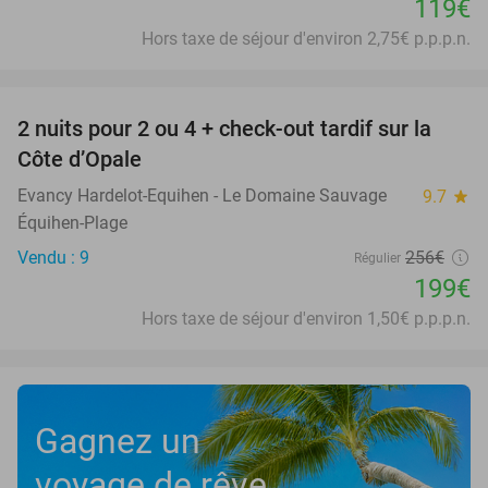
119€
Hors taxe de séjour d'environ 2,75€ p.p.p.n.
favorite_border
2 nuits pour 2 ou 4 + check-out tardif sur la
22%
Côte d’Opale
Evancy Hardelot-Equihen - Le Domaine Sauvage
9.7
star
Équihen-Plage
Vendu : 9
256€
Régulier
199€
Hors taxe de séjour d'environ 1,50€ p.p.p.n.
Gagnez un
voyage de rêve