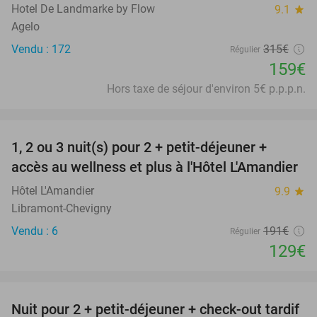
Hotel De Landmarke by Flow
9.1
star
Agelo
Vendu : 172
315€
Régulier
159€
Hors taxe de séjour d'environ 5€ p.p.p.n.
favorite_border
1, 2 ou 3 nuit(s) pour 2 + petit-déjeuner +
32%
NEW
accès au wellness et plus à l'Hôtel L'Amandier
TODAY
Hôtel L'Amandier
9.9
star
Libramont-Chevigny
Vendu : 6
191€
Régulier
129€
favorite_border
Nuit pour 2 + petit-déjeuner + check-out tardif
34%