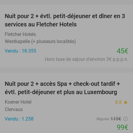
favorite_border
Nuit pour 2 + évtl. petit-déjeuner et dîner en 3
services au Fletcher Hotels
Fletcher Hotels
Westkapelle (+ plusieurs localités)
45€
Vendu : 18.355
Hors taxe de séjour d'environ 3€ p.p.p.n.
favorite_border
Nuit pour 2 + accès Spa + check-out tardif +
17%
évtl. petit-déjeuner et plus au Luxembourg
Koener Hotel
8.8
star
Clervaux
Vendu : 1.258
119€
Régulier
99€