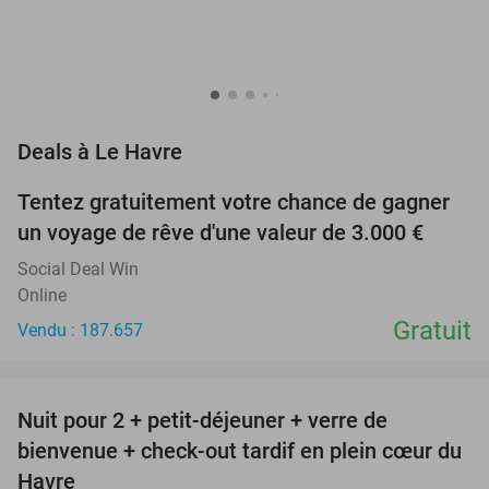
favorite_border
Deals à Le Havre
Tentez gratuitement votre chance de gagner
un voyage de rêve d'une valeur de 3.000 €
Social Deal Win
Online
Gratuit
Vendu : 187.657
favorite_border
Nuit pour 2 + petit-déjeuner + verre de
15%
bienvenue + check-out tardif en plein cœur du
Havre