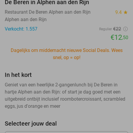
De Beren in Alphen aan den Rijn
Restaurant De Beren Alphen aan den Rijn
9.4
star
Alphen aan den Rijn
Verkocht: 1.557
€22
Regulier
€12
,50
Dagelijks om middernacht nieuwe Social Deals. Wees
snel, op = op!
In het kort
Geniet van een heerlijke 2-gangenlunch bij De Beren in
hartje Alphen aan den Rijn: of start je dag goed met een
uitgebreid ontbijt inclusief roombotercroissant, scrambled
eggs, jus d'orange en meer
Selecteer jouw deal