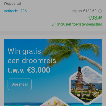
Wuppertal
Verkocht: 206
€138
,60
Regulier
€93
,45
Inclusief toeristenbelasting
Win gratis
een droomreis
t.w.v. €3.000
Doe mee!