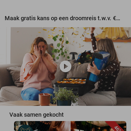
Maak gratis kans op een droomreis t.w.v. €3.000!
play_circle
Vaak samen gekocht
46%