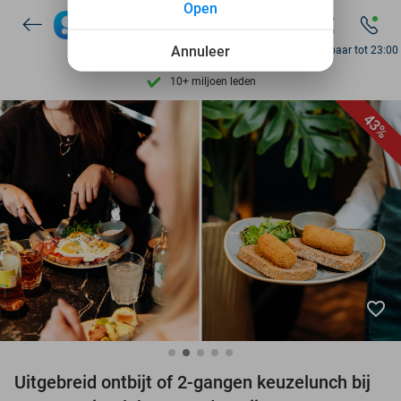
Open
7 dagen per week beschikbaar
10+ miljoen leden
Annuleer
Bereikbaar tot 23:00
9,4
op basis van
206.026 reviews
Ontdek 15.000+ deals
43%
7 dagen per week beschikbaar
10+ miljoen leden
favorite_border
Uitgebreid ontbijt of 2-gangen keuzelunch bij