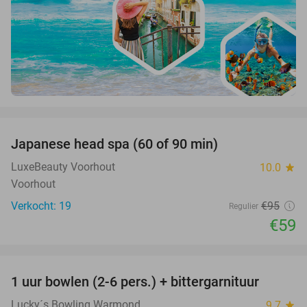
favorite_border
Japanese head spa (60 of 90 min)
38%
LuxeBeauty Voorhout
10.0
star
Voorhout
Verkocht: 19
€95
Regulier
€59
favorite_border
1 uur bowlen (2-6 pers.) + bittergarnituur
44%
Lucky´s Bowling Warmond
9.7
star