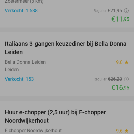
Zoetermeer (8 km)
Verkocht: 1.588
€21
,95
Regulier
€11
,95
favorite_border
Italiaans 3-gangen keuzediner bij Bella Donna
35%
Leiden
Bella Donna Leiden
9.0
star
Leiden
Verkocht: 153
€26
,20
Regulier
€16
,95
favorite_border
Huur e-chopper (2,5 uur) bij E-chopper
15%
Noordwijkerhout
E-chopper Noordwijkerhout
9.6
star