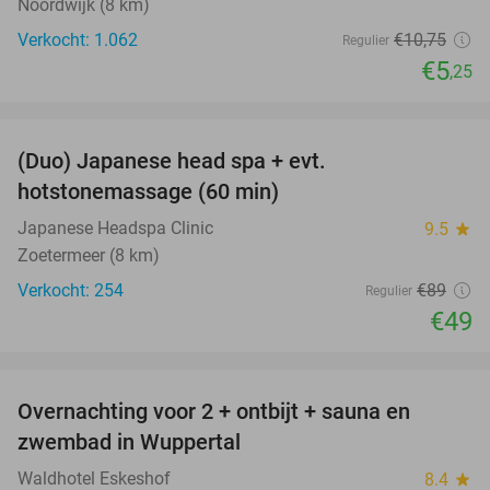
Noordwijk (8 km)
Verkocht: 1.062
€10
,75
Regulier
€5
,25
favorite_border
(Duo) Japanese head spa + evt.
45%
hotstonemassage (60 min)
Japanese Headspa Clinic
9.5
star
Zoetermeer (8 km)
Verkocht: 254
€89
Regulier
€49
favorite_border
Overnachting voor 2 + ontbijt + sauna en
33%
zwembad in Wuppertal
Waldhotel Eskeshof
8.4
star