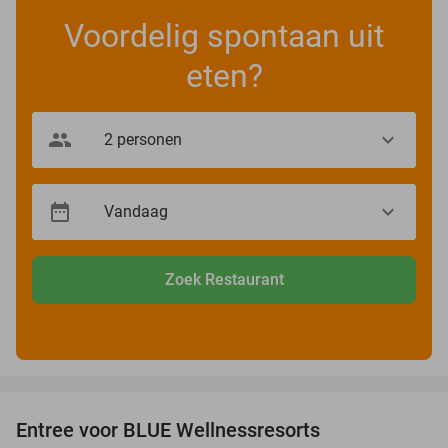
Voordelig spontaan uit
eten?
Zoek Restaurant
favorite_border
Entree voor BLUE Wellnessresorts
48%