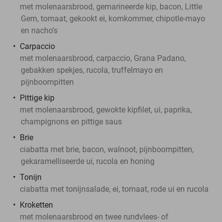
met molenaarsbrood, gemarineerde kip, bacon, Little
Gem, tomaat, gekookt ei, komkommer, chipotle-mayo
en nacho's
Carpaccio
met molenaarsbrood, carpaccio, Grana Padano,
gebakken spekjes, rucola, truffelmayo en
pijnboompitten
Pittige kip
met molenaarsbrood, gewokte kipfilet, ui, paprika,
champignons en pittige saus
Brie
ciabatta met brie, bacon, walnoot, pijnboompitten,
gekaramelliseerde ui, rucola en honing
Tonijn
ciabatta met tonijnsalade, ei, tomaat, rode ui en rucola
Kroketten
met molenaarsbrood en twee rundvlees- of