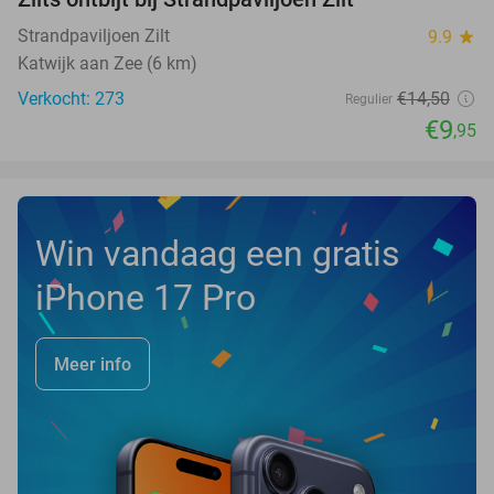
31%
Strandpaviljoen Zilt
9.9
star
Katwijk aan Zee (6 km)
Verkocht: 273
€14
,50
Regulier
€9
,95
Win vandaag een gratis
iPhone 17 Pro
Meer info