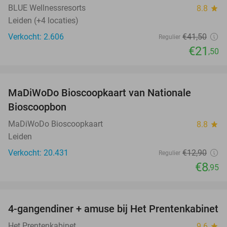
BLUE Wellnessresorts
8.8
star
Leiden (+4 locaties)
Verkocht: 2.606
€41
,50
Regulier
€21
,50
favorite_border
MaDiWoDo Bioscoopkaart van Nationale
31%
Bioscoopbon
MaDiWoDo Bioscoopkaart
8.8
star
Leiden
Verkocht: 20.431
€12
,90
Regulier
€8
,95
favorite_border
4-gangendiner + amuse bij Het Prentenkabinet
37%
Het Prentenkabinet
9.6
star