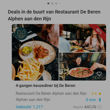
Deals in de buurt van Restaurant De Beren
Alphen aan den Rijn
46%
favorite_border
4-gangen keuzediner bij De Beren
Restaurant De Beren Alphen aan den Rijn
9.4
star
Alphen aan den Rijn
0 min.
directions_walk
Verkocht: 1.217
€47
,70
Regulier