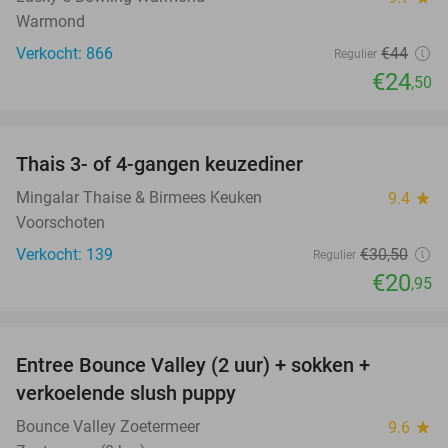
Warmond
Verkocht: 866
€44
Regulier
€24
,50
favorite_border
Thais 3- of 4-gangen keuzediner
31%
Mingalar Thaise & Birmees Keuken
9.4
star
Voorschoten
Verkocht: 139
€30
,50
Regulier
€20
,95
favorite_border
Entree Bounce Valley (2 uur) + sokken +
46%
verkoelende slush puppy
Bounce Valley Zoetermeer
9.6
star