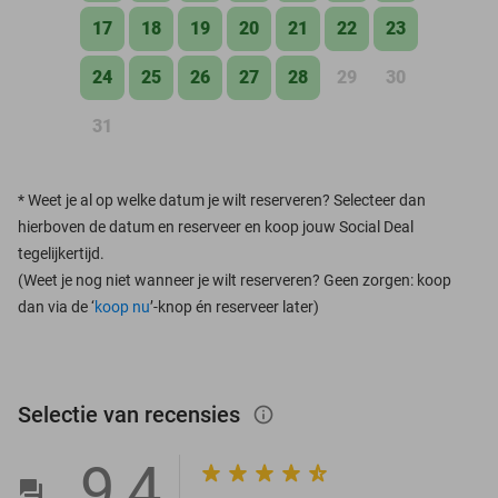
17
18
19
20
21
22
23
24
25
26
27
28
29
30
31
*
Weet je al op welke datum je wilt reserveren? Selecteer dan
hierboven de datum en reserveer en koop jouw Social Deal
tegelijkertijd.
(Weet je nog niet wanneer je wilt reserveren? Geen zorgen: koop
dan via de ‘
koop nu
’-knop én reserveer later)
Selectie van recensies
info_outlined
9,4