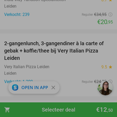
Leiden
Verkocht: 239
€34
,95
Regulier
€20
,95
favorite_border
2-gangenlunch, 3-gangendiner à la carte of
38%
gebak + koffie/thee bij Very Italian Pizza
Leiden
Very Italian Pizza Leiden
9.5
star
Leiden
Verkocht: 1.209
€24
,30
Regulier
close
OPEN IN APP
€14
,95
€12
shopping_cart
Selecteer deal
,50