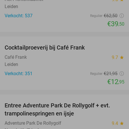
Leiden
Verkocht: 537
€62
,50
Regulier
€39
,50
favorite_border
Cocktailproeverij bij Café Frank
41%
Café Frank
9.7
star
Leiden
Verkocht: 351
€21
,95
Regulier
€12
,95
favorite_border
Entree Adventure Park De Rollygolf + evt.
51%
trampolinespringen en ijsje
Adventure Park De Rollygolf
9.4
star