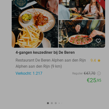
favorite_border
4-gangen keuzediner bij De Beren
Restaurant De Beren Alphen aan den Rijn
9.4
star
Alphen aan den Rijn (9 km)
Verkocht: 1.217
€47
,70
Regulier
€25
,95