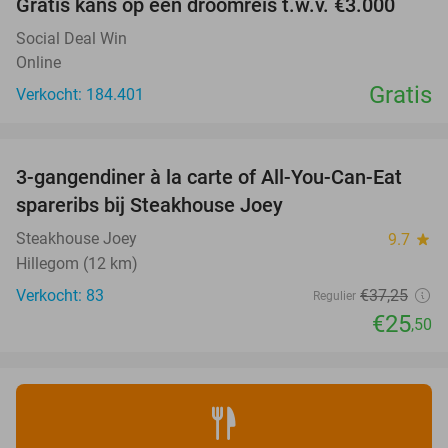
Gratis kans op een droomreis t.w.v. €3.000
Social Deal Win
Online
Gratis
Verkocht: 184.401
favorite_border
3-gangendiner à la carte of All-You-Can-Eat
32%
spareribs bij Steakhouse Joey
Steakhouse Joey
9.7
star
Hillegom (12 km)
Verkocht: 83
€37
,25
Regulier
€25
,50