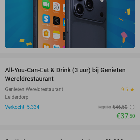
favorite_border
All-You-Can-Eat & Drink (3 uur) bij Genieten
19%
Wereldrestaurant
Genieten Wereldrestaurant
9.6
star
Leiderdorp
Verkocht: 5.334
€46
,50
Regulier
€37
,50
favorite_border