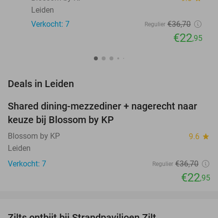
Leiden
Verkocht: 7
€36
,70
Regulier
€22
,95
favorite_border
Deals in Leiden
Shared dining-mezzediner + nagerecht naar
37%
NEW
keuze bij Blossom by KP
TODAY
Blossom by KP
9.6
star
Leiden
Verkocht: 7
€36
,70
Regulier
€22
,95
favorite_border
Zilts ontbijt bij Strandpaviljoen Zilt