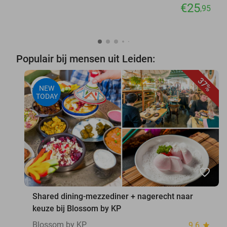
€25
,95
Populair bij mensen uit Leiden:
37%
NEW
TODAY
favorite_border
Shared dining-mezzediner + nagerecht naar
keuze bij Blossom by KP
Blossom by KP
9.6
star