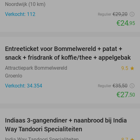
Noordwijk (10 km)
Verkocht: 112
€29
,20
Regulier
€24
,95
favorite_border
Entreeticket voor Bommelwereld + patat +
23%
snack + frisdrank of koffie/thee + appelgebak
Attractiepark Bommelwereld
9.5
star
Groenlo
Verkocht: 34.354
€35
,50
Regulier
€27
,50
favorite_border
Indiaas 3-gangendiner + naanbrood bij India
40%
Way Tandoori Specialiteiten
India Way Tandoori Specialiteiten
8.7
star