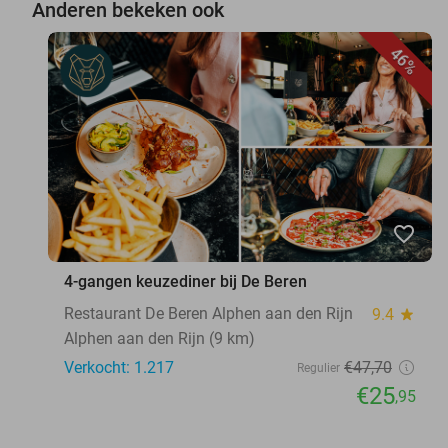
Anderen bekeken ook
46%
favorite_border
4-gangen keuzediner bij De Beren
Restaurant De Beren Alphen aan den Rijn
9.4
star
Alphen aan den Rijn (9 km)
Verkocht: 1.217
€47
,70
Regulier
€25
,95