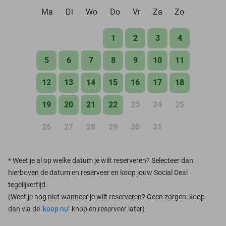
Ma
Di
Wo
Do
Vr
Za
Zo
1
2
3
4
5
6
7
8
9
10
11
12
13
14
15
16
17
18
19
20
21
22
23
24
25
26
27
28
29
30
31
*
Weet je al op welke datum je wilt reserveren? Selecteer dan
hierboven de datum en reserveer en koop jouw Social Deal
tegelijkertijd.
(Weet je nog niet wanneer je wilt reserveren? Geen zorgen: koop
dan via de ‘
koop nu
’-knop én reserveer later)