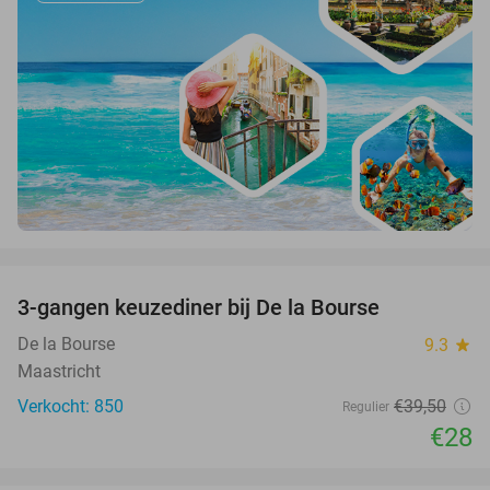
favorite_border
3-gangen keuzediner bij De la Bourse
29%
De la Bourse
9.3
star
Maastricht
Verkocht: 850
€39
,50
Regulier
€28
favorite_border