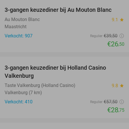
3-gangen keuzediner bij Au Mouton Blanc
33%
Au Mouton Blanc
9.1
star
Maastricht
Verkocht: 907
€39
,50
Regulier
€26
,50
favorite_border
3-gangen keuzediner bij Holland Casino
50%
Valkenburg
Taste Valkenburg (Holland Casino)
9.8
star
Valkenburg (7 km)
Verkocht: 410
€57
,50
Regulier
€28
,75
favorite_border