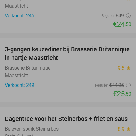
Maastricht
Verkocht: 246
€49
Regulier
€24
,50
favorite_border
3-gangen keuzediner bij Brasserie Britannique
43%
in hartje Maastricht
Brasserie Britannique
9.5
star
Maastricht
Verkocht: 249
€44
,95
Regulier
€25
,50
favorite_border
Dagentree voor het Steinerbos + friet en saus
37%
Belevenispark Steinerbos
8.9
star