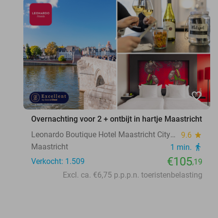
favorite_border
Overnachting voor 2 + ontbijt in hartje Maastricht
Leonardo Boutique Hotel Maastricht City Center
9.6
star
Maastricht
1 min.
directions_walk
€105
Verkocht: 1.509
,19
Excl. ca. €6,75 p.p.p.n. toeristenbelasting