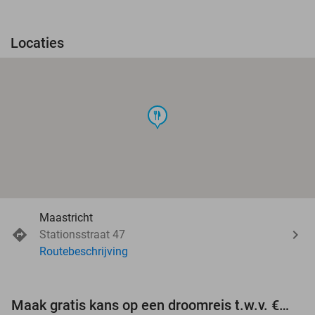
Locaties
food
Maastricht
Stationsstraat 47
Routebeschrijving
Maak gratis kans op een droomreis t.w.v. €3.000!