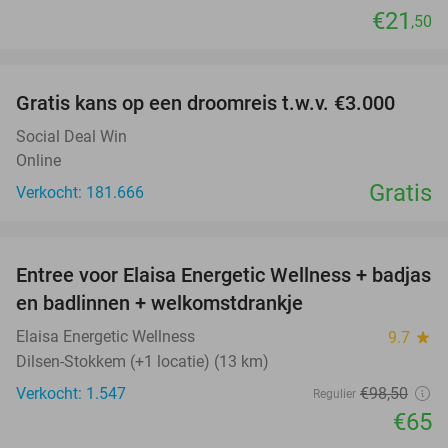
€21
,50
favorite_border
Gratis kans op een droomreis t.w.v. €3.000
Social Deal Win
Online
Gratis
Verkocht: 181.666
favorite_border
Entree voor Elaisa Energetic Wellness + badjas
34%
en badlinnen + welkomstdrankje
Elaisa Energetic Wellness
9.7
star
Dilsen-Stokkem (+1 locatie) (13 km)
Verkocht: 1.547
€98
,50
Regulier
€65