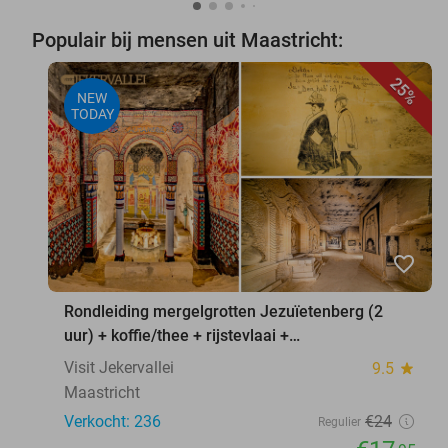
Populair bij mensen uit Maastricht:
25%
NEW
TODAY
favorite_border
Rondleiding mergelgrotten Jezuïetenberg (2
uur) + koffie/thee + rijstevlaai +
waxinelichthouder
Visit Jekervallei
9.5
star
Maastricht
Verkocht: 236
€24
Regulier