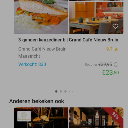
favorite_border
3-gangen keuzediner bij Grand Café Nieuw Bruin
Grand Café Nieuw Bruin
9.7
star
Maastricht
Verkocht: 830
€39
,95
Regulier
€23
,50
Anderen bekeken ook
34%