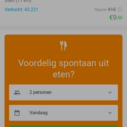
Stein (11 km)
Verkocht: 43.221
€15
Regulier
€9
,50
Voordelig spontaan uit
eten?