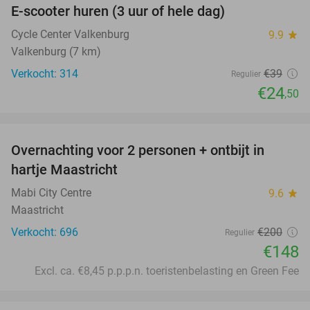
E-scooter huren (3 uur of hele dag)
37%
Cycle Center Valkenburg
9.9
star
Valkenburg (7 km)
Verkocht: 314
€39
Regulier
€24
,50
favorite_border
Overnachting voor 2 personen + ontbijt in
26%
hartje Maastricht
Mabi City Centre
9.6
star
Maastricht
Verkocht: 696
€200
Regulier
€148
Excl. ca. €8,45 p.p.p.n. toeristenbelasting en Green Fee
favorite_border