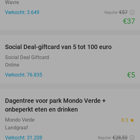
Wavre
Verkocht: 3.649
€57
Regulier
€37
favorite_border
Social Deal-giftcard van 5 tot 100 euro
Social Deal Giftcard
Online
€5
Verkocht: 76.835
favorite_border
Dagentree voor park Mondo Verde +
25%
onbeperkt eten en drinken
Mondo Verde
8.3
star
Landgraaf
Verkocht: 31.208
€28
,50
Regulier