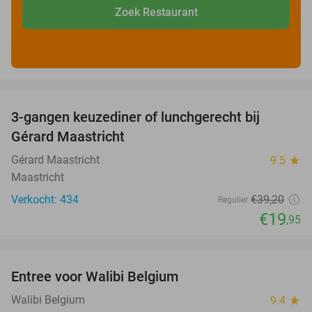
Zoek Restaurant
favorite_border
3-gangen keuzediner of lunchgerecht bij
49%
Gérard Maastricht
Gérard Maastricht
9.5
star
Maastricht
Verkocht: 434
€39
,20
Regulier
€19
,95
favorite_border
Entree voor Walibi Belgium
35%
Walibi Belgium
9.4
star