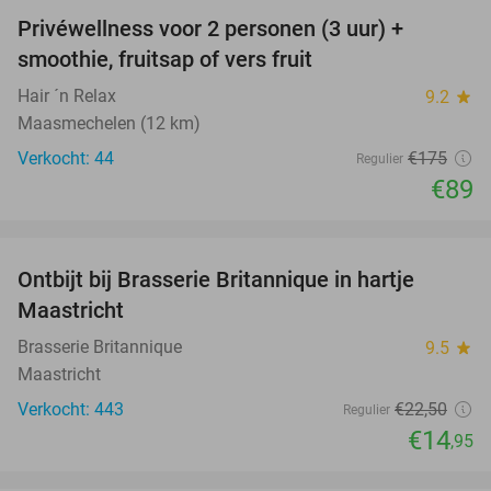
Privéwellness voor 2 personen (3 uur) +
49%
smoothie, fruitsap of vers fruit
Hair ´n Relax
9.2
star
Maasmechelen (12 km)
Verkocht: 44
€175
Regulier
€89
favorite_border
Ontbijt bij Brasserie Britannique in hartje
34%
Maastricht
Brasserie Britannique
9.5
star
Maastricht
Verkocht: 443
€22
,50
Regulier
€14
,95
favorite_border