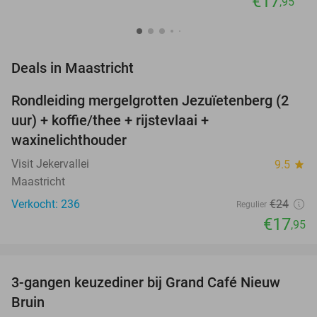
€17
,95
favorite_border
Deals in Maastricht
Rondleiding mergelgrotten Jezuïetenberg (2
25%
NEW
uur) + koffie/thee + rijstevlaai +
TODAY
waxinelichthouder
Visit Jekervallei
9.5
star
Maastricht
Verkocht: 236
€24
Regulier
€17
,95
favorite_border
3-gangen keuzediner bij Grand Café Nieuw
41%
Bruin