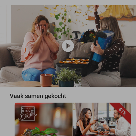
play_circle
Vaak samen gekocht
41%