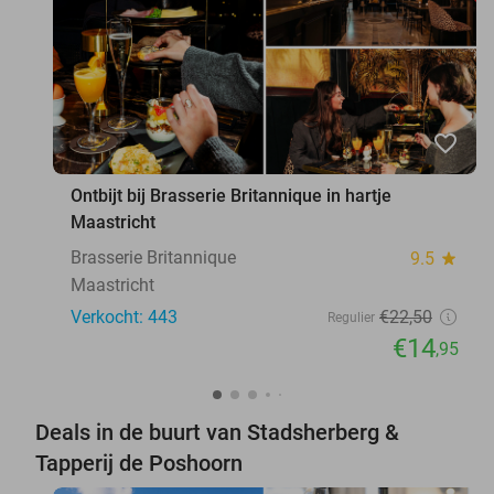
favorite_border
Ontbijt bij Brasserie Britannique in hartje
Maastricht
Brasserie Britannique
9.5
star
Maastricht
Verkocht: 443
€22
,50
Regulier
€14
,95
Deals in de buurt van Stadsherberg &
Tapperij de Poshoorn