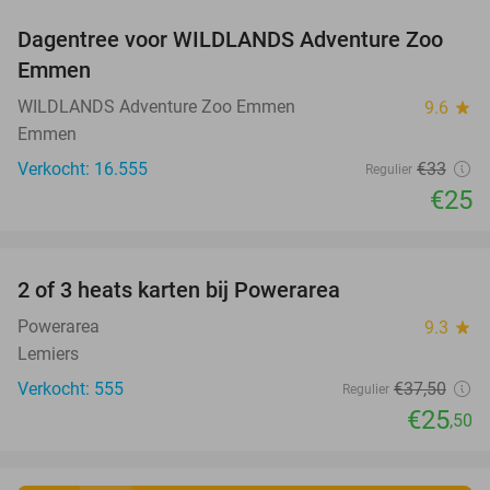
Dagentree voor WILDLANDS Adventure Zoo
24%
Emmen
WILDLANDS Adventure Zoo Emmen
9.6
star
Emmen
Verkocht: 16.555
€33
Regulier
€25
favorite_border
2 of 3 heats karten bij Powerarea
32%
Powerarea
9.3
star
Lemiers
Verkocht: 555
€37
,50
Regulier
€25
,50