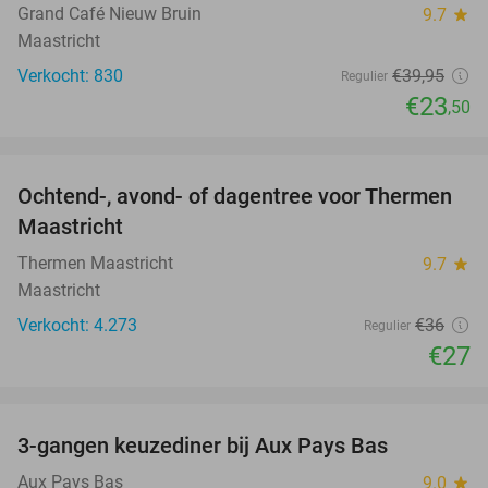
Grand Café Nieuw Bruin
9.7
star
Maastricht
Verkocht: 830
€39
,95
Regulier
€23
,50
favorite_border
Ochtend-, avond- of dagentree voor Thermen
25%
Maastricht
Thermen Maastricht
9.7
star
Maastricht
Verkocht: 4.273
€36
Regulier
€27
favorite_border
3-gangen keuzediner bij Aux Pays Bas
50%
Aux Pays Bas
9.0
star