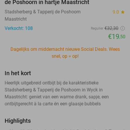
de Poshoorn in hartje Maastricht
Stadsherberg & Tapperij de Poshoorn
9.0
star
Maastricht
Verkocht: 108
€32
,30
Regulier
€19
,50
Dagelijks om middernacht nieuwe Social Deals. Wees
snel, op = op!
In het kort
Heerlijk uitgebreid ontbijt bij de karakteristieke
Stadsherberg & Tapperij de Poshoorn in Wyck in
Maastricht: geniet van een warme drank, sapje, een
ontbijtgerecht à la carte én een glaasje bubbels
Highlights