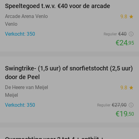
Speeltegoed t.w.v. €40 voor de arcade
38%
Arcade Arena Venlo
9.8
star
Venlo
Verkocht: 350
€40
Regulier
€24
,95
favorite_border
Swingtrike- (1,5 uur) of snorfietstocht (2,5 uur)
30%
door de Peel
De Heere van Meijel
9.8
star
Meijel
Verkocht: 350
€27
,90
Regulier
€19
,50
favorite_border