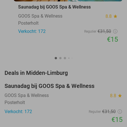
Saunadag bij GOOS Spa & Wellness
GOOS Spa & Wellness
8.8
star
Posterholt
Verkocht: 172
€31
,50
Regulier
€15
favorite_border
Deals in Midden-Limburg
Saunadag bij GOOS Spa & Wellness
52%
NEW
TODAY
GOOS Spa & Wellness
8.8
star
Posterholt
Verkocht: 172
€31
,50
Regulier
€15