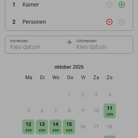
remove_circle_outline
add_circle_outline
1
Kamer
remove_circle_outline
add_circle_outline
2
Personen
Inchecken
Uitchecken
Kies datum
Kies datum
oktober 2026
Ma
Di
Wo
Do
Vr
Za
Zo
1
2
3
4
11
5
6
7
8
9
10
€99
12
13
14
15
16
17
18
€99
€99
€99
€99