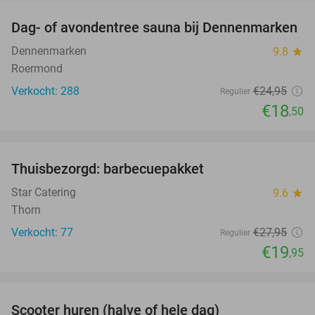
Dag- of avondentree sauna bij Dennenmarken
26%
Dennenmarken
9.8
star
Roermond
Verkocht: 288
€24
,95
Regulier
€18
,50
favorite_border
Thuisbezorgd: barbecuepakket
29%
Star Catering
9.6
star
Thorn
Verkocht: 77
€27
,95
Regulier
€19
,95
favorite_border
Scooter huren (halve of hele dag)