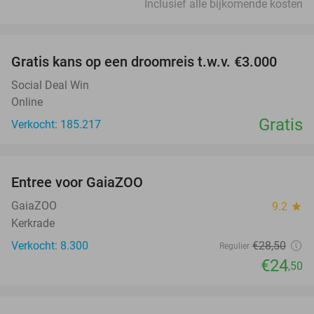
Inclusief alle bijkomende kosten
favorite_border
Gratis kans op een droomreis t.w.v. €3.000
Social Deal Win
Online
Gratis
Verkocht: 185.217
favorite_border
Entree voor GaiaZOO
14%
GaiaZOO
9.2
star
Kerkrade
Verkocht: 8.300
€28
,50
Regulier
€24
,50
favorite_border