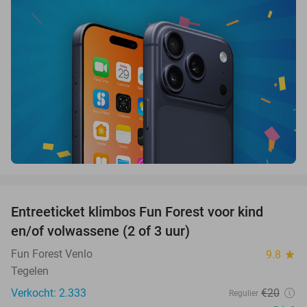
favorite_border
Entreeticket klimbos Fun Forest voor kind
20%
en/of volwassene (2 of 3 uur)
Fun Forest Venlo
9.8
star
Tegelen
Verkocht: 2.333
€20
Regulier