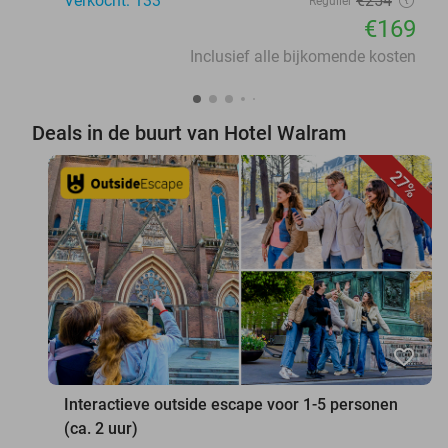
Verkocht: 133
€254
Regulier
€169
Inclusief alle bijkomende kosten
Deals in de buurt van Hotel Walram
27%
favorite_border
Interactieve outside escape voor 1-5 personen
(ca. 2 uur)