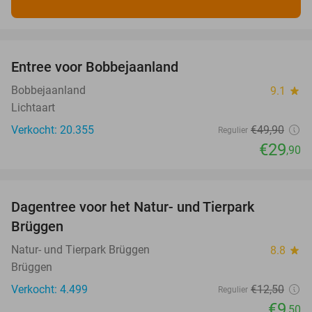
favorite_border
Entree voor Bobbejaanland
40%
Bobbejaanland
9.1
star
Lichtaart
Verkocht: 20.355
€49
,90
Regulier
€29
,90
favorite_border
Dagentree voor het Natur- und Tierpark
24%
Brüggen
Natur- und Tierpark Brüggen
8.8
star
Brüggen
Verkocht: 4.499
€12
,50
Regulier
€9
,50