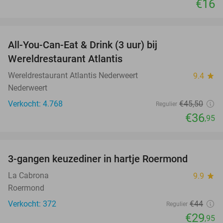
€16
favorite_border
All-You-Can-Eat & Drink (3 uur) bij
19%
Wereldrestaurant Atlantis
Wereldrestaurant Atlantis Nederweert
9.4
star
Nederweert
Verkocht: 4.768
€45
,50
Regulier
€36
,95
favorite_border
3-gangen keuzediner in hartje Roermond
32%
La Cabrona
9.9
star
Roermond
Verkocht: 372
€44
Regulier
€29
,95