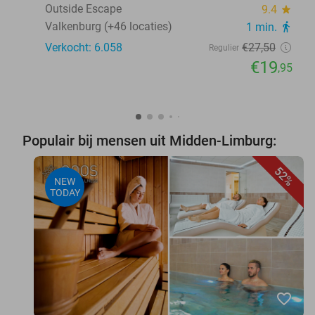
Outside Escape
9.4
star
Valkenburg (+46 locaties)
1 min.
directions_walk
Verkocht: 6.058
€27
,50
Regulier
€19
,95
Populair bij mensen uit Midden-Limburg:
52%
NEW
TODAY
favorite_border