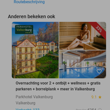
Routebeschrijving
Anderen bekeken ook
33%
favorite_border
Overnachting voor 2 + ontbijt + wellness + gratis
parkeren + borrelplank + meer in Valkenburg
Parkhotel Valkenburg
9.1
star
Valkenburg