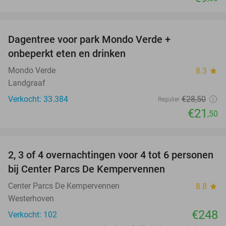
favorite_border
Dagentree voor park Mondo Verde +
25%
onbeperkt eten en drinken
Mondo Verde
8.3
star
Landgraaf
Verkocht: 33.384
€28
,50
Regulier
€21
,50
favorite_border
2, 3 of 4 overnachtingen voor 4 tot 6 personen
bij Center Parcs De Kempervennen
Center Parcs De Kempervennen
8.8
star
Westerhoven
€248
Verkocht: 102