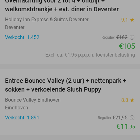
Overnachting voor 2 tot 4 + ontbijt +
35%
welkomstdrankje + evt. diner in Deventer
Holiday Inn Express & Suites Deventer
9.1
star
Deventer
Verkocht: 1.452
€162
Regulier
€105
Excl. ca. €1,95 p.p.p.n. toeristenbelasting
favorite_border
Entree Bounce Valley (2 uur) + nettenpark +
46%
sokken + verkoelende Slush Puppy
Bounce Valley Eindhoven
8.8
star
Eindhoven
Verkocht: 1.891
€21
,95
Regulier
€11
,95
favorite_border