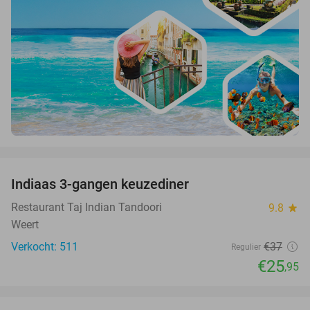
favorite_border
Indiaas 3-gangen keuzediner
30%
Restaurant Taj Indian Tandoori
9.8
star
Weert
Verkocht: 511
€37
Regulier
€25
,95
favorite_border