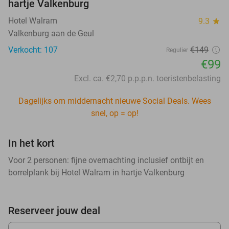
hartje Valkenburg
Hotel Walram
9.3
star
Valkenburg aan de Geul
Verkocht: 107
€149
Regulier
€99
Excl. ca. €2,70 p.p.p.n. toeristenbelasting
Dagelijks om middernacht nieuwe Social Deals. Wees
snel, op = op!
In het kort
Voor 2 personen: fijne overnachting inclusief ontbijt en
borrelplank bij Hotel Walram in hartje Valkenburg
Reserveer jouw deal