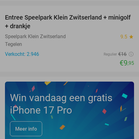
favorite_border
Entree Speelpark Klein Zwitserland + minigolf
38%
+ drankje
Speelpark Klein Zwitserland
9.5
star
Tegelen
Verkocht: 2.946
€16
Regulier
€9
,95
Win vandaag een gratis
iPhone 17 Pro
Meer info