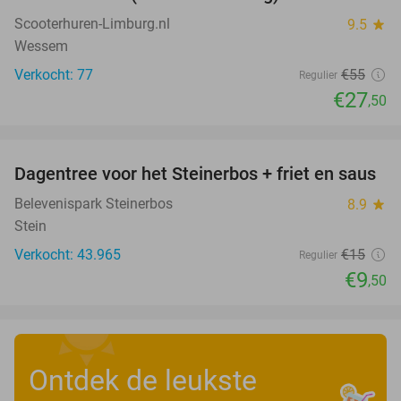
50%
Scooterhuren-Limburg.nl
9.5
star
Wessem
Verkocht: 77
€55
Regulier
€27
,50
favorite_border
Dagentree voor het Steinerbos + friet en saus
37%
Belevenispark Steinerbos
8.9
star
Stein
Verkocht: 43.965
€15
Regulier
€9
,50
Ontdek de leukste